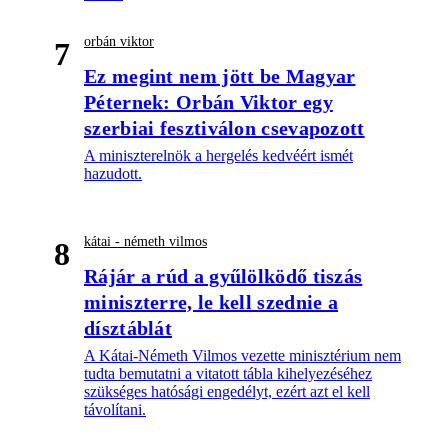
orbán viktor
7
Ez megint nem jött be Magyar
Péternek: Orbán Viktor egy
szerbiai fesztiválon csevapozott
A miniszterelnök a hergelés kedvéért ismét
hazudott.
kátai - németh vilmos
8
Rájár a rúd a gyűlölködő tiszás
miniszterre, le kell szednie a
dísztáblát
A Kátai-Németh Vilmos vezette minisztérium nem
tudta bemutatni a vitatott tábla kihelyezéséhez
szükséges hatósági engedélyt, ezért azt el kell
távolítani.