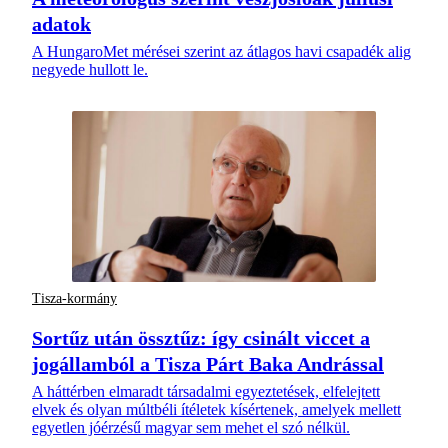
adatok
A HungaroMet mérései szerint az átlagos havi csapadék alig
negyede hullott le.
Tisza-kormány
Sortűz után össztűz: így csinált viccet a
jogállamból a Tisza Párt Baka Andrással
A háttérben elmaradt társadalmi egyeztetések, elfelejtett
elvek és olyan múltbéli ítéletek kísértenek, amelyek mellett
egyetlen jóérzésű magyar sem mehet el szó nélkül.