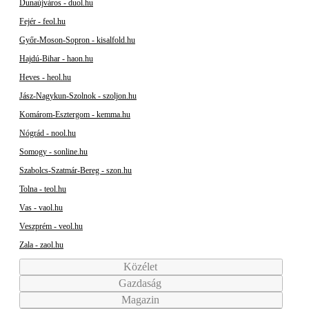
Dunaújváros - duol.hu
Fejér - feol.hu
Győr-Moson-Sopron - kisalfold.hu
Hajdú-Bihar - haon.hu
Heves - heol.hu
Jász-Nagykun-Szolnok - szoljon.hu
Komárom-Esztergom - kemma.hu
Nógrád - nool.hu
Somogy - sonline.hu
Szabolcs-Szatmár-Bereg - szon.hu
Tolna - teol.hu
Vas - vaol.hu
Veszprém - veol.hu
Zala - zaol.hu
Közélet
Gazdaság
Magazin