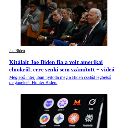
Joe Biden
Kitálalt Joe Biden fia a volt amerikai
elnökről, erre senki sem számított + videó
Meglepő interjúban nyitotta meg a Biden család legbelső
magánéletét Hunter Biden.