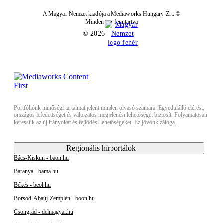
A Magyar Nemzet kiadója a Mediaworks Hungary Zrt. ©
Minden jog fenntartva
© 2026
Portfóliónk minőségi tartalmat jelent minden olvasó számára. Egyedülálló elérést,
országos lefedettséget és változatos megjelenési lehetőséget biztosít. Folyamatosan
keressük az új irányokat és fejlődési lehetőségeket. Ez jövőnk záloga.
Regionális hírportálok
Bács-Kiskun - baon.hu
Baranya - bama.hu
Békés - beol.hu
Borsod-Abaúj-Zemplén - boon.hu
Csongrád - delmagyar.hu