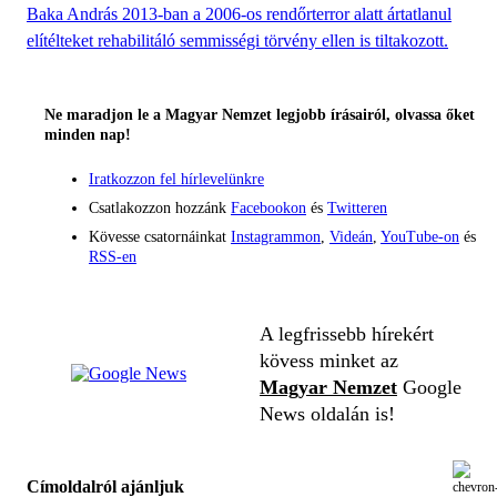
Baka András 2013-ban a 2006-os rendőrterror alatt ártatlanul
elítélteket rehabilitáló semmisségi törvény ellen is tiltakozott.
Ne maradjon le a Magyar Nemzet legjobb írásairól, olvassa őket
minden nap!
Iratkozzon fel hírlevelünkre
Csatlakozzon hozzánk
Facebookon
és
Twitteren
Kövesse csatornáinkat
Instagrammon
,
Videán
,
YouTube-on
és
RSS-en
A legfrissebb hírekért
kövess minket az
Magyar Nemzet
Google
News oldalán is!
Címoldalról ajánljuk