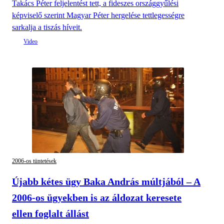
Takács Péter feljelentést tett, a fideszes országgyűlési
képviselő szerint Magyar Péter hergelése tettlegességre
sarkalja a tiszás híveit.
2006-os tüntetések
Újabb kétes ügy Baka András múltjából – A
2006-os ügyekben is az áldozat keresete
ellen foglalt állást