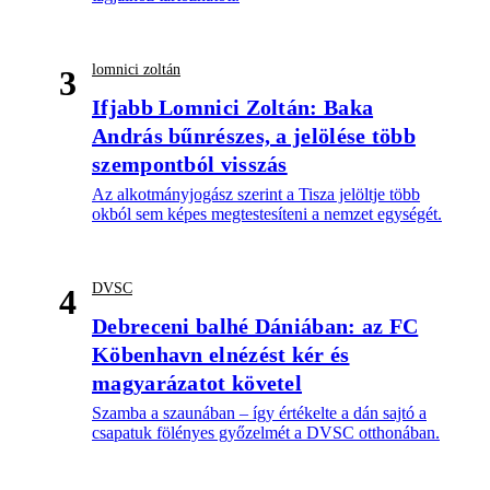
lomnici zoltán
3
Ifjabb Lomnici Zoltán: Baka
András bűnrészes, a jelölése több
szempontból visszás
Az alkotmányjogász szerint a Tisza jelöltje több
okból sem képes megtestesíteni a nemzet egységét.
DVSC
4
Debreceni balhé Dániában: az FC
Köbenhavn elnézést kér és
magyarázatot követel
Szamba a szaunában – így értékelte a dán sajtó a
csapatuk fölényes győzelmét a DVSC otthonában.