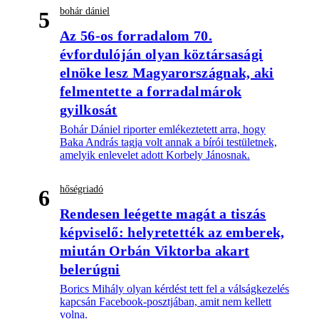
bohár dániel
5
Az 56-os forradalom 70.
évfordulóján olyan köztársasági
elnöke lesz Magyarországnak, aki
felmentette a forradalmárok
gyilkosát
Bohár Dániel riporter emlékeztetett arra, hogy
Baka András tagja volt annak a bírói testületnek,
amelyik enlevelet adott Korbely Jánosnak.
hőségriadó
6
Rendesen leégette magát a tiszás
képviselő: helyretették az emberek,
miután Orbán Viktorba akart
belerúgni
Borics Mihály olyan kérdést tett fel a válságkezelés
kapcsán Facebook-posztjában, amit nem kellett
volna.