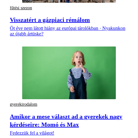
fűtési szezon
Visszatért a gázpiaci rémálom
Öt éve nem látott hiány az európai tárolókban · Nyakunkon
az újabb ártüske?
gyerekirodalom
Amikor a mese választ ad a gyerekek nagy
kérdéseire: Momó és Max
Fedezzük fel a világot!