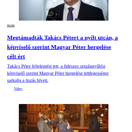
tiszás
Megtámadták Takács Pétert a nyílt utcán, a
képviselő szerint Magyar Péter hergelése
célt ért
Takács Péter feljelentést tett, a fideszes országgyűlési
képviselő szerint Magyar Péter hergelése tettlegességre
sarkalja a tiszás híveit.