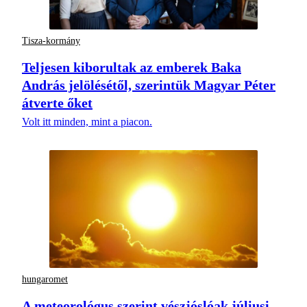
Tisza-kormány
Teljesen kiborultak az emberek Baka
András jelölésétől, szerintük Magyar Péter
átverte őket
Volt itt minden, mint a piacon.
hungaromet
A meteorológus szerint vészjóslóak júliusi