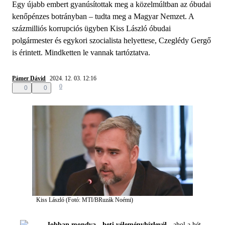
Egy újabb embert gyanúsítottak meg a közelmúltban az óbudai
kenőpénzes botrányban – tudta meg a Magyar Nemzet. A
százmilliós korrupciós ügyben Kiss László óbudai
polgármester és egykori szocialista helyettese, Czeglédy Gergő
is érintett. Mindketten le vannak tartóztatva.
Pámer Dávid
2024. 12. 03. 12:16
0
0
0
Kiss László (Fotó: MTI/BRuzák Noémi)
Jobban mondva - heti véleményhírlevél -
ahol a hét