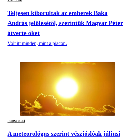
Tisza Párt
Teljesen kiborultak az emberek Baka
András jelölésétől, szerintük Magyar Péter
átverte őket
Volt itt minden, mint a piacon.
hungaromet
A meteorológus szerint vészjóslóak júliusi