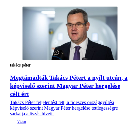
takács péter
Megtámadták Takács Pétert a nyílt utcán, a
képviselő szerint Magyar Péter hergelése
célt ért
Takács Péter feljelentést tett, a fideszes országgyűlési
képviselő szerint Magyar Péter hergelése tettlegességre
sarkalja a tiszás híveit.