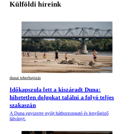
Külföldi híreink
dunai teherhajózás
Időkapszula lett a kiszáradt Duna:
hihetetlen dolgokat találni a folyó teljes
szakaszán
A Duna egyszerre nyújt hátborzongató és lenyűgöző
látványt.