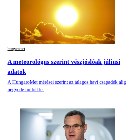
hungaromet
A meteorológus szerint vészjóslóak júliusi
adatok
A HungaroMet mérései szerint az átlagos havi csapadék alig
negyede hullott le.