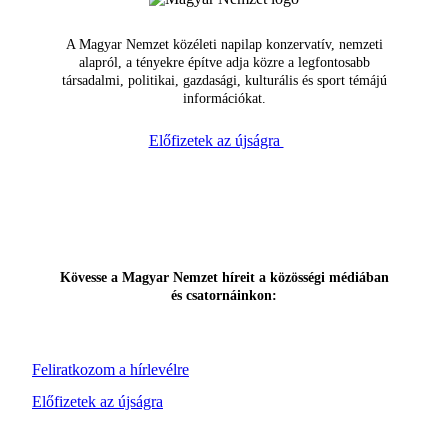
A Magyar Nemzet közéleti napilap konzervatív, nemzeti
alapról, a tényekre építve adja közre a legfontosabb
társadalmi, politikai, gazdasági, kulturális és sport témájú
információkat.
Előfizetek az újságra
Kövesse a Magyar Nemzet híreit a közösségi médiában
és csatornáinkon:
Feliratkozom a hírlevélre
Előfizetek az újságra