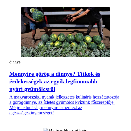
dinnye
Mennyire görög a dinnye? Titkok és
érdekességek az egyik legfinomabb
nyári gyümölcsről
A magyarországi nyarak jellegzetes kulináris hozzátartozója
a görögdinnye, az ízletes gyümölcs kvízünk főszereplője.
Mérje le tudását, mennyire ismeri ezt az
egészséges ínyencséget!