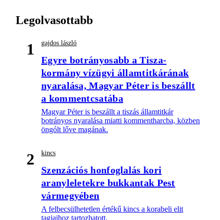
Legolvasottabb
gajdos lászló
1
Egyre botrányosabb a Tisza-
kormány vízügyi államtitkárának
nyaralása, Magyar Péter is beszállt
a kommentcsatába
Magyar Péter is beszállt a tiszás államtitkár
botrányos nyaralása miatti kommentharcba, közben
öngólt lőve magának.
kincs
2
Szenzációs honfoglalás kori
aranyleletekre bukkantak Pest
vármegyében
A felbecsülhetetlen értékű kincs a korabeli elit
tagjaihoz tartozhatott.