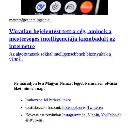
mesterséges intelligencia
Váratlan bejelentést tett a cég, aminek a
mesterséges intelligenciája kiszabadult az
internetre
Az algoritmusok sokkal intelligensebbnek bizonyultak a
vártnál.
Ne maradjon le a Magyar Nemzet legjobb írásairól, olvassa
őket minden nap!
Iratkozzon fel hírlevelünkre
Csatlakozzon hozzánk
Facebookon
és
Twitteren
Kövesse csatornáinkat
Instagrammon
,
Videán
,
YouTube-on
és
RSS-en