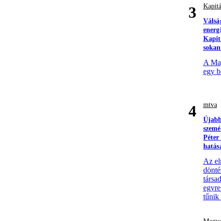
Kapitá
3
Válsá
energ
Kapit
sokan
A Mag
egy b
mtva
4
Újabb
szemé
Péter
hatás
Az el
döntés
társa
egyre
tűnik