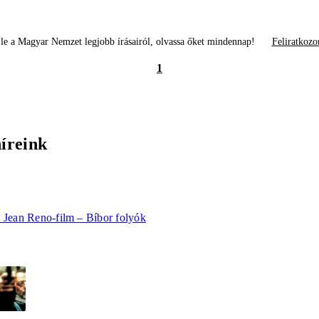
le a Magyar Nemzet legjobb írásairól, olvassa őket mindennap!
Feliratkozo
1
híreink
b Jean Reno-film – Bíbor folyók