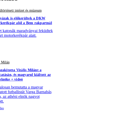
történeti intézet és múzeum
vázak is előkerültek a DKW
kerékpár alól a Bem rakpartnál
 katonák maradványai feküdtek
árt motorkerékpár alatt.
s Milán
szakította Vitális Milánt a
atásán, és magyarul kiáltott az
lnöke + videó
alosan bemutatta a magyar
atott futballistát Varga Barnabás
a, az athéni elnök nagyot
tt.