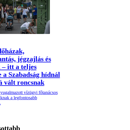
őházak,
ntás, jégzajlás és
– itt a teljes
e a Szabadság hídnál
á vált roncsnak
yugalmazott vízügyi főtanácsos
unknak a legfontosabb
.
sottabb