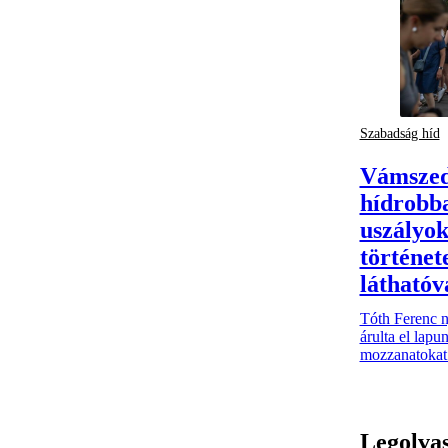
Szabadság híd
Vámszed
hídrobba
uszályok 
történet
láthatóv
Tóth Ferenc n
árulta el lap
mozzanatokat
Legolva