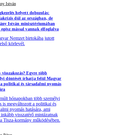
ny István
gkezelés helyett dobozolás:
iakrízis dúl az országban, de
ány István minisztériumában
 egész mással vannak elfoglalva
yar Nemzet birtokába jutott
első körlevél.
 visszakozás? Egyre több
lyi döntését írhatja felül Magyar
 a politikai és társadalmi nyomás
ára
múlt hónapokban több személyi
 is megváltozott a politikai és
dalmi nyomás hatására, ami
 inkább visszatérő mintázatnak
 a Tisza-kormány működésében.