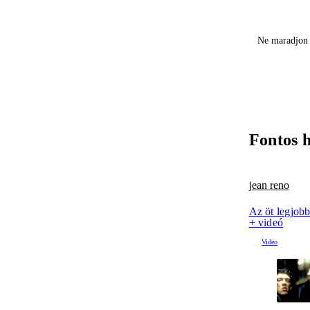
Ne maradjon 
Fontos 
jean reno
Az öt legjob
+ videó