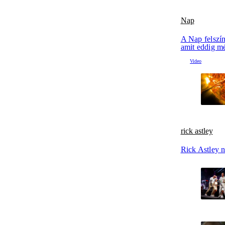
Nap
A Nap felszín
amit eddig m
rick astley
Rick Astley n