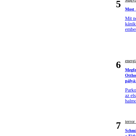
Magya
5
Most 
Mit n
kánik
ember
energi
6
Megfe
Ottho
pályá
Parko
az el
halmo
terro
7
Schmi