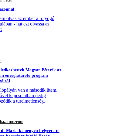
r Péter
azonnal!
em olvas az ember a rotyogó
ulában - hát ezt olvassa az
:
a
ledkezhettek Magyar Péterék az
ni energiatároló program
zóiról
lópályán van a második ütem,
sővel kapcsolatban pedig
zódik a türelmetlenség.
r háza múzeum
dt Mária keményen helyretette