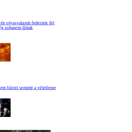
én olyasvalamit fedeztek fel,
ég sohasem láttak
em bízott semmit a véletlenre