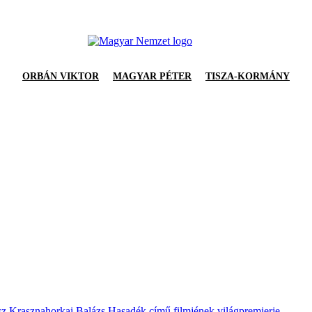
ORBÁN VIKTOR
MAGYAR PÉTER
TISZA-KORMÁNY
sz Krasznahorkai Balázs Hasadék című filmjének világpremierje.