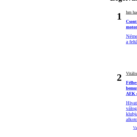
hm had
1
Csont
motor
Német
a felt
Vitáli
2
Félbe
bemut
AEK e
Hivat
válog
klubj
alkoto