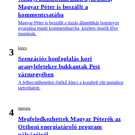
Magyar Péter is beszállt a
kommentcsatába
Magyar Péter is beszállt a tiszás államtitkár botrányos
nyaralása miatti kommentharcba, közben öngólt lőve
magának.
kincs
3
Szenzációs honfoglalás kori
aranyleletekre bukkantak Pest
vármegyében
A felbecsülhetetlen értékű kincs a korabeli elit tagjaihoz
tartozhatott.
energia
4
Megfeledkezhettek Magyar Péterék az
Otthoni energiatároló program
pályázóiról