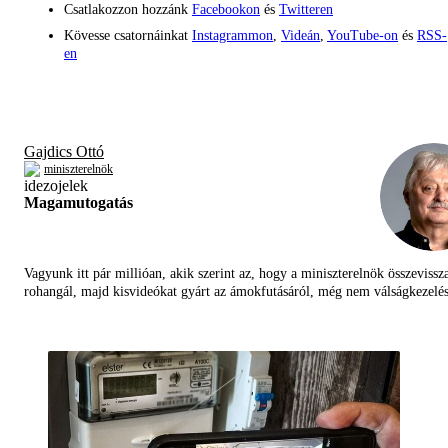
Csatlakozzon hozzánk
Facebookon
és
Twitteren
Kövesse csatornáinkat
Instagrammon
,
Videán
,
YouTube-on
és
RSS-
en
Gajdics Ottó
miniszterelnök
Magamutogatás
Vagyunk itt pár millióan, akik szerint az, hogy a miniszterelnök összevissz
rohangál, majd kisvideókat gyárt az ámokfutásáról, még nem válságkezelés