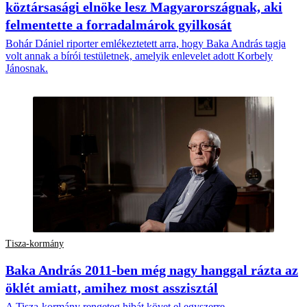
köztársasági elnöke lesz Magyarországnak, aki
felmentette a forradalmárok gyilkosát
Bohár Dániel riporter emlékeztetett arra, hogy Baka András tagja
volt annak a bírói testületnek, amelyik enlevelet adott Korbely
Jánosnak.
Tisza-kormány
Baka András 2011-ben még nagy hanggal rázta az
öklét amiatt, amihez most asszisztál
A Tisza-kormány rengeteg hibát követ el egyszerre.