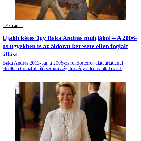
deák dániel
Újabb kétes ügy Baka András múltjából – A 2006-
os ügyekben is az áldozat keresete ellen foglalt
állást
Baka András 2013-ban a 2006-os rendőrterror alatt ártatlanul
elítélteket rehabilitáló semmisségi törvény ellen is tiltakozott.