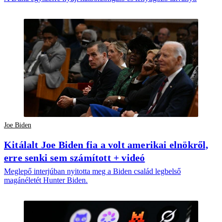
Joe Biden
Kitálalt Joe Biden fia a volt amerikai elnökről,
erre senki sem számított + videó
Meglepő interjúban nyitotta meg a Biden család legbelső
magánéletét Hunter Biden.