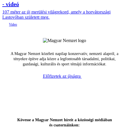
- videó
107 méter az új merülési világrekord, amely a horvátországi
Lastovóban született meg.
A Magyar Nemzet közéleti napilap konzervatív, nemzeti alapról, a
tényekre építve adja közre a legfontosabb társadalmi, politikai,
gazdasági, kulturális és sport témájú információkat.
Előfizetek az újságra
Kövesse a Magyar Nemzet híreit a közösségi médiában
és csatornáinkon: