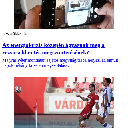
rezsicsökkentés
Az energiakrízis közepén ágyaznak meg a
rezsicsökkentés megszüntetésének?
Magyar Péter mondatait sajátos megvilágításba helyezi az elmúlt
napok néhány közéleti megszólalása.