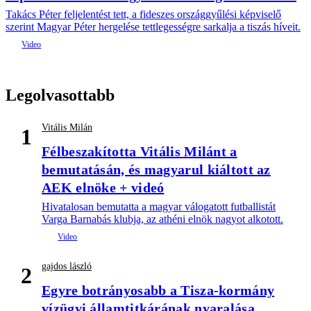
Takács Péter feljelentést tett, a fideszes országgyűlési képviselő
szerint Magyar Péter hergelése tettlegességre sarkalja a tiszás híveit.
Legolvasottabb
Vitális Milán
1
Félbeszakította Vitális Milánt a
bemutatásán, és magyarul kiáltott az
AEK elnöke + videó
Hivatalosan bemutatta a magyar válogatott futballistát
Varga Barnabás klubja, az athéni elnök nagyot alkotott.
gajdos lászló
2
Egyre botrányosabb a Tisza-kormány
vízügyi államtitkárának nyaralása,