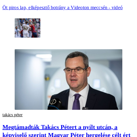
Öt piros lap, elképesztő botrány a Videoton meccsén - videó
takács péter
Megtámadták Takács Pétert a nyílt utcán, a
képviselő szerint Magyar Péter hergelése célt ért