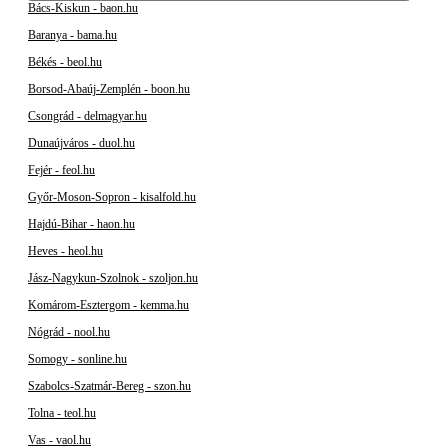
Bács-Kiskun - baon.hu
Baranya - bama.hu
Békés - beol.hu
Borsod-Abaúj-Zemplén - boon.hu
Csongrád - delmagyar.hu
Dunaújváros - duol.hu
Fejér - feol.hu
Győr-Moson-Sopron - kisalfold.hu
Hajdú-Bihar - haon.hu
Heves - heol.hu
Jász-Nagykun-Szolnok - szoljon.hu
Komárom-Esztergom - kemma.hu
Nógrád - nool.hu
Somogy - sonline.hu
Szabolcs-Szatmár-Bereg - szon.hu
Tolna - teol.hu
Vas - vaol.hu