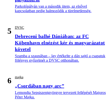
Parkolópályán van a második ütem, az elsővel
kapcsolatban pedig halmozódik a türelmetlenség.
DVSC
5
Debreceni balhé Dániában: az FC
Köbenhavn elnézést kér és magyarázatot
követel
Szamba a szaunában – így értékelte a dán sajtó a csapatuk
fölényes győzelmét a DVSC otthonában.
majka
6
„Csordában nagy arc”
Lemondta Sepsiszentgyörgyre tervezett fellépését Majoros
Péter Majka.