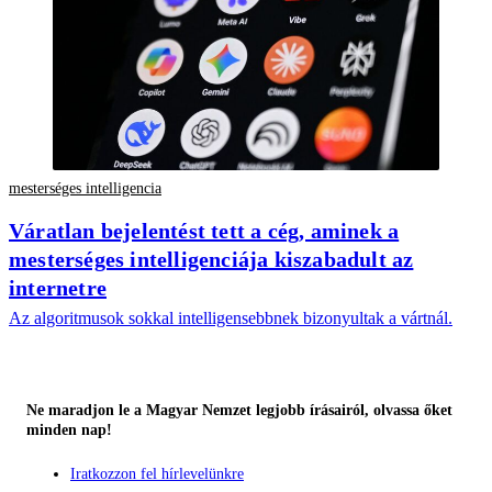
mesterséges intelligencia
Váratlan bejelentést tett a cég, aminek a
mesterséges intelligenciája kiszabadult az
internetre
Az algoritmusok sokkal intelligensebbnek bizonyultak a vártnál.
Ne maradjon le a Magyar Nemzet legjobb írásairól, olvassa őket
minden nap!
Iratkozzon fel hírlevelünkre