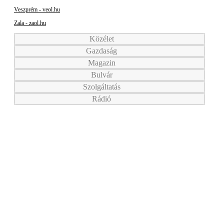
Veszprém - veol.hu
Zala - zaol.hu
Közélet
Gazdaság
Magazin
Bulvár
Szolgáltatás
Rádió