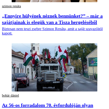
szimon renáta
„Ennyire hülyének nėznek bennünket?” – már a
sajátjainak is elegük van a Tisza hergeléséből
Biztosan nem teszi zsebre Szimon Renáta, amit a saját szavazóitól
kapott.
bohár dániel
Az 56-os forradalom 70. évfordulóján olyan