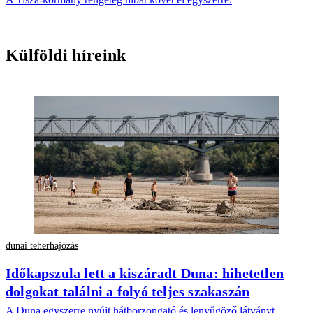
Külföldi híreink
dunai teherhajózás
Időkapszula lett a kiszáradt Duna: hihetetlen
dolgokat találni a folyó teljes szakaszán
A Duna egyszerre nyújt hátborzongató és lenyűgöző látványt.