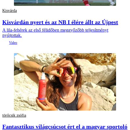
Kisvárda
Kisvárdán nyert és az NB I élére állt az Újpest
A lila-fehérek az első félidőben meggyőzőbb teljesítményt
nyújtottak.
törőcsik zsófia
Fantasztikus világcsúcsot ért el a magyar sportoló