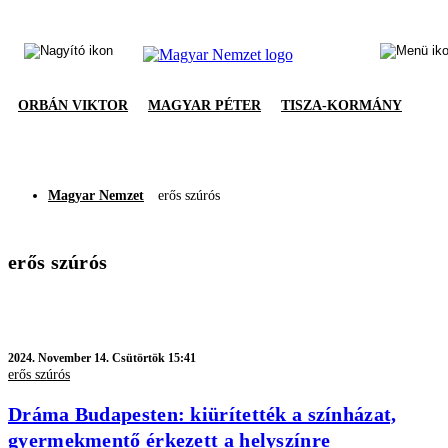
ORBÁN VIKTOR
MAGYAR PÉTER
TISZA-KORMÁNY
Magyar Nemzet
erős szúrós
erős szúrós
2024.
November 14. Csütörtök 15:41
erős szúrós
Dráma Budapesten: kiürítették a színházat,
gyermekmentő érkezett a helyszínre