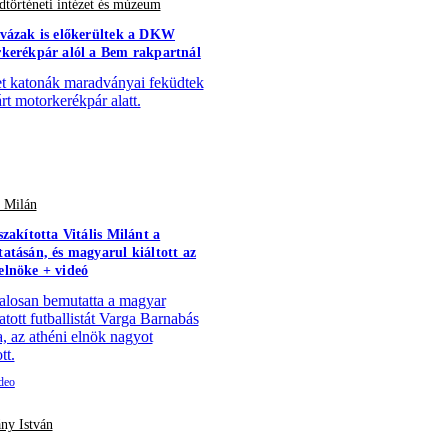
történeti intézet és múzeum
vázak is előkerültek a DKW
kerékpár alól a Bem rakpartnál
 katonák maradványai feküdtek
árt motorkerékpár alatt.
s Milán
szakította Vitális Milánt a
atásán, és magyarul kiáltott az
lnöke + videó
alosan bemutatta a magyar
atott futballistát Varga Barnabás
a, az athéni elnök nagyot
tt.
ny István