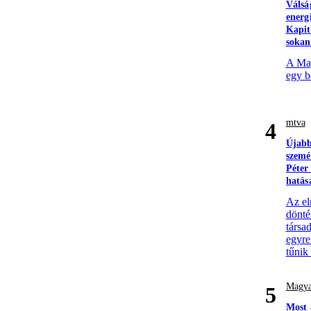
Válsá
energ
Kapit
sokan
A Mag
egy b
mtva
4
Újabb
szemé
Péter
hatás
Az el
döntés
társa
egyre
tűnik
Magya
5
Most 