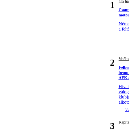
hm had
1
Csont
motor
Német
a felt
Vitáli
2
Félbe
bemut
AEK e
Hivat
válog
klubj
alkoto
Kapitá
3