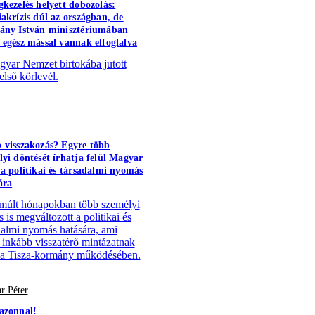
gkezelés helyett dobozolás:
iakrízis dúl az országban, de
ány István minisztériumában
 egész mással vannak elfoglalva
yar Nemzet birtokába jutott
első körlevél.
 visszakozás? Egyre több
lyi döntését írhatja felül Magyar
 a politikai és társadalmi nyomás
ára
múlt hónapokban több személyi
 is megváltozott a politikai és
dalmi nyomás hatására, ami
 inkább visszatérő mintázatnak
 a Tisza-kormány működésében.
r Péter
azonnal!