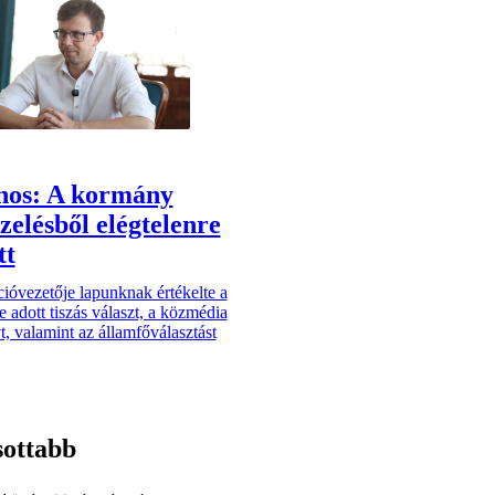
nos: A kormány
zelésből elégtelenre
tt
cióvezetője lapunknak értékelte a
 adott tiszás választ, a közmédia
t, valamint az államfőválasztást
sottabb