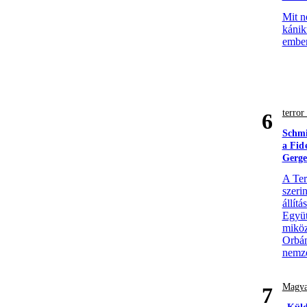
Mit n
kánik
ember
terro
6
Schmi
a Fid
Gerge
A Ter
szerin
állít
Együt
miköz
Orbán
nemze
Magya
7