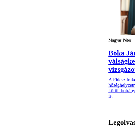
Magyar Péter
Bóka Já
válságke
vizsgázo
A Fidesz frak
hőséghelyzetre
körüli botrány
is.
Legolva