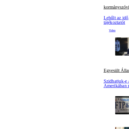
kormányszóv
Lehűlt az idő
tájékoztatót
Egyesült Áll
Szidhatjuk-e 
Amerikában m