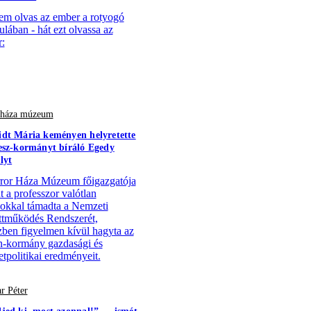
em olvas az ember a rotyogó
ulában - hát ezt olvassa az
:
r háza múzeum
dt Mária keményen helyretette
esz-kormányt bíráló Egedy
lyt
ror Háza Múzeum főigazgatója
t a professzor valótlan
ásokkal támadta a Nemzeti
tműködés Rendszerét,
ben figyelmen kívül hagyta az
-kormány gazdasági és
tpolitikai eredményeit.
r Péter