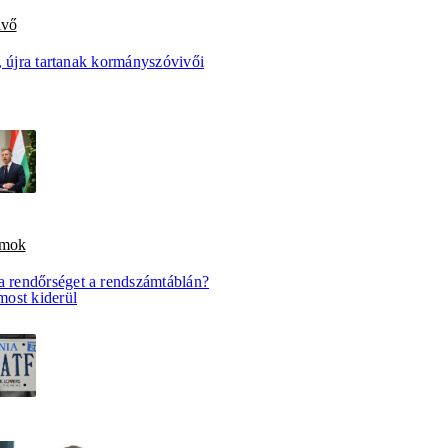
ivő
, újra tartanak kormányszóvivői
amok
a rendőrséget a rendszámtáblán?
ost kiderül