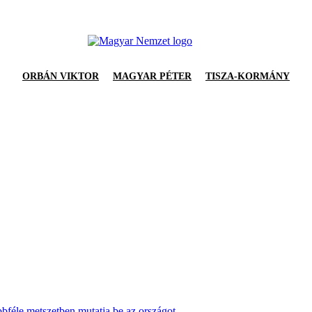
ORBÁN VIKTOR
MAGYAR PÉTER
TISZA-KORMÁNY
bféle metszetben mutatja be az országot.