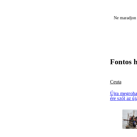
Ne maradjon 
Fontos 
Ceuta
Újra megroha
ére szól az ú