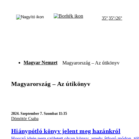
35°
35°/26°
Magyar Nemzet
Magyarország – Az útikönyv
Magyarország – Az útikönyv
2024.
Szeptember 7. Szombat 11:35
Dömötör Csaba
Hiánypótló könyv jelent meg hazánkról
Hosszú ideje nem született olyan könyv, amely átfogó módon, töb