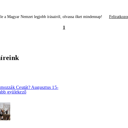
le a Magyar Nemzet legjobb írásairól, olvassa őket mindennap!
Feliratkozo
1
híreink
mozzák Ceutát? Augusztus 15-
jabb gyülekező