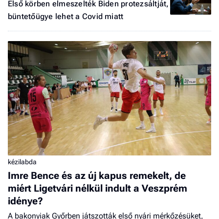
Első körben elmeszelték Biden protezsáltját,
büntetőügye lehet a Covid miatt
kézilabda
Imre Bence és az új kapus remekelt, de
miért Ligetvári nélkül indult a Veszprém
idénye?
A bakonyiak Győrben játszották első nyári mérkőzésüket,