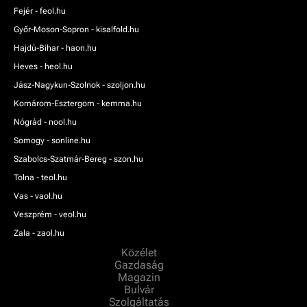
Fejér - feol.hu
Győr-Moson-Sopron - kisalfold.hu
Hajdú-Bihar - haon.hu
Heves - heol.hu
Jász-Nagykun-Szolnok - szoljon.hu
Komárom-Esztergom - kemma.hu
Nógrád - nool.hu
Somogy - sonline.hu
Szabolcs-Szatmár-Bereg - szon.hu
Tolna - teol.hu
Vas - vaol.hu
Veszprém - veol.hu
Zala - zaol.hu
Közélet
Gazdaság
Magazin
Bulvár
Szolgáltatás