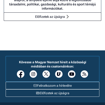
alapról, a tényekre építve adja közre a legfontosabb
társadalmi, politikai, gazdasági, kulturális és sport témájú
információkat.
Előfizetek az újságra
Kövesse a Magyar Nemzet híreit a közösségi
médiában és csatornáinkon:
Feliratkozom a hírlevélre
Előfizetek az újságra