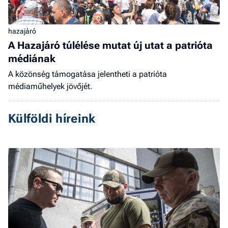
hazajáró
A Hazajáró túlélése mutat új utat a patrióta
médiának
A közönség támogatása jelentheti a patrióta
médiaműhelyek jövőjét.
Külföldi híreink