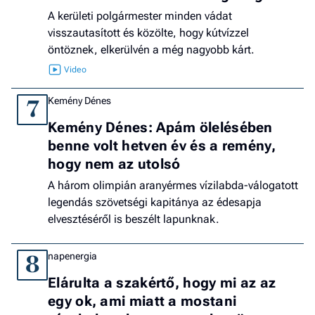
A kerületi polgármester minden vádat
visszautasított és közölte, hogy kútvízzel
öntöznek, elkerülvén a még nagyobb kárt.
Kemény Dénes
7
Kemény Dénes: Apám ölelésében
benne volt hetven év és a remény,
hogy nem az utolsó
A három olimpián aranyérmes vízilabda-válogatott
legendás szövetségi kapitánya az édesapja
elvesztéséről is beszélt lapunknak.
napenergia
8
Elárulta a szakértő, hogy mi az az
egy ok, ami miatt a mostani