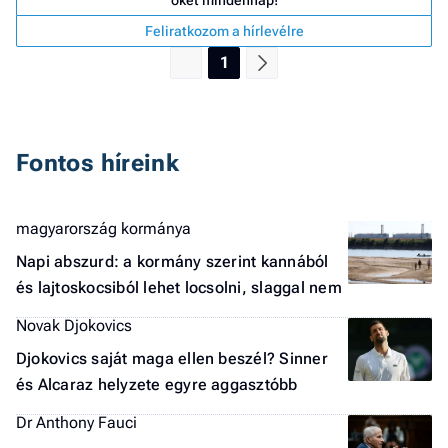
őket mindennap!
a 
Feliratkozom a hírlevélre
1
Fontos híreink
magyarország kormánya
Napi abszurd: a kormány szerint kannából
és lajtoskocsiból lehet locsolni, slaggal nem
Novak Djokovics
Djokovics saját maga ellen beszél? Sinner
és Alcaraz helyzete egyre aggasztóbb
Dr Anthony Fauci