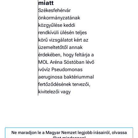
miatt
Székesfehérvár
önkormányzatának
közgyűlése keddi
rendkívüli ülésén teljes
körű vizsgálatot kért az
üzemeltetőtől annak
érdekében, hogy feltárja a
MOL Aréna Sóstóban lévő
ivóvíz Pseudomonas
aeruginosa baktériummal
fertőződésének tervezői,
kivitelezői vagy
Job
- he
vél
Ne maradjon le a Magyar Nemzet legjobb írásairól, olvassa
F