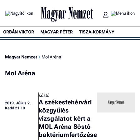
ORBÁN VIKTOR
MAGYAR PÉTER
TISZA-KORMÁNY
Magyar Nemzet
Mol Aréna
Mol Aréna
sóstó
A székesfehérvári
2019.
Július 2.
Kedd 21:10
közgyűlés
vizsgálatot kért a
MOL Aréna Sóstó
baktériumfertőzése