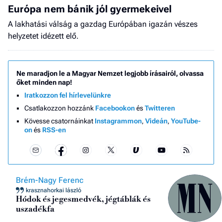
Európa nem bánik jól gyermekeivel
A lakhatási válság a gazdag Európában igazán vészes
helyzetet idézett elő.
Ne maradjon le a Magyar Nemzet legjobb írásairól, olvassa
őket minden nap!
Iratkozzon fel hírlevelünkre
Csatlakozzon hozzánk
Facebookon
és
Twitteren
Kövesse csatornáinkat
Instagrammon
,
Videán
,
YouTube-
on
és
RSS-en
Brém-Nagy Ferenc
krasznahorkai lászló
Hódok és jegesmedvék, jégtáblák és
uszadékfa