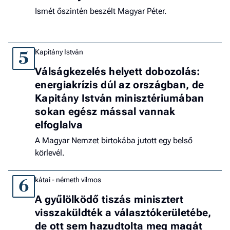
Ismét őszintén beszélt Magyar Péter.
Kapitány István
5
Válságkezelés helyett dobozolás:
energiakrízis dúl az országban, de
Kapitány István minisztériumában
sokan egész mással vannak
elfoglalva
A Magyar Nemzet birtokába jutott egy belső
körlevél.
kátai - németh vilmos
6
A gyűlölködő tiszás minisztert
visszaküldték a választókerületébe,
de ott sem hazudtolta meg magát