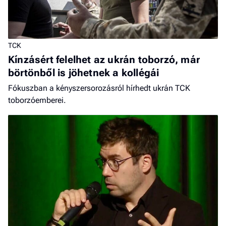
TCK
Kínzásért felelhet az ukrán toborzó, már
börtönből is jöhetnek a kollégái
Fókuszban a kényszersorozásról hírhedt ukrán TCK
toborzóemberei.