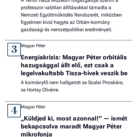
A Terror Háza Múzeum főigazgatója szerint a
professzor valótlan állításokkal támadta a
Nemzeti Együttműködés Rendszerét, miközben
figyelmen kívül hagyta az Orbán-kormány
gazdasági és nemzetpolitikai eredményeit.
Magyar Péter
3
Energiakrízis: Magyar Péter orbitális
hazugsággal állt elő, ezt csak a
legelvakultabb Tisza-hívek veszik be
A kormányfő nem hallgatott se Szalai Piroskára,
se Hortay Olivérre.
Magyar Péter
4
„Küldjed ki, most azonnal!” — ismét
bekapcsolva maradt Magyar Péter
mikrofonja