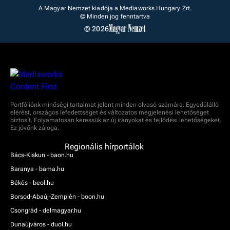
A Magyar Nemzet kiadója a Mediaworks Hungary Zrt.
© Minden jog fenntartva
© 2026
Portfóliónk minőségi tartalmat jelent minden olvasó számára. Egyedülálló
elérést, országos lefedettséget és változatos megjelenési lehetőséget
biztosít. Folyamatosan keressük az új irányokat és fejlődési lehetőségeket.
Ez jövőnk záloga.
Regionális hírportálok
Bács-Kiskun - baon.hu
Baranya - bama.hu
Békés - beol.hu
Borsod-Abaúj-Zemplén - boon.hu
Csongrád - delmagyar.hu
Dunaújváros - duol.hu