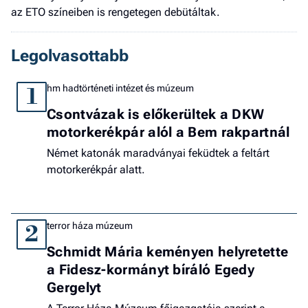
az ETO színeiben is rengetegen debütáltak.
Legolvasottabb
hm hadtörténeti intézet és múzeum
1
Csontvázak is előkerültek a DKW
motorkerékpár alól a Bem rakpartnál
Német katonák maradványai feküdtek a feltárt
motorkerékpár alatt.
terror háza múzeum
2
Schmidt Mária keményen helyretette
a Fidesz-kormányt bíráló Egedy
Gergelyt