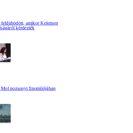
 feldühödött, amikor Kelemen
ságáról kérdezték
a Mol pozsonyi finomítójában