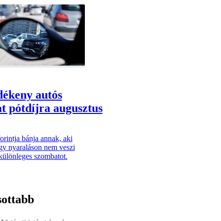
dékeny autós
t pótdíjra augusztus
orintja bánja annak, aki
y nyaraláson nem veszi
különleges szombatot.
sottabb