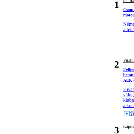
hm had
1
Csont
motor
Német
a felt
Vitáli
2
Félbe
bemut
AEK e
Hivat
válog
klubj
alkoto
Kapitá
3