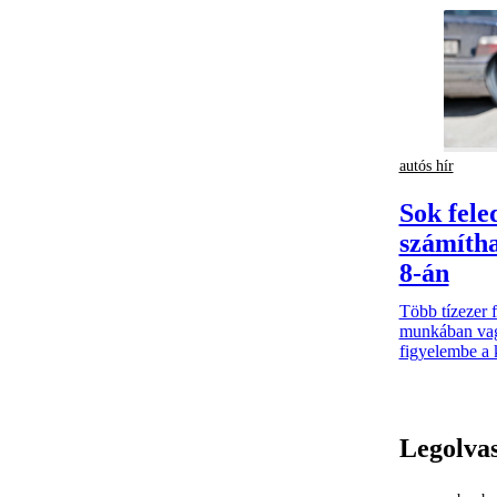
autós hír
Sok fele
számítha
8-án
Több tízezer f
munkában vag
figyelembe a 
Legolva