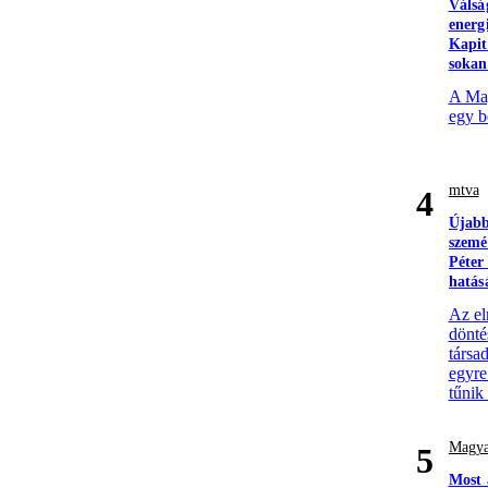
Válsá
energ
Kapit
sokan
A Mag
egy b
mtva
4
Újabb
szemé
Péter
hatás
Az el
döntés
társa
egyre
tűnik
Magya
5
Most 