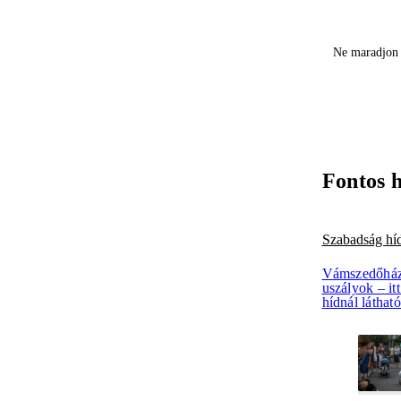
Ne maradjon 
Fontos 
Szabadság hí
Vámszedőháza
uszályok – itt
hídnál láthat