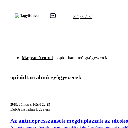
32°
35°/26°
Magyar Nemzet
opioidtartalmú gyógyszerek
opioidtartalmú gyógyszerek
2019.
Június 3. Hétfő 22:23
Dél-Ausztráliai Egyetem
Az antidepresszánsok megduplázzák az időskor
Az antidepresszánsokat vagy opioidtartalmú gyógyszereket szedő 