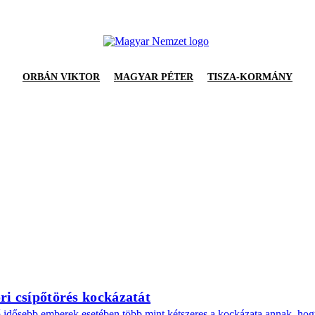
ORBÁN VIKTOR
MAGYAR PÉTER
TISZA-KORMÁNY
i csípőtörés kockázatát
idősebb emberek esetében több mint kétszeres a kockázata annak, hogy