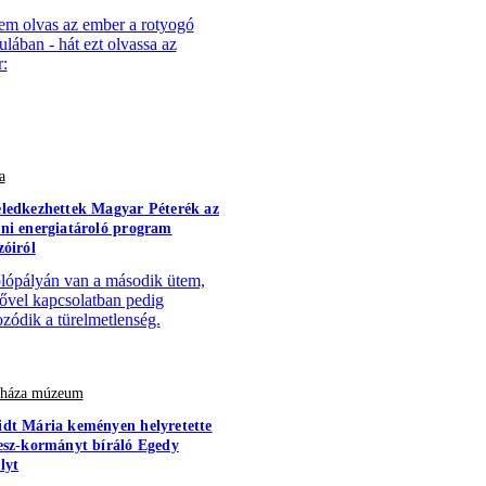
em olvas az ember a rotyogó
ulában - hát ezt olvassa az
:
a
ledkezhettek Magyar Péterék az
ni energiatároló program
zóiról
lópályán van a második ütem,
sővel kapcsolatban pedig
zódik a türelmetlenség.
r háza múzeum
dt Mária keményen helyretette
esz-kormányt bíráló Egedy
lyt