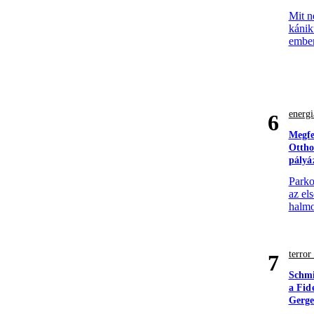
Mit n
kánik
ember
energi
6
Megfe
Ottho
pályá
Parko
az el
halmo
terro
7
Schmi
a Fid
Gerge