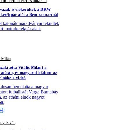
történeti intézet és múzeum
vázak is előkerültek a DKW
kerékpár alól a Bem rakpartnál
 katonák maradványai feküdtek
árt motorkerékpár alatt.
s Milán
szakította Vitális Milánt a
atásán, és magyarul kiáltott az
lnöke + videó
alosan bemutatta a magyar
atott futballistát Varga Barnabás
a, az athéni elnök nagyot
tt.
ny István