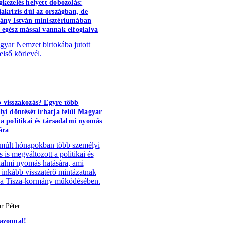
gkezelés helyett dobozolás:
iakrízis dúl az országban, de
ány István minisztériumában
 egész mással vannak elfoglalva
yar Nemzet birtokába jutott
első körlevél.
 visszakozás? Egyre több
lyi döntését írhatja felül Magyar
 a politikai és társadalmi nyomás
ára
múlt hónapokban több személyi
 is megváltozott a politikai és
dalmi nyomás hatására, ami
 inkább visszatérő mintázatnak
 a Tisza-kormány működésében.
r Péter
azonnal!