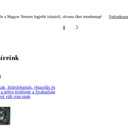
le a Magyar Nemzet legjobb írásairól, olvassa őket mindennap!
Feliratkozo
1
híreink
d
k, hídrobbantás, jégzajlás és
 a teljes története a Szabadság
óvá vált roncsnak