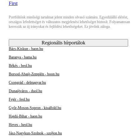
Portfóliónk minőségi tartalmat jelent minden olvasó számára. Egyedülálló elérést,
országos lefedettséget és változatos megjelenési lehetőséget biztosít. Folyamatosan
keressük az új irányokat és fejlődési lehetőségeket. Ez jövőnk záloga.
Regionális hírportálok
Bács-Kiskun - baon.hu
Baranya - bama.hu
Békés - beol.hu
Borsod-Abaúj-Zemplén - boon.hu
Csongrád - delmagyar.hu
Dunaújváros - duol.hu
Fejér - feol.hu
Győr-Moson-Sopron - kisalfold.hu
Hajdú-Bihar - haon.hu
Heves - heol.hu
Jász-Nagykun-Szolnok - szoljon.hu