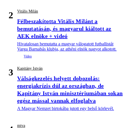
Vitális Milán
2
Félbeszakította Vitális Milánt a
bemutatásán, és magyarul kiáltott az
AEK elnöke + videó
Hivatalosan bemutatta a magyar válogatott futballistát
Varga Barnabás klubja, az athéni elnök nagyot alkotott.
Kapitány István
3
Válságkezelés helyett dobozolás:
energiakrízis dúl az országban, de
Kapitány István minisztériumában sokan
egész mással vannak elfoglalva
A Magyar Nemzet birtokába jutott egy belső körlevél.
mtva