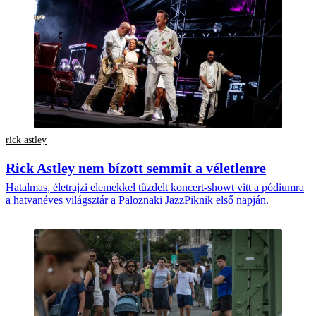
rick astley
Rick Astley nem bízott semmit a véletlenre
Hatalmas, életrajzi elemekkel tűzdelt koncert-showt vitt a pódiumra
a hatvanéves világsztár a Paloznaki JazzPiknik első napján.