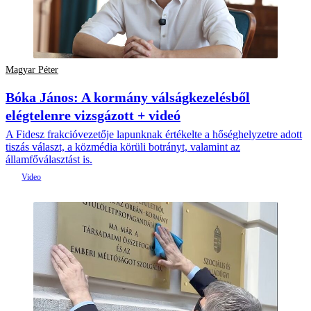
Magyar Péter
Bóka János: A kormány válságkezelésből
elégtelenre vizsgázott + videó
A Fidesz frakcióvezetője lapunknak értékelte a hőséghelyzetre adott
tiszás választ, a közmédia körüli botrányt, valamint az
államfőválasztást is.