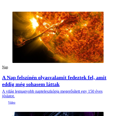
Nap
A Nap felszínén olyasvalamit fedeztek fel, amit
eddig még sohasem láttak
A világ legnagyobb napteleszkópja megerősített egy 150 éves
jóslatot.