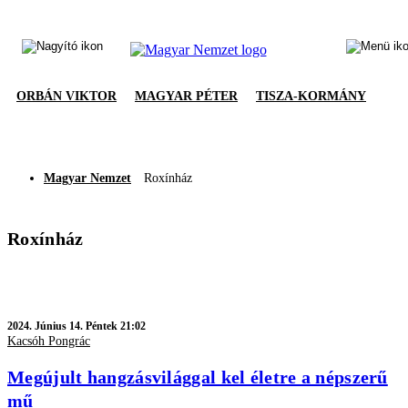
ORBÁN VIKTOR
MAGYAR PÉTER
TISZA-KORMÁNY
Magyar Nemzet
Roxínház
Roxínház
2024.
Június 14. Péntek 21:02
Kacsóh Pongrác
Megújult hangzásvilággal kel életre a népszerű
mű