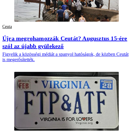
Ceuta
Újra megrohamozzák Ceutát? Augusztus 15-ére
szól az újabb gyülekező
Figyelik a közösségi médiát a spanyol hatóságok, de közben Ceutát
is megerősítették.