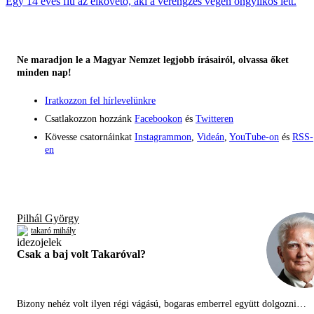
Egy 14 éves fiú az elkövető, aki a vérengzés végén öngyilkos lett.
Ne maradjon le a Magyar Nemzet legjobb írásairól, olvassa őket
minden nap!
Iratkozzon fel hírlevelünkre
Csatlakozzon hozzánk
Facebookon
és
Twitteren
Kövesse csatornáinkat
Instagrammon
,
Videán
,
YouTube-on
és
RSS-
en
Pilhál György
takaró mihály
Csak a baj volt Takaróval?
Bizony nehéz volt ilyen régi vágású, bogaras emberrel együtt dolgozni…