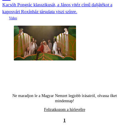
Kacsóh Pongrác klasszikusát, a János vitéz című daljátékot a
kaposvári Roxínház társulata viszi színre.
Ne maradjon le a Magyar Nemzet legjobb írásairól, olvassa őket
mindennap!
Feliratkozom a hírlevélre
1