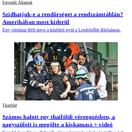
Egyesült Államok
Szidhatjuk-e a rendőrséget a rendszámtáblán?
Amerikában most kiderül
Egy virginiai férfi ügye a kísérleti nyúl a Legfelsőbb Bíróságon.
Thaiföld
Számos halott egy thaiföldi vérengzésben, a
nagyszüleit is megölte a kiskamasz + videó