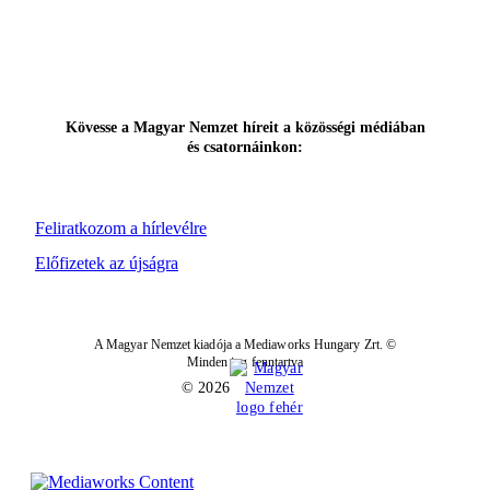
Kövesse a Magyar Nemzet híreit a közösségi médiában
és csatornáinkon:
Feliratkozom a hírlevélre
Előfizetek az újságra
A Magyar Nemzet kiadója a Mediaworks Hungary Zrt. ©
Minden jog fenntartva
© 2026