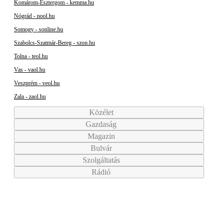
Komárom-Esztergom - kemma.hu
Nógrád - nool.hu
Somogy - sonline.hu
Szabolcs-Szatmár-Bereg - szon.hu
Tolna - teol.hu
Vas - vaol.hu
Veszprém - veol.hu
Zala - zaol.hu
Közélet
Gazdaság
Magazin
Bulvár
Szolgáltatás
Rádió