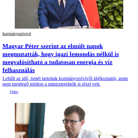
kormányszóvivő
Magyar Péter szerint az elmúlt napok
megmutatták, hogy igazi lemondás nélkül is
megvalósítható a tudatosan energia és víz
felhasználás
Lehűlt az idő, ismét tartottak kormányszóvivői tájékoztatót, amin
nem meglepő módon a miniszterelnök is részt vett.