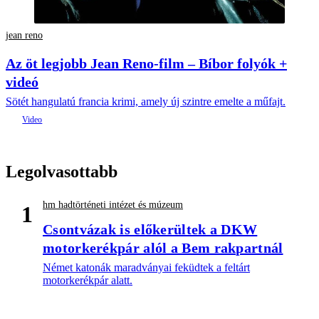
jean reno
Az öt legjobb Jean Reno-film – Bíbor folyók +
videó
Sötét hangulatú francia krimi, amely új szintre emelte a műfajt.
Legolvasottabb
hm hadtörténeti intézet és múzeum
1
Csontvázak is előkerültek a DKW
motorkerékpár alól a Bem rakpartnál
Német katonák maradványai feküdtek a feltárt
motorkerékpár alatt.