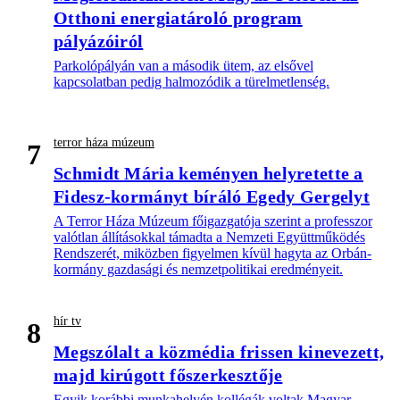
Otthoni energiatároló program
pályázóiról
Parkolópályán van a második ütem, az elsővel
kapcsolatban pedig halmozódik a türelmetlenség.
terror háza múzeum
7
Schmidt Mária keményen helyretette a
Fidesz-kormányt bíráló Egedy Gergelyt
A Terror Háza Múzeum főigazgatója szerint a professzor
valótlan állításokkal támadta a Nemzeti Együttműködés
Rendszerét, miközben figyelmen kívül hagyta az Orbán-
kormány gazdasági és nemzetpolitikai eredményeit.
hír tv
8
Megszólalt a közmédia frissen kinevezett,
majd kirúgott főszerkesztője
Egyik korábbi munkahelyén kollégák voltak Magyar