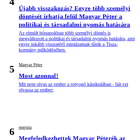
4
Újabb visszakozás? Egyre több személyi
döntését írhatja felül Magyar Péter a
politikai és társadalmi nyomás hatására
Az elmúlt hónapokban több személyi döntés is
megváltozott a politikai és társadalmi nyomás hatására, ami
egyre inkább visszatérő mintázatnak tűnik a Tisza-
kormány működésében.
Magyar Péter
5
Most azonnal!
Mit nem olvas az ember a rotyogó kánikulában - hát ezt
olvassa az ember:
energia
6
Megfeledkezhettek Magyar Péterék az