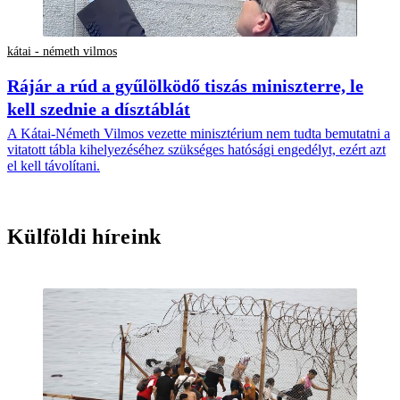
kátai - németh vilmos
Rájár a rúd a gyűlölködő tiszás miniszterre, le
kell szednie a dísztáblát
A Kátai-Németh Vilmos vezette minisztérium nem tudta bemutatni a
vitatott tábla kihelyezéséhez szükséges hatósági engedélyt, ezért azt
el kell távolítani.
Külföldi híreink