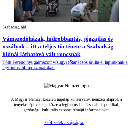
Szabadság híd
Vámszedőházak, hídrobbantás, jégzajlás és
uszályok – itt a teljes története a Szabadság
hídnál láthatóvá vált roncsnak
Tóth Ferenc nyugalmazott vízügyi főtanácsos árulta el lapunknak a
legfontosabb mozzanatokat.
A Magyar Nemzet közéleti napilap konzervatív, nemzeti alapról, a
tényekre építve adja közre a legfontosabb társadalmi, politikai,
gazdasági, kulturális és sport témájú információkat.
Előfizetek az újságra