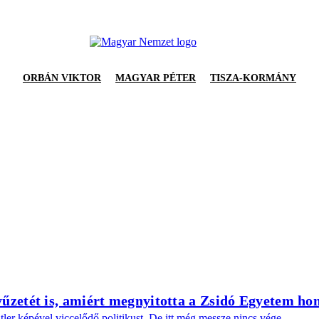
ORBÁN VIKTOR
MAGYAR PÉTER
TISZA-KORMÁNY
tyűzetét is, amiért megnyitotta a Zsidó Egyetem ho
er képével viccelődő politikust. De itt még messze nincs vége.