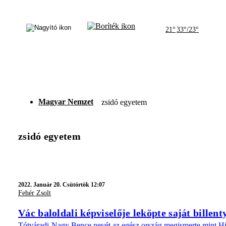
21°
33°/23°
Magyar Nemzet
zsidó egyetem
zsidó egyetem
2022.
Január 20. Csütörtök 12:07
Fehér Zsolt
Vác baloldali képviselője leköpte saját billen
Tótváradi-Nagy Bence nevét az egész ország megismerte mint Hitl