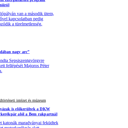
zóiról
lópályán van a második ütem,
sővel kapcsolatban pedig
zódik a türelmetlenség.
dában nagy arc”
dta Sepsiszentgyörgyre
zett fellépését Majoros Péter
a.
történeti intézet és múzeum
vázak is előkerültek a DKW
kerékpár alól a Bem rakpartnál
 katonák maradványai feküdtek
árt motorkerékpár alatt.