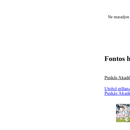
Ne maradjon 
Fontos 
Puskás Akad
Utolsó pillan
Puskás Akad