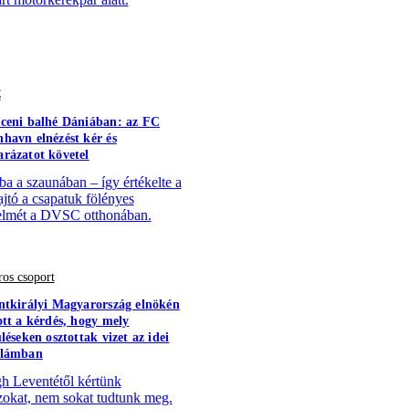
C
ceni balhé Dániában: az FC
havn elnézést kér és
rázatot követel
a a szaunában – így értékelte a
ajtó a csapatuk fölényes
lmét a DVSC otthonában.
os csoport
ntkirályi Magyarország elnökén
ott a kérdés, hogy mely
léseken osztottak vizet az idei
llámban
h Leventétől kértünk
zokat, nem sokat tudtunk meg.