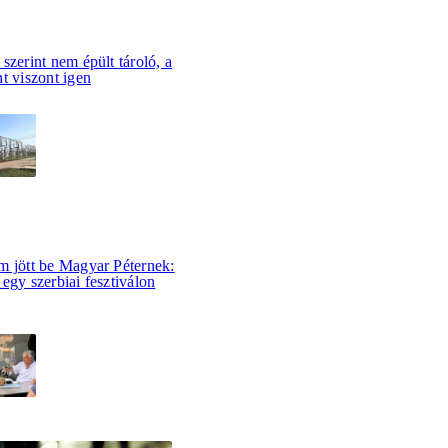
szerint nem épült tároló, a
t viszont igen
m jött be Magyar Péternek:
egy szerbiai fesztiválon