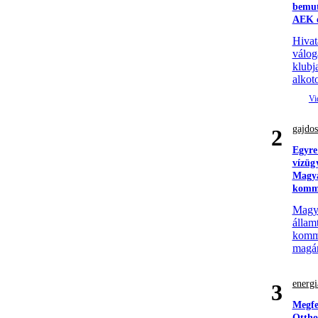
bemut
AEK e
Hivat
válog
klubj
alkoto
gajdos
2
Egyre
vízüg
Magya
komm
Magyar
állam
komme
magá
energi
3
Megfe
Ottho