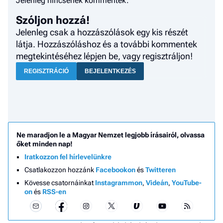
Jelenleg nincsenek kommentek.
a h
Szóljon hozzá!
E
Jelenleg csak a hozzászólások egy kis részét
a
látja. Hozzászóláshoz és a további kommentek
ú
megtekintéséhez lépjen be, vagy regisztráljon!
REGISZTRÁCIÓ
BEJELENTKEZÉS
Ne maradjon le a Magyar Nemzet legjobb írásairól, olvassa
őket minden nap!
Iratkozzon fel hírlevelünkre
Csatlakozzon hozzánk
Facebookon
és
Twitteren
Kövesse csatornáinkat
Instagrammon
,
Videán
,
YouTube-
on
és
RSS-en