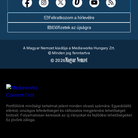
Feliratkozom a hírlevélre
Előfizetek az újságra
A Magyar Nemzet kiadója a Mediaworks Hungary Zrt.
© Minden jog fenntartva
© 2026
Portfóliónk minőségi tartalmat jelent minden olvasó számára. Egyedülálló
elérést, országos lefedettséget és változatos megjelenési lehetőséget
biztosít. Folyamatosan keressük az új irányokat és fejlődési lehetőségeket.
Ez jövőnk záloga.