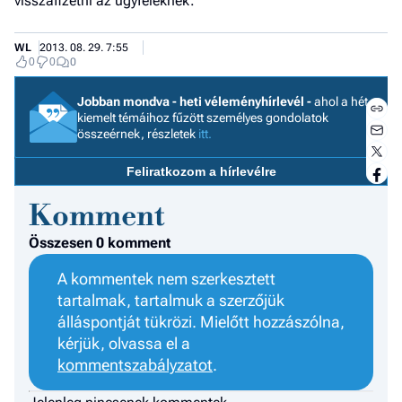
visszafizetni az ügyfeleknek.
WL
2013. 08. 29. 7:55
0
0
0
Jobban mondva - heti véleményhírlevél -
ahol a hét
kiemelt témáihoz fűzött személyes gondolatok
összeérnek, részletek
itt.
Feliratkozom a hírlevélre
Komment
Összesen 0 komment
A kommentek nem szerkesztett
tartalmak, tartalmuk a szerzőjük
álláspontját tükrözi. Mielőtt hozzászólna,
Jobb
kérjük, olvassa el a
- het
kommentszabályzatot
.
véle
Fe