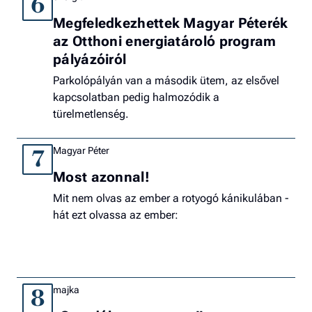
6
Megfeledkezhettek Magyar Péterék
az Otthoni energiatároló program
pályázóiról
Parkolópályán van a második ütem, az elsővel
kapcsolatban pedig halmozódik a
türelmetlenség.
Magyar Péter
7
Most azonnal!
Mit nem olvas az ember a rotyogó kánikulában -
hát ezt olvassa az ember:
majka
8