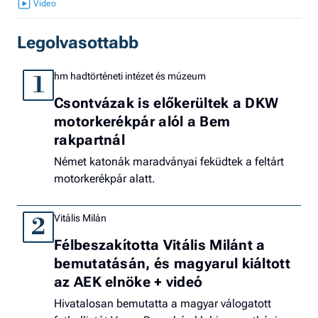
Legolvasottabb
hm hadtörténeti intézet és múzeum
1
Csontvázak is előkerültek a DKW
motorkerékpár alól a Bem
rakpartnál
Német katonák maradványai feküdtek a feltárt
motorkerékpár alatt.
Vitális Milán
2
Félbeszakította Vitális Milánt a
bemutatásán, és magyarul kiáltott
az AEK elnöke + videó
Hivatalosan bemutatta a magyar válogatott