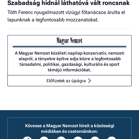
Szabadság hídnál láthatóvá vált roncsnak
Tóth Ferenc nyugalmazott vízügyi főtanácsos árulta el
lapunknak a legfontosabb mozzanatokat.
A Magyar Nemzet közéleti napilap konzervatív, nemzeti
alapról, a tényekre építve adja közre a legfontosabb
társadalmi, politikai, gazdasági, kulturális és sport
témájú információkat.
Előfizetek az újságra
Kövesse a Magyar Nemzet híreit a közösségi
médiában és csatornáinkon: