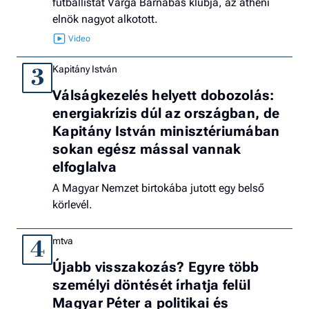
futballistát Varga Barnabás klubja, az athéni
elnök nagyot alkotott.
Kapitány István
3
Válságkezelés helyett dobozolás:
energiakrízis dúl az országban, de
Kapitány István minisztériumában
sokan egész mással vannak
elfoglalva
A Magyar Nemzet birtokába jutott egy belső
körlevél.
mtva
4
Újabb visszakozás? Egyre több
személyi döntését írhatja felül
Magyar Péter a politikai és