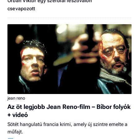
Orbán Viktor egy szerbiai fesztiválon
csevapozott
jean reno
Az öt legjobb Jean Reno-film – Bíbor folyók
+ videó
Sötét hangulatú francia krimi, amely új szintre emelte a
műfajt.