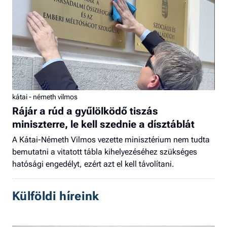
kátai - németh vilmos
Rájár a rúd a gyűlölködő tiszás
miniszterre, le kell szednie a dísztáblát
A Kátai-Németh Vilmos vezette minisztérium nem tudta
bemutatni a vitatott tábla kihelyezéséhez szükséges
hatósági engedélyt, ezért azt el kell távolítani.
Külföldi híreink