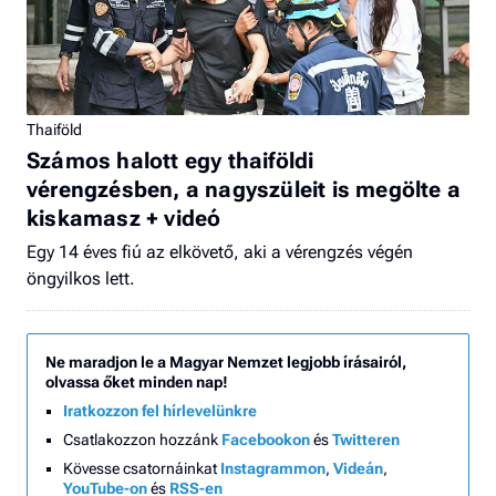
Thaiföld
Számos halott egy thaiföldi
vérengzésben, a nagyszüleit is megölte a
kiskamasz + videó
Egy 14 éves fiú az elkövető, aki a vérengzés végén
öngyilkos lett.
Ne maradjon le a Magyar Nemzet legjobb írásairól,
olvassa őket minden nap!
Iratkozzon fel hírlevelünkre
Csatlakozzon hozzánk
Facebookon
és
Twitteren
Kövesse csatornáinkat
Instagrammon
,
Videán
,
YouTube-on
és
RSS-en