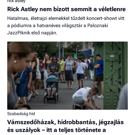
rick astley
Rick Astley nem bízott semmit a véletlenre
Hatalmas, életrajzi elemekkel tűzdelt koncert-showt vitt
a pódiumra a hatvanéves világsztár a Paloznaki
JazzPiknik első napján.
Szabadság híd
Vámszedőházak, hídrobbantás, jégzajlás
és uszályok – itt a teljes története a