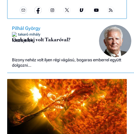
Pilhál György
takaró mihály
Csak a baj volt Takaróval?
Bizony nehéz volt ilyen régi vágású, bogaras emberrel együtt
dolgozni…