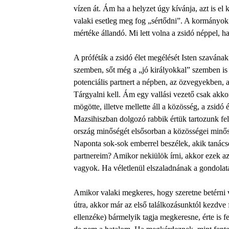
vízen át. Ám ha a helyzet úgy kívánja, azt is e
valaki esetleg meg fog „sértődni”. A kormányo
mértéke állandó. Mi lett volna a zsidó néppel, h
A próféták a zsidó élet megélését Isten szavának
szemben, sőt még a „jó királyokkal” szemben is 
potenciális partnert a népben, az özvegyekben, 
Tárgyalni kell. Ám egy vallási vezető csak akkor
mögötte, illetve mellette áll a közösség, a zsidó
Mazsihiszban dolgozó rabbik értük tartozunk fel
ország minőségét elsősorban a közösségei minő
Naponta sok-sok emberrel beszélek, akik tanács
partnereim? Amikor nekiülök írni, akkor ezek az
vagyok. Ha véletlenül elszaladnának a gondolat
Amikor valaki megkeres, hogy szeretne betérni va
útra, akkor már az első találkozásunktól kezdve
ellenzéke) bármelyik tagja megkeresne, érte is f