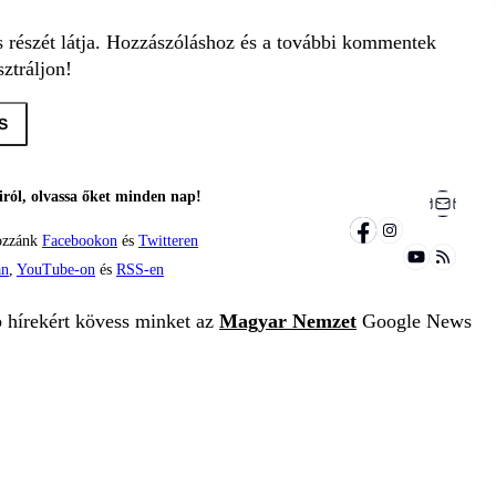
s részét látja. Hozzászóláshoz és a további kommentek
ztráljon!
S
ról, olvassa őket minden nap!
ozzánk
Facebookon
és
Twitteren
án
,
YouTube-on
és
RSS-en
b hírekért kövess minket az
Magyar Nemzet
Google News