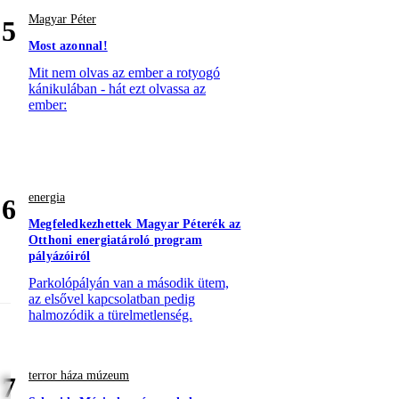
Magyar Péter
5
Most azonnal!
Mit nem olvas az ember a rotyogó
kánikulában - hát ezt olvassa az
ember:
energia
6
Megfeledkezhettek Magyar Péterék az
Otthoni energiatároló program
pályázóiról
Parkolópályán van a második ütem,
az elsővel kapcsolatban pedig
halmozódik a türelmetlenség.
terror háza múzeum
7