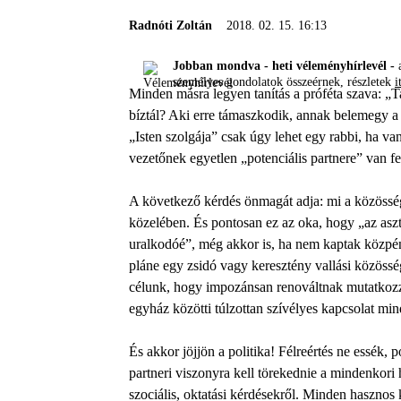
Radnóti Zoltán
2018. 02. 15. 16:13
Jobban mondva - heti véleményhírlevél -
a
személyes gondolatok összeérnek, részletek
i
Minden másra legyen tanítás a próféta szava: „
bíztál? Aki erre támaszkodik, annak belemegy a t
„Isten szolgája” csak úgy lehet egy rabbi, ha va
vezetőnek egyetlen „potenciális partnere” van fel
A következő kérdés önmagát adja: mi a közösség
közelében. És pontosan ez az oka, hogy „az asz
uralkodóé”, még akkor is, ha nem kaptak közpén
pláne egy zsidó vagy keresztény vallási közössé
célunk, hogy impozánsan renováltnak mutatkozza
egyház közötti túlzottan szívélyes kapcsolat min
És akkor jöjjön a politika! Félreértés ne essék,
partneri viszonyra kell törekednie a mindenkori h
szociális, oktatási kérdésekről. Minden haszno