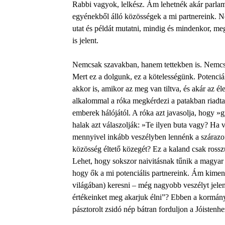
Rabbi vagyok, lelkész. Ám lehetnék akár parlam
egyénekből álló közösségek a mi partnereink. N
utat és példát mutatni, mindig és mindenkor, m
is jelent.
Nemcsak szavakban, hanem tettekben is. Nemc
Mert ez a dolgunk, ez a kötelességünk. Potenciál
akkor is, amikor az meg van tiltva, és akár az éle
alkalommal a róka megkérdezi a patakban riadtan
emberek hálójától. A róka azt javasolja, hogy »g
halak azt válaszolják: »Te ilyen buta vagy? Ha 
mennyivel inkább veszélyben lennénk a szárazon
közösség éltető közegét? Ez a kaland csak ross
Lehet, hogy sokszor naivitásnak tűnik a magyar 
hogy ők a mi potenciális partnereink. Ám kimenni
világában) keresni – még nagyobb veszélyt jelent.
értékeinket meg akarjuk élni”? Ebben a kormány n
pásztorolt zsidó nép bátran forduljon a Jóistenhe