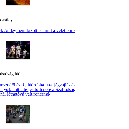
k astley
k Astley nem bízott semmit a véletlenre
abadság híd
mszedőházak, hídrobbantás, jégzajlás és
ályok – itt a teljes története a Szabadság
nál láthatóvá vált roncsnak