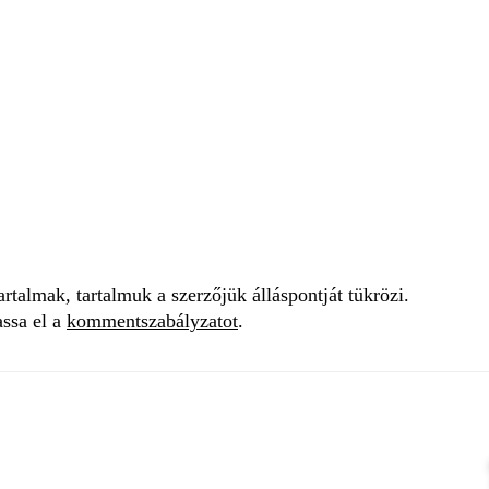
talmak, tartalmuk a szerzőjük álláspontját tükrözi.
assa el a
kommentszabályzatot
.