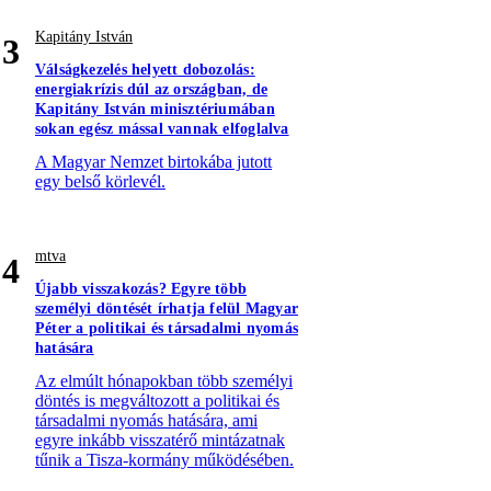
Kapitány István
3
Válságkezelés helyett dobozolás:
energiakrízis dúl az országban, de
Kapitány István minisztériumában
sokan egész mással vannak elfoglalva
A Magyar Nemzet birtokába jutott
egy belső körlevél.
mtva
4
Újabb visszakozás? Egyre több
személyi döntését írhatja felül Magyar
Péter a politikai és társadalmi nyomás
hatására
Az elmúlt hónapokban több személyi
döntés is megváltozott a politikai és
társadalmi nyomás hatására, ami
egyre inkább visszatérő mintázatnak
tűnik a Tisza-kormány működésében.