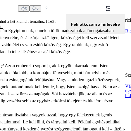
0
0
0
ric
hol a hét kiemelt témáihoz fűzött
Feliratkozom a hírlevélre
tt.
Talán Egyiptomnak, ennek a törött nádszálnak a támogatásában
Ric
enyerébe, és átszúrja azt.” Igen, közösséget kell szervezni! Mert
n zsidó élet és van zsidó közösség. Egy rabbinak, egy zsidó
adata teljesítéséhez: a saját közössége.
? Azon emberek csoportja, akik együtt akarnak lenni Isten
taluk előkelőbb, a koronájuk fényesebb, mint bármelyik más
Sz
zt a zsinagógájuk felújítására. Vagyis minden igazi közösségnek,
Vá
gnek, autonómnak kell lennie, hogy Istent szolgálhassa. Nem az a
usz
nak – az üres zsinagógák. Sőt hozzátehetjük, az állam és az
híd
dig veszélyesebb az egyház erkölcsi tőkéjére és hitelére nézve.
 pontosan tisztában vagyok azzal, hogy egy felekezetnek igenis
atalommal. Le kell ülni, és tárgyalni kell. Például egyházpolitikai,
s kormányzati kezdeményezést szégyentelenül támogatni kell – tűzön-