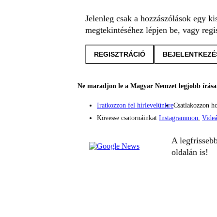
Jelenleg csak a hozzászólások egy ki
megtekintéséhez lépjen be, vagy regis
REGISZTRÁCIÓ
BEJELENTKEZÉ
Ne maradjon le a Magyar Nemzet legjobb írásai
Iratkozzon fel hírlevelünkre
Csatlakozzon h
Kövesse csatornáinkat
Instagrammon
,
Vide
A legfrisseb
oldalán is!