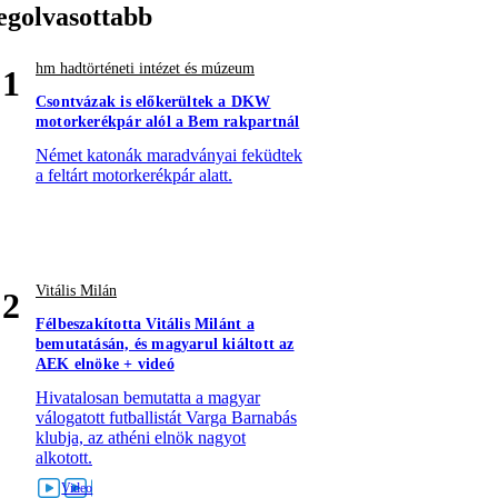
egolvasottabb
hm hadtörténeti intézet és múzeum
1
Csontvázak is előkerültek a DKW
motorkerékpár alól a Bem rakpartnál
Német katonák maradványai feküdtek
a feltárt motorkerékpár alatt.
Vitális Milán
2
Félbeszakította Vitális Milánt a
bemutatásán, és magyarul kiáltott az
AEK elnöke + videó
Hivatalosan bemutatta a magyar
válogatott futballistát Varga Barnabás
klubja, az athéni elnök nagyot
alkotott.