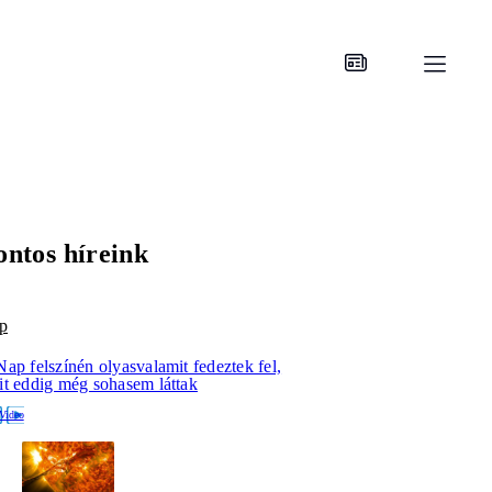
ontos híreink
p
ap felszínén olyasvalamit fedeztek fel,
it eddig még sohasem láttak