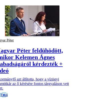
yar Péter
agyar Péter feldühödött,
mikor Kelemen Ágnes
zabadságáról kérdezték +
ideó
ormányfő azt állította, hogy a vízügyi
amtitkár az ő kérésére fontos tárgyaláson vett
zt.