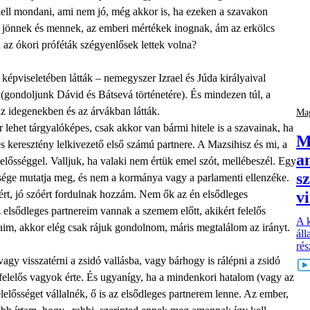
l kell mondani, ami nem jó, még akkor is, ha ezeken a szavakon
k jönnek és mennek, az emberi mértékek inognak, ám az erkölcs
a az ókori próféták szégyenlősek lettek volna?
 képviseletében látták – nemegyszer Izrael és Júda királyaival
(gondoljunk Dávid és Bátsevá történetére). És mindezen túl, a
az idegenekben és az árvákban látták.
Mag
 lehet tárgyalóképes, csak akkor van bármi hitele is a szavainak, ha
M
 és keresztény lelkivezető első számú partnere. A Mazsihisz és mi, a
a
elősséggel. Valljuk, ha valaki nem értük emel szót, mellébeszél. Egy
s
sége mutatja meg, és nem a kormánya vagy a parlamenti ellenzéke.
ért, jó szóért fordulnak hozzám. Nem ők az én elsődleges
v
 elsődleges partnereim vannak a szemem előtt, akikért felelős
A k
aim, akkor elég csak rájuk gondolnom, máris megtalálom az irányt.
áll
rés
gy visszatérni a zsidó vallásba, vagy bárhogy is rálépni a zsidó
 felelős vagyok érte. És ugyanígy, ha a mindenkori hatalom (vagy az
elelősséget vállalnék, ő is az elsődleges partnerem lenne. Az ember,