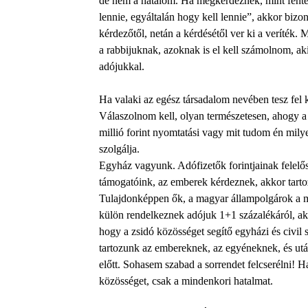
de nem a hatalom. Ha megkérdeznek, mint fente
lennie, egyáltalán hogy kell lennie”, akkor biz
kérdezőtől, netán a kérdésétől ver ki a veríték.
a rabbijuknak, azoknak is el kell számolnom, 
adójukkal.
Ha valaki az egész társadalom nevében tesz fel k
Válaszolnom kell, olyan természetesen, ahogy a
millió forint nyomtatási vagy mit tudom én mily
szolgálja.
Egyház vagyunk. Adófizetők forintjainak felelős
támogatóink, az emberek kérdeznek, akkor tarto
Tulajdonképpen ők, a magyar állampolgárok a mu
külön rendelkeznek adójuk 1+1 százalékáról, a
hogy a zsidó közösséget segítő egyházi és civil
tartozunk az embereknek, az egyéneknek, és ut
előtt. Sohasem szabad a sorrendet felcserélni!
közösséget, csak a mindenkori hatalmat.