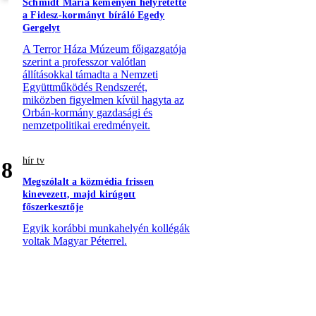
Schmidt Mária keményen helyretette
a Fidesz-kormányt bíráló Egedy
Gergelyt
A Terror Háza Múzeum főigazgatója
szerint a professzor valótlan
állításokkal támadta a Nemzeti
Együttműködés Rendszerét,
miközben figyelmen kívül hagyta az
Orbán-kormány gazdasági és
nemzetpolitikai eredményeit.
hír tv
8
Megszólalt a közmédia frissen
kinevezett, majd kirúgott
főszerkesztője
Egyik korábbi munkahelyén kollégák
voltak Magyar Péterrel.