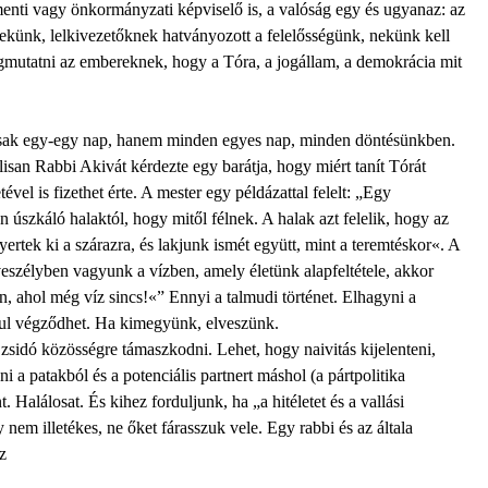
enti vagy önkormányzati képviselő is, a valóság egy és ugyanaz: az
ekünk, lelkivezetőknek hatványozott a felelősségünk, nekünk kell
egmutatni az embereknek, hogy a Tóra, a jogállam, a demokrácia mit
sak egy-egy nap, hanem minden egyes nap, minden döntésünkben.
isan Rabbi Akivát kérdezte egy barátja, hogy miért tanít Tórát
tével is fizethet érte. A mester egy példázattal felelt: „Egy
 úszkáló halaktól, hogy mitől félnek. A halak azt felelik, hogy az
yertek ki a szárazra, és lakjunk ismét együtt, mint a teremtéskor«. A
veszélyben vagyunk a vízben, amely életünk alapfeltétele, akkor
, ahol még víz sincs!«” Ennyi a talmudi történet. Elhagyni a
zul végződhet. Ha kimegyünk, elveszünk.
zsidó közösségre támaszkodni. Lehet, hogy naivitás kijelenteni,
 a patakból és a potenciális partnert máshol (a pártpolitika
 Halálosat. És kihez forduljunk, ha „a hitéletet és a vallási
em illetékes, ne őket fárasszuk vele. Egy rabbi és az általa
z