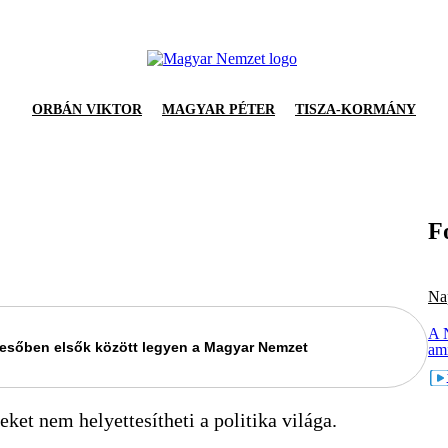
ORBÁN VIKTOR
MAGYAR PÉTER
TISZA-KORMÁNY
F
Na
A N
keresőben elsők között legyen a Magyar Nemzet
am
eket nem helyettesítheti a politika világa.