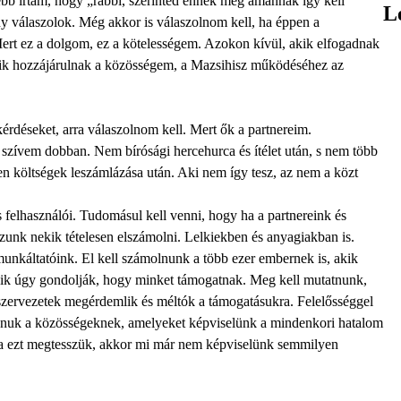
bb írtam, hogy „rabbi, szerinted ennek meg amannak így kell
L
ony válaszolok. Még akkor is válaszolnom kell, ha éppen a
 Mert ez a dolgom, ez a kötelességem. Azokon kívül, akik elfogadnak
akik hozzájárulnak a közösségem, a Mazsihisz működéséhez az
érdéseket, arra válaszolnom kell. Mert ők a partnereim.
 szívem dobban. Nem bírósági hercehurca és ítélet után, s nem több
en költségek leszámlázása után. Aki nem így tesz, az nem a közt
 felhasználói. Tudomásul kell venni, hogy ha a partnereink és
zunk nekik tételesen elszámolni. Lelkiekben és anyagiakban is.
nkáltatóink. El kell számolnunk a több ezer embernek is, akik
kik úgy gondolják, hogy minket támogatnak. Meg kell mutatnunk,
 szervezetek megérdemlik és méltók a támogatásukra. Felelősséggel
ánuk a közösségeknek, amelyeket képviselünk a mindenkori hatalom
 Ha ezt megtesszük, akkor mi már nem képviselünk semmilyen