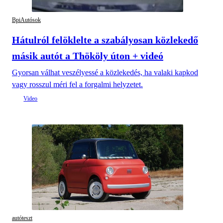
BpiAutósok
Hátulról felöklelte a szabályosan közlekedő
másik autót a Thököly úton + videó
Gyorsan válhat veszélyessé a közlekedés, ha valaki kapkod
vagy rosszul méri fel a forgalmi helyzetet.
autóteszt