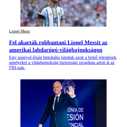
Lionel Messi
Fel akarták robbantani Lionel Messit az
amerikai labdarúgó-világbajnokságon
Egy spanyol újság birtokába jutottak azok a belső jelentések,
amelyeket a világbajnokság biztonsági szogálata adott át az
FBI-nak.