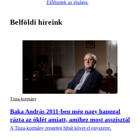
Előfizetek az újságra
Belföldi híreink
Tisza-kormány
Baka András 2011-ben még nagy hanggal
rázta az öklét amiatt, amihez most asszisztál
A Tisza-kormány rengeteg hibát követ el egyszerre.