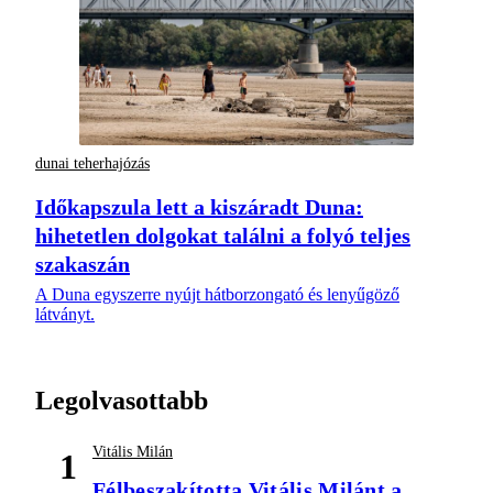
dunai teherhajózás
Időkapszula lett a kiszáradt Duna:
hihetetlen dolgokat találni a folyó teljes
szakaszán
A Duna egyszerre nyújt hátborzongató és lenyűgöző
látványt.
Legolvasottabb
Vitális Milán
1
Félbeszakította Vitális Milánt a