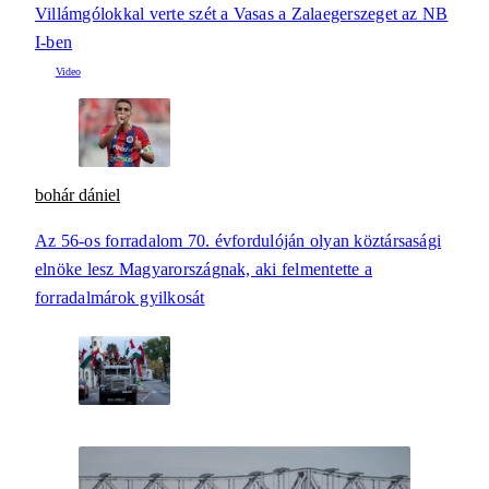
Villámgólokkal verte szét a Vasas a Zalaegerszeget az NB
I-ben
bohár dániel
Az 56-os forradalom 70. évfordulóján olyan köztársasági
elnöke lesz Magyarországnak, aki felmentette a
forradalmárok gyilkosát