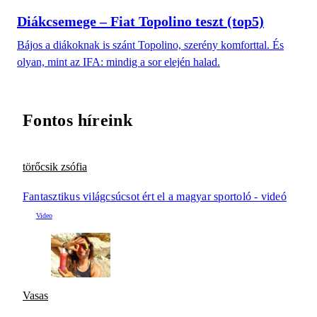
Diákcsemege – Fiat Topolino teszt (top5)
Bájos a diákoknak is szánt Topolino, szerény komforttal. És
olyan, mint az IFA: mindig a sor elején halad.
Fontos híreink
törőcsik zsófia
Fantasztikus világcsúcsot ért el a magyar sportoló - videó
Vasas