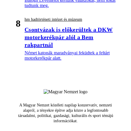
Balogh Leventétől kértünk válaszokat, nem sokat
tudtunk meg.
hm hadtörténeti intézet és múzeum
8
Csontvázak is előkerültek a DKW
motorkerékpár alól a Bem
rakpartnál
Német katonák maradványai feküdtek a feltárt
motorkerékpár alatt.
A Magyar Nemzet közéleti napilap konzervatív, nemzeti
alapról, a tényekre építve adja közre a legfontosabb
társadalmi, politikai, gazdasági, kulturális és sport témájú
információkat.