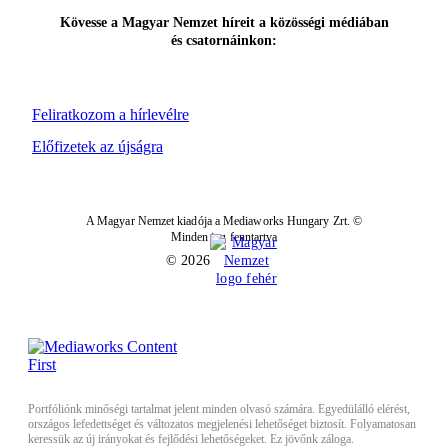
Kövesse a Magyar Nemzet híreit a közösségi médiában
és csatornáinkon:
Feliratkozom a hírlevélre
Előfizetek az újságra
A Magyar Nemzet kiadója a Mediaworks Hungary Zrt. ©
Minden jog fenntartva
© 2026
Portfóliónk minőségi tartalmat jelent minden olvasó számára. Egyedülálló elérést,
országos lefedettséget és változatos megjelenési lehetőséget biztosít. Folyamatosan
keressük az új irányokat és fejlődési lehetőségeket. Ez jövőnk záloga.