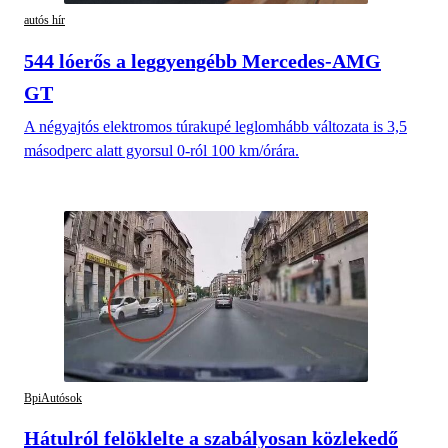
autós hír
544 lóerős a leggyengébb Mercedes-AMG
GT
A négyajtós elektromos túrakupé leglomhább változata is 3,5
másodperc alatt gyorsul 0-ról 100 km/órára.
BpiAutósok
Hátulról felöklelte a szabályosan közlekedő