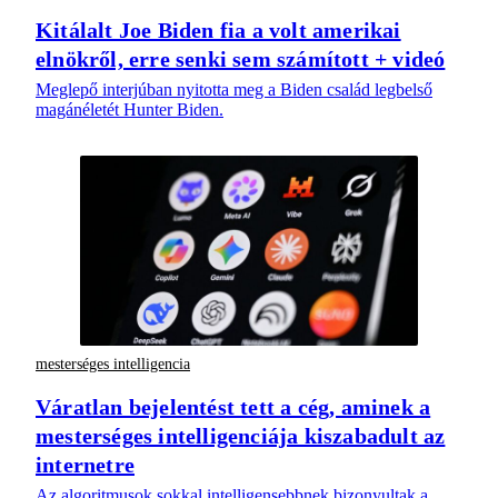
Kitálalt Joe Biden fia a volt amerikai
elnökről, erre senki sem számított + videó
Meglepő interjúban nyitotta meg a Biden család legbelső
magánéletét Hunter Biden.
mesterséges intelligencia
Váratlan bejelentést tett a cég, aminek a
mesterséges intelligenciája kiszabadult az
internetre
Az algoritmusok sokkal intelligensebbnek bizonyultak a