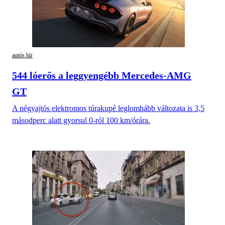
autós hír
544 lóerős a leggyengébb Mercedes-AMG
GT
A négyajtós elektromos túrakupé leglomhább változata is 3,5
másodperc alatt gyorsul 0-ról 100 km/órára.