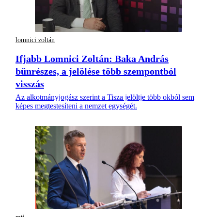
lomnici zoltán
Ifjabb Lomnici Zoltán: Baka András
bűnrészes, a jelölése több szempontból
visszás
Az alkotmányjogász szerint a Tisza jelöltje több okból sem
képes megtestesíteni a nemzet egységét.