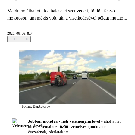
Majdnem áthajtottak a balesetet szenvedett, földön fekvő
motoroson, ám mégis volt, aki a viselkedésével példát mutatott.
2026. 06. 09. 8:34
0
0
0
Forrás: BpiAutósok
Jobban mondva - heti véleményhírlevél -
ahol a hét
kiemelt témáihoz fűzött személyes gondolatok
összeérnek, részletek
itt.