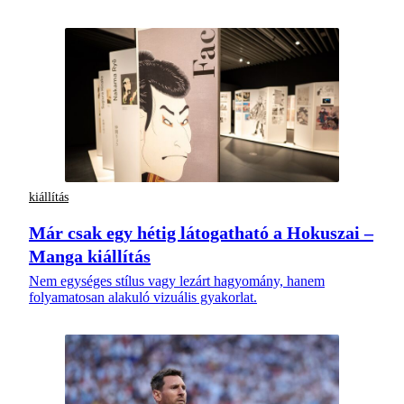
kiállítás
Már csak egy hétig látogatható a Hokuszai –
Manga kiállítás
Nem egységes stílus vagy lezárt hagyomány, hanem
folyamatosan alakuló vizuális gyakorlat.