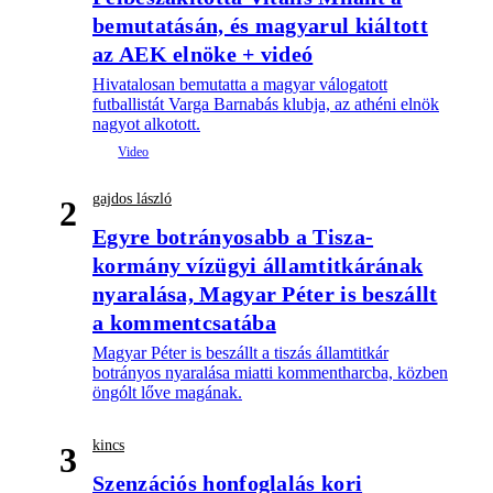
bemutatásán, és magyarul kiáltott
az AEK elnöke + videó
Hivatalosan bemutatta a magyar válogatott
futballistát Varga Barnabás klubja, az athéni elnök
nagyot alkotott.
gajdos lászló
2
Egyre botrányosabb a Tisza-
kormány vízügyi államtitkárának
nyaralása, Magyar Péter is beszállt
a kommentcsatába
Magyar Péter is beszállt a tiszás államtitkár
botrányos nyaralása miatti kommentharcba, közben
öngólt lőve magának.
kincs
3
Szenzációs honfoglalás kori