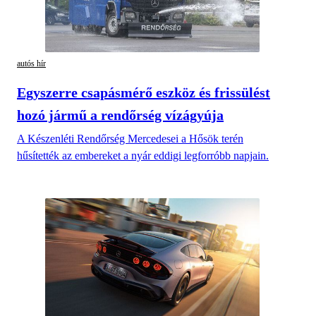
autós hír
Egyszerre csapásmérő eszköz és frissülést
hozó jármű a rendőrség vízágyúja
A Készenléti Rendőrség Mercedesei a Hősök terén
hűsítették az embereket a nyár eddigi legforróbb napjain.