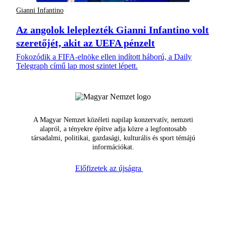
Gianni Infantino
Az angolok leleplezték Gianni Infantino volt
szeretőjét, akit az UEFA pénzelt
Fokozódik a FIFA-elnöke ellen indított háború, a Daily
Telegraph című lap most szintet lépett.
A Magyar Nemzet közéleti napilap konzervatív, nemzeti
alapról, a tényekre építve adja közre a legfontosabb
társadalmi, politikai, gazdasági, kulturális és sport témájú
információkat.
Előfizetek az újságra