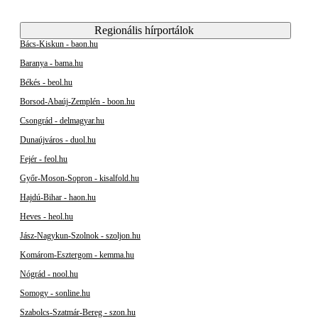
Regionális hírportálok
Bács-Kiskun - baon.hu
Baranya - bama.hu
Békés - beol.hu
Borsod-Abaúj-Zemplén - boon.hu
Csongrád - delmagyar.hu
Dunaújváros - duol.hu
Fejér - feol.hu
Győr-Moson-Sopron - kisalfold.hu
Hajdú-Bihar - haon.hu
Heves - heol.hu
Jász-Nagykun-Szolnok - szoljon.hu
Komárom-Esztergom - kemma.hu
Nógrád - nool.hu
Somogy - sonline.hu
Szabolcs-Szatmár-Bereg - szon.hu