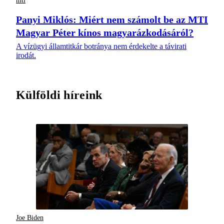
mti
Panyi Miklós: Miért nem számolt be az MTI
Magyar Péter kínos magyarázkodásáról?
A vízügyi államtitkár botránya nem érdekelte a távirati
irodát.
Külföldi híreink
Joe Biden