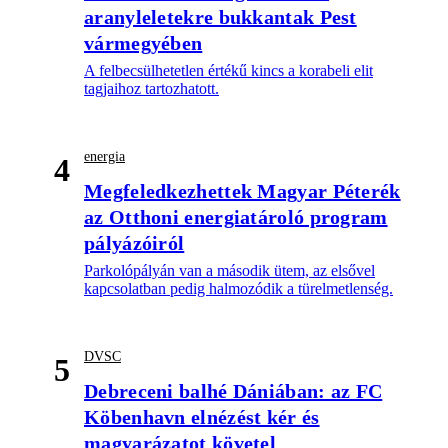
aranyleletekre bukkantak Pest
vármegyében
A felbecsülhetetlen értékű kincs a korabeli elit
tagjaihoz tartozhatott.
energia
4
Megfeledkezhettek Magyar Péterék
az Otthoni energiatároló program
pályázóiról
Parkolópályán van a második ütem, az elsővel
kapcsolatban pedig halmozódik a türelmetlenség.
DVSC
5
Debreceni balhé Dániában: az FC
Köbenhavn elnézést kér és
magyarázatot követel