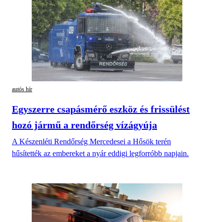
autós hír
Egyszerre csapásmérő eszköz és frissülést
hozó jármű a rendőrség vízágyúja
A Készenléti Rendőrség Mercedesei a Hősök terén
hűsítették az embereket a nyár eddigi legforróbb napjain.