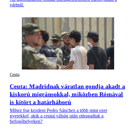
vártnál.
Ceuta
Ceuta: Madridnak váratlan gondja akadt a
kiskorú migránsokkal, miközben Rómával
is kitört a határháború
Mihez fog kezdeni Pedro Sánchez a több mint ezer
gyerekkel, akik a ceutai válság után ottragadtak a
befogóhelyeken?