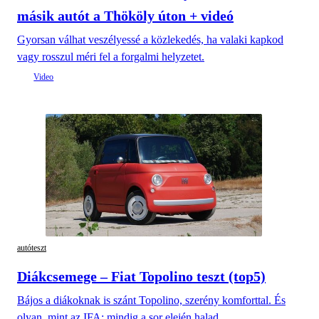
másik autót a Thököly úton + videó
Gyorsan válhat veszélyessé a közlekedés, ha valaki kapkod
vagy rosszul méri fel a forgalmi helyzetet.
autóteszt
Diákcsemege – Fiat Topolino teszt (top5)
Bájos a diákoknak is szánt Topolino, szerény komforttal. És
olyan, mint az IFA: mindig a sor elején halad.