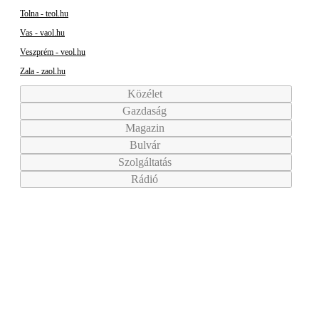
Tolna - teol.hu
Vas - vaol.hu
Veszprém - veol.hu
Zala - zaol.hu
Közélet
Gazdaság
Magazin
Bulvár
Szolgáltatás
Rádió