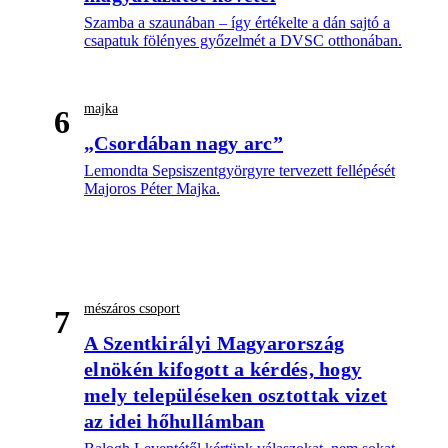
Szamba a szaunában – így értékelte a dán sajtó a
csapatuk fölényes győzelmét a DVSC otthonában.
majka
6
„Csordában nagy arc”
Lemondta Sepsiszentgyörgyre tervezett fellépését
Majoros Péter Majka.
mészáros csoport
7
A Szentkirályi Magyarország
elnökén kifogott a kérdés, hogy
mely településeken osztottak vizet
az idei hőhullámban