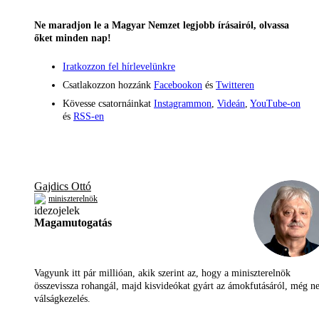
Ne maradjon le a Magyar Nemzet legjobb írásairól, olvassa
őket minden nap!
Iratkozzon fel hírlevelünkre
Csatlakozzon hozzánk
Facebookon
és
Twitteren
Kövesse csatornáinkat
Instagrammon
,
Videán
,
YouTube-on
és
RSS-en
Gajdics Ottó
miniszterelnök
Magamutogatás
Vagyunk itt pár millióan, akik szerint az, hogy a miniszterelnök
összevissza rohangál, majd kisvideókat gyárt az ámokfutásáról, még 
válságkezelés.