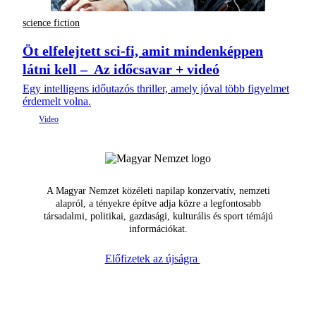
science fiction
Öt elfelejtett sci-fi, amit mindenképpen
látni kell – Az időcsavar + videó
Egy intelligens időutazós thriller, amely jóval több figyelmet
érdemelt volna.
A Magyar Nemzet közéleti napilap konzervatív, nemzeti
alapról, a tényekre építve adja közre a legfontosabb
társadalmi, politikai, gazdasági, kulturális és sport témájú
információkat.
Előfizetek az újságra