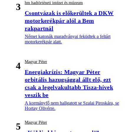
hm hadtörténeti intézet és múzeum
3
Csontvázak is előkerültek a DKW
motorkerékpár alól a Bem
rakpartnál
Német katonák maradványai feküdtek a feltárt
motorkerékpár alatt.
Magyar Péter
4
Energiakrízis: Magyar Péter
orbitális hazugsággal állt elő, ezt
csak a legelvakultabb Tisza-hívek
veszik be
A kormányfő nem hallgatott se Szalai Piroskára, se
Hortay Olivérre.
Magyar Péter
5