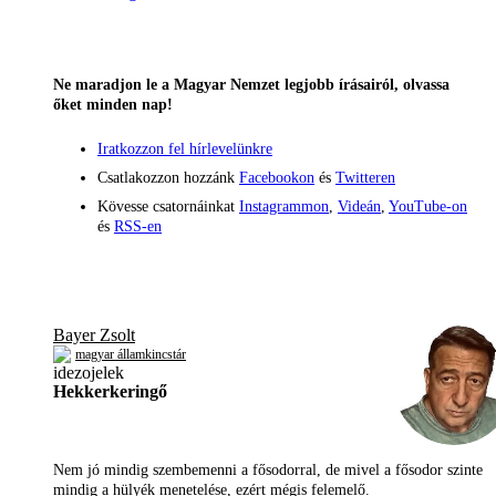
Ne maradjon le a Magyar Nemzet legjobb írásairól, olvassa
őket minden nap!
Iratkozzon fel hírlevelünkre
Csatlakozzon hozzánk
Facebookon
és
Twitteren
Kövesse csatornáinkat
Instagrammon
,
Videán
,
YouTube-on
és
RSS-en
Bayer Zsolt
magyar államkincstár
Hekkerkeringő
Nem jó mindig szembemenni a fősodorral, de mivel a fősodor szinte
mindig a hülyék menetelése, ezért mégis felemelő.