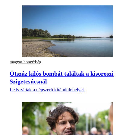
magyar honvédség
Ötszáz kilós bombát találtak a kisoroszi
Szigetcsúcsnál
Le is zárták a népszerű kirándulóhelyet.