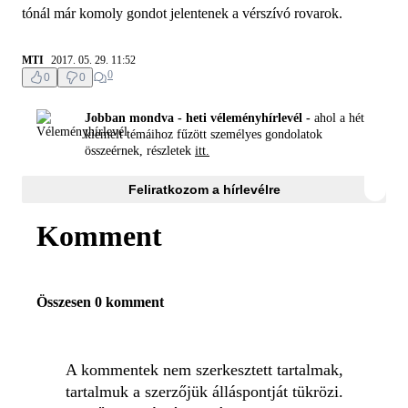
tónál már komoly gondot jelentenek a vérszívó rovarok.
MTI
2017. 05. 29. 11:52
0
0
0
Jobban mondva - heti véleményhírlevél -
ahol a hét
kiemelt témáihoz fűzött személyes gondolatok
összeérnek, részletek
itt.
Feliratkozom a hírlevélre
Komment
Összesen 0 komment
A kommentek nem szerkesztett tartalmak,
tartalmuk a szerzőjük álláspontját tükrözi.