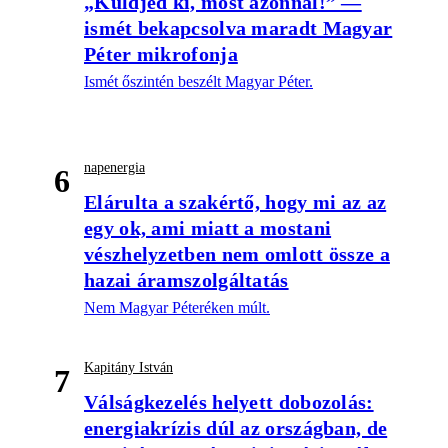
„Küldjed ki, most azonnal!” —
ismét bekapcsolva maradt Magyar
Péter mikrofonja
Ismét őszintén beszélt Magyar Péter.
napenergia
6
Elárulta a szakértő, hogy mi az az
egy ok, ami miatt a mostani
vészhelyzetben nem omlott össze a
hazai áramszolgáltatás
Nem Magyar Péteréken múlt.
Kapitány István
7
Válságkezelés helyett dobozolás:
energiakrízis dúl az országban, de