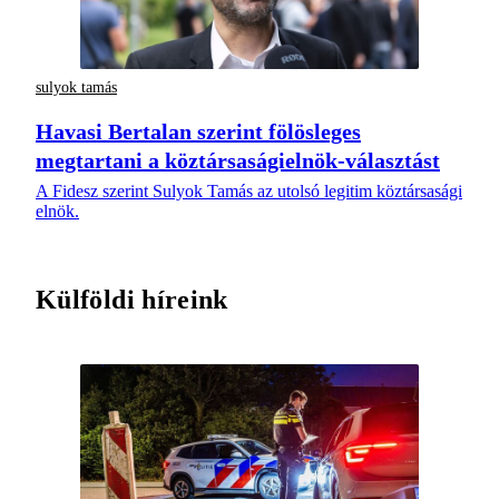
sulyok tamás
Havasi Bertalan szerint fölösleges
megtartani a köztársaságielnök-választást
A Fidesz szerint Sulyok Tamás az utolsó legitim köztársasági
elnök.
Külföldi híreink