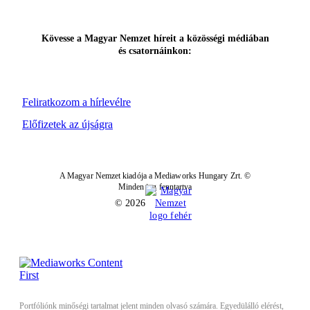
Kövesse a Magyar Nemzet híreit a közösségi médiában
és csatornáinkon:
Feliratkozom a hírlevélre
Előfizetek az újságra
A Magyar Nemzet kiadója a Mediaworks Hungary Zrt. ©
Minden jog fenntartva
© 2026
Portfóliónk minőségi tartalmat jelent minden olvasó számára. Egyedülálló elérést,