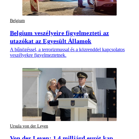
Belgium
Belgium veszélyeire figyelmezteti az
utazókat az Egyesült Államok
A bűnözéssel, a terrorizmussal és a közrenddel kapcsolatos
veszélyekre figyelmeztetnek.
Ursula von der Leyen
Von der Leyen: 1,4 milliárd eurót kap