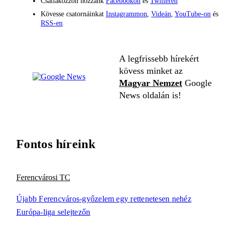
Csatlakozzon hozzánk
Facebookon
és
Twitteren
Kövesse csatornáinkat
Instagrammon
,
Videán
,
YouTube-on
és
RSS-en
A legfrissebb hírekért
kövess minket az
Magyar Nemzet
Google
News oldalán is!
Fontos híreink
Ferencvárosi TC
Újabb Ferencváros-győzelem egy rettenetesen nehéz
Európa-liga selejtezőn