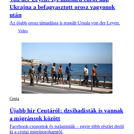
Ukrajna a befagyasztott orosz vagyonok
után
Az újabb orosz támadásra is reagált Ursula von der Leyen.
Ceuta
Újabb hír Ceutáról: dzsihadisták is vannak
a migránsok között
Facebook-csoportok és iszlamisták – egyre több részlet derül
ki a ceutai migránsrohamról.