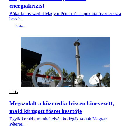
energiakrízist
Bóka János szerint Magyar Péter már napok óta össze-vissza
beszél.
hír tv
Megszólalt a közmédia frissen kinevezett,
majd kirúgott főszerkesztője
Egyik korábbi munkahelyén kollégák voltak Magyar
Péterrel.