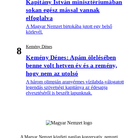
Kapitány István minisztériumában
sokan egész mással vannak
elfoglalva
A Magyar Nemzet birtokába jutott egy belső
körlevél.
Kemény Dénes
8
Kemény Dénes: Apám ölelésében
benne volt hetven év és a remény,
hogy nem az utolsó
A három olimpián aranyérmes vízilabda-válogatott
legendás szövetségi kapitánya az édesapja
elvesztéséről is beszélt lapunknak.
A Magyar Nemzet közéleti napilap konzervatív, nemzeti