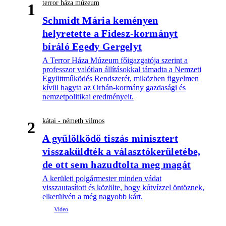
terror háza múzeum
1
Schmidt Mária keményen
helyretette a Fidesz-kormányt
bíráló Egedy Gergelyt
A Terror Háza Múzeum főigazgatója szerint a
professzor valótlan állításokkal támadta a Nemzeti
Együttműködés Rendszerét, miközben figyelmen
kívül hagyta az Orbán-kormány gazdasági és
nemzetpolitikai eredményeit.
kátai - németh vilmos
2
A gyűlölködő tiszás minisztert
visszaküldték a választókerületébe,
de ott sem hazudtolta meg magát
A kerületi polgármester minden vádat
visszautasított és közölte, hogy kútvízzel öntöznek,
elkerülvén a még nagyobb kárt.