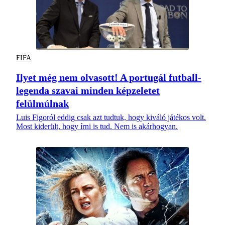
FIFA
Ilyet még nem olvasott! A portugál futball-
legenda szavai minden képzeletet
felülmúlnak
Luis Figoról eddig csak azt tudtuk, hogy kiváló játékos volt.
Most kiderült, hogy írni is tud. Nem is akárhogyan.