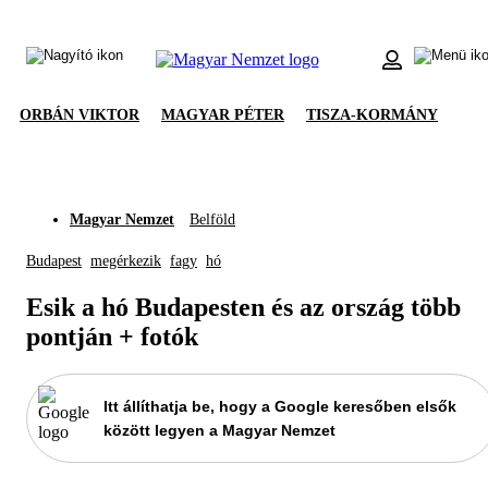
ORBÁN VIKTOR
MAGYAR PÉTER
TISZA-KORMÁNY
Magyar Nemzet
Belföld
Budapest
megérkezik
fagy
hó
Esik a hó Budapesten és az ország több
pontján + fotók
Itt állíthatja be, hogy a Google keresőben elsők
között legyen a Magyar Nemzet