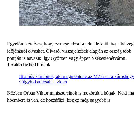
Egyelőre kérdéses, hogy ez megvalósul-e, de
ide kattintva
a hétvég
időjárásról olvashat. Olvasói visszajelzések alapján az ország több
pontján is havazik, így Győrben vagy éppen Székesfehérváron.
További Belföld híreink
Itt a hős kamionos, aki megmentette az M7-esen a kőröshegy
völgyhíd autósait + videó
Közben
Orbán Viktor
miniszterelnök is megörült a hónak. Neki má
hóembere is van, de hozzáfűzi, lesz ez még nagyobb is.