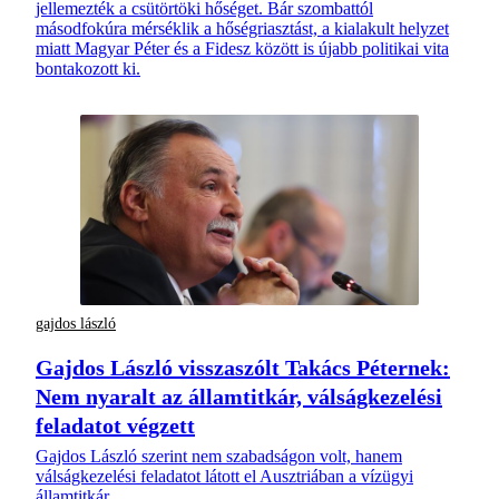
jellemezték a csütörtöki hőséget. Bár szombattól
másodfokúra mérséklik a hőségriasztást, a kialakult helyzet
miatt Magyar Péter és a Fidesz között is újabb politikai vita
bontakozott ki.
gajdos lászló
Gajdos László visszaszólt Takács Péternek:
Nem nyaralt az államtitkár, válságkezelési
feladatot végzett
Gajdos László szerint nem szabadságon volt, hanem
válságkezelési feladatot látott el Ausztriában a vízügyi
államtitkár.