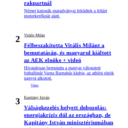
rakpartnál
Német katonák maradványai feküdtek a feltárt
motorkerékpár alatt.
Vitális Milán
2
Félbeszakította Vitális Milánt a
bemutatásán, és magyarul kiáltott
az AEK elnöke + videó
Hivatalosan bemutatta a magyar válogatott
futballistát Varga Barnabás klubja, az athéni elnök
nagyot alkotott.
Kapitány István
3
Válságkezelés helyett dobozolás:
energiakrízis dúl az országban, de
Kapitány István minisztériumában