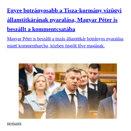
Egyre botrányosabb a Tisza-kormány vízügyi
államtitkárának nyaralása, Magyar Péter is
beszállt a kommentcsatába
Magyar Péter is beszállt a tiszás államtitkár botrányos nyaralása
miatti kommentharcba, közben öngólt lőve magának.
ügyészség