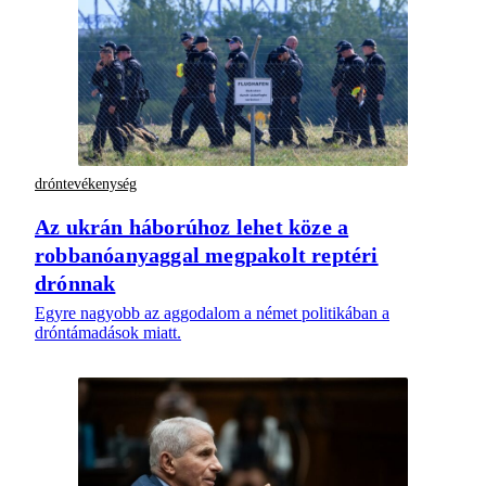
dróntevékenység
Az ukrán háborúhoz lehet köze a
robbanóanyaggal megpakolt reptéri
drónnak
Egyre nagyobb az aggodalom a német politikában a
dróntámadások miatt.