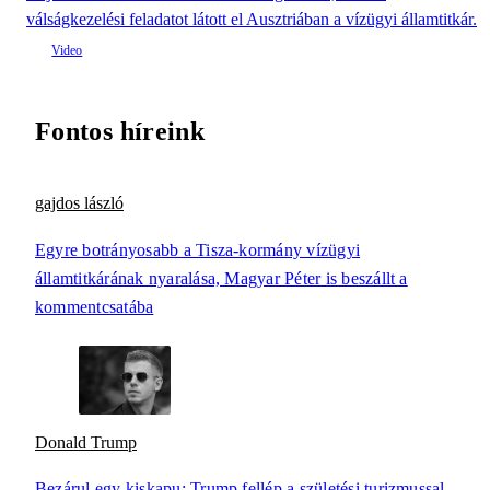
válságkezelési feladatot látott el Ausztriában a vízügyi államtitkár.
Fontos híreink
gajdos lászló
Egyre botrányosabb a Tisza-kormány vízügyi
államtitkárának nyaralása, Magyar Péter is beszállt a
kommentcsatába
Donald Trump
Bezárul egy kiskapu: Trump fellép a születési turizmussal