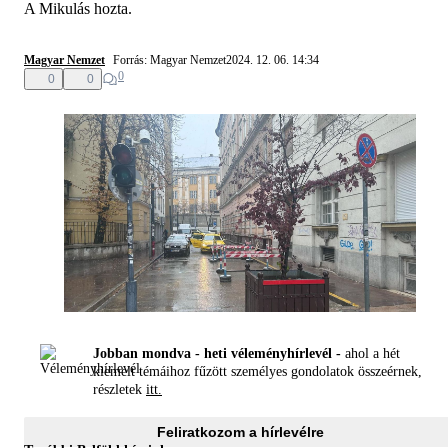
A Mikulás hozta.
Magyar Nemzet
Forrás: Magyar Nemzet
2024. 12. 06. 14:34
0
0
0
Jobban mondva - heti véleményhírlevél -
ahol a hét
kiemelt témáihoz fűzött személyes gondolatok összeérnek,
részletek
itt.
Feliratkozom a hírlevélre