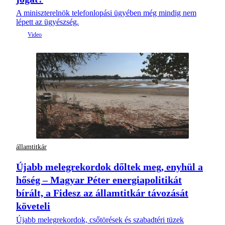
A miniszterelnök telefonlopási ügyében még mindig nem
lépett az ügyészség.
államtitkár
Újabb melegrekordok dőltek meg, enyhül a
hőség – Magyar Péter energiapolitikát
bírált, a Fidesz az államtitkár távozását
követeli
Újabb melegrekordok, csőtörések és szabadtéri tüzek