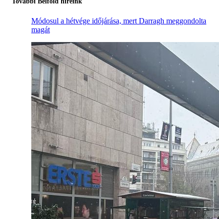
További Belföld híreink
Módosul a hétvége időjárása, mert Darragh meggondolta
magát