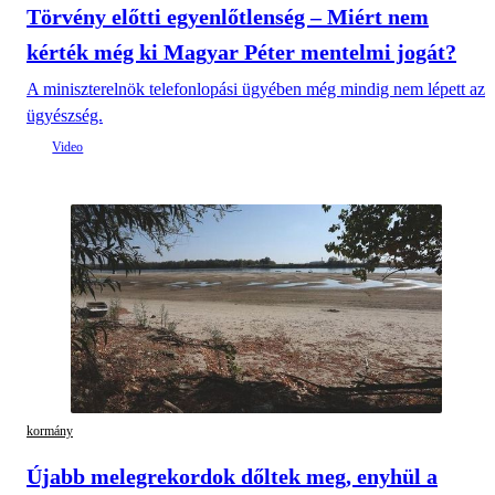
Törvény előtti egyenlőtlenség – Miért nem
kérték még ki Magyar Péter mentelmi jogát?
A miniszterelnök telefonlopási ügyében még mindig nem lépett az
ügyészség.
kormány
Újabb melegrekordok dőltek meg, enyhül a