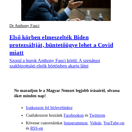
Dr Anthony Fauci
Első körben elmeszelték Biden
protezsáltját, büntetőügye lehet a Covid
miatt
Szorul a hurok Anthony Fauci körül. A szenátusi
szakbizottsági elnök börtönben akarja látni
Ne maradjon le a Magyar Nemzet legjobb írásairól, olvassa
őket minden nap!
Iratkozzon fel hírlevelünkre
Csatlakozzon hozzánk
Facebookon
és
Twitteren
Kövesse csatornáinkat
Instagrammon
,
Videán
,
YouTube-on
és
RSS-en