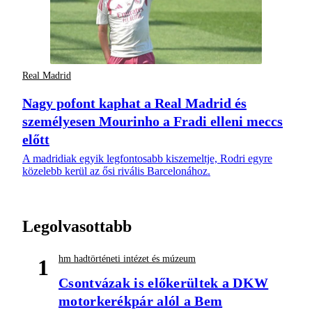
Real Madrid
Nagy pofont kaphat a Real Madrid és
személyesen Mourinho a Fradi elleni meccs
előtt
A madridiak egyik legfontosabb kiszemeltje, Rodri egyre
közelebb kerül az ősi rivális Barcelonához.
Legolvasottabb
hm hadtörténeti intézet és múzeum
1
Csontvázak is előkerültek a DKW
motorkerékpár alól a Bem