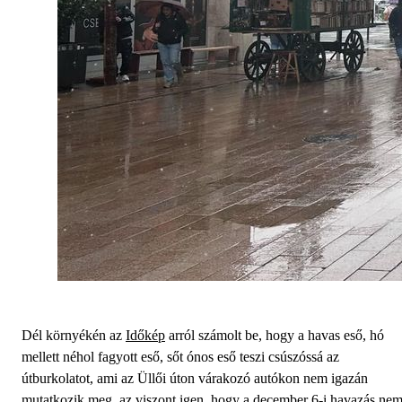
Dél környékén az
Időkép
arról számolt be, hogy a havas eső, hó
mellett néhol fagyott eső, sőt ónos eső teszi csúszóssá az
útburkolatot, ami az Üllői úton várakozó autókon nem igazán
mutatkozik meg, az viszont igen, hogy a december 6-i havazás ne