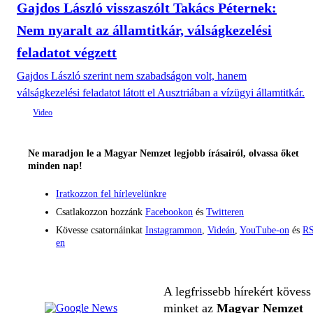
Gajdos László visszaszólt Takács Péternek:
Nem nyaralt az államtitkár, válságkezelési
feladatot végzett
Gajdos László szerint nem szabadságon volt, hanem
válságkezelési feladatot látott el Ausztriában a vízügyi államtitkár.
Ne maradjon le a Magyar Nemzet legjobb írásairól, olvassa őket
minden nap!
Iratkozzon fel hírlevelünkre
Csatlakozzon hozzánk
Facebookon
és
Twitteren
Kövesse csatornáinkat
Instagrammon
,
Videán
,
YouTube-on
és
RS
en
A legfrissebb hírekért kövess
minket az
Magyar Nemzet