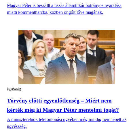
Magyar Péter is beszállt a tiszás államtitkár botrányos nyaralása
miatti kommentharcba, közben öngólt lőve magának.
ügyészség
Törvény előtti egyenlőtlenség – Miért nem
kérték még ki Magyar Péter mentelmi jogát?
A miniszterelnök telefonlopási ügyében még mindig nem lépett az
ügyészség.