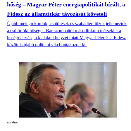
hőség – Magyar Péter energiapolitikát bírált, a
Fidesz az államtitkár távozását követeli
Újabb melegrekordok, csőtörések és szabadtéri tüzek jellemezték
a csütörtöki hőséget. Bár szombattól másodfokúra mérséklik a
hőségriasztást, a kialakult helyzet miatt Magyar Péter és a Fidesz
között is újabb politikai vita bontakozott ki.
ausztria