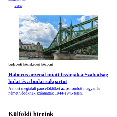
budapesti közlekedési központ
Háborús arzenál miatt lezárják a Szabadság
hidat és a budai rakpartot
A most megtalált páncélöklöket az ostromlott magyar és
német védőknek szánhatták 1944-1945 telén.
Külföldi híreink