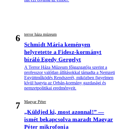
terror háza múzeum
6
Schmidt Mária keményen
helyretette a Fidesz-kormányt
bíráló Egedy Gergelyt
A Terror Háza Múzeum főigazgatója szerint a
professzor valótlan állításokkal támadta a Nemzeti
Együttműködés Rendszerét, miközben figyelmen
kívül hagyta az Orbán-kormány gazdasági és
nemzetpolitikai eredményeit.
Magyar Péter
7
„Küldjed ki, most azonnal!” —
ismét bekapcsolva maradt Magyar
Péter mikrofonja