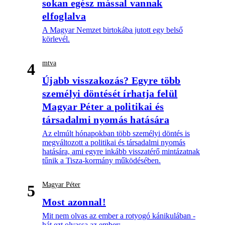
sokan egész mással vannak
elfoglalva
A Magyar Nemzet birtokába jutott egy belső
körlevél.
mtva
4
Újabb visszakozás? Egyre több
személyi döntését írhatja felül
Magyar Péter a politikai és
társadalmi nyomás hatására
Az elmúlt hónapokban több személyi döntés is
megváltozott a politikai és társadalmi nyomás
hatására, ami egyre inkább visszatérő mintázatnak
tűnik a Tisza-kormány működésében.
Magyar Péter
5
Most azonnal!
Mit nem olvas az ember a rotyogó kánikulában -
hát ezt olvassa az ember: