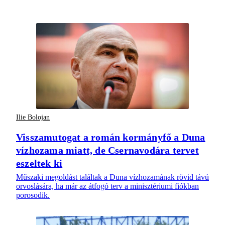
Ilie Bolojan
Visszamutogat a román kormányfő a Duna
vízhozama miatt, de Csernavodára tervet
eszeltek ki
Műszaki megoldást találtak a Duna vízhozamának rövid távú
orvoslására, ha már az átfogó terv a minisztériumi fiókban
porosodik.