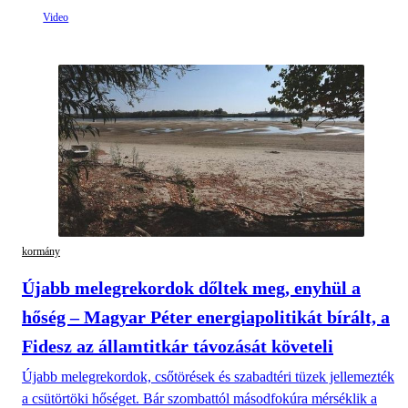
kormány
Újabb melegrekordok dőltek meg, enyhül a
hőség – Magyar Péter energiapolitikát bírált, a
Fidesz az államtitkár távozását követeli
Újabb melegrekordok, csőtörések és szabadtéri tüzek jellemezték
a csütörtöki hőséget. Bár szombattól másodfokúra mérséklik a