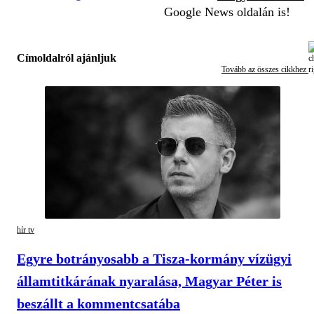
Google News oldalán is!
Címoldalról ajánljuk
Tovább az összes cikkhez
hír tv
Egyre botrányosabb a Tisza-kormány vízügyi
államtitkárának nyaralása, Magyar Péter is
beszállt a kommentcsatába