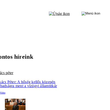
ontos híreink
ács péter
kács Péter: A hőség kellős közepén
badságra ment a vízügyi államtitkár