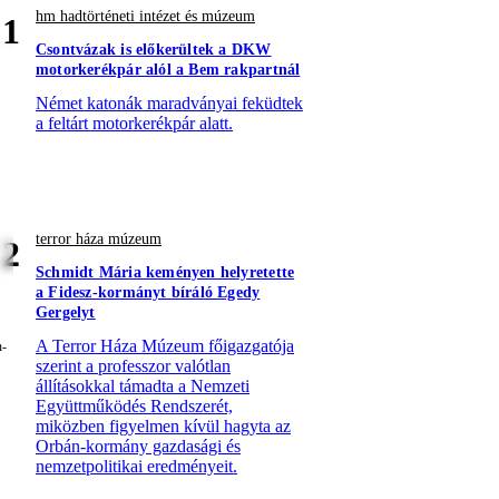
hm hadtörténeti intézet és múzeum
1
Csontvázak is előkerültek a DKW
motorkerékpár alól a Bem rakpartnál
Német katonák maradványai feküdtek
a feltárt motorkerékpár alatt.
terror háza múzeum
2
Schmidt Mária keményen helyretette
a Fidesz-kormányt bíráló Egedy
Gergelyt
A Terror Háza Múzeum főigazgatója
szerint a professzor valótlan
állításokkal támadta a Nemzeti
Együttműködés Rendszerét,
miközben figyelmen kívül hagyta az
Orbán-kormány gazdasági és
nemzetpolitikai eredményeit.