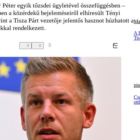
r Péter egyik tőzsdei ügyletével összefüggésben –
n a közérdekű bejelentéseiről elhíresült Tényi
int a Tisza Párt vezetője jelentős hasznot húzhatott a
Ma
kkal rendelkezett.
A 
Ti
0
0
0
pin
Cs
ott