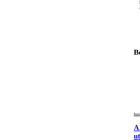
B
haz
A
u