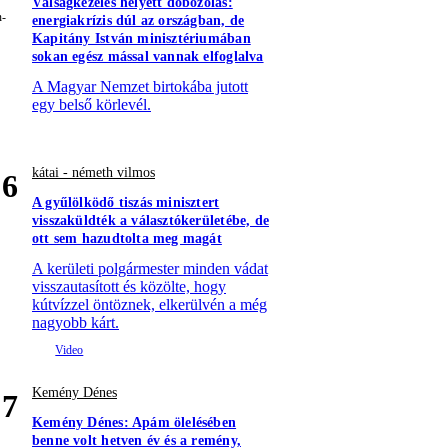
Válságkezelés helyett dobozolás:
energiakrízis dúl az országban, de
Kapitány István minisztériumában
sokan egész mással vannak elfoglalva
A Magyar Nemzet birtokába jutott
egy belső körlevél.
kátai - németh vilmos
6
A gyűlölködő tiszás minisztert
visszaküldték a választókerületébe, de
ott sem hazudtolta meg magát
A kerületi polgármester minden vádat
visszautasított és közölte, hogy
kútvízzel öntöznek, elkerülvén a még
nagyobb kárt.
Kemény Dénes
7
Kemény Dénes: Apám ölelésében
benne volt hetven év és a remény,