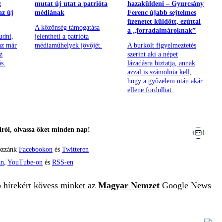
z
mutat új utat a patrióta
hazaküldeni – Gyurcsány
az új
médiának
Ferenc újabb sejtelmes
üzenetet küldött, ezúttal
A közönség támogatása
a „forradalmároknak”
udni,
jelentheti a patrióta
 az már
médiaműhelyek jövőjét.
A burkolt figyelmeztetés
z
szerint aki a népet
s.
lázadásra biztatja, annak
azzal is számolnia kell,
hogy a győzelem után akár
ellene fordulhat.
ról, olvassa őket minden nap!
ozzánk
Facebookon
és
Twitteren
án
,
YouTube-on
és
RSS-en
b hírekért kövess minket az
Magyar Nemzet
Google News