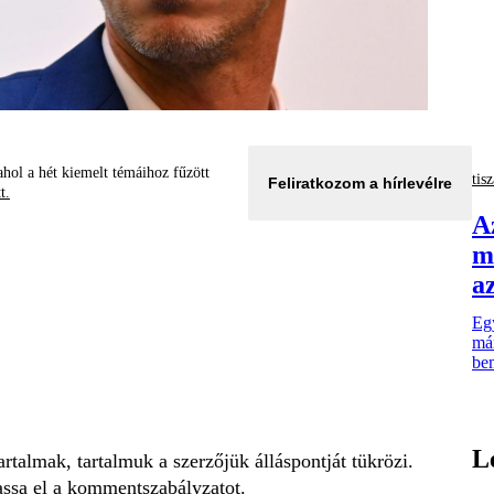
hol a hét kiemelt témáihoz fűzött
tisz
Feliratkozom a hírlevélre
tt.
A
m
a
Egy
már
be
L
talmak, tartalmuk a szerzőjük álláspontját tükrözi.
assa el a
kommentszabályzatot
.