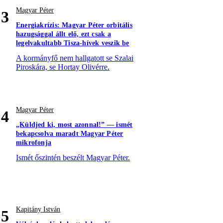
Magyar Péter
3
Energiakrízis: Magyar Péter orbitális
hazugsággal állt elő, ezt csak a
legelvakultabb Tisza-hívek veszik be
A kormányfő nem hallgatott se Szalai
Piroskára, se Hortay Olivérre.
Magyar Péter
4
„Küldjed ki, most azonnal!” — ismét
bekapcsolva maradt Magyar Péter
mikrofonja
Ismét őszintén beszélt Magyar Péter.
Kapitány István
5