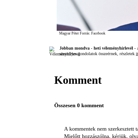
Magyar Péter
Forrás: Facebook
Jobban mondva - heti véleményhírlevél -
a
személyes gondolatok összeérnek, részletek
i
Komment
Összesen 0 komment
A kommentek nem szerkesztett tar
Mielőtt hozzászólna, kérjük, olv