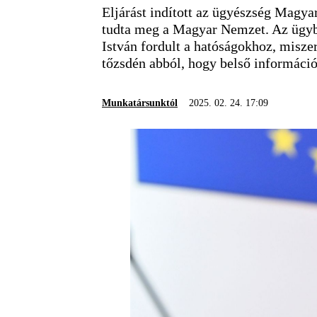
Eljárást indított az ügyészség Magya
tudta meg a Magyar Nemzet. Az ügybe
István fordult a hatóságokhoz, miszer
tőzsdén abból, hogy belső információ
Munkatársunktól
2025. 02. 24. 17:09