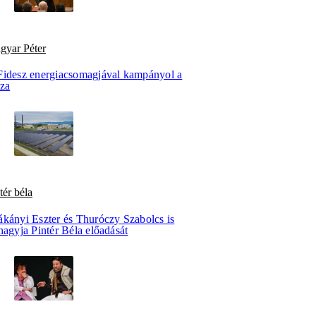
gyar Péter
Fidesz energiacsomagjával kampányol a
sza
tér béla
ákányi Eszter és Thuróczy Szabolcs is
hagyja Pintér Béla előadását