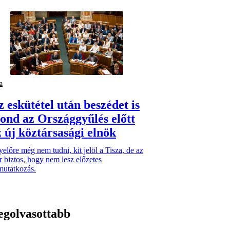
a
z eskütétel után beszédet is
ond az Országgyűlés előtt
z új köztársasági elnök
előre még nem tudni, kit jelöl a Tisza, de az
 biztos, hogy nem lesz előzetes
mutatkozás.
egolvasottabb