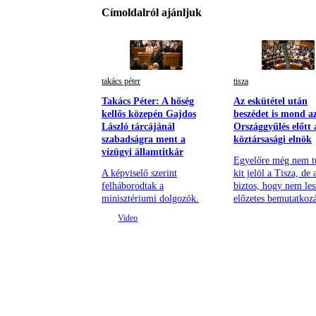
Címoldalról ajánljuk
takács péter
tisza
Takács Péter: A hőség
Az eskütétel után
kellős közepén Gajdos
beszédet is mond a
László tárcájánál
Országgyűlés előtt 
szabadságra ment a
köztársasági elnök
vízügyi államtitkár
Egyelőre még nem t
A képviselő szerint
kit jelöl a Tisza, de
felháborodtak a
biztos, hogy nem les
minisztériumi dolgozók.
előzetes bemutatkozá