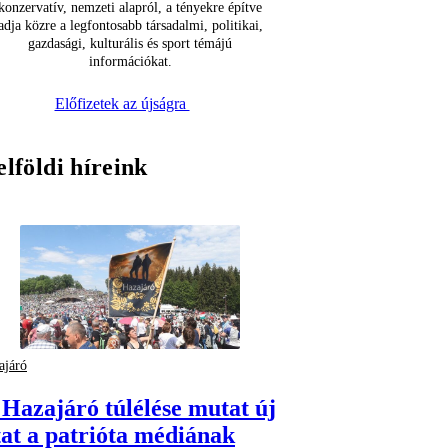
konzervatív, nemzeti alapról, a tényekre építve
adja közre a legfontosabb társadalmi, politikai,
gazdasági, kulturális és sport témájú
információkat.
Előfizetek az újságra
elföldi híreink
ajáró
 Hazajáró túlélése mutat új
tat a patrióta médiának