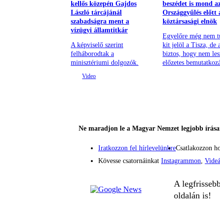
kellős közepén Gajdos
beszédet is mond a
László tárcájánál
Országgyűlés előtt 
szabadságra ment a
köztársasági elnök
vízügyi államtitkár
Egyelőre még nem t
A képviselő szerint
kit jelöl a Tisza, de
felháborodtak a
biztos, hogy nem les
minisztériumi dolgozók.
előzetes bemutatkozá
Ne maradjon le a Magyar Nemzet legjobb írásai
Iratkozzon fel hírlevelünkre
Csatlakozzon h
Kövesse csatornáinkat
Instagrammon
,
Vide
A legfrisseb
oldalán is!