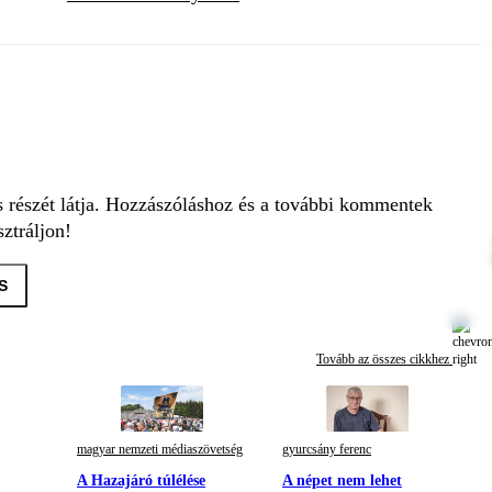
s részét látja. Hozzászóláshoz és a további kommentek
ztráljon!
S
Tovább az összes cikkhez
magyar nemzeti médiaszövetség
gyurcsány ferenc
A Hazajáró túlélése
A népet nem lehet