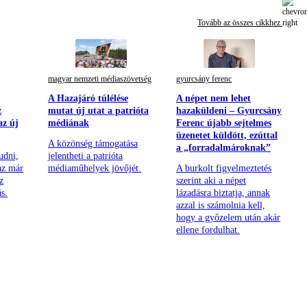
Tovább az összes cikkhez
magyar nemzeti médiaszövetség
gyurcsány ferenc
A Hazajáró túlélése
A népet nem lehet
z
mutat új utat a patrióta
hazaküldeni – Gyurcsány
az új
médiának
Ferenc újabb sejtelmes
üzenetet küldött, ezúttal
A közönség támogatása
a „forradalmároknak”
udni,
jelentheti a patrióta
 az már
médiaműhelyek jövőjét.
A burkolt figyelmeztetés
z
szerint aki a népet
s.
lázadásra biztatja, annak
azzal is számolnia kell,
hogy a győzelem után akár
ellene fordulhat.