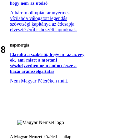
hogy nem az utolsó
A három olimpián aranyérmes
vízilabda-válogatott legendás
szövetségi kapitánya az édesapja
elvesztéséről is beszélt lapunknak.
napenergia
8
Elárulta a szakértő, hogy mi az az egy
ok, ami miatt a mostani
vészhelyzetben nem omlott össze a
hazai áramszolgáltatás
Nem Magyar Péteréken múlt.
A Magyar Nemzet közéleti napilap