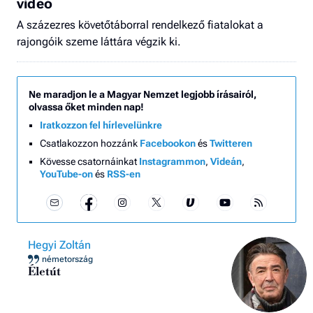
videó
A százezres követőtáborral rendelkező fiatalokat a
rajongóik szeme láttára végzik ki.
Ne maradjon le a Magyar Nemzet legjobb írásairól,
olvassa őket minden nap!
Iratkozzon fel hírlevelünkre
Csatlakozzon hozzánk
Facebookon
és
Twitteren
Kövesse csatornáinkat
Instagrammon
,
Videán
,
YouTube-on
és
RSS-en
Hegyi Zoltán
németország
Életút