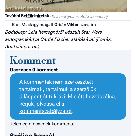
További Belföld híreink
Aláírt fotó Alain Delonról (Forrás: Antikvárium.hu)
Elon Musk így reagált Orbán Viktor szavaira
Borítókép: Leia hercegnőről készült Star Wars
autogramkártya Carrie Fischer aláírásával (Forrás:
Antikvárium.hu)
Komment
Összesen 0 komment
A kommentek nem szerkesztett
tartalmak, tartalmuk a szerzőjük
álláspontját tükrözi. Mielőtt hozzászólna,
kérjük, olvassa el a
kommentszabályzatot
.
Jelenleg nincsenek kommentek.
Szóljon hozzá!