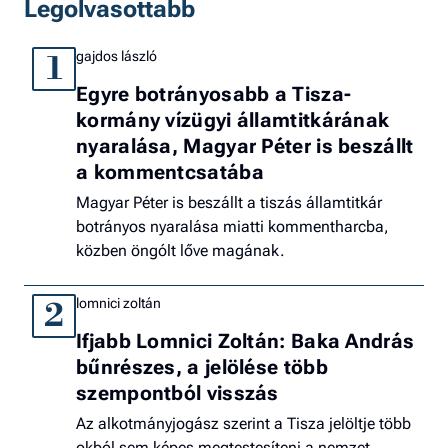
Legolvasottabb
gajdos lászló
1
Egyre botrányosabb a Tisza-
kormány vízügyi államtitkárának
nyaralása, Magyar Péter is beszállt
a kommentcsatába
Magyar Péter is beszállt a tiszás államtitkár
botrányos nyaralása miatti kommentharcba,
közben öngólt lőve magának.
lomnici zoltán
2
Ifjabb Lomnici Zoltán: Baka András
bűnrészes, a jelölése több
szempontból visszás
Az alkotmányjogász szerint a Tisza jelöltje több
okból sem képes megtestesíteni a nemzet