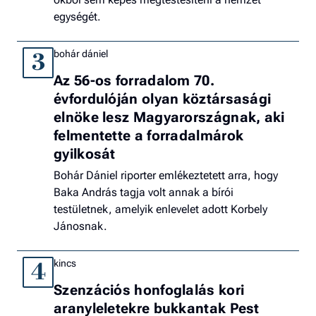
egységét.
bohár dániel
3
Az 56-os forradalom 70.
évfordulóján olyan köztársasági
elnöke lesz Magyarországnak, aki
felmentette a forradalmárok
gyilkosát
Bohár Dániel riporter emlékeztetett arra, hogy
Baka András tagja volt annak a bírói
testületnek, amelyik enlevelet adott Korbely
Jánosnak.
kincs
4
Szenzációs honfoglalás kori
aranyleletekre bukkantak Pest