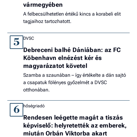
vármegyében
A felbecsülhetetlen értékű kincs a korabeli elit
tagjaihoz tartozhatott.
DVSC
5
Debreceni balhé Dániában: az FC
Köbenhavn elnézést kér és
magyarázatot követel
Szamba a szaunában – így értékelte a dán sajtó
a csapatuk fölényes győzelmét a DVSC
otthonában.
hőségriadó
6
Rendesen leégette magát a tiszás
képviselő: helyretették az emberek,
miután Orbán Viktorba akart