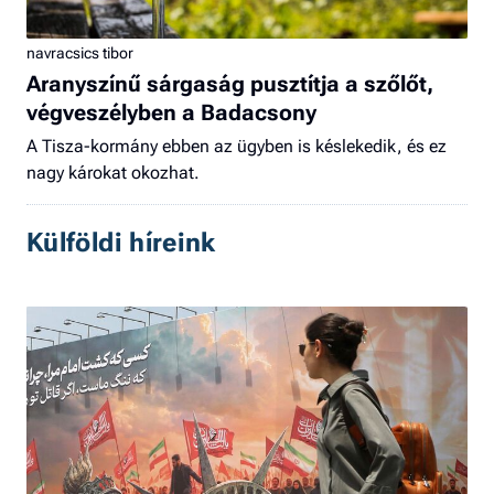
navracsics tibor
Aranyszínű sárgaság pusztítja a szőlőt,
végveszélyben a Badacsony
A Tisza-kormány ebben az ügyben is késlekedik, és ez
nagy károkat okozhat.
Külföldi híreink