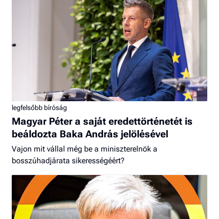
legfelsőbb bíróság
Magyar Péter a saját eredettörténetét is
beáldozta Baka András jelölésével
Vajon mit vállal még be a miniszterelnök a
bosszúhadjárata sikerességéért?