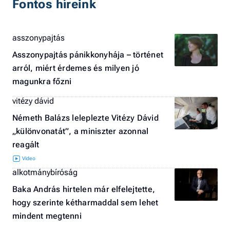
Fontos híreink
asszonypajtás
Asszonypajtás pánikkonyhája – történet
arról, miért érdemes és milyen jó
magunkra főzni
vitézy dávid
Németh Balázs leleplezte Vitézy Dávid
„különvonatát”, a miniszter azonnal
reagált
alkotmánybíróság
Baka András hirtelen már elfelejtette,
hogy szerinte kétharmaddal sem lehet
mindent megtenni