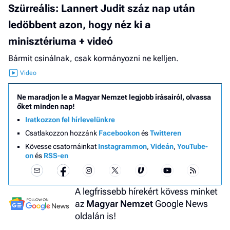
Szürreális: Lannert Judit száz nap után
ledöbbent azon, hogy néz ki a
minisztériuma + videó
Bármit csinálnak, csak kormányozni ne kelljen.
Ne maradjon le a Magyar Nemzet legjobb írásairól, olvassa
őket minden nap!
Iratkozzon fel hírlevelünkre
Csatlakozzon hozzánk
Facebookon
és
Twitteren
Kövesse csatornáinkat
Instagrammon
,
Videán
,
YouTube-
on
és
RSS-en
A legfrissebb hírekért kövess minket
az
Magyar Nemzet
Google News
oldalán is!