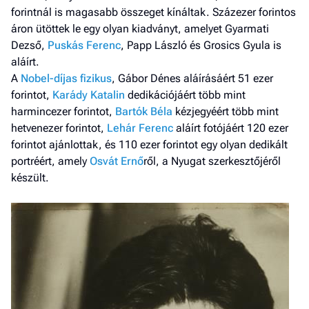
forintnál is magasabb összeget kínáltak. Százezer forintos
áron ütöttek le egy olyan kiadványt, amelyet Gyarmati
Dezső,
Puskás Ferenc
, Papp László és Grosics Gyula is
aláírt.
A
Nobel-díjas fizikus
, Gábor Dénes aláírásáért 51 ezer
forintot,
Karády Katalin
dedikációjáért több mint
harmincezer forintot,
Bartók Béla
kézjegyéért több mint
hetvenezer forintot,
Lehár Ferenc
aláírt fotójáért 120 ezer
forintot ajánlottak, és 110 ezer forintot egy olyan dedikált
portréért, amely
Osvát Ernő
ről, a Nyugat szerkesztőjéről
készült.