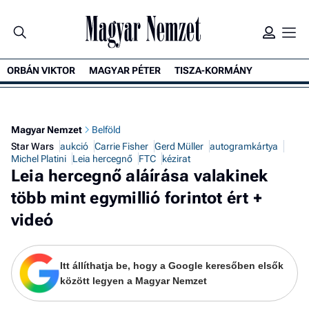
ORBÁN VIKTOR
MAGYAR PÉTER
TISZA-KORMÁNY
K
Magyar Nemzet
Belföld
Star Wars
aukció
Carrie Fisher
Gerd Müller
autogramkártya
Michel Platini
Leia hercegnő
FTC
kézirat
Leia hercegnő aláírása valakinek
több mint egymillió forintot ért +
videó
Itt állíthatja be, hogy a Google keresőben elsők
között legyen a Magyar Nemzet