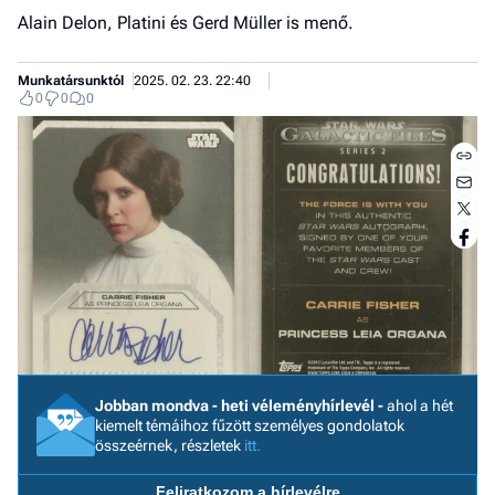
Alain Delon, Platini és Gerd Müller is menő.
Munkatársunktól
2025. 02. 23. 22:40
0
0
0
Jobb
Jobban mondva - heti véleményhírlevél -
ahol a hét
kiemelt témáihoz fűzött személyes gondolatok
- het
összeérnek, részletek
itt.
véle
Feliratkozom a hírlevélre
Fe