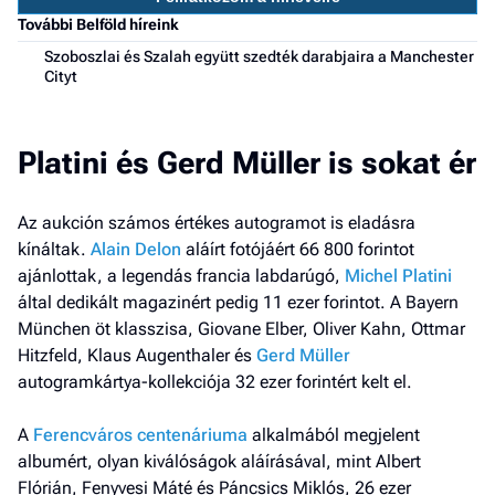
a h
További Belföld híreink
Szoboszlai és Szalah együtt szedték darabjaira a Manchester
E
Cityt
a
ú
Platini és Gerd Müller is sokat ér
Az aukción számos értékes autogramot is eladásra
kínáltak.
Alain Delon
aláírt fotójáért 66 800 forintot
ajánlottak, a legendás francia labdarúgó,
Michel Platini
által dedikált magazinért pedig 11 ezer forintot. A Bayern
München öt klasszisa, Giovane Elber, Oliver Kahn, Ottmar
Hitzfeld, Klaus Augenthaler és
Gerd Müller
autogramkártya-kollekciója 32 ezer forintért kelt el.
A
Ferencváros centenáriuma
alkalmából megjelent
albumért, olyan kiválóságok aláírásával, mint Albert
Flórián, Fenyvesi Máté és Páncsics Miklós, 26 ezer