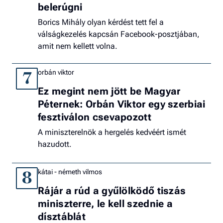
belerúgni
Borics Mihály olyan kérdést tett fel a
válságkezelés kapcsán Facebook-posztjában,
amit nem kellett volna.
orbán viktor
7
Ez megint nem jött be Magyar
Péternek: Orbán Viktor egy szerbiai
fesztiválon csevapozott
A miniszterelnök a hergelés kedvéért ismét
hazudott.
kátai - németh vilmos
8
Rájár a rúd a gyűlölködő tiszás
miniszterre, le kell szednie a
dísztáblát