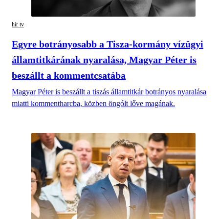
hír tv
Egyre botrányosabb a Tisza-kormány vízügyi
államtitkárának nyaralása, Magyar Péter is
beszállt a kommentcsatába
Magyar Péter is beszállt a tiszás államtitkár botrányos nyaralása
miatti kommentharcba, közben öngólt lőve magának.