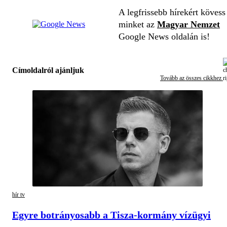
A legfrissebb hírekért kövess
minket az
Magyar Nemzet
Google News oldalán is!
Címoldalról ajánljuk
Tovább az összes cikkhez
hír tv
Egyre botrányosabb a Tisza-kormány vízügyi