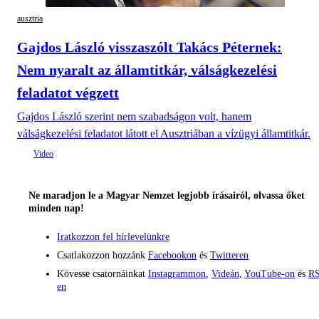
ausztria
Gajdos László visszaszólt Takács Péternek:
Nem nyaralt az államtitkár, válságkezelési
feladatot végzett
Gajdos László szerint nem szabadságon volt, hanem
válságkezelési feladatot látott el Ausztriában a vízügyi államtitkár.
Ne maradjon le a Magyar Nemzet legjobb írásairól, olvassa őket
minden nap!
Iratkozzon fel hírlevelünkre
Csatlakozzon hozzánk
Facebookon
és
Twitteren
Kövesse csatornáinkat
Instagrammon
,
Videán
,
YouTube-on
és
RS
en