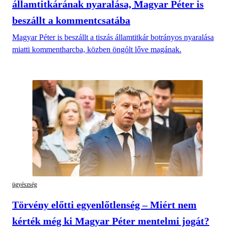
államtitkárának nyaralása, Magyar Péter is
beszállt a kommentcsatába
Magyar Péter is beszállt a tiszás államtitkár botrányos nyaralása
miatti kommentharcba, közben öngólt lőve magának.
ügyészség
Törvény előtti egyenlőtlenség – Miért nem
kérték még ki Magyar Péter mentelmi jogát?