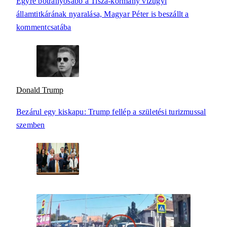
Egyre botrányosabb a Tisza-kormány vízügyi
államtitkárának nyaralása, Magyar Péter is beszállt a
kommentcsatába
Donald Trump
Bezárul egy kiskapu: Trump fellép a születési turizmussal
szemben