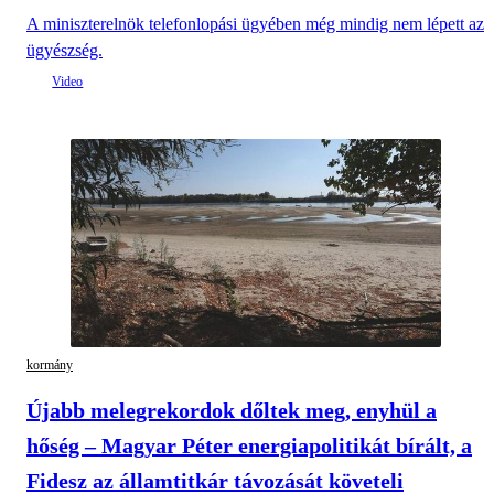
A miniszterelnök telefonlopási ügyében még mindig nem lépett az
ügyészség.
kormány
Újabb melegrekordok dőltek meg, enyhül a
hőség – Magyar Péter energiapolitikát bírált, a
Fidesz az államtitkár távozását követeli