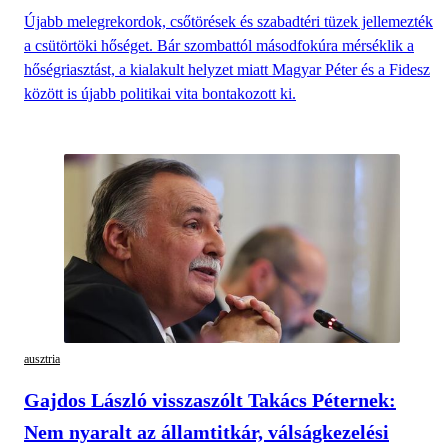
Újabb melegrekordok, csőtörések és szabadtéri tüzek jellemezték
a csütörtöki hőséget. Bár szombattól másodfokúra mérséklik a
hőségriasztást, a kialakult helyzet miatt Magyar Péter és a Fidesz
között is újabb politikai vita bontakozott ki.
ausztria
Gajdos László visszaszólt Takács Péternek:
Nem nyaralt az államtitkár, válságkezelési