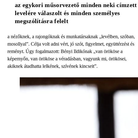
az egykori műsorvezető minden neki címzett 
levelére válaszolt és minden személyes 
megszólításra felelt
a nézőknek, a rajongóknak és munkatársaknak „levélben, szóban,
mosollyal”. Célja volt adni vért, jó szót, figyelmet, együttérzést és
reményt. Úgy fogalmazott: Bényi Ildikónak „van örököse a
képernyőn, van örököse a véradásban, vagyunk mi, örökösei,
akiknek átadhatta lelkének, szívének kincseit”.