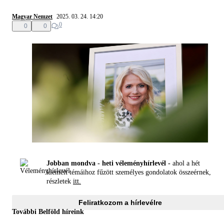
Magyar Nemzet
2025. 03. 24. 14:20
0
0
0
Jobban mondva - heti véleményhírlevél -
ahol a hét
kiemelt témáihoz fűzött személyes gondolatok összeérnek,
részletek
itt.
Feliratkozom a hírlevélre
További Belföld híreink