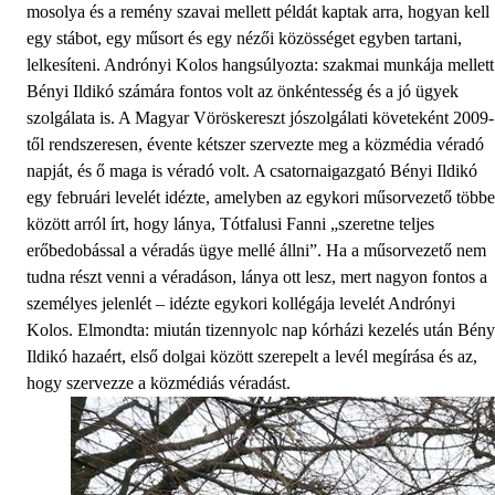
mosolya és a remény szavai mellett példát kaptak arra, hogyan kell
egy stábot, egy műsort és egy nézői közösséget egyben tartani,
lelkesíteni. Andrónyi Kolos hangsúlyozta: szakmai munkája mellett
Bényi Ildikó számára fontos volt az önkéntesség és a jó ügyek
szolgálata is. A Magyar Vöröskereszt jószolgálati követeként 2009-
től rendszeresen, évente kétszer szervezte meg a közmédia véradó
napját, és ő maga is véradó volt. A csatornaigazgató Bényi Ildikó
egy februári levelét idézte, amelyben az egykori műsorvezető több
között arról írt, hogy lánya, Tótfalusi Fanni „szeretne teljes
erőbedobással a véradás ügye mellé állni”. Ha a műsorvezető nem
tudna részt venni a véradáson, lánya ott lesz, mert nagyon fontos a
személyes jelenlét – idézte egykori kollégája levelét Andrónyi
Kolos. Elmondta: miután tizennyolc nap kórházi kezelés után Bény
Ildikó hazaért, első dolgai között szerepelt a levél megírása és az,
hogy szervezze a közmédiás véradást.