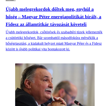
Újabb melegrekordok dőltek meg, enyhül a
hőség – Magyar Péter energiapolitikát bírált, a
Fidesz az államtitkár távozását követeli
Újabb melegrekordok, csőtörések és szabadtéri tüzek jellemezték
a csütörtöki hőséget. Bár szombattól másodfokúra mérséklik a
hőségriasztást, a kialakult helyzet miatt Magyar Péter és a Fidesz
között is újabb politikai vita bontakozott ki.