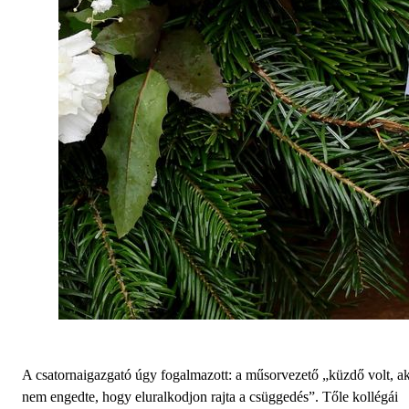
A csatornaigazgató úgy fogalmazott: a műsorvezető „küzdő volt, ak
nem engedte, hogy eluralkodjon rajta a csüggedés”. Tőle kollégái