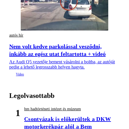
autós hír
Nem volt kedve parkolással vesződni,
inkább az egész utat feltartotta + videó
Az Audi Q5 vezetője bement vásárolni a boltba, az autóját
pedig a lehető legrosszabb helyen hagyta.
Legolvasottabb
hm hadtörténeti intézet és múzeum
1
Csontvázak is előkerültek a DKW
motorkerékpár alól a Bem