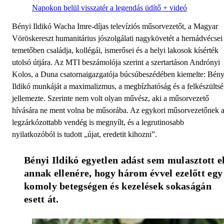
Napokon belül visszatér a legendás üdítő + videó
Bényi Ildikó Wacha Imre-díjas televíziós műsorvezetőt, a Magyar
Vöröskereszt humanitárius jószolgálati nagykövetét a hernádvécsei
temetőben családja, kollégái, ismerősei és a helyi lakosok kísérték
utolsó útjára. Az MTI beszámolója szerint a szertartáson Andrónyi
Kolos, a Duna csatornaigazgatója búcsúbeszédében kiemelte: Bény
Ildikó munkáját a maximalizmus, a megbízhatóság és a felkészülts
jellemezte. Szerinte nem volt olyan művész, aki a műsorvezető
hívására ne ment volna be műsorába. Az egykori műsorvezetőnek 
legzárkózottabb vendég is megnyílt, és a legrutinosabb
nyilatkozóból is tudott „újat, eredetit kihozni”.
Bényi Ildikó egyetlen adást sem mulasztott el,
annak ellenére, hogy három évvel ezelőtt egy 
komoly betegségen és kezelések sokaságán 
esett át.