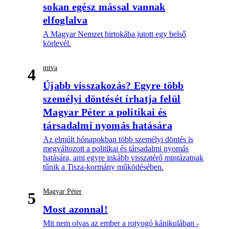
sokan egész mással vannak
elfoglalva
A Magyar Nemzet birtokába jutott egy belső
körlevél.
mtva
4
Újabb visszakozás? Egyre több
személyi döntését írhatja felül
Magyar Péter a politikai és
társadalmi nyomás hatására
Az elmúlt hónapokban több személyi döntés is
megváltozott a politikai és társadalmi nyomás
hatására, ami egyre inkább visszatérő mintázatnak
tűnik a Tisza-kormány működésében.
Magyar Péter
5
Most azonnal!
Mit nem olvas az ember a rotyogó kánikulában -