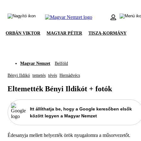
ORBÁN VIKTOR
MAGYAR PÉTER
TISZA-KORMÁNY
Magyar Nemzet
Belföld
Bényi Ildikó
temetés
tévés
Hernádvécs
Eltemették Bényi Ildikót + fotók
Itt állíthatja be, hogy a Google keresőben elsők
között legyen a Magyar Nemzet
Édesanyja mellett helyezték örök nyugalomra a műsorvezetőt.