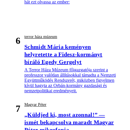
hát ezt olvassa az ember:
terror háza múzeum
6
Schmidt Mária keményen
helyretette a Fidesz-kormányt
bíráló Egedy Gergelyt
A Terror Háza Múzeum főigazgatója szerint a
professzor valótlan állításokkal támadta a Nemzeti
Együttműködés Rendszerét, miközben figyelmen
kívül hagyta az Orbán-kormány gazdasági és
nemzetpolitikai eredményeit.
Magyar Péter
7
„Küldjed ki, most azonnal!” —
ismét bekapcsolva maradt Magyar
Péter mikrofonja