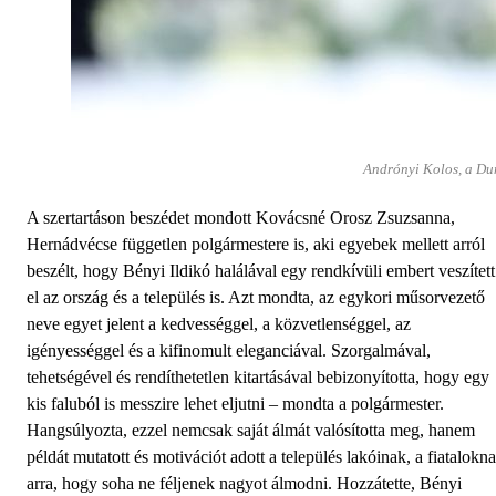
Andrónyi Kolos, a Du
A szertartáson beszédet mondott Kovácsné Orosz Zsuzsanna,
Hernádvécse független polgármestere is, aki egyebek mellett arról
beszélt, hogy Bényi Ildikó halálával egy rendkívüli embert veszített
el az ország és a település is. Azt mondta, az egykori műsorvezető
neve egyet jelent a kedvességgel, a közvetlenséggel, az
igényességgel és a kifinomult eleganciával. Szorgalmával,
tehetségével és rendíthetetlen kitartásával bebizonyította, hogy egy
kis faluból is messzire lehet eljutni – mondta a polgármester.
Hangsúlyozta, ezzel nemcsak saját álmát valósította meg, hanem
példát mutatott és motivációt adott a település lakóinak, a fiatalokn
arra, hogy soha ne féljenek nagyot álmodni. Hozzátette, Bényi