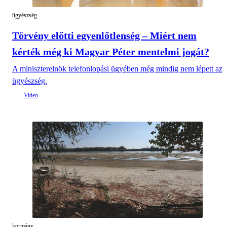
ügyészség
Törvény előtti egyenlőtlenség – Miért nem
kérték még ki Magyar Péter mentelmi jogát?
A miniszterelnök telefonlopási ügyében még mindig nem lépett az
ügyészség.
kormány