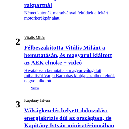
rakpartnál
Német katonák maradványai feküdtek a feltárt
motorkerékpár alatt.
Vitális Milán
2
Félbeszakította Vitális Milánt a
bemutatásán, és magyarul kiáltott
az AEK elnöke + videó
Hivatalosan bemutatta a magyar válogatott
futballistát Varga Barnabás klubja, az athéni elnök
nagyot alkotott.
Kapitány István
3
Válságkezelés helyett dobozolás:
energiakrízis dúl az országban, de
Kapitány István minisztériumában