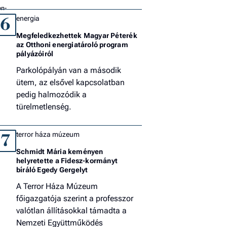
energia
6
Megfeledkezhettek Magyar Péterék
az Otthoni energiatároló program
pályázóiról
Parkolópályán van a második
ütem, az elsővel kapcsolatban
pedig halmozódik a
türelmetlenség.
terror háza múzeum
7
Schmidt Mária keményen
helyretette a Fidesz-kormányt
bíráló Egedy Gergelyt
A Terror Háza Múzeum
főigazgatója szerint a professzor
valótlan állításokkal támadta a
Nemzeti Együttműködés