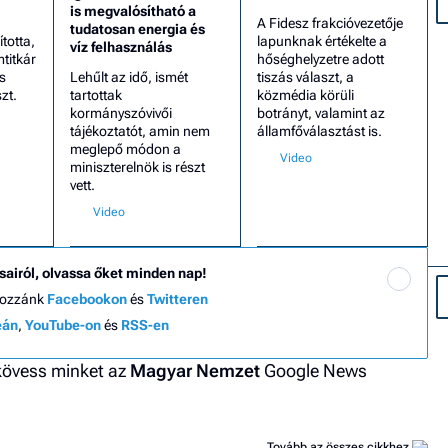
is megvalósítható a
A Fidesz frakcióvezetője
tudatosan energia és
totta,
lapunknak értékelte a
víz felhasználás
mtitkár
hőséghelyzetre adott
s
Lehűlt az idő, ismét
tiszás választ, a
zt.
tartottak
közmédia körüli
kormányszóvivői
botrányt, valamint az
tájékoztatót, amin nem
államfőválasztást is.
meglepő módon a
miniszterelnök is részt
vett.
sairól, olvassa őket minden nap!
hozzánk
Facebookon
és
Twitteren
eán
,
YouTube-on
és
RSS-en
 kövess minket az
Magyar Nemzet
Google News
Tovább az összes cikkhez