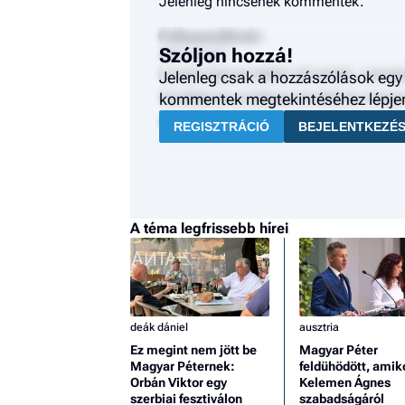
Jelenleg nincsenek kommentek.
Felhasználónév
Szóljon hozzá!
2024. január 1.
Lorem ipsum dolor sit amet, consec
Jelenleg csak a hozzászólások egy 
incididunt ut labore et dolore mag
kommentek megtekintéséhez lépjen 
exercitation ullamco laboris nisi 
REGISZTRÁCIÓ
BEJELENTKEZÉ
A téma legfrissebb hírei
deák dániel
ausztria
Ez megint nem jött be
Magyar Péter
Magyar Péternek:
feldühödött, amik
Orbán Viktor egy
Kelemen Ágnes
szerbiai fesztiválon
szabadságáról