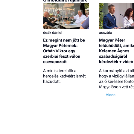
deák dániel
ausztria
Ez megint nem jött be
Magyar Péter
Magyar Péternek:
feldühödött, amik
Orbán Viktor egy
Kelemen Ágnes
szerbiai fesztiválon
szabadságáról
csevapozott
kérdezték + videó
A miniszterelnök a
A kormányfő azt állí
hergelés kedvéért ismét
hogy a vízügyi álla
hazudott.
az ő kérésére fonto
tárgyaláson vett rés