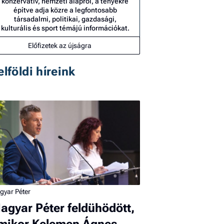
konzervatív, nemzeti alapról, a tényekre
építve adja közre a legfontosabb
társadalmi, politikai, gazdasági,
kulturális és sport témájú információkat.
Előfizetek az újságra
elföldi híreink
gyar Péter
agyar Péter feldühödött,
mikor Kelemen Ágnes