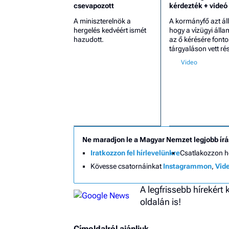
csevapozott
kérdezték + videó
A miniszterelnök a
A kormányfő azt állí
hergelés kedvéért ismét
hogy a vízügyi álla
hazudott.
az ő kérésére fonto
tárgyaláson vett rés
Ne maradjon le a Magyar Nemzet legjobb írá
Iratkozzon fel hírlevelünkre
Csatlakozzon 
Kövesse csatornáinkat
Instagrammon
,
Vid
A legfrissebb hírekért
oldalán is!
Címoldalról ajánljuk