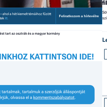
f
Sö
 -
ahol a hét kiemelt témáihoz fűzött
Feliratkozom a hírlevélre
sz
etek
itt.
st tart az osztrák és a magyar kormány
L
INKHOZ KATTINTSON IDE!
tartalmak, tartalmuk a szerzőjük álláspontját
érjük, olvassa el a
kommentszabályzatot
.