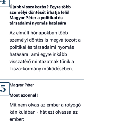
4
Újabb visszakozás? Egyre több
személyi döntését írhatja felül
Magyar Péter a politikai és
társadalmi nyomás hatására
Az elmúlt hónapokban több
személyi döntés is megváltozott a
politikai és társadalmi nyomás
hatására, ami egyre inkább
visszatérő mintázatnak tűnik a
Tisza-kormány működésében.
Magyar Péter
5
Most azonnal!
Mit nem olvas az ember a rotyogó
kánikulában - hát ezt olvassa az
ember: