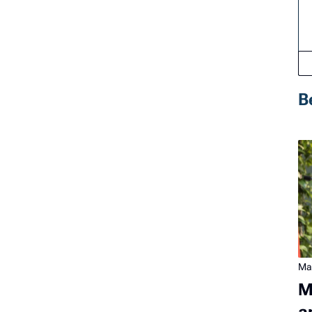
B
Ma
M
a