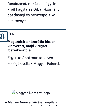
Rendszerét, miközben figyelmen
kívül hagyta az Orbán-kormány
gazdasági és nemzetpolitikai
eredményeit.
hír tv
8
Megszólalt a közmédia frissen
kinevezett, majd kirúgott
főszerkesztője
Egyik korábbi munkahelyén
kollégák voltak Magyar Péterrel.
A Magyar Nemzet közéleti napilap