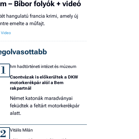
ilm – Bíbor folyók + videó
El
tét hangulatú francia krimi, amely új
az
intre emelte a műfajt.
új
egolvasottabb
hm hadtörténeti intézet és múzeum
1
Csontvázak is előkerültek a DKW
motorkerékpár alól a Bem
rakpartnál
Német katonák maradványai
feküdtek a feltárt motorkerékpár
alatt.
Vitális Milán
2