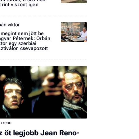
erint viszont igen
bán viktor
 megint nem jött be
gyar Péternek: Orbán
ktor egy szerbiai
sztiválon csevapozott
I
E
G
P
Jobba
- heti
vélem
n reno
z öt legjobb Jean Reno-
Fel
a hí