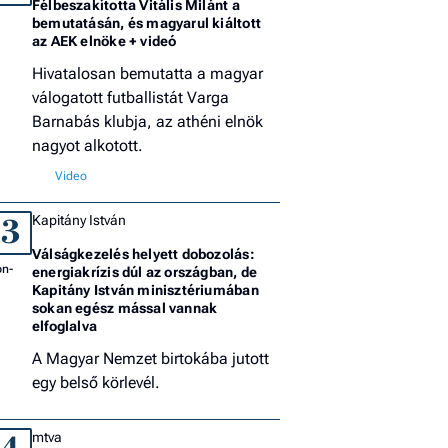
Félbeszakította Vitális Milánt a
bemutatásán, és magyarul kiáltott
az AEK elnöke + videó
Hivatalosan bemutatta a magyar
válogatott futballistát Varga
Barnabás klubja, az athéni elnök
nagyot alkotott.
Kapitány István
3
Válságkezelés helyett dobozolás:
energiakrízis dúl az országban, de
Kapitány István minisztériumában
sokan egész mással vannak
elfoglalva
A Magyar Nemzet birtokába jutott
egy belső körlevél.
mtva