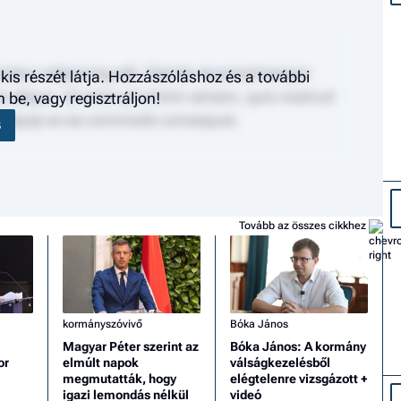
tetur adipiscing elit. Sed do eiusmod tempor
kis részét látja. Hozzászóláshoz és a további
na aliqua. Ut enim ad minim veniam, quis nostrud
be, vagy regisztráljon!
ut aliquip ex ea commodo consequat.
S
Tovább az összes cikkhez
kormányszóvivő
Bóka János
Magyar Péter szerint az
Bóka János: A kormány
or
elmúlt napok
válságkezelésből
megmutatták, hogy
elégtelenre vizsgázott +
igazi lemondás nélkül
videó