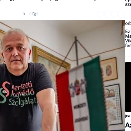
sz
0
0
2
or
Ez
Ma
Vi
fe
jea
A