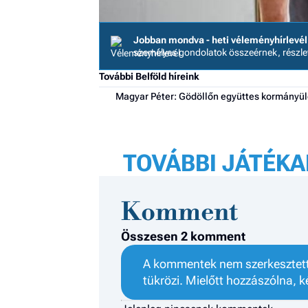
Jobban mondva - heti véleményhírlevél
személyes gondolatok összeérnek, részl
További Belföld híreink
Magyar Péter: Gödöllőn együttes kormányülé
TOVÁBBI JÁTÉKA
Komment
Összesen 2 komment
A kommentek nem szerkesztett 
tükrözi. Mielőtt hozzászólna, k