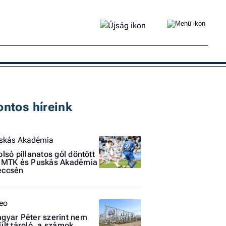
Ke
ontos híreink
skás Akadémia
olsó pillanatos gól döntött
 MTK és Puskás Akadémia
ccsén
teo
gyar Péter szerint nem
ült tároló, a számok