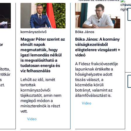
kormányszóvivő
Bóka János
Magyar Péter szerint az
Bóka János: A kormány
or
elmúlt napok
válságkezelésből
megmutatták, hogy
elégtelenre vizsgázott +
igazi lemondás nélkül
videó
is megvalósítható a
A Fidesz frakcióvezetője
tudatosan energia és
totta,
lapunknak értékelte a
víz felhasználás
mtitkár
hőséghelyzetre adott
s
Lehűlt az idő, ismét
tiszás választ, a
zt.
tartottak
közmédia körüli
kormányszóvivői
botrányt, valamint az
tájékoztatót, amin nem
államfőválasztást is.
meglepő módon a
miniszterelnök is részt
vett.