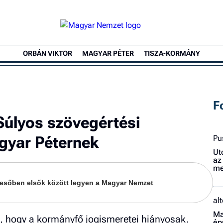
ORBÁN VIKTOR
MAGYAR PÉTER
TISZA-KORMÁNY
F
úlyos szövegértési
gyar Péternek
Pu
Ut
az
me
keresőben elsők között legyen a Magyar Nemzet
al
Ma
t, hogy a kormányfő jogismeretei hiányosak.
ép