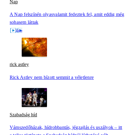
Nap
A Nap felszínén olyasvalamit fedeztek fel, amit eddig még
sohasem láttak
rick astley
Rick Astley nem bízott semmit a véletlenre
Szabadság híd
Vámszedőházak, hídrobbantás, jégzajlás és uszályok – itt