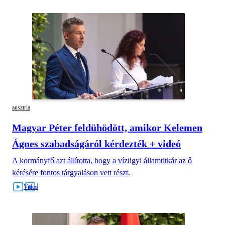
ausztria
Magyar Péter feldühödött, amikor Kelemen
Ágnes szabadságáról kérdezték + videó
A kormányfő azt állította, hogy a vízügyi államtitkár az ő
kérésére fontos tárgyaláson vett részt.