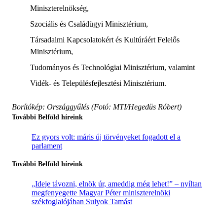
Miniszterelnökség,
Szociális és Családügyi Minisztérium,
Társadalmi Kapcsolatokért és Kultúráért Felelős
Minisztérium,
Tudományos és Technológiai Minisztérium, valamint
Vidék- és Településfejlesztési Minisztérium.
Borítókép: Országgyűlés (Fotó: MTI/Hegedüs Róbert)
További Belföld híreink
Ez gyors volt: máris új törvényeket fogadott el a
parlament
További Belföld híreink
„Ideje távozni, elnök úr, ameddig még lehet!” – nyíltan
megfenyegette Magyar Péter miniszterelnöki
székfoglalójában Sulyok Tamást