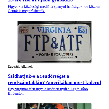
Figyelik a közösségi médiát a spanyol hatóságok, de közben
Ceutát is megerősítették.
Egyesült Államok
Szidhatjuk-e a rendőrséget a
rendszámtáblán? Amerikában most kiderül
Egy virginiai férfi ügye a kísérleti nyúl a Legfelsőbb
Bíróságon.