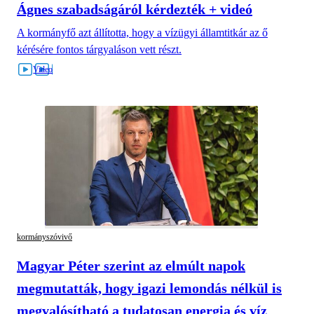
Ágnes szabadságáról kérdezték + videó
A kormányfő azt állította, hogy a vízügyi államtitkár az ő
kérésére fontos tárgyaláson vett részt.
kormányszóvivő
Magyar Péter szerint az elmúlt napok
megmutatták, hogy igazi lemondás nélkül is
megvalósítható a tudatosan energia és víz