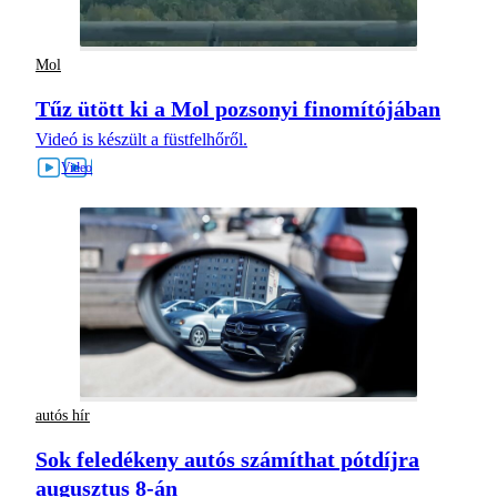
Mol
Tűz ütött ki a Mol pozsonyi finomítójában
Videó is készült a füstfelhőről.
autós hír
Sok feledékeny autós számíthat pótdíjra
augusztus 8-án