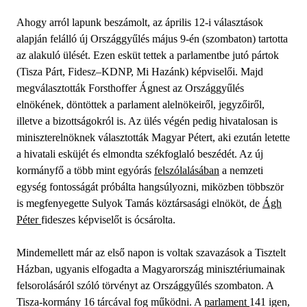
Ahogy arról lapunk beszámolt, az április 12-i választások
alapján felálló új Országgyűlés május 9-én (szombaton) tartotta
az alakuló ülését. Ezen esküt tettek a parlamentbe jutó pártok
(Tisza Párt, Fidesz–KDNP, Mi Hazánk) képviselői. Majd
megválasztották Forsthoffer Ágnest az Országgyűlés
elnökének, döntöttek a parlament alelnökeiről, jegyzőiről,
illetve a bizottságokról is. Az ülés végén pedig hivatalosan is
miniszterelnöknek választották Magyar Pétert, aki ezután letette
a hivatali esküjét és elmondta székfoglaló beszédét. Az új
kormányfő a több mint egyórás
felszólalásában
a nemzeti
egység fontosságát próbálta hangsúlyozni, miközben többször
is megfenyegette Sulyok Tamás köztársasági elnököt, de
Ágh
Péter
fideszes képviselőt is ócsárolta.
Mindemellett már az első napon is voltak szavazások a Tisztelt
Házban, ugyanis elfogadta a Magyarország minisztériumainak
felsorolásáról szóló törvényt az Országgyűlés szombaton. A
Tisza-kormány 16 tárcával fog működni. A
parlament
141 igen,