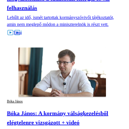
felhasználás
Lehűlt az idő, ismét tartottak kormányszóvivői tájékoztatót,
amin nem meglepő módon a miniszterelnök is részt vett.
Bóka János
Bóka János: A kormány válságkezelésből
elégtelenre vizsgázott + videó