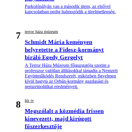
Parkolópályán van a második ütem, az elsővel
kapcsolatban pedig halmozódik a türelmetlenség.
terror háza múzeum
7
Schmidt Mária keményen
helyretette a Fidesz-kormányt
bíráló Egedy Gergelyt
A Terror Háza Múzeum főigazgatója szerint a
professzor valótlan állításokkal támadta a Nemzeti
Együttműködés Rendszerét, miközben figyelmen
kívül hagyta az Orbán-kormány gazdasági és
nemzetpolitikai eredményeit.
hír tv
8
Megszólalt a közmédia frissen
kinevezett, majd kirúgott
főszerkesztője