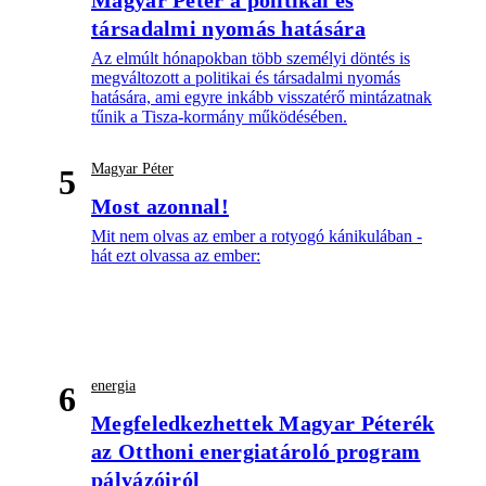
társadalmi nyomás hatására
Az elmúlt hónapokban több személyi döntés is
megváltozott a politikai és társadalmi nyomás
hatására, ami egyre inkább visszatérő mintázatnak
tűnik a Tisza-kormány működésében.
Magyar Péter
5
Most azonnal!
Mit nem olvas az ember a rotyogó kánikulában -
hát ezt olvassa az ember:
energia
6
Megfeledkezhettek Magyar Péterék
az Otthoni energiatároló program
pályázóiról