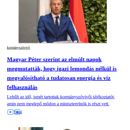
kormányszóvivő
Magyar Péter szerint az elmúlt napok
megmutatták, hogy igazi lemondás nélkül is
megvalósítható a tudatosan energia és víz
felhasználás
Lehűlt az idő, ismét tartottak kormányszóvivői tájékoztatót,
amin nem meglepő módon a miniszterelnök is részt vett.