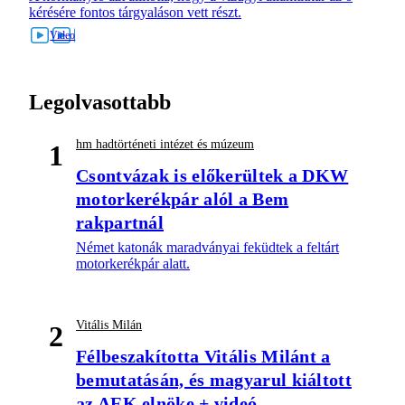
kérésére fontos tárgyaláson vett részt.
Legolvasottabb
hm hadtörténeti intézet és múzeum
1
Csontvázak is előkerültek a DKW
motorkerékpár alól a Bem
rakpartnál
Német katonák maradványai feküdtek a feltárt
motorkerékpár alatt.
Vitális Milán
2
Félbeszakította Vitális Milánt a
bemutatásán, és magyarul kiáltott
az AEK elnöke + videó