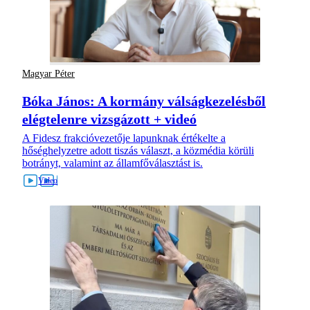
Magyar Péter
Bóka János: A kormány válságkezelésből
elégtelenre vizsgázott + videó
A Fidesz frakcióvezetője lapunknak értékelte a
hőséghelyzetre adott tiszás választ, a közmédia körüli
botrányt, valamint az államfőválasztást is.