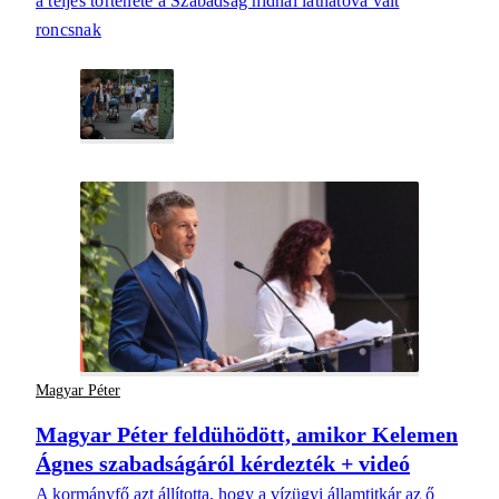
a teljes története a Szabadság hídnál láthatóvá vált
roncsnak
Magyar Péter
Magyar Péter feldühödött, amikor Kelemen
Ágnes szabadságáról kérdezték + videó
A kormányfő azt állította, hogy a vízügyi államtitkár az ő