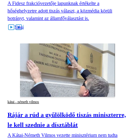
A Fidesz frakcióvezetője lapunknak értékelte a
hőséghelyzetre adott tiszás választ, a közmédia körüli
botrányt, valamint az államfőválasztást is.
kátai - németh vilmos
Rájár a rúd a gyűlölködő tiszás miniszterre,
le kell szednie a dísztáblát
A Kátai-Németh Vilmos vezette minisztérium nem tudta