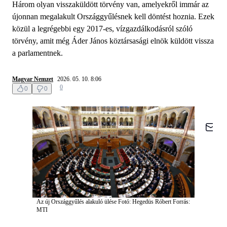
Három olyan visszaküldött törvény van, amelyekről immár az
újonnan megalakult Országgyűlésnek kell döntést hoznia. Ezek
közül a legrégebbi egy 2017-es, vízgazdálkodásról szóló
törvény, amit még Áder János köztársasági elnök küldött vissza
a parlamentnek.
Magyar Nemzet
2026. 05. 10. 8:06
0
0
0
Az új Országgyűlés alakuló ülése
Fotó: Hegedüs Róbert
Forrás:
MTI