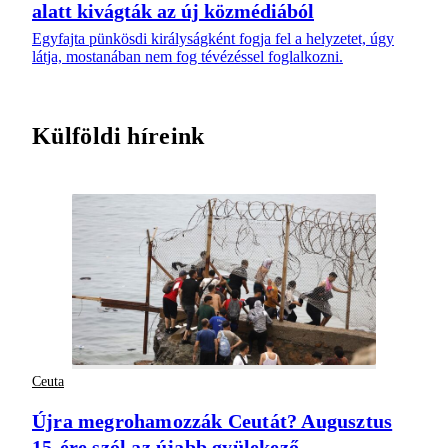
alatt kivágták az új közmédiából
Egyfajta pünkösdi királyságként fogja fel a helyzetet, úgy
látja, mostanában nem fog tévézéssel foglalkozni.
Külföldi híreink
Ceuta
Újra megrohamozzák Ceutát? Augusztus
15-ére szól az újabb gyülekező