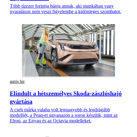
Több tízezer forintja bánja annak, aki munkában vagy
nyaraláson nem veszi figyelembe a különleges szombatot.
autós hír
Elindult a hétszemélyes Skoda-zászlóshajó
gyártása
A cseh márka valaha volt legnagyobb és legdrágább
modelljét, a Peaq-et ugyanazon a soron készítik, mint az
Elroq, az Enyaq és az Octavia modelleket.