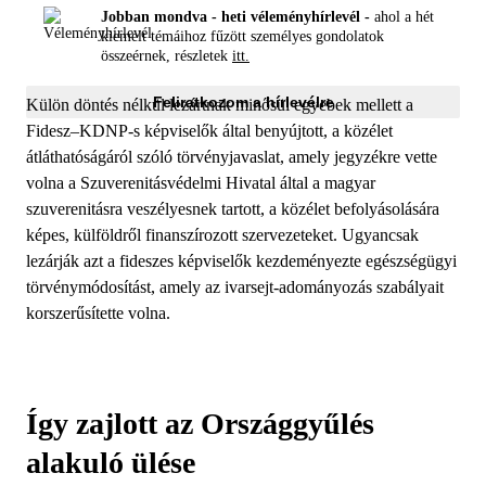
Jobban mondva - heti véleményhírlevél -
ahol a hét
kiemelt témáihoz fűzött személyes gondolatok
összeérnek, részletek
itt.
Feliratkozom a hírlevélre
Külön döntés nélkül lezártnak minősül egyebek mellett a
Fidesz–KDNP-s képviselők által benyújtott, a közélet
átláthatóságáról szóló törvényjavaslat, amely jegyzékre vette
volna a Szuverenitásvédelmi Hivatal által a magyar
szuverenitásra veszélyesnek tartott, a közélet befolyásolására
képes, külföldről finanszírozott szervezeteket. Ugyancsak
lezárják azt a fideszes képviselők kezdeményezte egészségügyi
törvénymódosítást, amely az ivarsejt-adományozás szabályait
korszerűsítette volna.
Így zajlott az Országgyűlés
alakuló ülése