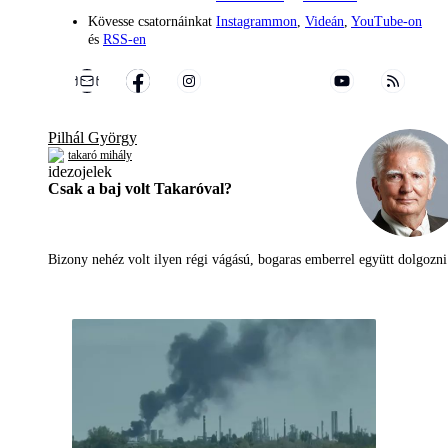
Kövesse csatornáinkat
Instagrammon
,
Videán
,
YouTube-on
és
RSS-en
Pilhál György
takaró mihály
Csak a baj volt Takaróval?
Bizony nehéz volt ilyen régi vágású, bogaras emberrel együtt dolgoz