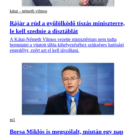
kátai - németh vilmos
Rájár a rúd a gyűlölködő tiszás miniszterre,
le kell szednie a dísztáblát
A Kátai-Németh Vilmos vezette minisztérium nem tudta
bemutatni a vitatott tábla kihelyezéséhez szükséges hatósági
engedélyt, ezért azt el kell távolítani.
m1
Borsa Miklós is megszólalt, miután egy nap