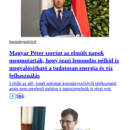
kormányszóvivő
Magyar Péter szerint az elmúlt napok
megmutatták, hogy igazi lemondás nélkül is
megvalósítható a tudatosan energia és víz
felhasználás
Lehűlt az idő, ismét tartottak kormányszóvivői tájékoztatót,
amin nem meglepő módon a miniszterelnök is részt vett.