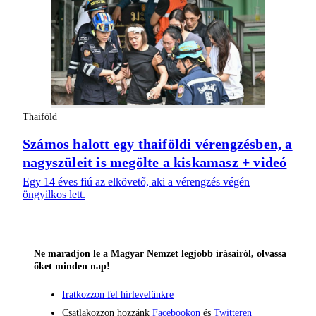
Thaiföld
Számos halott egy thaiföldi vérengzésben, a
nagyszüleit is megölte a kiskamasz + videó
Egy 14 éves fiú az elkövető, aki a vérengzés végén
öngyilkos lett.
Ne maradjon le a Magyar Nemzet legjobb írásairól, olvassa
őket minden nap!
Iratkozzon fel hírlevelünkre
Csatlakozzon hozzánk
Facebookon
és
Twitteren