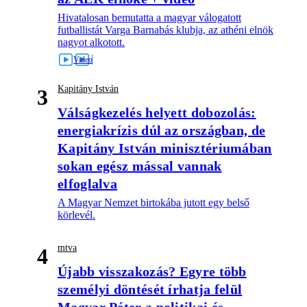
Hivatalosan bemutatta a magyar válogatott
futballistát Varga Barnabás klubja, az athéni elnök
nagyot alkotott.
Kapitány István
3
Válságkezelés helyett dobozolás:
energiakrízis dúl az országban, de
Kapitány István minisztériumában
sokan egész mással vannak
elfoglalva
A Magyar Nemzet birtokába jutott egy belső
körlevél.
mtva
4
Újabb visszakozás? Egyre több
személyi döntését írhatja felül
Magyar Péter a politikai és