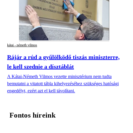
kátai - németh vilmos
Rájár a rúd a gyűlölködő tiszás miniszterre,
le kell szednie a dísztáblát
A Kátai-Németh Vilmos vezette minisztérium nem tudta
bemutatni a vitatott tábla kihelyezéséhez szükséges hatósági
engedélyt, ezért azt el kell távolítani.
Fontos híreink