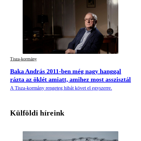
Tisza-kormány
Baka András 2011-ben még nagy hanggal
rázta az öklét amiatt, amihez most asszisztál
A Tisza-kormány rengeteg hibát követ el egyszerre.
Külföldi híreink