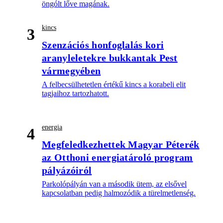
öngólt lőve magának.
kincs
3
Szenzációs honfoglalás kori
aranyleletekre bukkantak Pest
vármegyében
A felbecsülhetetlen értékű kincs a korabeli elit
tagjaihoz tartozhatott.
energia
4
Megfeledkezhettek Magyar Péterék
az Otthoni energiatároló program
pályázóiról
Parkolópályán van a második ütem, az elsővel
kapcsolatban pedig halmozódik a türelmetlenség.