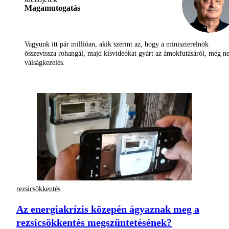
Magamutogatás
Vagyunk itt pár millióan, akik szerint az, hogy a miniszterelnök
összevissza rohangál, majd kisvideókat gyárt az ámokfutásáról, még 
válságkezelés.
rezsicsökkentés
Az energiakrízis közepén ágyaznak meg a
rezsicsökkentés megszüntetésének?