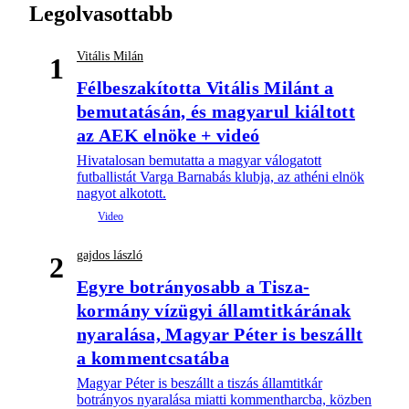
Legolvasottabb
Vitális Milán
1
Félbeszakította Vitális Milánt a
bemutatásán, és magyarul kiáltott
az AEK elnöke + videó
Hivatalosan bemutatta a magyar válogatott
futballistát Varga Barnabás klubja, az athéni elnök
nagyot alkotott.
gajdos lászló
2
Egyre botrányosabb a Tisza-
kormány vízügyi államtitkárának
nyaralása, Magyar Péter is beszállt
a kommentcsatába
Magyar Péter is beszállt a tiszás államtitkár
botrányos nyaralása miatti kommentharcba, közben