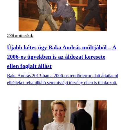
2006-os tüntetések
Újabb kétes ügy Baka András múltjából – A
2006-os ügyekben is az áldozat keresete
ellen foglalt állást
Baka András 2013-ban a 2006-os rendőrterror alatt ártatlanul
elítélteket rehabilitáló semmisségi törvény ellen is tiltakozott.