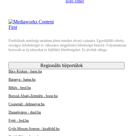
Portfóliónk minőségi tartalmat jelent minden olvasó számára. Egyedülálló elérést,
országos lefedettséget és változatos megjelenési lehetőséget biztosít. Folyamatosan
keressük az új irányokat és fejlődési lehetőségeket. Ez jövőnk záloga.
Regionális hírportálok
Bács-Kiskun - baon.hu
Baranya - bama.hu
Békés - beol.hu
Borsod-Abaúj-Zemplén - boon.hu
Csongrád - delmagyar.hu
Dunaújváros - duol.hu
Fejér - feol.hu
Győr-Moson-Sopron - kisalfold.hu