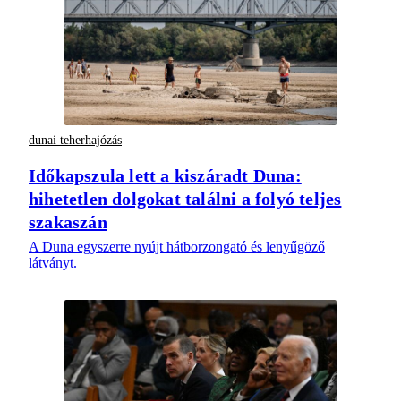
dunai teherhajózás
Időkapszula lett a kiszáradt Duna:
hihetetlen dolgokat találni a folyó teljes
szakaszán
A Duna egyszerre nyújt hátborzongató és lenyűgöző
látványt.