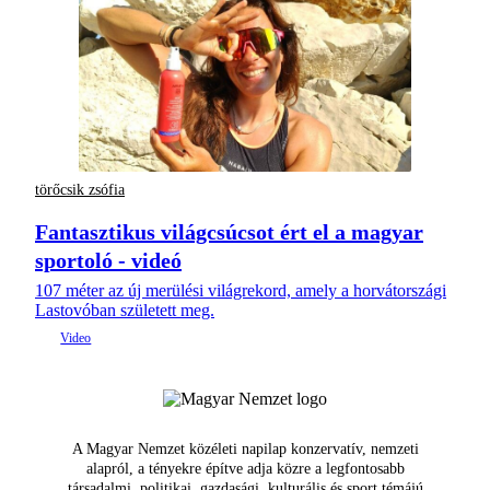
törőcsik zsófia
Fantasztikus világcsúcsot ért el a magyar
sportoló - videó
107 méter az új merülési világrekord, amely a horvátországi
Lastovóban született meg.
A Magyar Nemzet közéleti napilap konzervatív, nemzeti
alapról, a tényekre építve adja közre a legfontosabb
társadalmi, politikai, gazdasági, kulturális és sport témájú