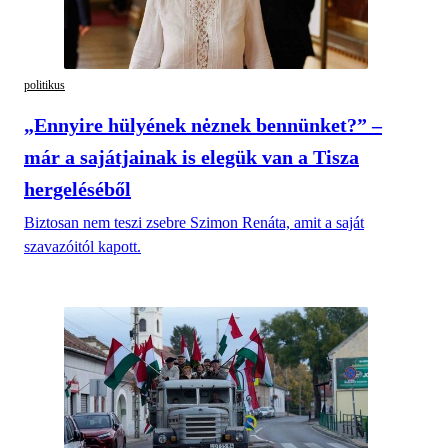
politikus
„Ennyire hülyének nėznek bennünket?” –
már a sajátjainak is elegük van a Tisza
hergeléséből
Biztosan nem teszi zsebre Szimon Renáta, amit a saját
szavazóitól kapott.