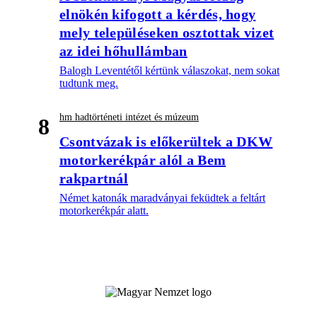
elnökén kifogott a kérdés, hogy
mely településeken osztottak vizet
az idei hőhullámban
Balogh Leventétől kértünk válaszokat, nem sokat
tudtunk meg.
hm hadtörténeti intézet és múzeum
8
Csontvázak is előkerültek a DKW
motorkerékpár alól a Bem
rakpartnál
Német katonák maradványai feküdtek a feltárt
motorkerékpár alatt.