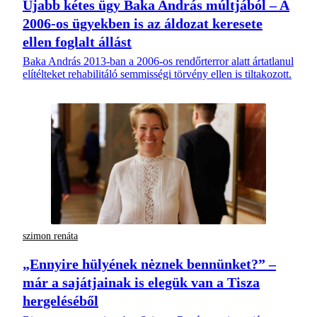
Újabb kétes ügy Baka András múltjából – A
2006-os ügyekben is az áldozat keresete
ellen foglalt állást
Baka András 2013-ban a 2006-os rendőrterror alatt ártatlanul
elítélteket rehabilitáló semmisségi törvény ellen is tiltakozott.
szimon renáta
„Ennyire hülyének nėznek bennünket?” –
már a sajátjainak is elegük van a Tisza
hergeléséből