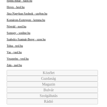
Hajdú-Bihar - haon.hu
Heves - heol.hu
Jász-Nagykun-Szolnok - szoljon.hu
Komárom-Esztergom - kemma.hu
Nógrád - nool.hu
Somogy - sonline.hu
Szabolcs-Szatmár-Bereg - szon.hu
Tolna - teol.hu
Vas - vaol.hu
Veszprém - veol.hu
Zala - zaol.hu
Közélet
Gazdaság
Magazin
Bulvár
Szolgáltatás
Rádió