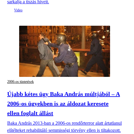
sarkalja a tiszás híveit.
2006-os tüntetések
Újabb kétes ügy Baka András múltjából – A
2006-os ügyekben is az áldozat keresete
ellen foglalt állást
Baka András 2013-ban a 2006-os rendőrterror alatt ártatlanul
elítélteket rehabilitáló semmisségi törvény ellen is tiltakozott.