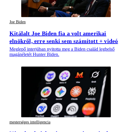
Joe Biden
Kitálalt Joe Biden fia a volt amerikai
elnökről, erre senki sem számított + videó
Meglepő interjúban nyitotta meg a Biden család legbelső
magánéletét Hunter Biden.
mesterséges intelligencia