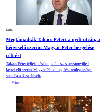
tiszás
Megtámadták Takács Pétert a nyílt utcán, a
képviselő szerint Magyar Péter hergelése
célt ért
Takács Péter feljelentést tett, a fideszes országgyűlési
képviselő szerint Magyar Péter hergelése tettlegességre
sarkalja a tiszás híveit.