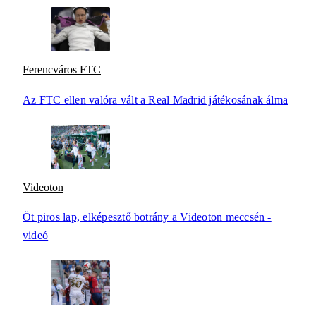
Ferencváros FTC
Az FTC ellen valóra vált a Real Madrid játékosának álma
Videoton
Öt piros lap, elképesztő botrány a Videoton meccsén -
videó