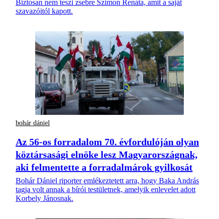
Biztosan nem teszi zsebre Szimon Renáta, amit a saját
szavazóitól kapott.
bohár dániel
Az 56-os forradalom 70. évfordulóján olyan
köztársasági elnöke lesz Magyarországnak,
aki felmentette a forradalmárok gyilkosát
Bohár Dániel riporter emlékeztetett arra, hogy Baka András
tagja volt annak a bírói testületnek, amelyik enlevelet adott
Korbely Jánosnak.