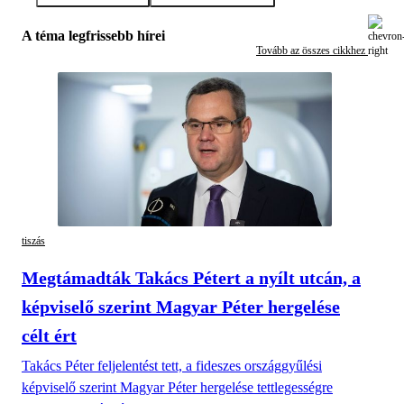
A téma legfrissebb hírei
Tovább az összes cikkhez
tiszás
Megtámadták Takács Pétert a nyílt utcán, a
képviselő szerint Magyar Péter hergelése
célt ért
Takács Péter feljelentést tett, a fideszes országgyűlési
képviselő szerint Magyar Péter hergelése tettlegességre