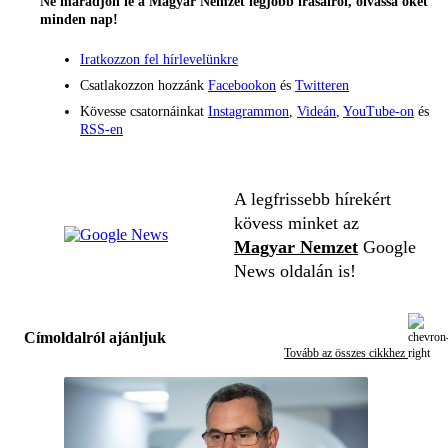
Ne maradjon le a Magyar Nemzet legjobb írásairól, olvassa őket
minden nap!
Iratkozzon fel hírlevelünkre
Csatlakozzon hozzánk
Facebookon
és
Twitteren
Kövesse csatornáinkat
Instagrammon
,
Videán
,
YouTube-on
és
RSS-en
A legfrissebb hírekért
kövess minket az
Magyar Nemzet
Google
News oldalán is!
Címoldalról ajánljuk
Tovább az összes cikkhez