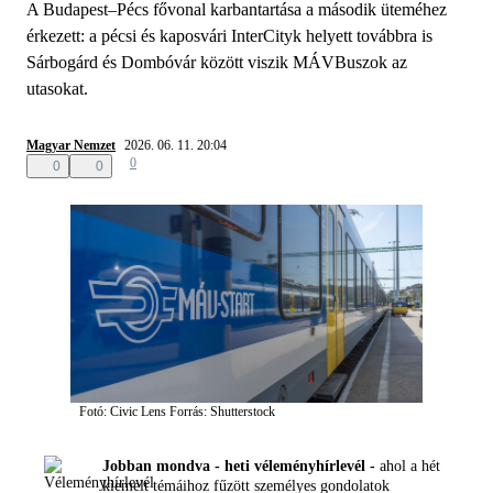
A Budapest–Pécs fővonal karbantartása a második üteméhez
érkezett: a pécsi és kaposvári InterCityk helyett továbbra is
Sárbogárd és Dombóvár között viszik MÁVBuszok az
utasokat.
Magyar Nemzet
2026. 06. 11. 20:04
0
0
0
Fotó: Civic Lens
Forrás: Shutterstock
Jobban mondva - heti véleményhírlevél -
ahol a hét
kiemelt témáihoz fűzött személyes gondolatok