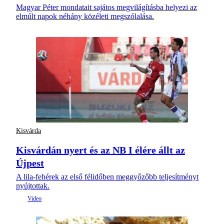
Magyar Péter mondatait sajátos megvilágításba helyezi az
elmúlt napok néhány közéleti megszólalása.
Kisvárda
Kisvárdán nyert és az NB I élére állt az
Újpest
A lila-fehérek az első félidőben meggyőzőbb teljesítményt
nyújtottak.