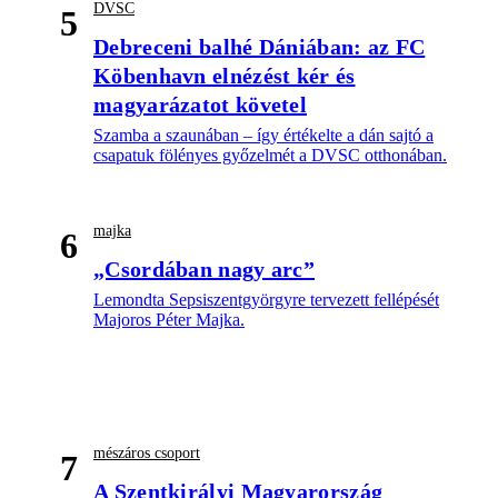
DVSC
5
Debreceni balhé Dániában: az FC
Köbenhavn elnézést kér és
magyarázatot követel
Szamba a szaunában – így értékelte a dán sajtó a
csapatuk fölényes győzelmét a DVSC otthonában.
majka
6
„Csordában nagy arc”
Lemondta Sepsiszentgyörgyre tervezett fellépését
Majoros Péter Majka.
mészáros csoport
7
A Szentkirályi Magyarország