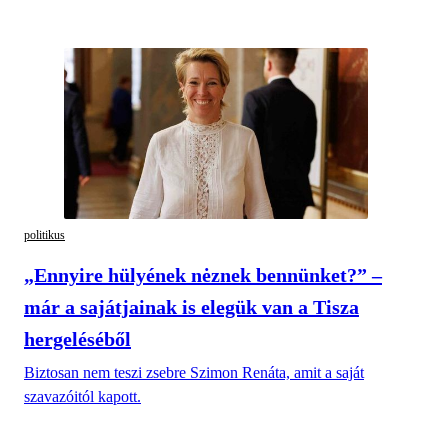
politikus
„Ennyire hülyének nėznek bennünket?” –
már a sajátjainak is elegük van a Tisza
hergeléséből
Biztosan nem teszi zsebre Szimon Renáta, amit a saját
szavazóitól kapott.