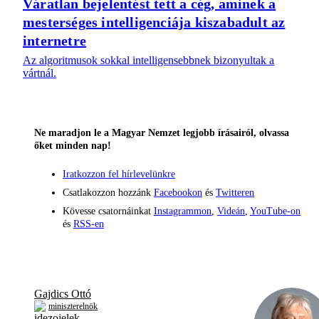
Váratlan bejelentést tett a cég, aminek a
mesterséges intelligenciája kiszabadult az
internetre
Az algoritmusok sokkal intelligensebbnek bizonyultak a
vártnál.
Ne maradjon le a Magyar Nemzet legjobb írásairól, olvassa
őket minden nap!
Iratkozzon fel hírlevelünkre
Csatlakozzon hozzánk
Facebookon
és
Twitteren
Kövesse csatornáinkat
Instagrammon
,
Videán
,
YouTube-on
és
RSS-en
Gajdics Ottó
miniszterelnök