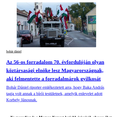
bohár dániel
Az 56-os forradalom 70. évfordulóján olyan
köztársasági elnöke lesz Magyarországnak,
aki felmentette a forradalmárok gyilkosát
Bohár Dániel riporter emlékeztetett arra, hogy Baka András
tagja volt annak a bírói testületnek, amelyik enlevelet adott
Korbely Jánosnak.