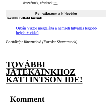
összeérnek, részletek
itt.
Feliratkozom a hírlevélre
További Belföld híreink
Orbán Viktor megtalálta a nemzeti hitvallás legjobb
helyét + videó
Borítókép: Illusztráció (Forrás: Shutterstock)
TOVÁBBI
JÁTÉKAINKHOZ
KATTINTSON IDE!
Komment