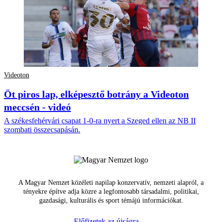
Videoton
Öt piros lap, elképesztő botrány a Videoton
meccsén - videó
A székesfehérvári csapat 1-0-ra nyert a Szeged ellen az NB II
szombati összecsapásán.
A Magyar Nemzet közéleti napilap konzervatív, nemzeti alapról, a
tényekre építve adja közre a legfontosabb társadalmi, politikai,
gazdasági, kulturális és sport témájú információkat.
Előfizetek az újságra