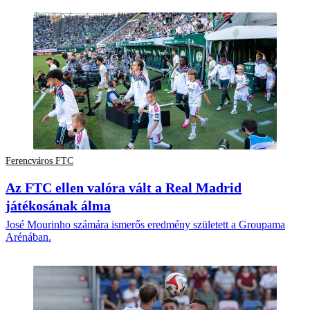
Ferencváros FTC
Az FTC ellen valóra vált a Real Madrid
játékosának álma
José Mourinho számára ismerős eredmény született a Groupama
Arénában.