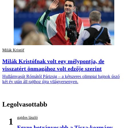
Milák Kristóf
Milák Kristófnak volt egy mélypontja, de
visszatért önmagához volt edzője szerint
Hullámvasút Rómától Párizsig – a kétszeres olimpiai bajnok úszó
két év után áll rajthoz újra világversenyen.
Legolvasottabb
gajdos lászló
1
Egyre botrányosabb a Tisza-kormány