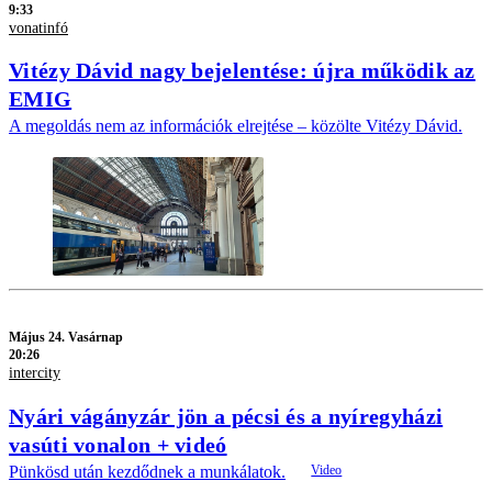
9:33
vonatinfó
Vitézy Dávid nagy bejelentése: újra működik az
EMIG
A megoldás nem az információk elrejtése – közölte Vitézy Dávid.
Május 24. Vasárnap
20:26
intercity
Nyári vágányzár jön a pécsi és a nyíregyházi
vasúti vonalon + videó
Pünkösd után kezdődnek a munkálatok.