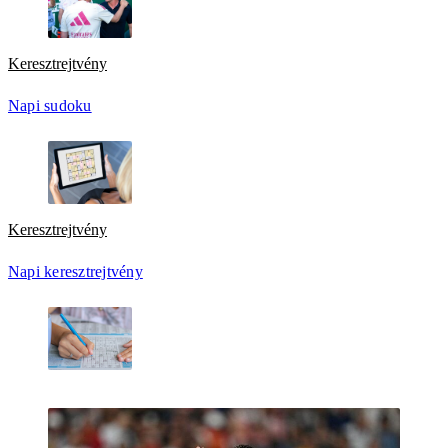
Keresztrejtvény
Napi sudoku
Keresztrejtvény
Napi keresztrejtvény