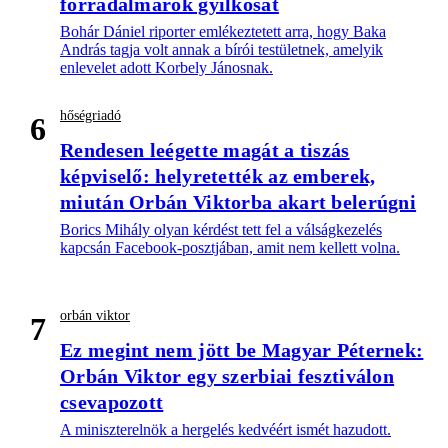
forradalmárok gyilkosát
Bohár Dániel riporter emlékeztetett arra, hogy Baka
András tagja volt annak a bírói testületnek, amelyik
enlevelet adott Korbely Jánosnak.
hőségriadó
6
Rendesen leégette magát a tiszás
képviselő: helyretették az emberek,
miután Orbán Viktorba akart belerúgni
Borics Mihály olyan kérdést tett fel a válságkezelés
kapcsán Facebook-posztjában, amit nem kellett volna.
orbán viktor
7
Ez megint nem jött be Magyar Péternek:
Orbán Viktor egy szerbiai fesztiválon
csevapozott
A miniszterelnök a hergelés kedvéért ismét hazudott.