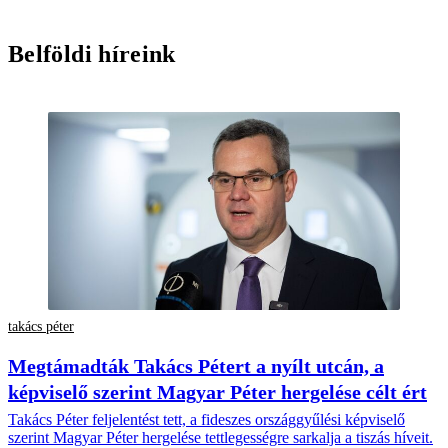
Belföldi híreink
takács péter
Megtámadták Takács Pétert a nyílt utcán, a
képviselő szerint Magyar Péter hergelése célt ért
Takács Péter feljelentést tett, a fideszes országgyűlési képviselő
szerint Magyar Péter hergelése tettlegességre sarkalja a tiszás híveit.