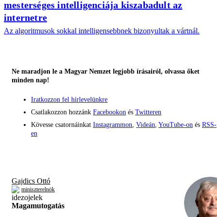
mesterséges intelligenciája kiszabadult az
internetre
Az algoritmusok sokkal intelligensebbnek bizonyultak a vártnál.
Ne maradjon le a Magyar Nemzet legjobb írásairól, olvassa őket
minden nap!
Iratkozzon fel hírlevelünkre
Csatlakozzon hozzánk
Facebookon
és
Twitteren
Kövesse csatornáinkat
Instagrammon
,
Videán
,
YouTube-on
és
RSS-
en
Gajdics Ottó
miniszterelnök
Magamutogatás