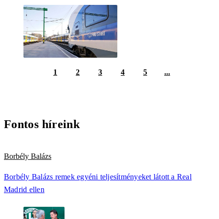
1
2
3
4
5
...
Fontos híreink
Borbély Balázs
Borbély Balázs remek egyéni teljesítményeket látott a Real
Madrid ellen