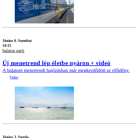
Június 6. Szombat
14:15
balaton parti
Új menetrend lép életbe nyáron + videó
A balatoni menetrendi hajózásban már megkezdődött az előidény.
Június 3. Szerda