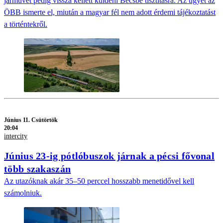
járművet pedig vissza kellett küldeni Bécsbe tisztításra. Az ügyet az
ÖBB ismerte el, miután a magyar fél nem adott érdemi tájékoztatást
a történtekről.
Június 11. Csütörtök
20:04
intercity
Június 23-ig pótlóbuszok járnak a pécsi fővonal
több szakaszán
Az utazóknak akár 35–50 perccel hosszabb menetidővel kell
számolniuk.