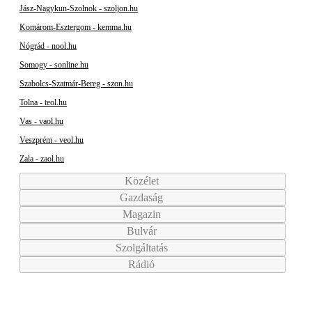
Jász-Nagykun-Szolnok - szoljon.hu
Komárom-Esztergom - kemma.hu
Nógrád - nool.hu
Somogy - sonline.hu
Szabolcs-Szatmár-Bereg - szon.hu
Tolna - teol.hu
Vas - vaol.hu
Veszprém - veol.hu
Zala - zaol.hu
Közélet
Gazdaság
Magazin
Bulvár
Szolgáltatás
Rádió