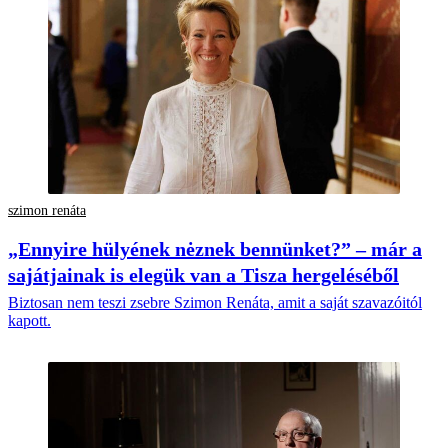
szimon renáta
„Ennyire hülyének nėznek bennünket?” – már a
sajátjainak is elegük van a Tisza hergeléséből
Biztosan nem teszi zsebre Szimon Renáta, amit a saját szavazóitól
kapott.