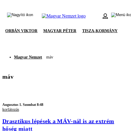
ORBÁN VIKTOR
MAGYAR PÉTER
TISZA-KORMÁNY
Magyar Nemzet
máv
máv
Augusztus 1. Szombat 8:48
korlátozás
Drasztikus lépések a MÁV-nál is az extrém
hőség miatt