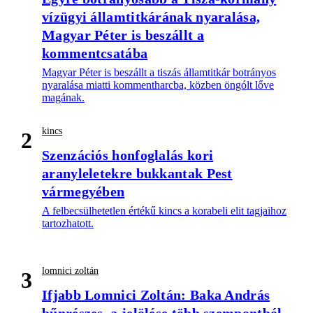
vízügyi államtitkárának nyaralása,
Magyar Péter is beszállt a
kommentcsatába
Magyar Péter is beszállt a tiszás államtitkár botrányos
nyaralása miatti kommentharcba, közben öngólt lőve
magának.
kincs
2
Szenzációs honfoglalás kori
aranyleletekre bukkantak Pest
vármegyében
A felbecsülhetetlen értékű kincs a korabeli elit tagjaihoz
tartozhatott.
lomnici zoltán
3
Ifjabb Lomnici Zoltán: Baka András