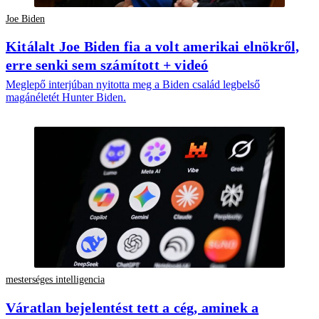
Joe Biden
Kitálalt Joe Biden fia a volt amerikai elnökről,
erre senki sem számított + videó
Meglepő interjúban nyitotta meg a Biden család legbelső
magánéletét Hunter Biden.
mesterséges intelligencia
Váratlan bejelentést tett a cég, aminek a