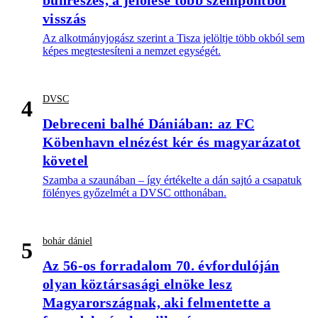
bűnrészes, a jelölése több szempontból
visszás
Az alkotmányjogász szerint a Tisza jelöltje több okból sem
képes megtestesíteni a nemzet egységét.
DVSC
4
Debreceni balhé Dániában: az FC
Köbenhavn elnézést kér és magyarázatot
követel
Szamba a szaunában – így értékelte a dán sajtó a csapatuk
fölényes győzelmét a DVSC otthonában.
bohár dániel
5
Az 56-os forradalom 70. évfordulóján
olyan köztársasági elnöke lesz
Magyarországnak, aki felmentette a