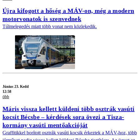
Újra kifogott a hőség a MÁV-on, még a modern
motorvonatok is szenvednek
Túlmelegedés miatt több vonat nem közlekedik.
Június 23. Kedd
12:58
öbb
Máris vissza kellett küldeni több osztrák vasúti
kocsit Bécsbe – kérdések sora övezi a Tisza-
kormány vasúti mentőakcióját
Graffitikkel borított osztrák vasúti kocsik érkeztek a MÁV-hoz, több