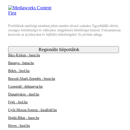
Portfóliónk minőségi tartalmat jelent minden olvasó számára. Egyedülálló elérést,
országos lefedettséget és változatos megjelenési lehetőséget biztosít. Folyamatosan
keressük az új irányokat és fejlődési lehetőségeket. Ez jövőnk záloga.
Regionális hírportálok
Bács-Kiskun - baon.hu
Baranya - bama.hu
Békés - beol.hu
Borsod-Abaúj-Zemplén - boon.hu
Csongrád - delmagyar.hu
Dunaújváros - duol.hu
Fejér - feol.hu
Győr-Moson-Sopron - kisalfold.hu
Hajdú-Bihar - haon.hu
Heves - heol.hu