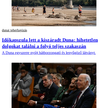
dunai teherhajózás
Időkapszula lett a kiszáradt Duna: hihetetlen
dolgokat találni a folyó teljes szakaszán
A Duna egyszerre nyújt hátborzongató és lenyűgöző látványt.