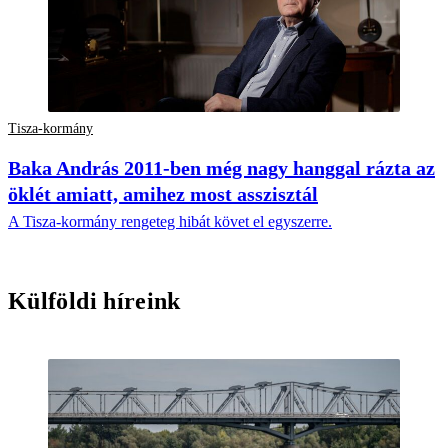
Tisza-kormány
Baka András 2011-ben még nagy hanggal rázta az
öklét amiatt, amihez most asszisztál
A Tisza-kormány rengeteg hibát követ el egyszerre.
Külföldi híreink