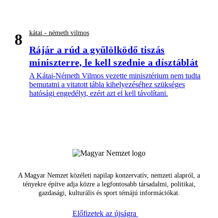
kátai - németh vilmos
8
Rájár a rúd a gyűlölködő tiszás
miniszterre, le kell szednie a dísztáblát
A Kátai-Németh Vilmos vezette minisztérium nem tudta
bemutatni a vitatott tábla kihelyezéséhez szükséges
hatósági engedélyt, ezért azt el kell távolítani.
A Magyar Nemzet közéleti napilap konzervatív, nemzeti alapról, a
tényekre építve adja közre a legfontosabb társadalmi, politikai,
gazdasági, kulturális és sport témájú információkat.
Előfizetek az újságra