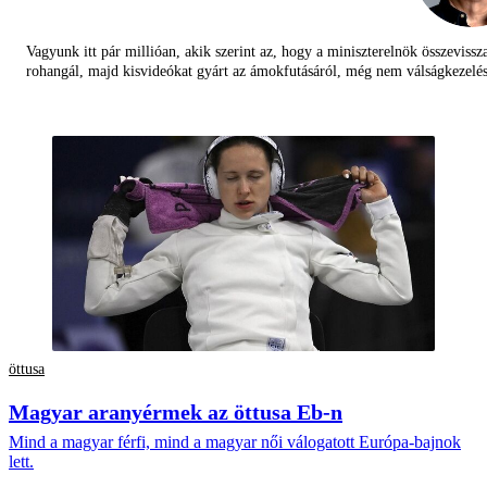
Vagyunk itt pár millióan, akik szerint az, hogy a miniszterelnök összevissz
rohangál, majd kisvideókat gyárt az ámokfutásáról, még nem válságkezelés
öttusa
Magyar aranyérmek az öttusa Eb-n
Mind a magyar férfi, mind a magyar női válogatott Európa-bajnok
lett.