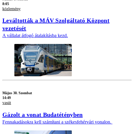
8:05
közlemény
Leváltották a MÁV Szolgáltató Központ
vezetését
A vállalat átfogó átalakításba kezd.
Május 30. Szombat
14:49
vasút
Gázolt a vonat Budatétényben
Fennakadásokra kell számítani a székesfehérvári vonalon.