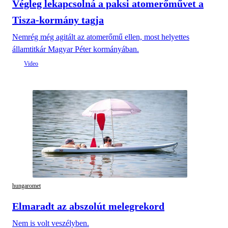
Végleg lekapcsolná a paksi atomerőművet a
Tisza-kormány tagja
Nemrég még agitált az atomerőmű ellen, most helyettes
államtitkár Magyar Péter kormányában.
hungaromet
Elmaradt az abszolút melegrekord
Nem is volt veszélyben.