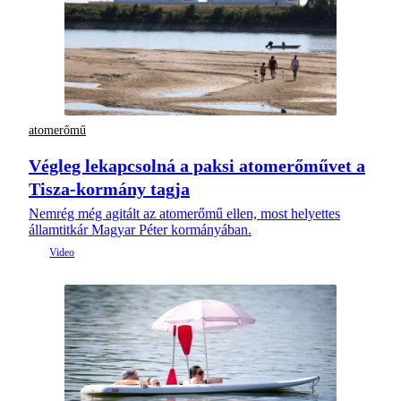
atomerőmű
Végleg lekapcsolná a paksi atomerőművet a
Tisza-kormány tagja
Nemrég még agitált az atomerőmű ellen, most helyettes
államtitkár Magyar Péter kormányában.