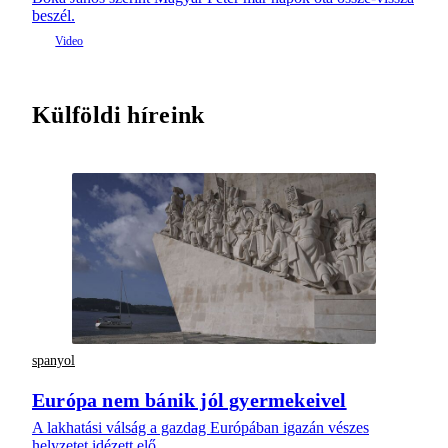
beszél.
Külföldi híreink
spanyol
Európa nem bánik jól gyermekeivel
A lakhatási válság a gazdag Európában igazán vészes
helyzetet idézett elő.