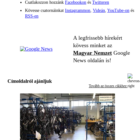
Csatlakozzon hozzánk
Facebookon
és
Twitteren
Kövesse csatornáinkat
Instagrammon
,
Videán
,
YouTube-on
és
RSS-en
A legfrissebb hírekért
kövess minket az
Magyar Nemzet
Google
News oldalán is!
Címoldalról ajánljuk
Tovább az összes cikkhez