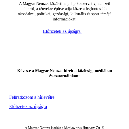
A Magyar Nemzet közéleti napilap konzervatív, nemzeti
alapról, a tényekre építve adja közre a legfontosabb
társadalmi, politikai, gazdasági, kulturális és sport témájú
információkat.
Előfizetek az újságra
Kövesse a Magyar Nemzet híreit a közösségi médiában
és csatornáinkon:
Feliratkozom a hírlevélre
Előfizetek az újságra
A Magyar Nemzet kiadója a Mediaworks Hungary Zrt. ©