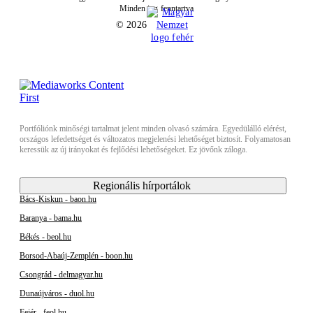
Minden jog fenntartva
© 2026
Portfóliónk minőségi tartalmat jelent minden olvasó számára. Egyedülálló elérést,
országos lefedettséget és változatos megjelenési lehetőséget biztosít. Folyamatosan
keressük az új irányokat és fejlődési lehetőségeket. Ez jövőnk záloga.
Regionális hírportálok
Bács-Kiskun - baon.hu
Baranya - bama.hu
Békés - beol.hu
Borsod-Abaúj-Zemplén - boon.hu
Csongrád - delmagyar.hu
Dunaújváros - duol.hu
Fejér - feol.hu