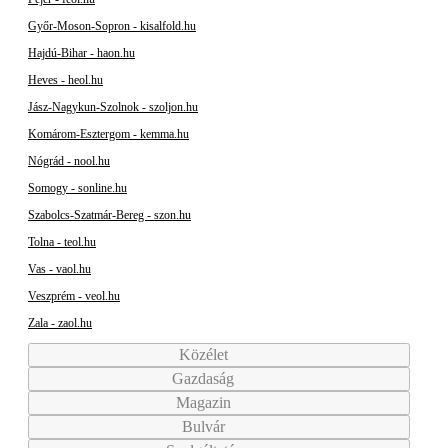
Győr-Moson-Sopron - kisalfold.hu
Hajdú-Bihar - haon.hu
Heves - heol.hu
Jász-Nagykun-Szolnok - szoljon.hu
Komárom-Esztergom - kemma.hu
Nógrád - nool.hu
Somogy - sonline.hu
Szabolcs-Szatmár-Bereg - szon.hu
Tolna - teol.hu
Vas - vaol.hu
Veszprém - veol.hu
Zala - zaol.hu
Közélet
Gazdaság
Magazin
Bulvár