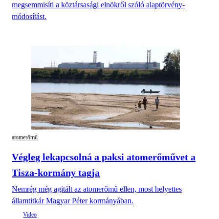
megsemmisíti a köztársasági elnökről szóló alaptörvény-
módosítást.
atomerőmű
Végleg lekapcsolná a paksi atomerőművet a
Tisza-kormány tagja
Nemrég még agitált az atomerőmű ellen, most helyettes
államtitkár Magyar Péter kormányában.