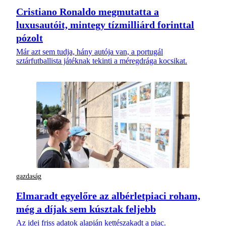
Cristiano Ronaldo megmutatta a
luxusautóit, mintegy tízmilliárd forinttal
pózolt
Már azt sem tudja, hány autója van, a portugál
sztárfutballista játéknak tekinti a méregdrága kocsikat.
gazdaság
Elmaradt egyelőre az albérletpiaci roham,
még a díjak sem kúsztak feljebb
Az idei friss adatok alapján kettészakadt a piac.