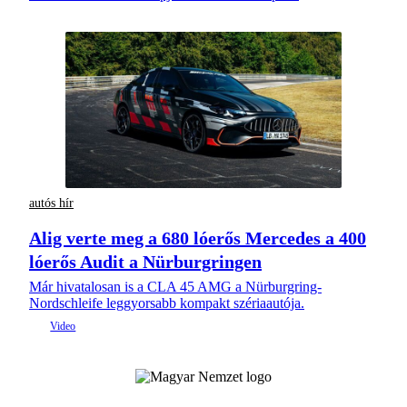
autós hír
Alig verte meg a 680 lóerős Mercedes a 400
lóerős Audit a Nürburgringen
Már hivatalosan is a CLA 45 AMG a Nürburgring-
Nordschleife leggyorsabb kompakt szériaautója.