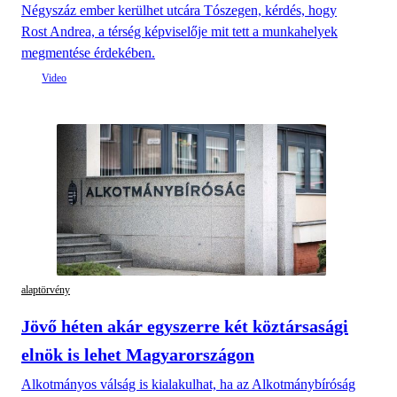
Négyszáz ember kerülhet utcára Tószegen, kérdés, hogy
Rost Andrea, a térség képviselője mit tett a munkahelyek
megmentése érdekében.
alaptörvény
Jövő héten akár egyszerre két köztársasági
elnök is lehet Magyarországon
Alkotmányos válság is kialakulhat, ha az Alkotmánybíróság