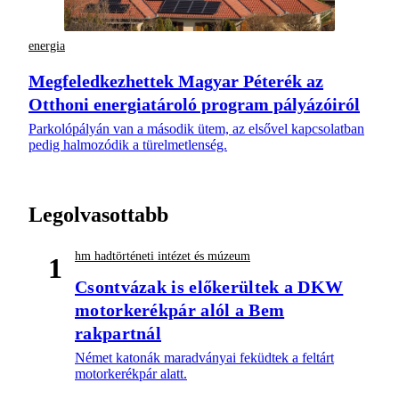
energia
Megfeledkezhettek Magyar Péterék az
Otthoni energiatároló program pályázóiról
Parkolópályán van a második ütem, az elsővel kapcsolatban
pedig halmozódik a türelmetlenség.
Legolvasottabb
hm hadtörténeti intézet és múzeum
1
Csontvázak is előkerültek a DKW
motorkerékpár alól a Bem
rakpartnál
Német katonák maradványai feküdtek a feltárt
motorkerékpár alatt.