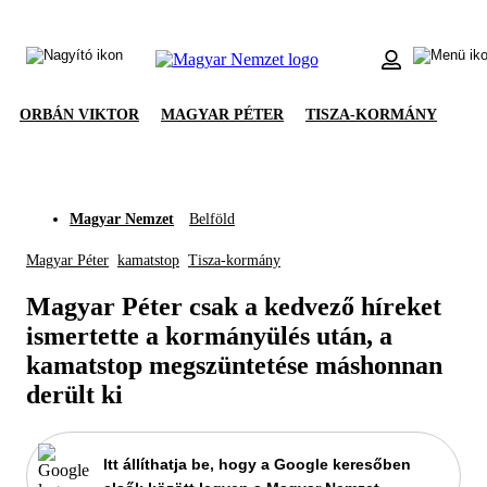
ORBÁN VIKTOR
MAGYAR PÉTER
TISZA-KORMÁNY
Magyar Nemzet
Belföld
Magyar Péter
kamatstop
Tisza-kormány
Magyar Péter csak a kedvező híreket
ismertette a kormányülés után, a
kamatstop megszüntetése máshonnan
derült ki
Itt állíthatja be, hogy a Google keresőben