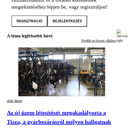
Hozzászóláshoz és a további kommentek
megtekintéséhez lépjen be, vagy regisztráljon!
REGISZTRÁCIÓ
BEJELENTKEZÉS
A téma legfrissebb hírei
Tovább az összes cikkhez
deák dániel
Az új üzem létesítését megakadályozta a
Tisza, a gyárbezárásról mélyen hallgatnak