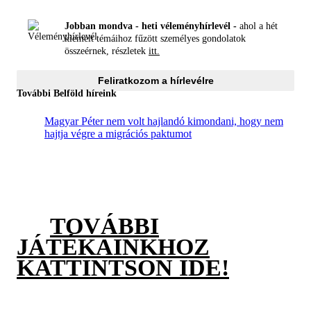
Jobban mondva - heti véleményhírlevél -
ahol a hét
kiemelt témáihoz fűzött személyes gondolatok
összeérnek, részletek
itt.
Feliratkozom a hírlevélre
További Belföld híreink
Magyar Péter nem volt hajlandó kimondani, hogy nem
hajtja végre a migrációs paktumot
TOVÁBBI
JÁTÉKAINKHOZ
KATTINTSON IDE!