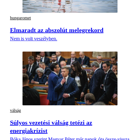
hungaromet
Elmaradt az abszolút melegrekord
Nem is volt veszélyben.
válság
Súlyos vezetési válság tetézi az
energiakrízist
Bóka János szerint Magyar Péter már napok óta össze-vissza