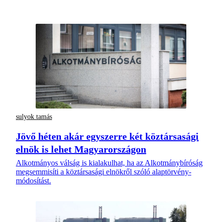
sulyok tamás
Jövő héten akár egyszerre két köztársasági
elnök is lehet Magyarországon
Alkotmányos válság is kialakulhat, ha az Alkotmánybíróság
megsemmisíti a köztársasági elnökről szóló alaptörvény-
módosítást.