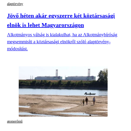
alaptörvény
Jövő héten akár egyszerre két köztársasági
elnök is lehet Magyarországon
Alkotmányos válság is kialakulhat, ha az Alkotmánybíróság
megsemmisíti a köztársasági elnökről szóló alaptörvény-
módosítást.
atomerőmű