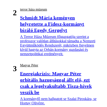
terror háza múzeum
2
Schmidt Mária keményen
helyretette a Fidesz-kormányt
bíráló Egedy Gergelyt
A Terror Háza Múzeum főigazgatója szerint a
professzor valótlan állításokkal támadta a Nemzeti
Együttműködés Rendszerét, miközben figyelmen
kívül hagyta az Orbán-kormány gazdasági és
nemzetpolitikai eredményeit.
Magyar Péter
3
Energiakrízis: Magyar Péter
orbitális hazugsággal állt elő, ezt
csak a legelvakultabb Tisza-hívek
veszik be
A kormányfő nem hallgatott se Szalai Piroskára, se
Hortay Olivérre.