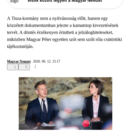
elsők között legyen a Magyar Nemzet
A Tisza-kormány nem a nyilvánosság előtt, hanem egy
közzétett dokumentumban jelezte a kamatstop kivezetésének
tervét. A döntés érzékenyen érintheti a jelzáloghiteleseket,
miközben Magyar Péter egyetlen szót sem szólt róla csütörtöki
tájékoztatóján.
Magyar Nemzet
2026. 06. 12. 15:17
1
1
0