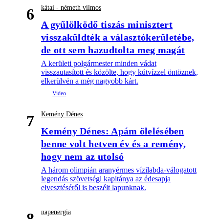
kátai - németh vilmos
6
A gyűlölködő tiszás minisztert
visszaküldték a választókerületébe,
de ott sem hazudtolta meg magát
A kerületi polgármester minden vádat
visszautasított és közölte, hogy kútvízzel öntöznek,
elkerülvén a még nagyobb kárt.
Kemény Dénes
7
Kemény Dénes: Apám ölelésében
benne volt hetven év és a remény,
hogy nem az utolsó
A három olimpián aranyérmes vízilabda-válogatott
legendás szövetségi kapitánya az édesapja
elvesztéséről is beszélt lapunknak.
napenergia
8