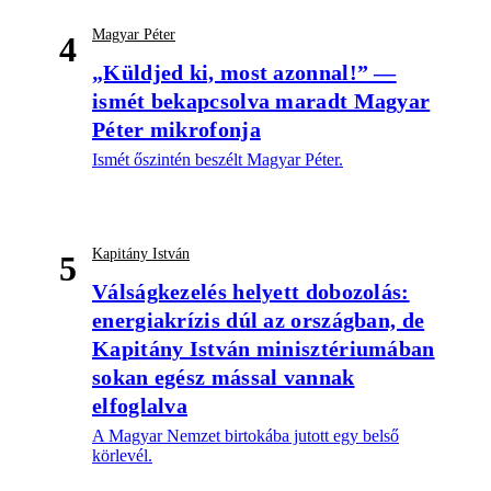
Magyar Péter
4
„Küldjed ki, most azonnal!” —
ismét bekapcsolva maradt Magyar
Péter mikrofonja
Ismét őszintén beszélt Magyar Péter.
Kapitány István
5
Válságkezelés helyett dobozolás:
energiakrízis dúl az országban, de
Kapitány István minisztériumában
sokan egész mással vannak
elfoglalva
A Magyar Nemzet birtokába jutott egy belső
körlevél.