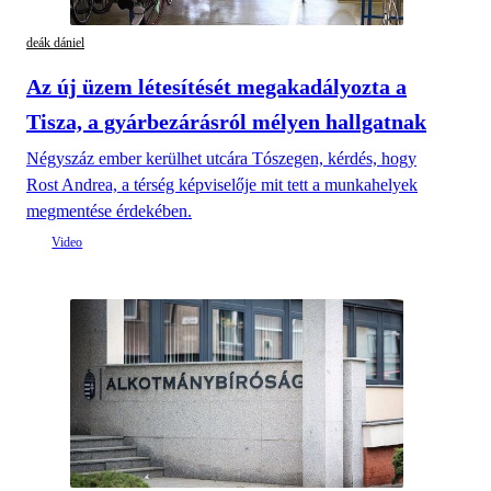
deák dániel
Az új üzem létesítését megakadályozta a
Tisza, a gyárbezárásról mélyen hallgatnak
Négyszáz ember kerülhet utcára Tószegen, kérdés, hogy
Rost Andrea, a térség képviselője mit tett a munkahelyek
megmentése érdekében.