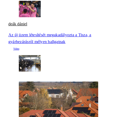
deák dániel
Az új üzem létesítését megakadályozta a Tisza, a
gyárbezárásról mélyen hallgatnak