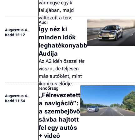
vármegye egyik
falujában, majd
változott a terv.
Audi
Így néz ki
Augusztus 4.
Kedd 12:12
minden idők
leghatékonyabb
Audija
Az A2 idén ősszel tér
vissza, de teljesen
más autóként, mint
ikonikus elődje.
rendőrség
„Félrevezetett
Augusztus 4.
Kedd 11:54
a navigáció”:
a szembejövő
sávba hajtott
fel egy autós
+ videó