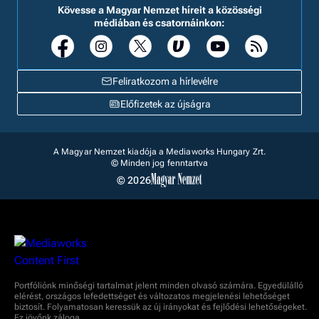
Kövesse a Magyar Nemzet híreit a közösségi
médiában és csatornáinkon:
Feliratkozom a hírlevélre
Előfizetek az újságra
A Magyar Nemzet kiadója a Mediaworks Hungary Zrt.
© Minden jog fenntartva
© 2026
Portfóliónk minőségi tartalmat jelent minden olvasó számára. Egyedülálló
elérést, országos lefedettséget és változatos megjelenési lehetőséget
biztosít. Folyamatosan keressük az új irányokat és fejlődési lehetőségeket.
Ez jövőnk záloga.