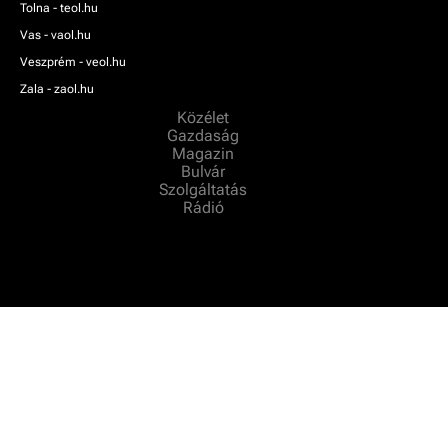
Tolna - teol.hu
Vas - vaol.hu
Veszprém - veol.hu
Zala - zaol.hu
Közélet
Gazdaság
Magazin
Bulvár
Szolgáltatás
Rádió