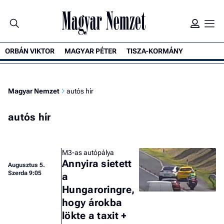
ORBÁN VIKTOR
MAGYAR PÉTER
TISZA-KORMÁNY
Magyar Nemzet
autós hír
autós hír
M3-as autópálya
Annyira sietett
Augusztus 5.
Szerda 9:05
a
Hungaroringre,
hogy árokba
lökte a taxit +