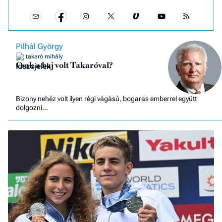
Pilhál György
takaró mihály
Csak a baj volt Takaróval?
Bizony nehéz volt ilyen régi vágású, bogaras emberrel együtt
dolgozni…