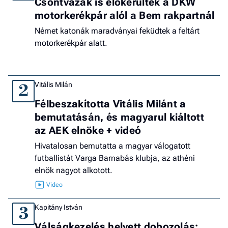
Csontvázak is előkerültek a DKW
motorkerékpár alól a Bem rakpartnál
Német katonák maradványai feküdtek a feltárt
motorkerékpár alatt.
Vitális Milán
2
Félbeszakította Vitális Milánt a
bemutatásán, és magyarul kiáltott
az AEK elnöke + videó
Hivatalosan bemutatta a magyar válogatott
futballistát Varga Barnabás klubja, az athéni
elnök nagyot alkotott.
Kapitány István
3
Válságkezelés helyett dobozolás: