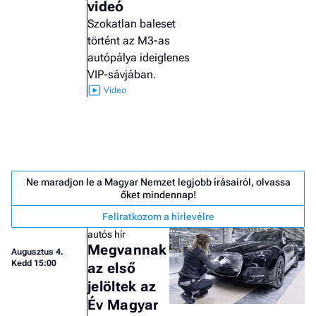
videó
Szokatlan baleset
történt az M3-as
autópálya ideiglenes
VIP-sávjában.
Ne maradjon le a Magyar Nemzet legjobb írásairól, olvassa
őket mindennap!
Feliratkozom a hírlevélre
autós hír
Megvannak
Augusztus 4.
Job
Kedd 15:00
az első
- he
jelöltek az
vél
Év Magyar
F