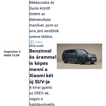
Békéscsaba és
Gyula között
történt az
életveszélyes
manőver, pont az
arra járó rendőrök
szeme láttára.
kínai autó
Benzinnel
Augusztus 3.
Hétfő 15:04
és árammal
is képes
menni a
Xiaomi két
új SUV-ja
A kínai gyártó
az EREV-ek,
vagyis a
hatótávnövelős