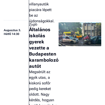
villanyautók
piacára lépett
be az
újdonságokkal.
Zugló
Általános
Augusztus 3.
Hétfő 14:30
iskolás
gyerek
vezette a
Budapesten
karambolozó
autót
Megsérült az
egyik utas, a
kiskorú sofőr
pedig kereket
oldott. Nagy
kérdés, hogyan