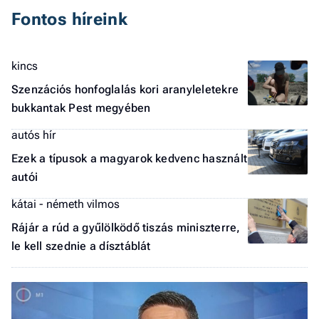
Fontos híreink
kincs
Szenzációs honfoglalás kori aranyleletekre
bukkantak Pest megyében
autós hír
Ezek a típusok a magyarok kedvenc használt
autói
kátai - németh vilmos
Rájár a rúd a gyűlölködő tiszás miniszterre,
le kell szednie a dísztáblát