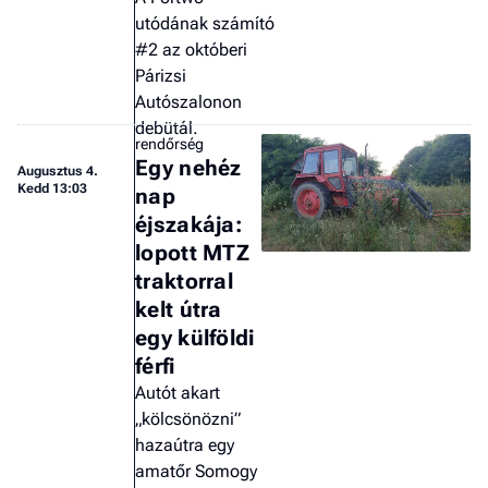
utódának számító
#2 az októberi
Párizsi
Autószalonon
debütál.
rendőrség
Egy nehéz
Augusztus 4.
Kedd 13:03
nap
éjszakája:
lopott MTZ
traktorral
kelt útra
egy külföldi
férfi
Autót akart
„kölcsönözni”
hazaútra egy
amatőr Somogy