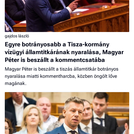
gajdos lászló
Egyre botrányosabb a Tisza-kormány
vízügyi államtitkárának nyaralása, Magyar
Péter is beszállt a kommentcsatába
Magyar Péter is beszállt a tiszás államtitkár botrányos
nyaralása miatti kommentharcba, közben öngólt lőve
magának.