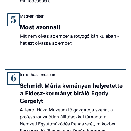
működésében.
Magyar Péter
5
Most azonnal!
Mit nem olvas az ember a rotyogó kánikulában -
hát ezt olvassa az ember:
terror háza múzeum
6
Schmidt Mária keményen helyretette
a Fidesz-kormányt bíráló Egedy
Gergelyt
A Terror Háza Múzeum főigazgatója szerint a
professzor valótlan állításokkal támadta a
Nemzeti Együttműködés Rendszerét, miközben
figyelmen kívül hagyta az Orbán-kormány