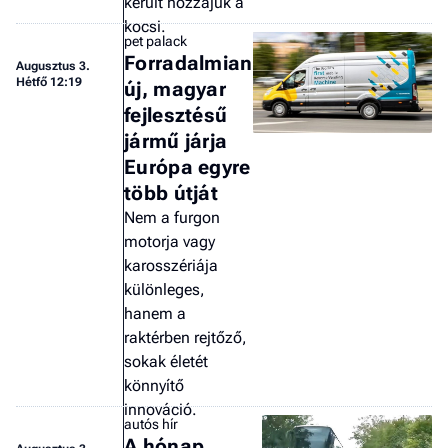
került hozzájuk a
kocsi.
pet palack
Forradalmian
Augusztus 3.
Hétfő 12:19
új, magyar
fejlesztésű
jármű járja
Európa egyre
több útját
Nem a furgon
motorja vagy
karosszériája
különleges,
hanem a
raktérben rejtőző,
sokak életét
könnyítő
innováció.
autós hír
A hónap,