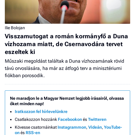
Ilie Bolojan
Visszamutogat a román kormányfő a Duna
vízhozama miatt, de Csernavodára tervet
eszeltek ki
Műszaki megoldást találtak a Duna vízhozamának rövid
távú orvoslására, ha már az átfogó terv a minisztériumi
fiókban porosodik.
Ne maradjon le a Magyar Nemzet legjobb írásairól, olvassa
őket minden nap!
Iratkozzon fel hírlevelünkre
Csatlakozzon hozzánk
Facebookon
és
Twitteren
Kövesse csatornáinkat
Instagrammon
,
Videán
,
YouTube-
on
és
RSS-en