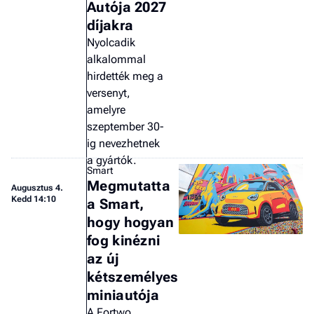
Autója 2027
a 
díjakra
Nyolcadik
alkalommal
hirdették meg a
versenyt,
amelyre
szeptember 30-
ig nevezhetnek
a gyártók.
Smart
Megmutatta
Augusztus 4.
Kedd 14:10
a Smart,
hogy hogyan
fog kinézni
az új
kétszemélyes
miniautója
A Fortwo