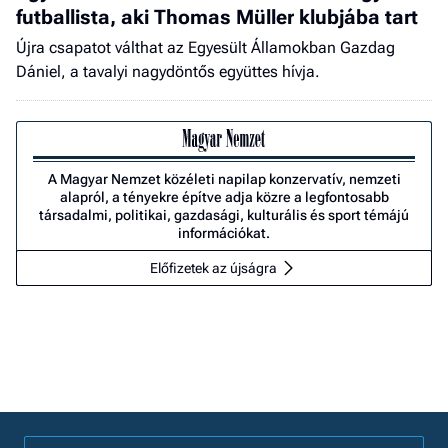
futballista, aki Thomas Müller klubjába tart
Újra csapatot válthat az Egyesült Államokban Gazdag
Dániel, a tavalyi nagydöntős együttes hívja.
A Magyar Nemzet közéleti napilap konzervatív, nemzeti
alapról, a tényekre építve adja közre a legfontosabb
társadalmi, politikai, gazdasági, kulturális és sport témájú
információkat.
Előfizetek az újságra