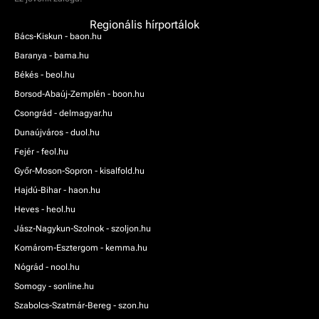
Regionális hírportálok
Bács-Kiskun - baon.hu
Baranya - bama.hu
Békés - beol.hu
Borsod-Abaúj-Zemplén - boon.hu
Csongrád - delmagyar.hu
Dunaújváros - duol.hu
Fejér - feol.hu
Győr-Moson-Sopron - kisalfold.hu
Hajdú-Bihar - haon.hu
Heves - heol.hu
Jász-Nagykun-Szolnok - szoljon.hu
Komárom-Esztergom - kemma.hu
Nógrád - nool.hu
Somogy - sonline.hu
Szabolcs-Szatmár-Bereg - szon.hu