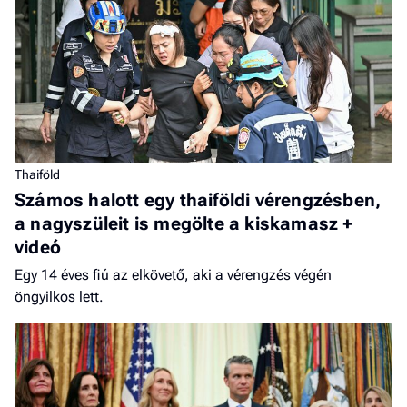
Thaiföld
Számos halott egy thaiföldi vérengzésben,
a nagyszüleit is megölte a kiskamasz +
videó
Egy 14 éves fiú az elkövető, aki a vérengzés végén
öngyilkos lett.