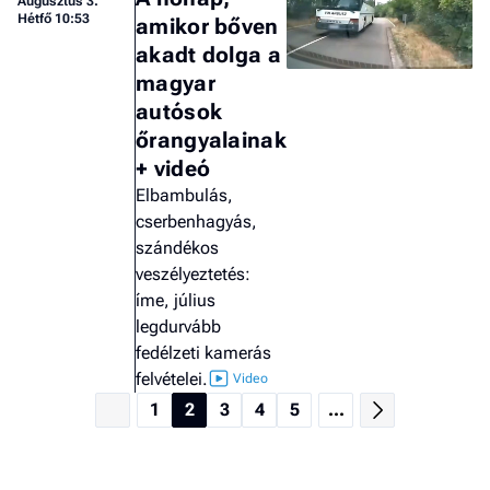
Augusztus 3.
Hétfő 10:53
amikor bőven
akadt dolga a
magyar
autósok
őrangyalainak
+ videó
Elbambulás,
cserbenhagyás,
szándékos
veszélyeztetés:
íme, július
legdurvább
fedélzeti kamerás
felvételei.
1
2
3
4
5
...