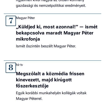
gazdasági és nemzetpolitikai eredményeit.
Magyar Péter
7
„Küldjed ki, most azonnal!” — ismét
bekapcsolva maradt Magyar Péter
mikrofonja
Ismét őszintén beszélt Magyar Péter.
hír tv
8
Megszólalt a közmédia frissen
kinevezett, majd kirúgott
főszerkesztője
Egyik korábbi munkahelyén kollégák voltak
Magyar Péterrel.