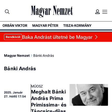
ORBÁN VIKTOR
MAGYAR PÉTER
TISZA-KORMÁNY
Baka Andrást ültetné be Magyar Péter a Sá
Rendkívüli
Magyar Nemzet
Bánki András
Bánki András
MÚOSZ
Meghalt Bánki
2025.
Január
27. Hétfő 17:54
András Prima
Primissima- és
Táncsics-díjas