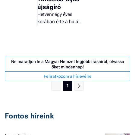
újságíró
Hetvennégy éves
korában érte a halál.
Ne maradjon le a Magyar Nemzet legjobb írásairól, olvassa
őket mindennap!
Feliratkozom a hírlevélre
1
Job
Fontos híreink
- he
vél
F