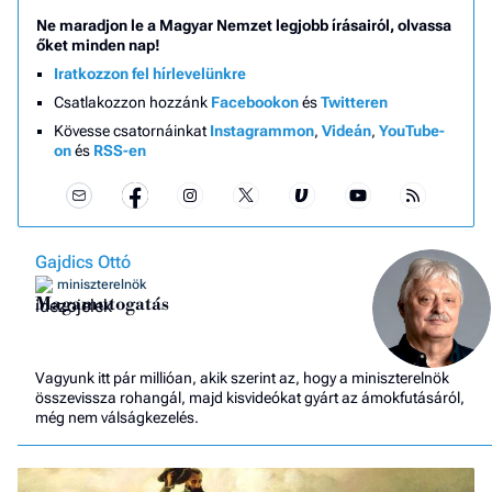
Ne maradjon le a Magyar Nemzet legjobb írásairól, olvassa
őket minden nap!
Iratkozzon fel hírlevelünkre
Csatlakozzon hozzánk
Facebookon
és
Twitteren
Kövesse csatornáinkat
Instagrammon
,
Videán
,
YouTube-
on
és
RSS-en
Gajdics Ottó
miniszterelnök
Magamutogatás
Vagyunk itt pár millióan, akik szerint az, hogy a miniszterelnök
összevissza rohangál, majd kisvideókat gyárt az ámokfutásáról,
még nem válságkezelés.