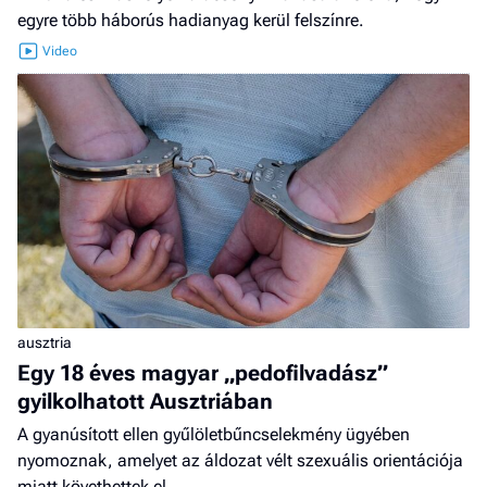
egyre több háborús hadianyag kerül felszínre.
ausztria
Egy 18 éves magyar „pedofilvadász”
gyilkolhatott Ausztriában
A gyanúsított ellen gyűlöletbűncselekmény ügyében
nyomoznak, amelyet az áldozat vélt szexuális orientációja
miatt követhettek el.