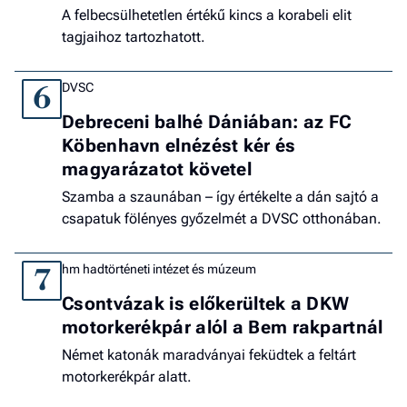
A felbecsülhetetlen értékű kincs a korabeli elit
tagjaihoz tartozhatott.
DVSC
6
Debreceni balhé Dániában: az FC
Köbenhavn elnézést kér és
magyarázatot követel
Szamba a szaunában – így értékelte a dán sajtó a
csapatuk fölényes győzelmét a DVSC otthonában.
hm hadtörténeti intézet és múzeum
7
Csontvázak is előkerültek a DKW
motorkerékpár alól a Bem rakpartnál
Német katonák maradványai feküdtek a feltárt
motorkerékpár alatt.