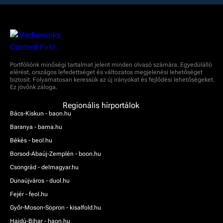
Portfóliónk minőségi tartalmat jelent minden olvasó számára. Egyedülálló
elérést, országos lefedettséget és változatos megjelenési lehetőséget
biztosít. Folyamatosan keressük az új irányokat és fejlődési lehetőségeket.
Ez jövőnk záloga.
Regionális hírportálok
Bács-Kiskun - baon.hu
Baranya - bama.hu
Békés - beol.hu
Borsod-Abaúj-Zemplén - boon.hu
Csongrád - delmagyar.hu
Dunaújváros - duol.hu
Fejér - feol.hu
Győr-Moson-Sopron - kisalfold.hu
Hajdú-Bihar - haon.hu