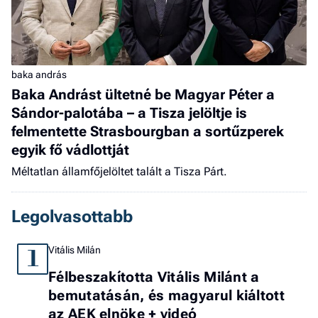
baka andrás
Baka Andrást ültetné be Magyar Péter a
Sándor-palotába – a Tisza jelöltje is
felmentette Strasbourgban a sortűzperek
egyik fő vádlottját
Méltatlan államfőjelöltet talált a Tisza Párt.
Legolvasottabb
Vitális Milán
1
Félbeszakította Vitális Milánt a
bemutatásán, és magyarul kiáltott
az AEK elnöke + videó