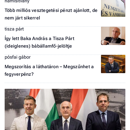
hamisítvány
a 
Több milliós vesztegetési pénzt ajánlott, de
nem járt sikerrel
tisza párt
Így lett Baka András a Tisza Párt
(ideiglenes) bábállamfő-jelöltje
pósfai gábor
Megszorítás a láthatáron – Megszűnhet a
fegyverpénz?