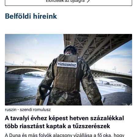
Előfizetek az újságra
Belföldi híreink
ruszin - szendi romulusz
A tavalyi évhez képest hetven százalékkal
több riasztást kaptak a tűzszerészek
A Duna és más folyók alacsony vízállása a fő oka, hogy