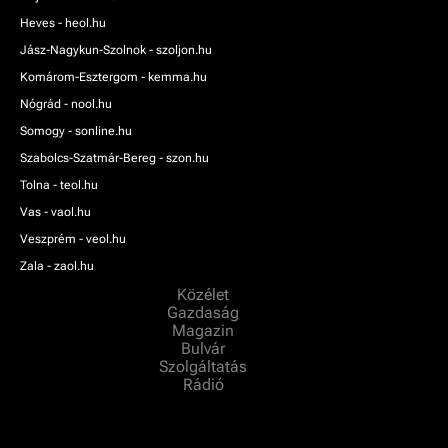
Heves - heol.hu
Jász-Nagykun-Szolnok - szoljon.hu
Komárom-Esztergom - kemma.hu
Nógrád - nool.hu
Somogy - sonline.hu
Szabolcs-Szatmár-Bereg - szon.hu
Tolna - teol.hu
Vas - vaol.hu
Veszprém - veol.hu
Zala - zaol.hu
Közélet
Gazdaság
Magazin
Bulvár
Szolgáltatás
Rádió