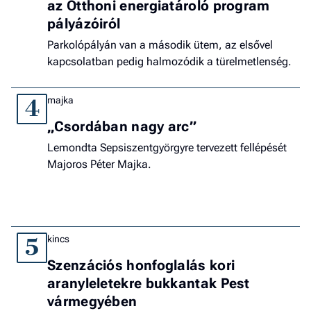
az Otthoni energiatároló program
pályázóiról
Parkolópályán van a második ütem, az elsővel
kapcsolatban pedig halmozódik a türelmetlenség.
majka
4
„Csordában nagy arc”
Lemondta Sepsiszentgyörgyre tervezett fellépését
Majoros Péter Majka.
kincs
5
Szenzációs honfoglalás kori
aranyleletekre bukkantak Pest
vármegyében