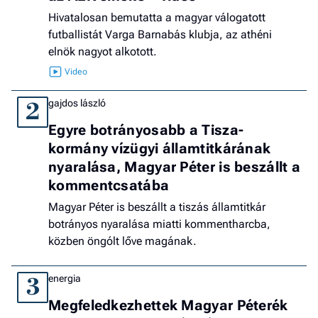
Hivatalosan bemutatta a magyar válogatott
futballistát Varga Barnabás klubja, az athéni
elnök nagyot alkotott.
gajdos lászló
2
Egyre botrányosabb a Tisza-
kormány vízügyi államtitkárának
nyaralása, Magyar Péter is beszállt a
kommentcsatába
Magyar Péter is beszállt a tiszás államtitkár
botrányos nyaralása miatti kommentharcba,
közben öngólt lőve magának.
energia
3
Megfeledkezhettek Magyar Péterék