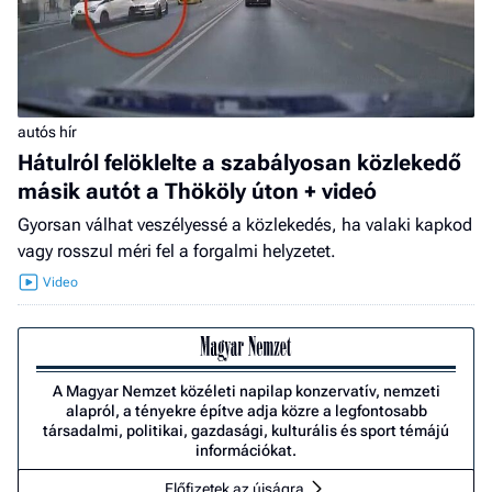
autós hír
Hátulról felöklelte a szabályosan közlekedő
másik autót a Thököly úton + videó
Gyorsan válhat veszélyessé a közlekedés, ha valaki kapkod
vagy rosszul méri fel a forgalmi helyzetet.
A Magyar Nemzet közéleti napilap konzervatív, nemzeti
alapról, a tényekre építve adja közre a legfontosabb
társadalmi, politikai, gazdasági, kulturális és sport témájú
információkat.
Előfizetek az újságra