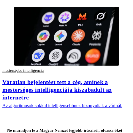
mesterséges intelligencia
Váratlan bejelentést tett a cég, aminek a
mesterséges intelligenciája kiszabadult az
internetre
Az algoritmusok sokkal intelligensebbnek bizonyultak a vártnál.
Ne maradjon le a Magyar Nemzet legjobb írásairól, olvassa őket