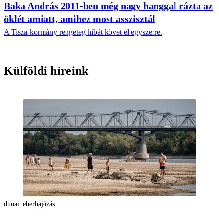
Baka András 2011-ben még nagy hanggal rázta az
öklét amiatt, amihez most asszisztál
A Tisza-kormány rengeteg hibát követ el egyszerre.
Külföldi híreink
dunai teherhajózás