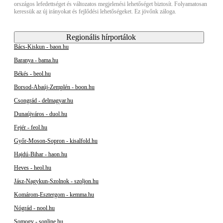
országos lefedettséget és változatos megjelenési lehetőséget biztosít. Folyamatosan
keressük az új irányokat és fejlődési lehetőségeket. Ez jövőnk záloga.
Regionális hírportálok
Bács-Kiskun - baon.hu
Baranya - bama.hu
Békés - beol.hu
Borsod-Abaúj-Zemplén - boon.hu
Csongrád - delmagyar.hu
Dunaújváros - duol.hu
Fejér - feol.hu
Győr-Moson-Sopron - kisalfold.hu
Hajdú-Bihar - haon.hu
Heves - heol.hu
Jász-Nagykun-Szolnok - szoljon.hu
Komárom-Esztergom - kemma.hu
Nógrád - nool.hu
Somogy - sonline.hu