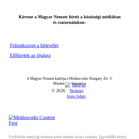
Kövesse a Magyar Nemzet híreit a közösségi médiában
és csatornáinkon:
Feliratkozom a hírlevélre
Előfizetek az újságra
A Magyar Nemzet kiadója a Mediaworks Hungary Zrt. ©
Minden jog fenntartva
© 2026
Portfóliónk minőségi tartalmat jelent minden olvasó számára. Egyedülálló elérést,