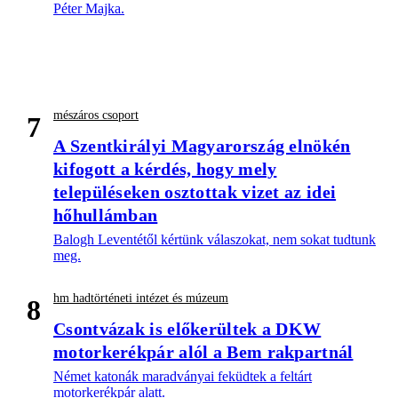
Péter Majka.
mészáros csoport
7
A Szentkirályi Magyarország elnökén
kifogott a kérdés, hogy mely
településeken osztottak vizet az idei
hőhullámban
Balogh Leventétől kértünk válaszokat, nem sokat tudtunk
meg.
hm hadtörténeti intézet és múzeum
8
Csontvázak is előkerültek a DKW
motorkerékpár alól a Bem rakpartnál
Német katonák maradványai feküdtek a feltárt
motorkerékpár alatt.