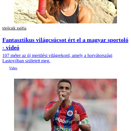
törőcsik zsófia
Fantasztikus világcsúcsot ért el a magyar sportoló
- videó
107 méter az új merülési világrekord, amely a horvátországi
Lastovóban született meg.