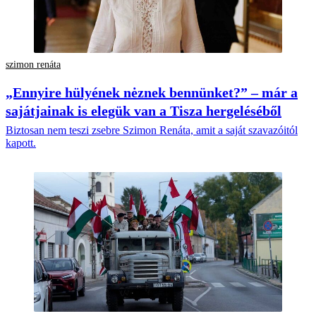
szimon renáta
„Ennyire hülyének nėznek bennünket?” – már a
sajátjainak is elegük van a Tisza hergeléséből
Biztosan nem teszi zsebre Szimon Renáta, amit a saját szavazóitól
kapott.