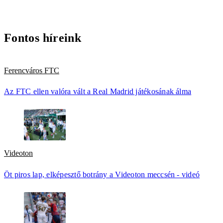
Fontos híreink
Ferencváros FTC
Az FTC ellen valóra vált a Real Madrid játékosának álma
Videoton
Öt piros lap, elképesztő botrány a Videoton meccsén - videó