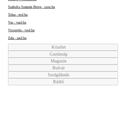
Szabolcs-Szatmár-Bereg - szon.hu
Tolna - teol.hu
Vas - vaol.hu
Veszprém - veol.hu
Zala - zaol.hu
Közélet
Gazdaság
Magazin
Bulvár
Szolgáltatás
Rádió