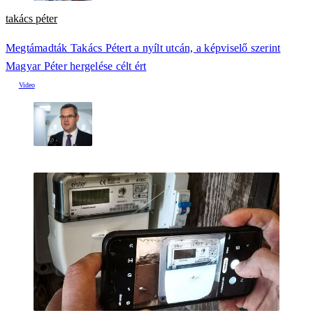
takács péter
Megtámadták Takács Pétert a nyílt utcán, a képviselő szerint
Magyar Péter hergelése célt ért