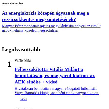
rezsicsökkentés
Az energiakrízis közepén ágyaznak meg a
rezsicsökkentés megszüntetésének?
Magyar Péter mondatait sajátos megvilágításba helyezi az elmúlt
napok néhány közéleti megszólalása.
Legolvasottabb
Vitális Milán
1
Félbeszakította Vitális Milánt a
bemutatásán, és magyarul kiáltott az
AEK elnöke + videó
Hivatalosan bemutatta a magyar válogatott futballistát
Varga Barnabás klubja, az athéni elnök nagyot alkotott.