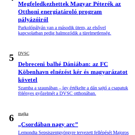
Megfeledkezhettek Magyar Péterék az
Otthoni energiatároló program
pályázóiról
Parkolópályán van a második ütem, az elsővel
kapcsolatban pedig halmozódik a türelmetlenség.
DVSC
5
Debreceni balhé Dániában: az FC
Köbenhavn elnézést kér és magyarázatot
követel
Szamba a szaunában – így értékelte a dán sajtó a csapatuk
fölényes győzelmét a DVSC otthonában.
majka
6
„Csordában nagy arc”
Lemondta Sepsiszentgyörgyre tervezett fellépését Majoros