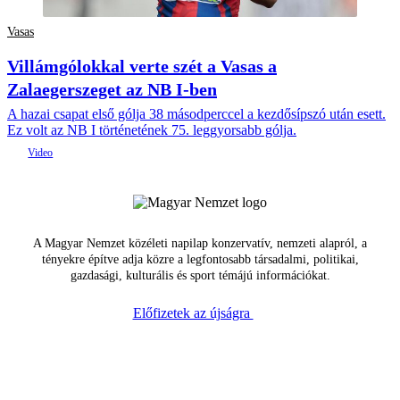
Vasas
Villámgólokkal verte szét a Vasas a
Zalaegerszeget az NB I-ben
A hazai csapat első gólja 38 másodperccel a kezdősípszó után esett.
Ez volt az NB I történetének 75. leggyorsabb gólja.
A Magyar Nemzet közéleti napilap konzervatív, nemzeti alapról, a
tényekre építve adja közre a legfontosabb társadalmi, politikai,
gazdasági, kulturális és sport témájú információkat.
Előfizetek az újságra