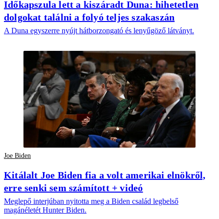
Időkapszula lett a kiszáradt Duna: hihetetlen
dolgokat találni a folyó teljes szakaszán
A Duna egyszerre nyújt hátborzongató és lenyűgöző látványt.
Joe Biden
Kitálalt Joe Biden fia a volt amerikai elnökről,
erre senki sem számított + videó
Meglepő interjúban nyitotta meg a Biden család legbelső
magánéletét Hunter Biden.