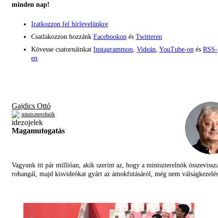
minden nap!
Iratkozzon fel hírlevelünkre
Csatlakozzon hozzánk
Facebookon
és
Twitteren
Kövesse csatornáinkat
Instagrammon
,
Videán
,
YouTube-on
és
RSS-
en
Gajdics Ottó
miniszterelnök
Magamutogatás
Vagyunk itt pár millióan, akik szerint az, hogy a miniszterelnök összevissz
rohangál, majd kisvideókat gyárt az ámokfutásáról, még nem válságkezelés