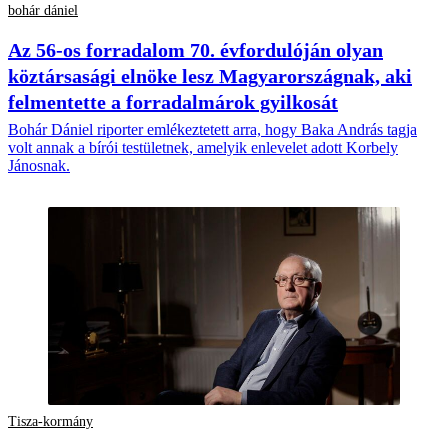
bohár dániel
Az 56-os forradalom 70. évfordulóján olyan
köztársasági elnöke lesz Magyarországnak, aki
felmentette a forradalmárok gyilkosát
Bohár Dániel riporter emlékeztetett arra, hogy Baka András tagja
volt annak a bírói testületnek, amelyik enlevelet adott Korbely
Jánosnak.
Tisza-kormány