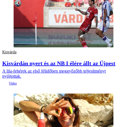
Kisvárda
Kisvárdán nyert és az NB I élére állt az Újpest
A lila-fehérek az első félidőben meggyőzőbb teljesítményt
nyújtottak.