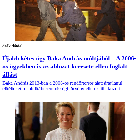
deák dániel
Újabb kétes ügy Baka András múltjából – A 2006-
os ügyekben is az áldozat keresete ellen foglalt
állást
Baka András 2013-ban a 2006-os rendőrterror alatt ártatlanul
elítélteket rehabilitáló semmisségi törvény ellen is tiltakozott.