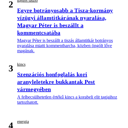
gajdos lászló
2
Egyre botrányosabb a Tisza-kormány
vízügyi államtitkárának nyaralása,
Magyar Péter is beszállt a
kommentcsatába
Magyar Péter is beszállt a tiszás államtitkár botrányos
nyaralása miatti kommentharcba, közben öngólt lőve
magának.
kincs
3
Szenzációs honfoglalás kori
aranyleletekre bukkantak Pest
vármegyében
A felbecsülhetetlen értékű kincs a korabeli elit tagjaihoz
tartozhatott.
energia
4