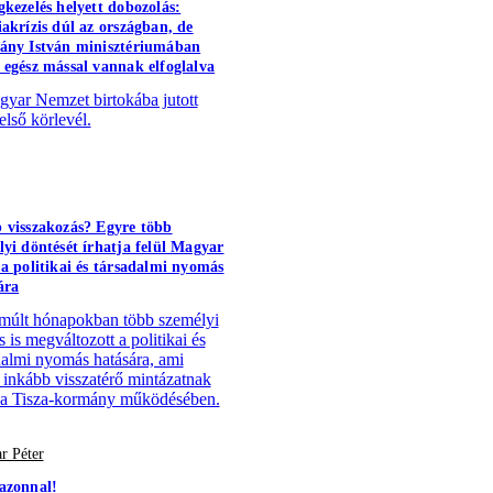
gkezelés helyett dobozolás:
iakrízis dúl az országban, de
ány István minisztériumában
 egész mással vannak elfoglalva
yar Nemzet birtokába jutott
első körlevél.
 visszakozás? Egyre több
lyi döntését írhatja felül Magyar
 a politikai és társadalmi nyomás
ára
múlt hónapokban több személyi
 is megváltozott a politikai és
dalmi nyomás hatására, ami
 inkább visszatérő mintázatnak
 a Tisza-kormány működésében.
r Péter
azonnal!