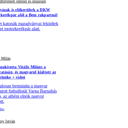
történeti intézet és múzeum
vázak is előkerültek a DKW
kerékpár alól a Bem rakpartnál
 katonák maradványai feküdtek
árt motorkerékpár alatt.
s Milán
szakította Vitális Milánt a
atásán, és magyarul kiáltott az
lnöke + videó
alosan bemutatta a magyar
atott futballistát Varga Barnabás
a, az athéni elnök nagyot
tt.
ny István