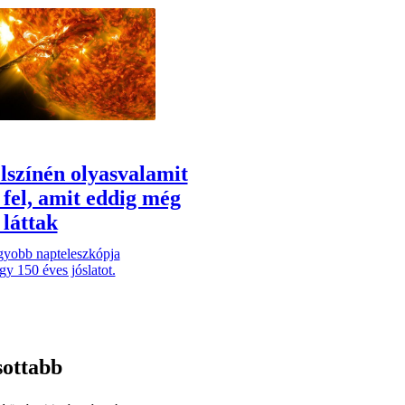
lszínén olyasvalamit
 fel, amit eddig még
láttak
gyobb napteleszkópja
gy 150 éves jóslatot.
sottabb