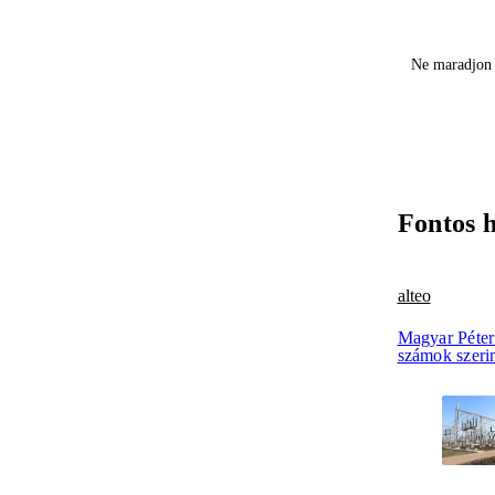
Ne maradjon 
Fontos 
alteo
Magyar Péter 
számok szerin