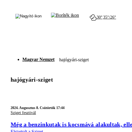
30°
35°/26°
Magyar Nemzet
hajógyári-sziget
hajógyári-sziget
2024.
Augusztus 8. Csütörtök 17:44
Sziget fesztivál
Még a benzinkutak is kocsmává alakultak, ell
Elstartolt a Sziget.