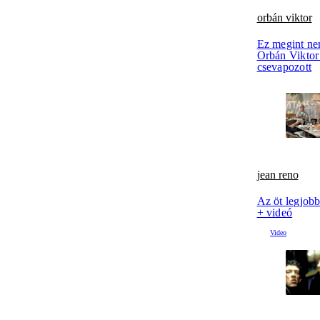
orbán viktor
Ez megint ne
Orbán Viktor 
csevapozott
jean reno
Az öt legjob
+ videó