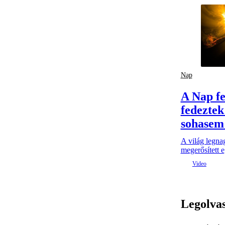
Nap
A Nap fe
fedeztek
sohasem 
A világ legna
megerősített e
Legolva