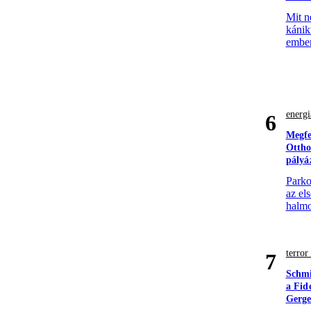
Mit n
kánik
ember
energi
6
Megfe
Ottho
pályá
Parko
az el
halmo
terro
7
Schmi
a Fid
Gerge