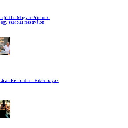
m jött be Magyar Péternek:
egy szerbiai fesztiválon
b Jean Reno-film – Bíbor folyók