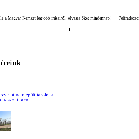
le a Magyar Nemzet legjobb írásairól, olvassa őket mindennap!
Feliratkozo
1
híreink
szerint nem épült tároló, a
t viszont igen