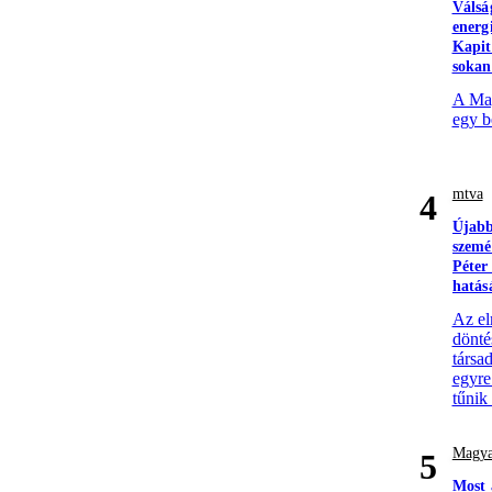
Válsá
energ
Kapit
sokan
A Mag
egy b
mtva
4
Újabb
szemé
Péter
hatás
Az el
döntés
társa
egyre
tűnik
Magya
5
Most 