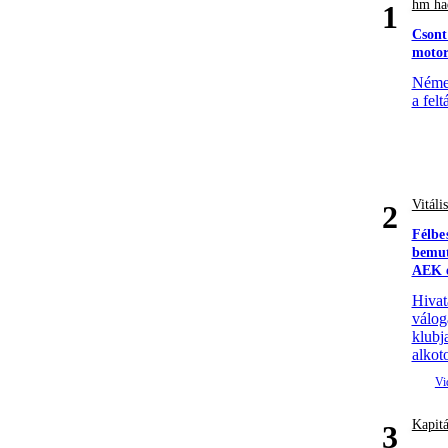
hm had
1
Csont
motor
Német
a felt
Vitáli
2
Félbe
bemut
AEK e
Hivat
válog
klubj
alkoto
Kapitá
3