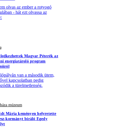
em olvas az ember a rotyogó
ulában - hát ezt olvassa az
:
a
ledkezhettek Magyar Péterék az
ni energiatároló program
zóiról
lópályán van a második ütem,
sővel kapcsolatban pedig
zódik a türelmetlenség.
r háza múzeum
dt Mária keményen helyretette
esz-kormányt bíráló Egedy
lyt