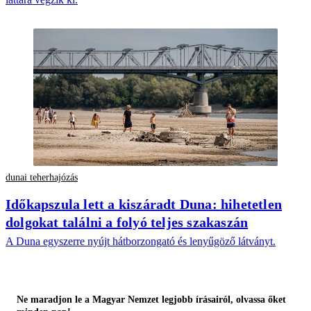
dunai teherhajózás
Időkapszula lett a kiszáradt Duna: hihetetlen
dolgokat találni a folyó teljes szakaszán
A Duna egyszerre nyújt hátborzongató és lenyűgöző látványt.
Ne maradjon le a Magyar Nemzet legjobb írásairól, olvassa őket