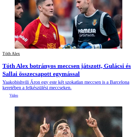
Tóth Alex
Tóth Alex botrányos meccsen játszott, Gulácsi és
Sallai összecsapott egymással
Yaakobishvili Áron egy este két szokatlan meccsen is a Barcelona
keretében a felkészülési meccseken.