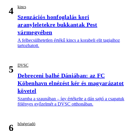
kincs
4
Szenzációs honfoglalás kori
aranyleletekre bukkantak Pest
vármegyében
A felbecsülhetetlen értékű kincs a korabeli elit tagjaihoz
tartozhatott.
DVSC
5
Debreceni balhé Dániában: az FC
Köbenhavn elnézést kér és magyarázatot
követel
Szamba a szaunában – így értékelte a dán sajtó a csapatuk
fölényes győzelmét a DVSC otthonában.
hőségriadó
6