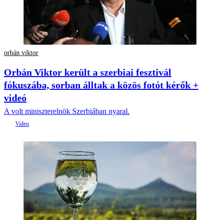
orbán viktor
Orbán Viktor került a szerbiai fesztivál
fókuszába, sorban álltak a közös fotót kérők +
videó
A volt miniszterelnök Szerbiában nyaral.