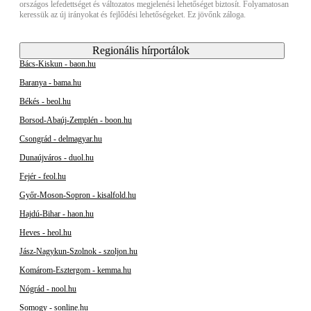
országos lefedettséget és változatos megjelenési lehetőséget biztosít. Folyamatosan
keressük az új irányokat és fejlődési lehetőségeket. Ez jövőnk záloga.
Regionális hírportálok
Bács-Kiskun - baon.hu
Baranya - bama.hu
Békés - beol.hu
Borsod-Abaúj-Zemplén - boon.hu
Csongrád - delmagyar.hu
Dunaújváros - duol.hu
Fejér - feol.hu
Győr-Moson-Sopron - kisalfold.hu
Hajdú-Bihar - haon.hu
Heves - heol.hu
Jász-Nagykun-Szolnok - szoljon.hu
Komárom-Esztergom - kemma.hu
Nógrád - nool.hu
Somogy - sonline.hu