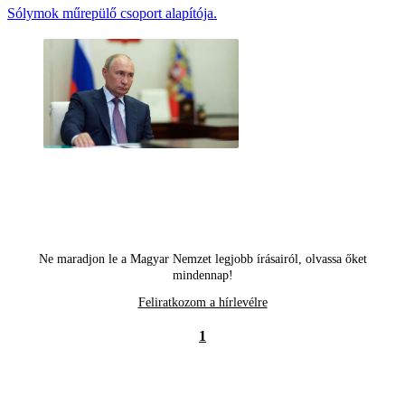
Sólymok műrepülő csoport alapítója.
Ne maradjon le a Magyar Nemzet legjobb írásairól, olvassa őket
mindennap!
Feliratkozom a hírlevélre
1