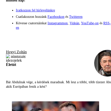
minden nap!
Iratkozzon fel hírlevelünkre
Csatlakozzon hozzánk
Facebookon
és
Twitteren
Kövesse csatornáinkat
Instagrammon
,
Videán
,
YouTube-on
és
RSS-
en
Hegyi Zoltán
németország
Életút
Bár Abdulnak vége, a kérdések maradnak. Mi lesz a többi, több tízezer Abd
akik Európában fenik a kést?