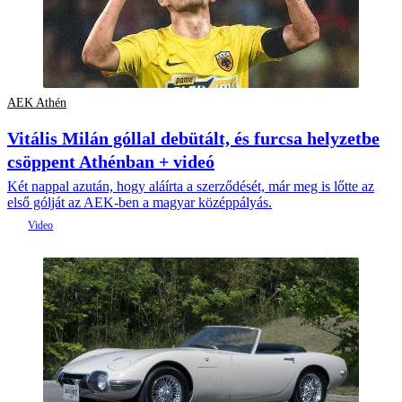
AEK Athén
Vitális Milán góllal debütált, és furcsa helyzetbe
csöppent Athénban + videó
Két nappal azután, hogy aláírta a szerződését, már meg is lőtte az
első gólját az AEK-ben a magyar középpályás.