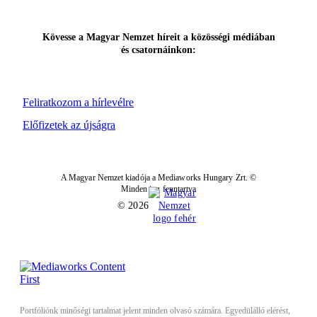
Kövesse a Magyar Nemzet híreit a közösségi médiában
és csatornáinkon:
Feliratkozom a hírlevélre
Előfizetek az újságra
A Magyar Nemzet kiadója a Mediaworks Hungary Zrt. ©
Minden jog fenntartva
© 2026
Portfóliónk minőségi tartalmat jelent minden olvasó számára. Egyedülálló elérést,