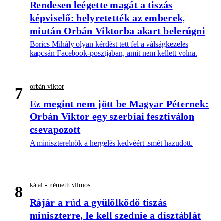
Rendesen leégette magát a tiszás
képviselő: helyretették az emberek,
miután Orbán Viktorba akart belerúgni
Borics Mihály olyan kérdést tett fel a válságkezelés
kapcsán Facebook-posztjában, amit nem kellett volna.
orbán viktor
7
Ez megint nem jött be Magyar Péternek:
Orbán Viktor egy szerbiai fesztiválon
csevapozott
A miniszterelnök a hergelés kedvéért ismét hazudott.
kátai - németh vilmos
8
Rájár a rúd a gyűlölködő tiszás
miniszterre, le kell szednie a dísztáblát