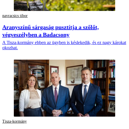
navracsics tibor
Aranyszínű sárgaság pusztítja a szőlőt,
végveszélyben a Badacsony
A Tisza-kormány ebben az ügyben is késlekedik, és ez nagy károkat
okozhat.
Tisza-kormány