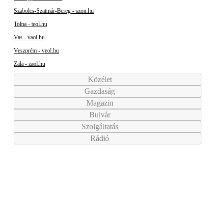
Szabolcs-Szatmár-Bereg - szon.hu
Tolna - teol.hu
Vas - vaol.hu
Veszprém - veol.hu
Zala - zaol.hu
Közélet
Gazdaság
Magazin
Bulvár
Szolgáltatás
Rádió