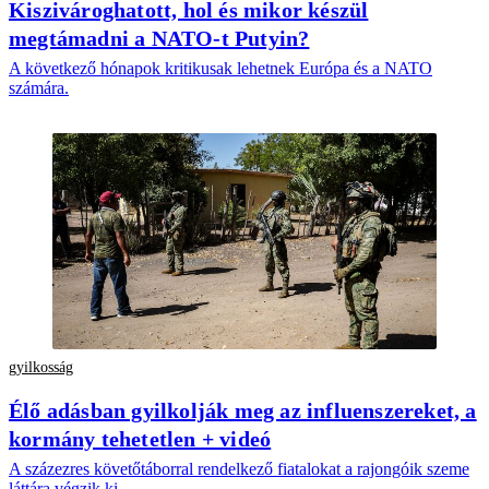
Kiszivároghatott, hol és mikor készül
megtámadni a NATO-t Putyin?
A következő hónapok kritikusak lehetnek Európa és a NATO
számára.
gyilkosság
Élő adásban gyilkolják meg az influenszereket, a
kormány tehetetlen + videó
A százezres követőtáborral rendelkező fiatalokat a rajongóik szeme
láttára végzik ki.