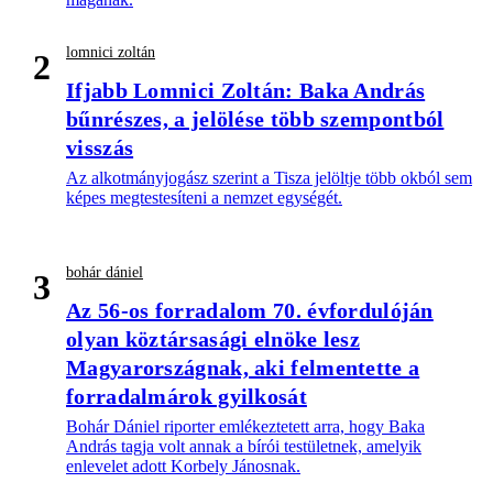
lomnici zoltán
2
Ifjabb Lomnici Zoltán: Baka András
bűnrészes, a jelölése több szempontból
visszás
Az alkotmányjogász szerint a Tisza jelöltje több okból sem
képes megtestesíteni a nemzet egységét.
bohár dániel
3
Az 56-os forradalom 70. évfordulóján
olyan köztársasági elnöke lesz
Magyarországnak, aki felmentette a
forradalmárok gyilkosát
Bohár Dániel riporter emlékeztetett arra, hogy Baka
András tagja volt annak a bírói testületnek, amelyik
enlevelet adott Korbely Jánosnak.