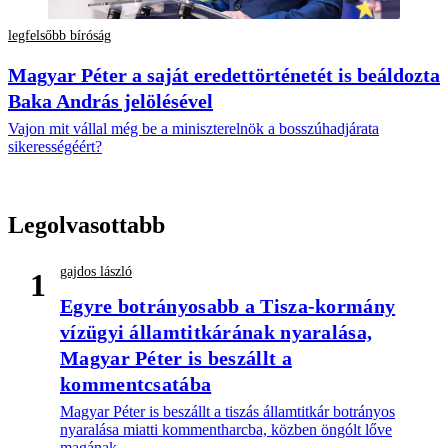
legfelsőbb bíróság
Magyar Péter a saját eredettörténetét is beáldozta
Baka András jelölésével
Vajon mit vállal még be a miniszterelnök a bosszúhadjárata
sikerességéért?
Legolvasottabb
gajdos lászló
1
Egyre botrányosabb a Tisza-kormány
vízügyi államtitkárának nyaralása,
Magyar Péter is beszállt a
kommentcsatába
Magyar Péter is beszállt a tiszás államtitkár botrányos
nyaralása miatti kommentharcba, közben öngólt lőve
magának.