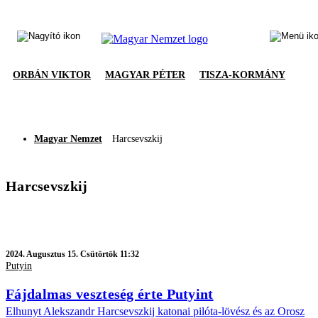
ORBÁN VIKTOR
MAGYAR PÉTER
TISZA-KORMÁNY
Magyar Nemzet
Harcsevszkij
Harcsevszkij
2024.
Augusztus 15. Csütörtök 11:32
Putyin
Fájdalmas veszteség érte Putyint
Elhunyt Alekszandr Harcsevszkij katonai pilóta-lövész és az Orosz