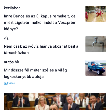
a 
kézilabda
Imre Bence és az új kapus remekelt, de
miért Ligetvári nélkül indult a Veszprém
idénye?
víz
Nem csak az ivóvíz hiánya okozhat bajt a
társasházban
autós hír
Mindössze fél méter széles a világ
legkeskenyebb autója