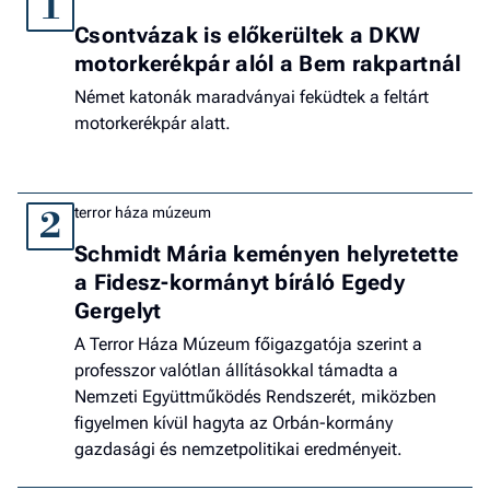
1
Csontvázak is előkerültek a DKW
motorkerékpár alól a Bem rakpartnál
Német katonák maradványai feküdtek a feltárt
motorkerékpár alatt.
terror háza múzeum
2
Schmidt Mária keményen helyretette
a Fidesz-kormányt bíráló Egedy
Gergelyt
A Terror Háza Múzeum főigazgatója szerint a
professzor valótlan állításokkal támadta a
Nemzeti Együttműködés Rendszerét, miközben
figyelmen kívül hagyta az Orbán-kormány
gazdasági és nemzetpolitikai eredményeit.