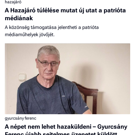
hazajáró
A Hazajáró túlélése mutat új utat a patrióta
médiának
A közönség támogatása jelentheti a patrióta
médiaműhelyek jövőjét.
gyurcsány ferenc
A népet nem lehet hazaküldeni – Gyurcsány
Ferenc újabb sejtelmes üzenetet küldött,