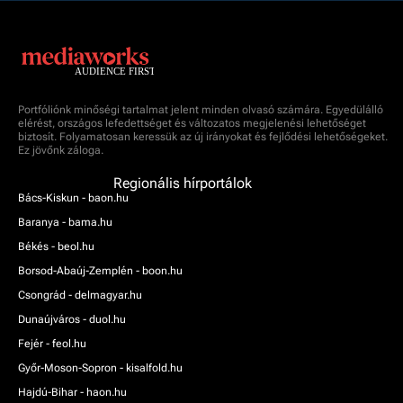
Portfóliónk minőségi tartalmat jelent minden olvasó számára. Egyedülálló
elérést, országos lefedettséget és változatos megjelenési lehetőséget
biztosít. Folyamatosan keressük az új irányokat és fejlődési lehetőségeket.
Ez jövőnk záloga.
Regionális hírportálok
Bács-Kiskun - baon.hu
Baranya - bama.hu
Békés - beol.hu
Borsod-Abaúj-Zemplén - boon.hu
Csongrád - delmagyar.hu
Dunaújváros - duol.hu
Fejér - feol.hu
Győr-Moson-Sopron - kisalfold.hu
Hajdú-Bihar - haon.hu