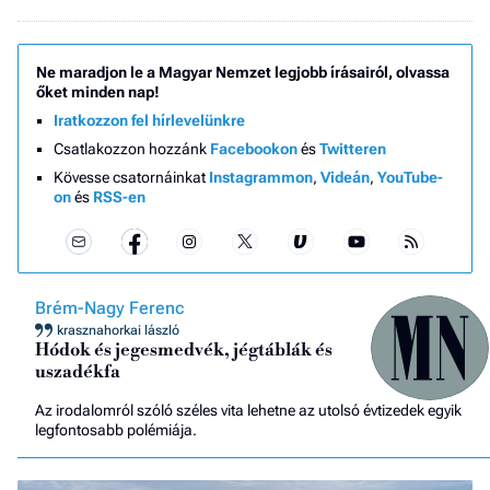
Ne maradjon le a Magyar Nemzet legjobb írásairól, olvassa
őket minden nap!
Iratkozzon fel hírlevelünkre
Csatlakozzon hozzánk
Facebookon
és
Twitteren
Kövesse csatornáinkat
Instagrammon
,
Videán
,
YouTube-
on
és
RSS-en
Brém-Nagy Ferenc
krasznahorkai lászló
Hódok és jegesmedvék, jégtáblák és
uszadékfa
Az irodalomról szóló széles vita lehetne az utolsó évtizedek egyik
legfontosabb polémiája.