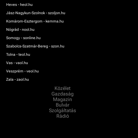
Heves - heol.hu
Jász-Nagykun-Szolnok - szoljon.hu
Komárom-Esztergom - kemma.hu
Nógrád - nool.hu
Somogy - sonline.hu
Szabolcs-Szatmár-Bereg - szon.hu
Tolna - teol.hu
Vas - vaol.hu
Veszprém - veol.hu
Zala - zaol.hu
Közélet
Gazdaság
Magazin
Bulvár
Szolgáltatás
Rádió