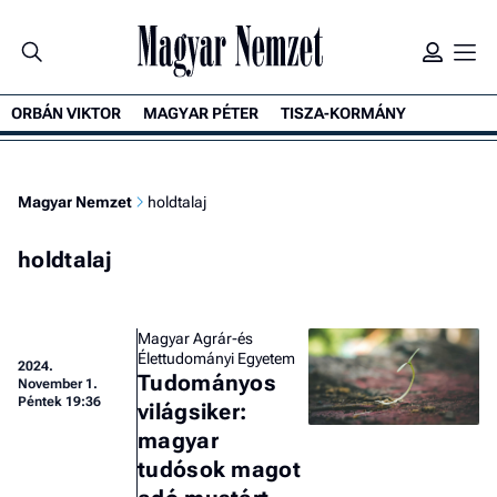
ORBÁN VIKTOR
MAGYAR PÉTER
TISZA-KORMÁNY
Magyar Nemzet
holdtalaj
holdtalaj
Magyar Agrár-és
Élettudományi Egyetem
2024.
Tudományos
November 1.
Péntek 19:36
világsiker:
magyar
tudósok magot