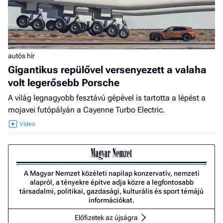
autós hír
Gigantikus repülővel versenyezett a valaha
volt legerősebb Porsche
A világ legnagyobb fesztávú gépével is tartotta a lépést a
mojavei futópályán a Cayenne Turbo Electric.
A Magyar Nemzet közéleti napilap konzervatív, nemzeti
alapról, a tényekre építve adja közre a legfontosabb
társadalmi, politikai, gazdasági, kulturális és sport témájú
információkat.
Előfizetek az újságra