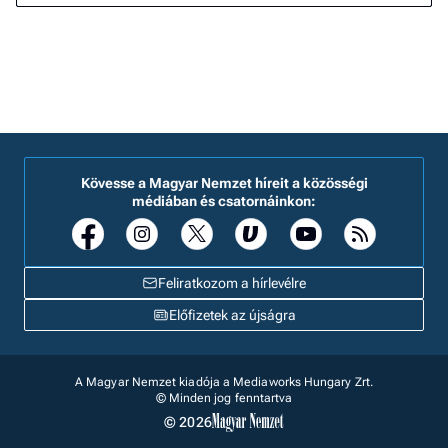
Kövesse a Magyar Nemzet híreit a közösségi
médiában és csatornáinkon:
Feliratkozom a hírlevélre
Előfizetek az újságra
A Magyar Nemzet kiadója a Mediaworks Hungary Zrt.
© Minden jog fenntartva
© 2026