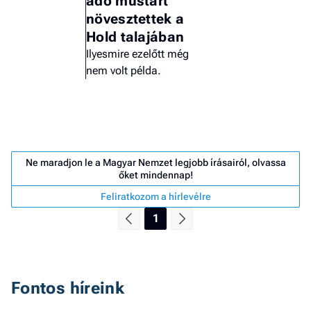
adó mustárt
növesztettek a
Hold talajában
Ilyesmire ezelőtt még
nem volt példa.
Ne maradjon le a Magyar Nemzet legjobb írásairól, olvassa
őket mindennap!
Feliratkozom a hírlevélre
1
Job
- he
vél
Fontos híreink
F