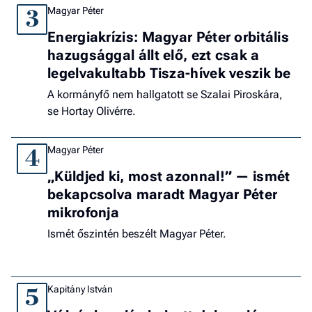
Magyar Péter
3
Energiakrízis: Magyar Péter orbitális
hazugsággal állt elő, ezt csak a
legelvakultabb Tisza-hívek veszik be
A kormányfő nem hallgatott se Szalai Piroskára,
se Hortay Olivérre.
Magyar Péter
4
„Küldjed ki, most azonnal!” — ismét
bekapcsolva maradt Magyar Péter
mikrofonja
Ismét őszintén beszélt Magyar Péter.
Kapitány István
5