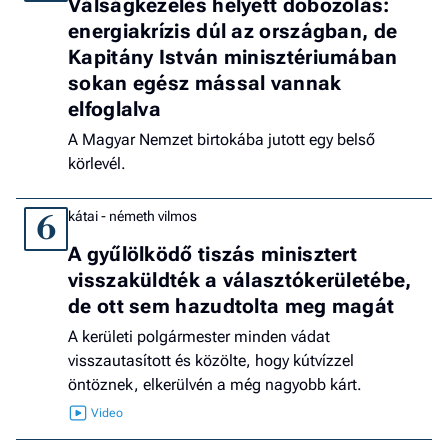
Válságkezelés helyett dobozolás:
energiakrízis dúl az országban, de
Kapitány István minisztériumában
sokan egész mással vannak
elfoglalva
A Magyar Nemzet birtokába jutott egy belső
körlevél.
kátai - németh vilmos
6
A gyűlölködő tiszás minisztert
visszaküldték a választókerületébe,
de ott sem hazudtolta meg magát
A kerületi polgármester minden vádat
visszautasított és közölte, hogy kútvízzel
öntöznek, elkerülvén a még nagyobb kárt.