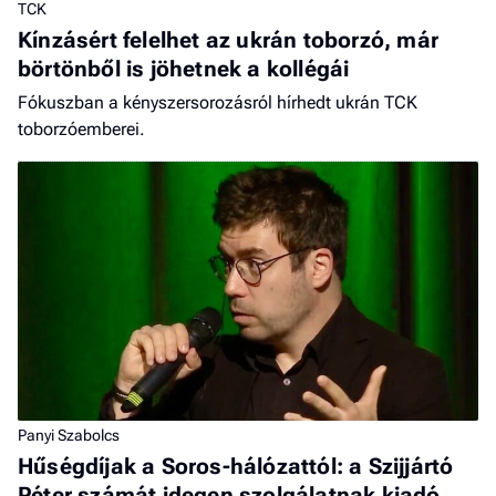
TCK
Kínzásért felelhet az ukrán toborzó, már
börtönből is jöhetnek a kollégái
Fókuszban a kényszersorozásról hírhedt ukrán TCK
toborzóemberei.
Panyi Szabolcs
Hűségdíjak a Soros-hálózattól: a Szijjártó
Péter számát idegen szolgálatnak kiadó