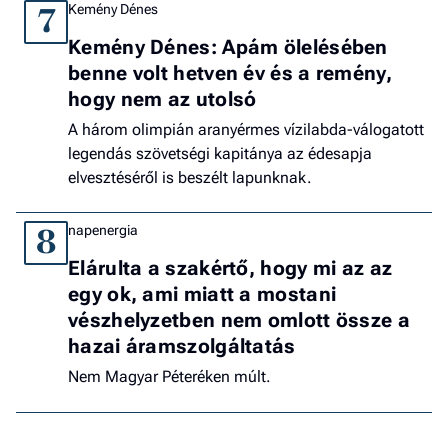
Kemény Dénes
7
Kemény Dénes: Apám ölelésében
benne volt hetven év és a remény,
hogy nem az utolsó
A három olimpián aranyérmes vízilabda-válogatott
legendás szövetségi kapitánya az édesapja
elvesztéséről is beszélt lapunknak.
napenergia
8
Elárulta a szakértő, hogy mi az az
egy ok, ami miatt a mostani
vészhelyzetben nem omlott össze a
hazai áramszolgáltatás
Nem Magyar Péteréken múlt.