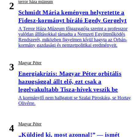
terror háza múzeum
2
Schmidt Mária keményen helyretette a
Fidesz-kormányt bíráló Egedy Gergelyt
A Terror Háza Múzeum főigazgatója szerint a professzor
valótlan állításokkal támadta a Nemzeti Együttműködés
Rendszerét, miközben figyelmen kívül hagyta az Orbán-
kormány gazdasági és nemzetpolitikai eredményeit.
Magyar Péter
3
Energiakrízis: Magyar Péter orbitális
hazugsággal állt elő, ezt csak a
legelvakultabb Tisza-hívek veszik be
A kormányfő nem hallgatott se Szalai Piroskára, se Hortay
Olivérre.
Magyar Péter
4
„Küldjed ki, most azonnal!” — ismét