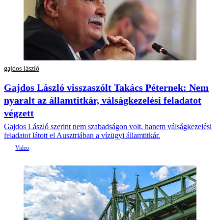
gajdos lászló
Gajdos László visszaszólt Takács Péternek: Nem
nyaralt az államtitkár, válságkezelési feladatot
végzett
Gajdos László szerint nem szabadságon volt, hanem válságkezelési
feladatot látott el Ausztriában a vízügyi államtitkár.