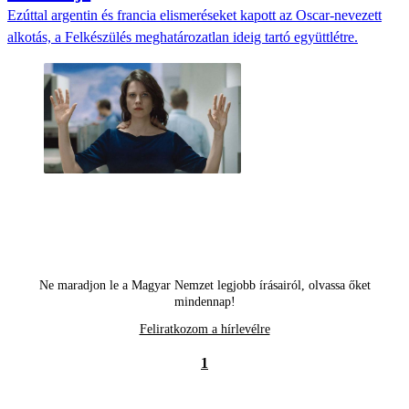
Ezúttal argentin és francia elismeréseket kapott az Oscar-nevezett
alkotás, a Felkészülés meghatározatlan ideig tartó együttlétre.
Ne maradjon le a Magyar Nemzet legjobb írásairól, olvassa őket
mindennap!
Feliratkozom a hírlevélre
1