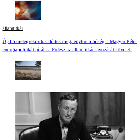
államtitkár
Újabb melegrekordok dőltek meg, enyhül a hőség – Magyar Péter
energiapolitikát bírált, a Fidesz az államtitkár távozását követeli