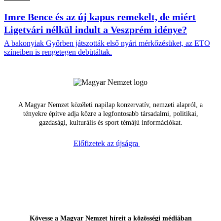
Imre Bence és az új kapus remekelt, de miért
Ligetvári nélkül indult a Veszprém idénye?
A bakonyiak Győrben játszották első nyári mérkőzésüket, az ETO
színeiben is rengetegen debütáltak.
A Magyar Nemzet közéleti napilap konzervatív, nemzeti alapról, a
tényekre építve adja közre a legfontosabb társadalmi, politikai,
gazdasági, kulturális és sport témájú információkat.
Előfizetek az újságra
Kövesse a Magyar Nemzet híreit a közösségi médiában