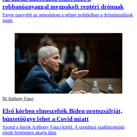
robbanóanyaggal megpakolt reptéri drónnak
Egyre nagyobb az aggodalom a német politikában a dróntámadások
miatt.
Dr Anthony Fauci
Első körben elmeszelték Biden protezsáltját,
büntetőügye lehet a Covid miatt
Szorul a hurok Anthony Fauci körül. A szenátusi szakbizottsági
elnök börtönben akarja látni