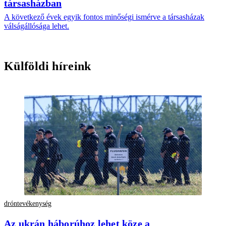
társasházban
A következő évek egyik fontos minőségi ismérve a társasházak
válságállósága lehet.
Külföldi híreink
dróntevékenység
Az ukrán háborúhoz lehet köze a