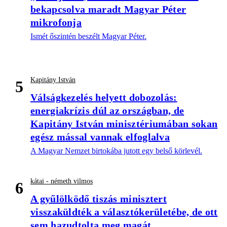
bekapcsolva maradt Magyar Péter
mikrofonja
Ismét őszintén beszélt Magyar Péter.
Kapitány István
5
Válságkezelés helyett dobozolás:
energiakrízis dúl az országban, de
Kapitány István minisztériumában sokan
egész mással vannak elfoglalva
A Magyar Nemzet birtokába jutott egy belső körlevél.
kátai - németh vilmos
6
A gyűlölködő tiszás minisztert
visszaküldték a választókerületébe, de ott
sem hazudtolta meg magát