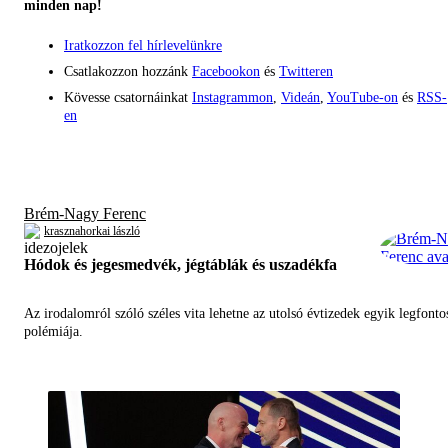
minden nap!
Iratkozzon fel hírlevelünkre
Csatlakozzon hozzánk
Facebookon
és
Twitteren
Kövesse csatornáinkat
Instagrammon
,
Videán
,
YouTube-on
és
RSS-
en
Brém-Nagy Ferenc
krasznahorkai lászló
Hódok és jegesmedvék, jégtáblák és uszadékfa
Az irodalomról szóló széles vita lehetne az utolsó évtizedek egyik legfont
polémiája.