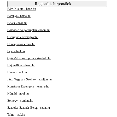
Regionális hírportálok
Bács-Kiskun - baon.hu
Baranya - bama.hu
Békés - beol.hu
Borsod-Abaúj-Zemplén - boon.hu
Csongrád - delmagyar.hu
Dunaújváros - duol.hu
Fejér - feol.hu
Győr-Moson-Sopron - kisalfold.hu
Hajdú-Bihar - haon.hu
Heves - heol.hu
Jász-Nagykun-Szolnok - szoljon.hu
Komárom-Esztergom - kemma.hu
Nógrád - nool.hu
Somogy - sonline.hu
Szabolcs-Szatmár-Bereg - szon.hu
Tolna - teol.hu