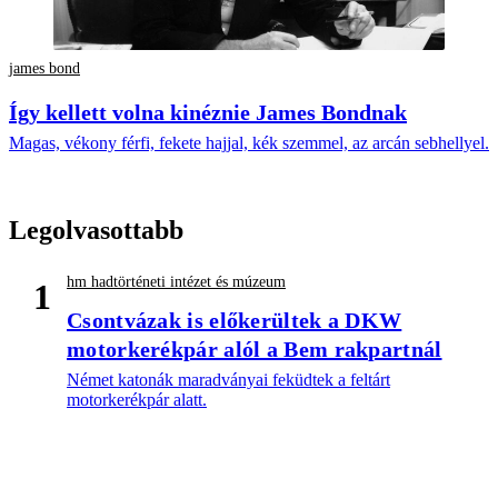
james bond
Így kellett volna kinéznie James Bondnak
Magas, vékony férfi, fekete hajjal, kék szemmel, az arcán sebhellyel.
Legolvasottabb
hm hadtörténeti intézet és múzeum
1
Csontvázak is előkerültek a DKW
motorkerékpár alól a Bem rakpartnál
Német katonák maradványai feküdtek a feltárt
motorkerékpár alatt.