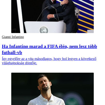
Gianni Infantino
Ha Infantino marad a FIFA élén, nem lesz több
futball-vb
Így egyelőre az a vita másodlagos, hogy hol legyen a következő
világbajnokság döntője.