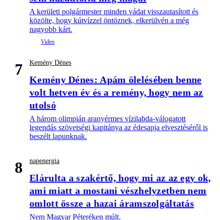
A kerületi polgármester minden vádat visszautasított és
közölte, hogy kútvízzel öntöznek, elkerülvén a még
nagyobb kárt.
Kemény Dénes
7
Kemény Dénes: Apám ölelésében benne
volt hetven év és a remény, hogy nem az
utolsó
A három olimpián aranyérmes vízilabda-válogatott
legendás szövetségi kapitánya az édesapja elvesztéséről is
beszélt lapunknak.
napenergia
8
Elárulta a szakértő, hogy mi az az egy ok,
ami miatt a mostani vészhelyzetben nem
omlott össze a hazai áramszolgáltatás
Nem Magyar Péteréken múlt.