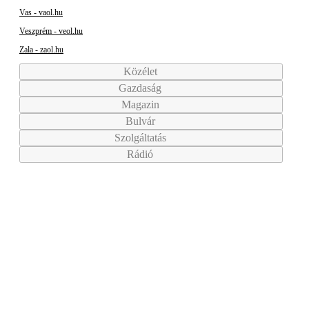
Vas - vaol.hu
Veszprém - veol.hu
Zala - zaol.hu
Közélet
Gazdaság
Magazin
Bulvár
Szolgáltatás
Rádió