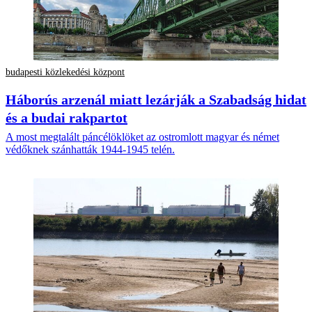
budapesti közlekedési központ
Háborús arzenál miatt lezárják a Szabadság hidat
és a budai rakpartot
A most megtalált páncélöklöket az ostromlott magyar és német
védőknek szánhatták 1944-1945 telén.