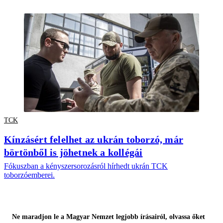
TCK
Kínzásért felelhet az ukrán toborzó, már
börtönből is jöhetnek a kollégái
Fókuszban a kényszersorozásról hírhedt ukrán TCK
toborzóemberei.
Ne maradjon le a Magyar Nemzet legjobb írásairól, olvassa őket