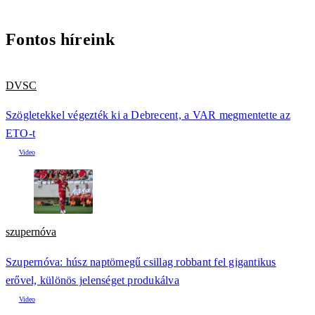
Fontos híreink
DVSC
Szögletekkel végezték ki a Debrecent, a VAR megmentette az
ETO-t
szupernóva
Szupernóva: húsz naptömegű csillag robbant fel gigantikus
erővel, különös jelenséget produkálva