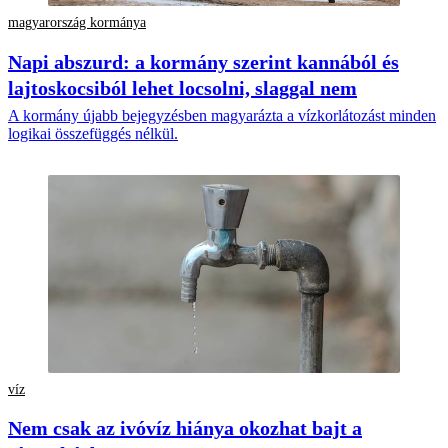
magyarország kormánya
Napi abszurd: a kormány szerint kannából és
lajtoskocsiból lehet locsolni, slaggal nem
A kormány újabb bejegyzésben magyarázta a vízkorlátozást minden
logikai összefüggés nélkül.
víz
Nem csak az ivóvíz hiánya okozhat bajt a