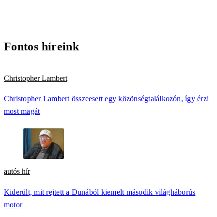
Fontos híreink
Christopher Lambert
Christopher Lambert összeesett egy közönségtalálkozón, így érzi
most magát
autós hír
Kiderült, mit rejtett a Dunából kiemelt második világháborús
motor