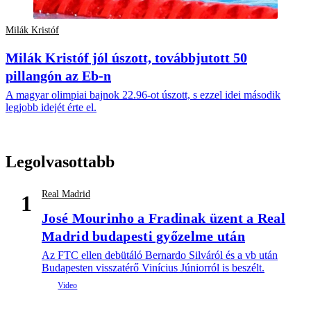
Milák Kristóf
Milák Kristóf jól úszott, továbbjutott 50
pillangón az Eb-n
A magyar olimpiai bajnok 22.96-ot úszott, s ezzel idei második
legjobb idejét érte el.
Legolvasottabb
Real Madrid
1
José Mourinho a Fradinak üzent a Real
Madrid budapesti győzelme után
Az FTC ellen debütáló Bernardo Silváról és a vb után
Budapesten visszatérő Vinícius Júniorról is beszélt.