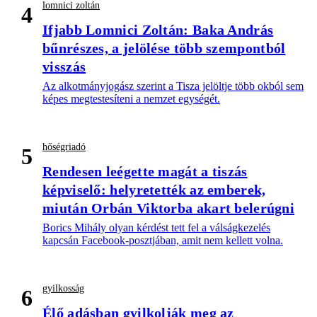
lomnici zoltán
4
Ifjabb Lomnici Zoltán: Baka András
bűnrészes, a jelölése több szempontból
visszás
Az alkotmányjogász szerint a Tisza jelöltje több okból sem
képes megtestesíteni a nemzet egységét.
hőségriadó
5
Rendesen leégette magát a tiszás
képviselő: helyretették az emberek,
miután Orbán Viktorba akart belerúgni
Borics Mihály olyan kérdést tett fel a válságkezelés
kapcsán Facebook-posztjában, amit nem kellett volna.
gyilkosság
6
Élő adásban gyilkolják meg az