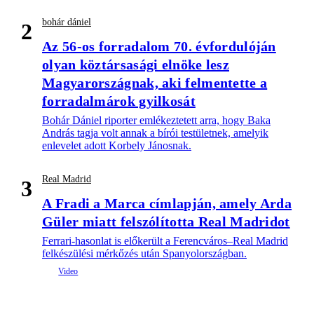
bohár dániel
2
Az 56-os forradalom 70. évfordulóján
olyan köztársasági elnöke lesz
Magyarországnak, aki felmentette a
forradalmárok gyilkosát
Bohár Dániel riporter emlékeztetett arra, hogy Baka
András tagja volt annak a bírói testületnek, amelyik
enlevelet adott Korbely Jánosnak.
Real Madrid
3
A Fradi a Marca címlapján, amely Arda
Güler miatt felszólította Real Madridot
Ferrari-hasonlat is előkerült a Ferencváros–Real Madrid
felkészülési mérkőzés után Spanyolországban.