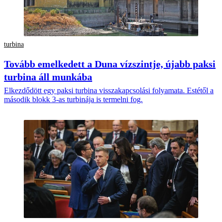
turbina
Tovább emelkedett a Duna vízszintje, újabb paksi
turbina áll munkába
Elkezdődött egy paksi turbina visszakapcsolási folyamata. Estétől a
második blokk 3-as turbinája is termelni fog.