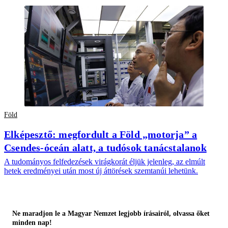
Föld
Elképesztő: megfordult a Föld „motorja” a
Csendes-óceán alatt, a tudósok tanácstalanok
A tudományos felfedezések virágkorát éljük jelenleg, az elmúlt
hetek eredményei után most új áttörések szemtanúi lehetünk.
Ne maradjon le a Magyar Nemzet legjobb írásairól, olvassa őket
minden nap!