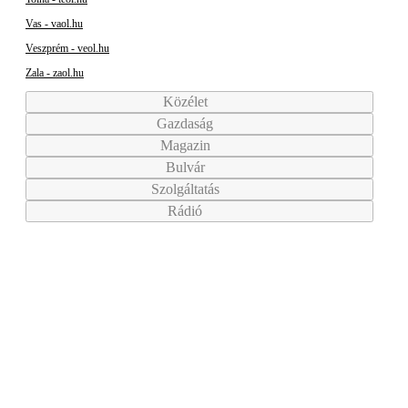
Vas - vaol.hu
Veszprém - veol.hu
Zala - zaol.hu
Közélet
Gazdaság
Magazin
Bulvár
Szolgáltatás
Rádió