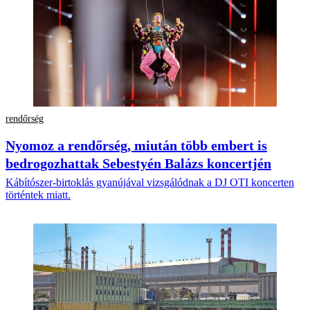
rendőrség
Nyomoz a rendőrség, miután több embert is
bedrogozhattak Sebestyén Balázs koncertjén
Kábítószer-birtoklás gyanújával vizsgálódnak a DJ OTI koncerten
történtek miatt.