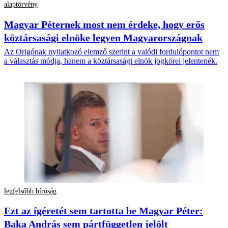
alaptörvény
Magyar Péternek most nem érdeke, hogy erős
köztársasági elnöke legyen Magyarországnak
Az Origónak nyilatkozó elemző szerint a valódi fordulópontot nem
a választás módja, hanem a köztársasági elnök jogkörei jelentenék.
legfelsőbb bíróság
Ezt az ígéretét sem tartotta be Magyar Péter:
Baka András sem pártfüggetlen jelölt