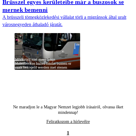
Brüsszel egyes kerületeibe már a buszosok se
mernek bemenni
A brüsszeli tömegközlekedési vállalat törli a migránsok által uralt
városnegyeden áthaladó járatát.
Ne maradjon le a Magyar Nemzet legjobb írásairól, olvassa őket
mindennap!
Feliratkozom a hírlevélre
1