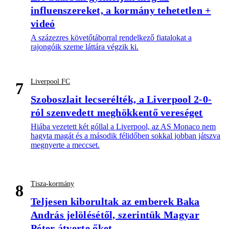
influenszereket, a kormány tehetetlen +
videó
A százezres követőtáborral rendelkező fiatalokat a
rajongóik szeme láttára végzik ki.
Liverpool FC
7
Szoboszlait lecserélték, a Liverpool 2-0-
ról szenvedett meghökkentő vereséget
Hiába vezetett két góllal a Liverpool, az AS Monaco nem
hagyta magát és a második félidőben sokkal jobban játszva
megnyerte a meccset.
Tisza-kormány
8
Teljesen kiborultak az emberek Baka
András jelölésétől, szerintük Magyar
Péter átverte őket