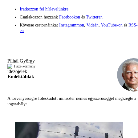
Iratkozzon fel hírlevelünkre
Csatlakozzon hozzánk
Facebookon
és
Twitteren
Kövesse csatornáinkat
Instagrammon
,
Videán
,
YouTube-on
és
RSS-
en
Pilhál György
Tisza-kormány
Emléktáblák
A törvényességre fölesküdött miniszter nemes egyszerűséggel megszegte a
jogszabályt.