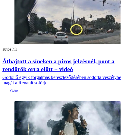
autós hír
Áthajtott a síneken a piros jelzésnél, pont a
rendőrök orra előtt + videó
Gödöllő egyik forgalmas kereszteződésében sodorta veszélybe
magát a Renault sofőrje.