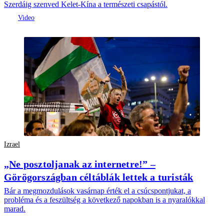
Szerdáig szenved Kelet-Kína a természeti csapástól.
Izrael
„Ne posztoljanak az internetre!” –
Görögországban céltáblák lettek a turisták
Bár a megmozdulások vasárnap érték el a csúcspontjukat, a
probléma és a feszültség a következő napokban is a nyaralókkal
marad.