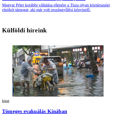
Magyar Péter korábbi vállalása ellenére a Tisza olyan köztársasági
elnököt támogat, aki már volt országgyűlési képviselő.
Külföldi híreink
kínai
Tömeges evakuálás Kínában