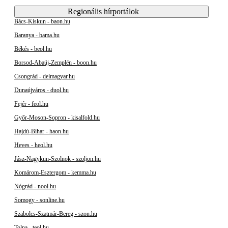
Regionális hírportálok
Bács-Kiskun - baon.hu
Baranya - bama.hu
Békés - beol.hu
Borsod-Abaúj-Zemplén - boon.hu
Csongrád - delmagyar.hu
Dunaújváros - duol.hu
Fejér - feol.hu
Győr-Moson-Sopron - kisalfold.hu
Hajdú-Bihar - haon.hu
Heves - heol.hu
Jász-Nagykun-Szolnok - szoljon.hu
Komárom-Esztergom - kemma.hu
Nógrád - nool.hu
Somogy - sonline.hu
Szabolcs-Szatmár-Bereg - szon.hu
Tolna - teol.hu