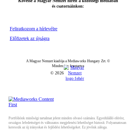
Kövesse a Magyar Nemzet híreit a közösségi médiában
és csatornáinkon:
Feliratkozom a hírlevélre
Előfizetek az újságra
A Magyar Nemzet kiadója a Mediaworks Hungary Zrt. ©
Minden jog fenntartva
© 2026
Portfóliónk minőségi tartalmat jelent minden olvasó számára. Egyedülálló elérést,
országos lefedettséget és változatos megjelenési lehetőséget biztosít. Folyamatosan
keressük az új irányokat és fejlődési lehetőségeket. Ez jövőnk záloga.