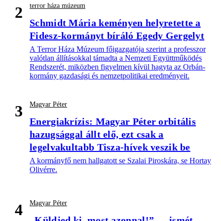
terror háza múzeum
2
Schmidt Mária keményen helyretette a
Fidesz-kormányt bíráló Egedy Gergelyt
A Terror Háza Múzeum főigazgatója szerint a professzor
valótlan állításokkal támadta a Nemzeti Együttműködés
Rendszerét, miközben figyelmen kívül hagyta az Orbán-
kormány gazdasági és nemzetpolitikai eredményeit.
Magyar Péter
3
Energiakrízis: Magyar Péter orbitális
hazugsággal állt elő, ezt csak a
legelvakultabb Tisza-hívek veszik be
A kormányfő nem hallgatott se Szalai Piroskára, se Hortay
Olivérre.
Magyar Péter
4
„Küldjed ki, most azonnal!” — ismét