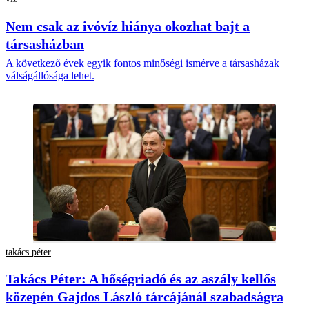
Nem csak az ivóvíz hiánya okozhat bajt a
társasházban
A következő évek egyik fontos minőségi ismérve a társasházak
válságállósága lehet.
takács péter
Takács Péter: A hőségriadó és az aszály kellős
közepén Gajdos László tárcájánál szabadságra