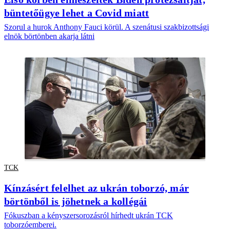
büntetőügye lehet a Covid miatt
Szorul a hurok Anthony Fauci körül. A szenátusi szakbizottsági
elnök börtönben akarja látni
TCK
Kínzásért felelhet az ukrán toborzó, már
börtönből is jöhetnek a kollégái
Fókuszban a kényszersorozásról hírhedt ukrán TCK
toborzóemberei.