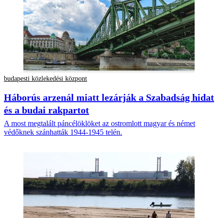
budapesti közlekedési központ
Háborús arzenál miatt lezárják a Szabadság hidat
és a budai rakpartot
A most megtalált páncélöklöket az ostromlott magyar és német
védőknek szánhatták 1944-1945 telén.