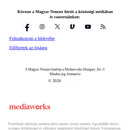
Kövesse a Magyar Nemzet híreit a közösségi médiában
és csatornáinkon:
Feliratkozom a hírlevélre
Előfizetek az újságra
A Magyar Nemzet kiadója a Mediaworks Hungary Zrt. ©
Minden jog fenntartva
© 2026
Portfóliónk minőségi tartalmat jelent minden olvasó számára. Egyedülálló elérést,
országos lefedettséget és változatos megjelenési lehetőséget biztosít. Folyamatosan