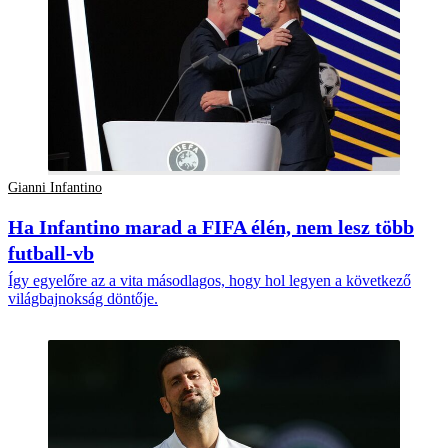
Gianni Infantino
Ha Infantino marad a FIFA élén, nem lesz több
futball-vb
Így egyelőre az a vita másodlagos, hogy hol legyen a következő
világbajnokság döntője.