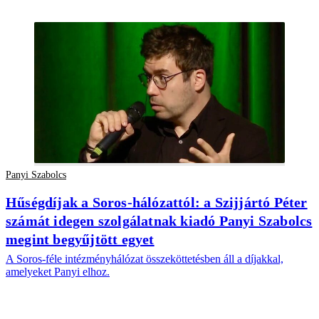
Panyi Szabolcs
Hűségdíjak a Soros-hálózattól: a Szijjártó Péter
számát idegen szolgálatnak kiadó Panyi Szabolcs
megint begyűjtött egyet
A Soros-féle intézményhálózat összeköttetésben áll a díjakkal,
amelyeket Panyi elhoz.