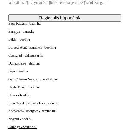
keressük az új irányokat és fejlődési lehetőségeket. Ez jövőnk záloga.
Regionális hírportálok
Bács-Kiskun - baon.hu
Baranya - bama.hu
Békés - beol.hu
Borsod-Abaúj-Zemplén - boon.hu
Csongrád - delmagyar.hu
Dunaújváros - duol.hu
Fejér - feol.hu
Győr-Moson-Sopron - kisalfold.hu
Hajdú-Bihar - haon.hu
Heves - heol.hu
Jász-Nagykun-Szolnok - szoljon.hu
Komárom-Esztergom - kemma.hu
Nógrád - nool.hu
Somogy - sonline.hu