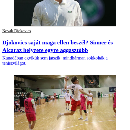
Novak Djokovics
Djokovics saját maga ellen beszél? Sinner és
Alcaraz helyzete egyre aggasztóbb
Kanadában egyikük sem játszik, mindhárman sokkolták a
teniszvilágot.