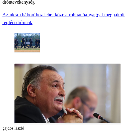
dróntevékenység
Az ukrán háborúhoz lehet köze a robbanóanyaggal megpakolt
reptéri drónnak
gajdos lászló