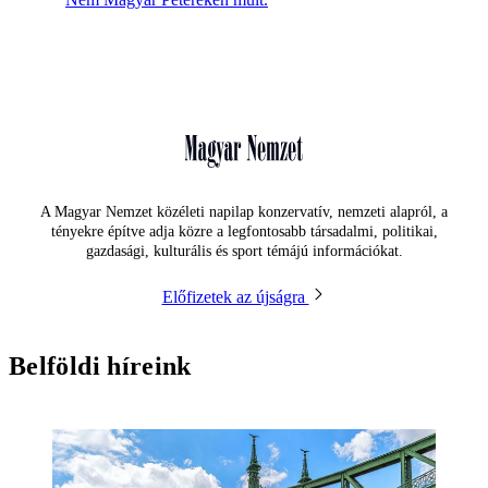
A Magyar Nemzet közéleti napilap konzervatív, nemzeti alapról, a
tényekre építve adja közre a legfontosabb társadalmi, politikai,
gazdasági, kulturális és sport témájú információkat.
Előfizetek az újságra
Belföldi híreink