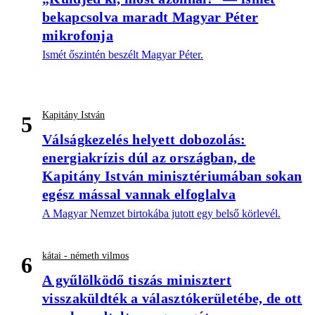
bekapcsolva maradt Magyar Péter
mikrofonja
Ismét őszintén beszélt Magyar Péter.
Kapitány István
5
Válságkezelés helyett dobozolás:
energiakrízis dúl az országban, de
Kapitány István minisztériumában sokan
egész mással vannak elfoglalva
A Magyar Nemzet birtokába jutott egy belső körlevél.
kátai - németh vilmos
6
A gyűlölködő tiszás minisztert
visszaküldték a választókerületébe, de ott