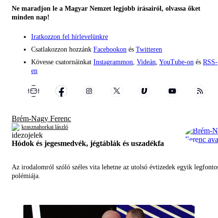
Ne maradjon le a Magyar Nemzet legjobb írásairól, olvassa őket
minden nap!
Iratkozzon fel hírlevelünkre
Csatlakozzon hozzánk
Facebookon
és
Twitteren
Kövesse csatornáinkat
Instagrammon
,
Videán
,
YouTube-on
és
RSS-
en
Brém-Nagy Ferenc
krasznahorkai lászló
Hódok és jegesmedvék, jégtáblák és uszadékfa
Az irodalomról szóló széles vita lehetne az utolsó évtizedek egyik legfont
polémiája.