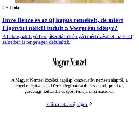
kézilabda
Imre Bence és az új kapus remekelt, de miért
Ligetvári nélkül indult a Veszprém idénye?
A bakonyiak Győrben játszották első nyári mérkőzésüket, az ETO
színeiben is rengetegen debütáltak.
A Magyar Nemzet közéleti napilap konzervatív, nemzeti alapról, a
tényekre építve adja közre a legfontosabb társadalmi, politikai,
gazdasági, kulturális és sport témájú információkat.
Előfizetek az újságra