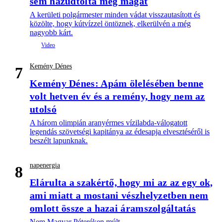
sem hazudtolta meg magát
A kerületi polgármester minden vádat visszautasított és
közölte, hogy kútvízzel öntöznek, elkerülvén a még
nagyobb kárt.
Kemény Dénes
7
Kemény Dénes: Apám ölelésében benne
volt hetven év és a remény, hogy nem az
utolsó
A három olimpián aranyérmes vízilabda-válogatott
legendás szövetségi kapitánya az édesapja elvesztéséről is
beszélt lapunknak.
napenergia
8
Elárulta a szakértő, hogy mi az az egy ok,
ami miatt a mostani vészhelyzetben nem
omlott össze a hazai áramszolgáltatás
Nem Magyar Péteréken múlt.