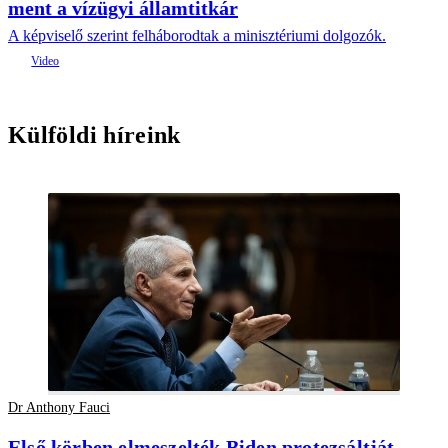
ment a vízügyi államtitkár
A képviselő szerint felháborodtak a minisztériumi dolgozók.
Külföldi híreink
Dr Anthony Fauci
Első körben elmeszelték Biden protezsáltját,