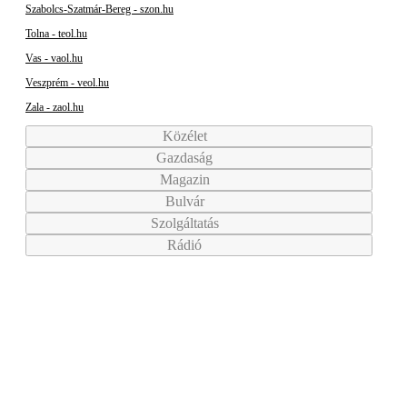
Szabolcs-Szatmár-Bereg - szon.hu
Tolna - teol.hu
Vas - vaol.hu
Veszprém - veol.hu
Zala - zaol.hu
Közélet
Gazdaság
Magazin
Bulvár
Szolgáltatás
Rádió