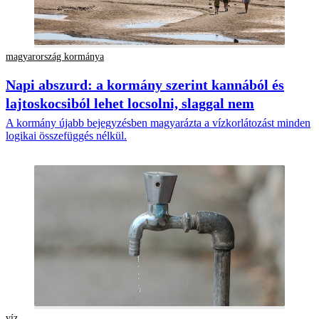
magyarország kormánya
Napi abszurd: a kormány szerint kannából és
lajtoskocsiból lehet locsolni, slaggal nem
A kormány újabb bejegyzésben magyarázta a vízkorlátozást minden
logikai összefüggés nélkül.
víz