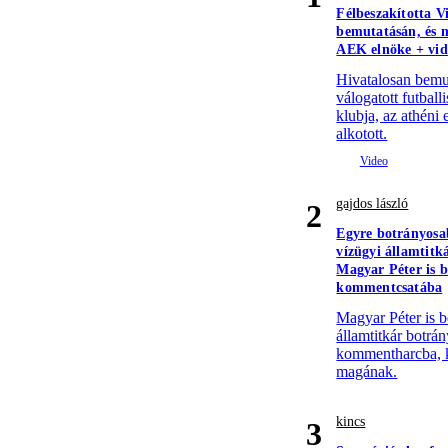
Félbeszakította Vi
bemutatásán, és m
AEK elnöke + vid
Hivatalosan bemu
válogatott futball
klubja, az athéni
alkotott.
gajdos lászló
2
Egyre botrányosa
vízügyi államtitk
Magyar Péter is b
kommentcsatába
Magyar Péter is be
államtitkár botrán
kommentharcba, k
magának.
kincs
3