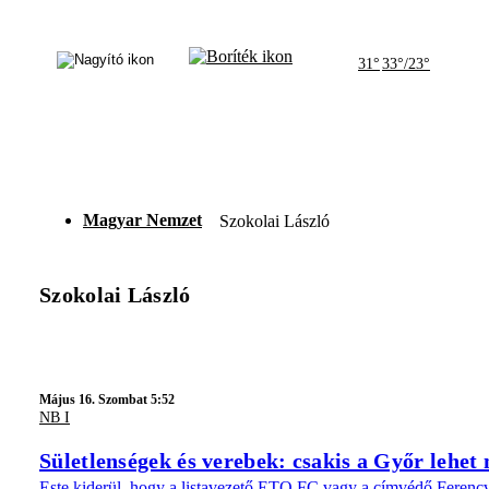
31°
33°/23°
Magyar Nemzet
Szokolai László
Szokolai László
Május 16. Szombat 5:52
NB I
Sületlenségek és verebek: csakis a Győr lehet
Este kiderül, hogy a listavezető ETO FC vagy a címvédő Ferencvá