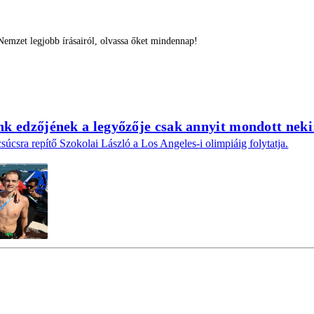
emzet legjobb írásairól, olvassa őket mindennap!
k edzőjének a legyőzője csak annyit mondott nek
súcsra repítő Szokolai László a Los Angeles-i olimpiáig folytatja.