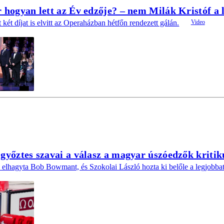
 hogyan lett az Év edzője? – nem Milák Kristóf a 
 két díjat is elvitt az Operaházban hétfőn rendezett gálán.
győztes szavai a válasz a magyar úszóedzők kriti
 elhagyta Bob Bowmant, és Szokolai László hozta ki belőle a legjobbat