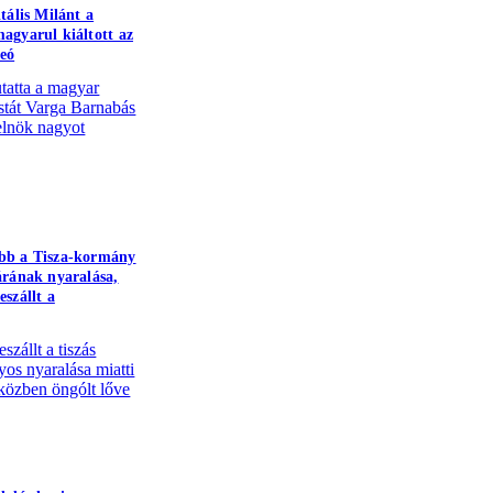
tális Milánt a
agyarul kiáltott az
eó
tatta a magyar
istát Varga Barnabás
 elnök nagyot
bb a Tisza-kormány
árának nyaralása,
eszállt a
szállt a tiszás
yos nyaralása miatti
özben öngólt lőve