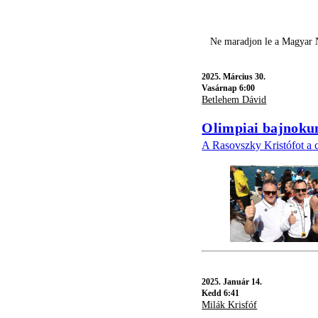
Ne maradjon le a Magyar N
2025.
Március 30.
Vasárnap 6:00
Betlehem Dávid
Olimpiai bajnokun
A Rasovszky Kristófot a c
2025.
Január 14.
Kedd 6:41
Milák Krisfóf