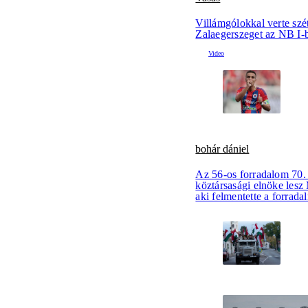
Villámgólokkal verte szé
Zalaegerszeget az NB I-
bohár dániel
Az 56-os forradalom 70.
köztársasági elnöke les
aki felmentette a forrada