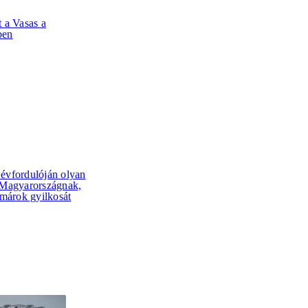
t a Vasas a
ben
 évfordulóján olyan
z Magyarországnak,
lmárok gyilkosát