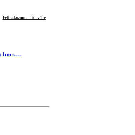
Feliratkozom a hírlevélre
i: bocs…