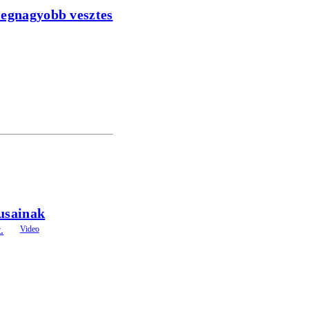
legnagyobb vesztes
kusainak
.