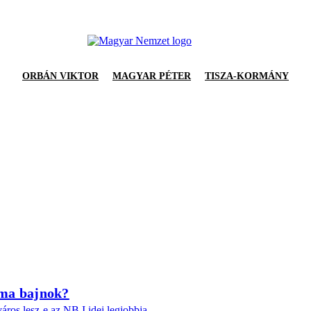
ORBÁN VIKTOR
MAGYAR PÉTER
TISZA-KORMÁNY
 ma bajnok?
ros lesz-e az NB I idei legjobbja.