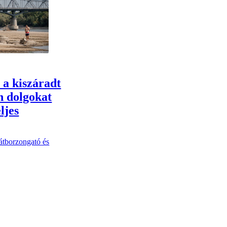
 a kiszáradt
n dolgokat
eljes
átborzongató és