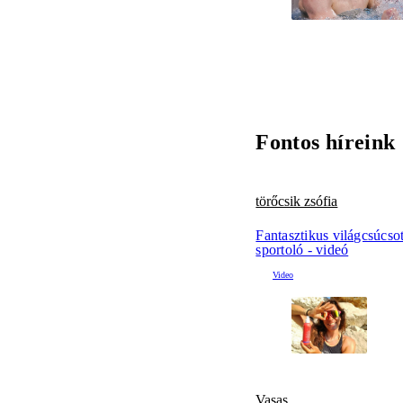
Fontos híreink
törőcsik zsófia
Fantasztikus világcsúcsot
sportoló - videó
Vasas