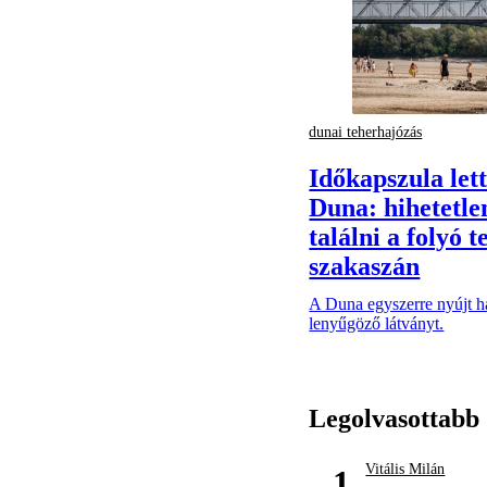
dunai teherhajózás
Időkapszula lett
Duna: hihetetle
találni a folyó t
szakaszán
A Duna egyszerre nyújt h
lenyűgöző látványt.
Legolvasottabb
Vitális Milán
1