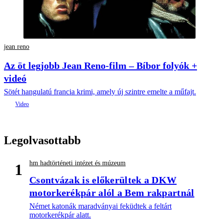
jean reno
Az öt legjobb Jean Reno-film – Bíbor folyók +
videó
Sötét hangulatú francia krimi, amely új szintre emelte a műfajt.
Legolvasottabb
hm hadtörténeti intézet és múzeum
1
Csontvázak is előkerültek a DKW
motorkerékpár alól a Bem rakpartnál
Német katonák maradványai feküdtek a feltárt
motorkerékpár alatt.