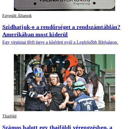
Egyesült Államok
Szidhatjuk-e a rendőrséget a rendszámtáblán?
Amerikában most kiderül
Egy virginiai férfi ügye a kísérleti nyúl a Legfelsőbb Bíróságon.
Thaiföld
Számos halott egy thaiföldi vérengzésben, a