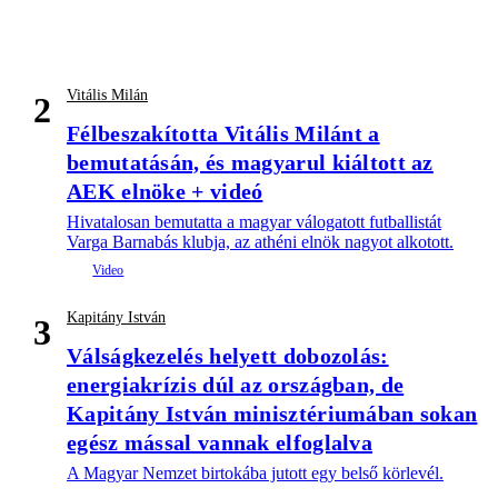
Vitális Milán
2
Félbeszakította Vitális Milánt a
bemutatásán, és magyarul kiáltott az
AEK elnöke + videó
Hivatalosan bemutatta a magyar válogatott futballistát
Varga Barnabás klubja, az athéni elnök nagyot alkotott.
Kapitány István
3
Válságkezelés helyett dobozolás:
energiakrízis dúl az országban, de
Kapitány István minisztériumában sokan
egész mással vannak elfoglalva
A Magyar Nemzet birtokába jutott egy belső körlevél.