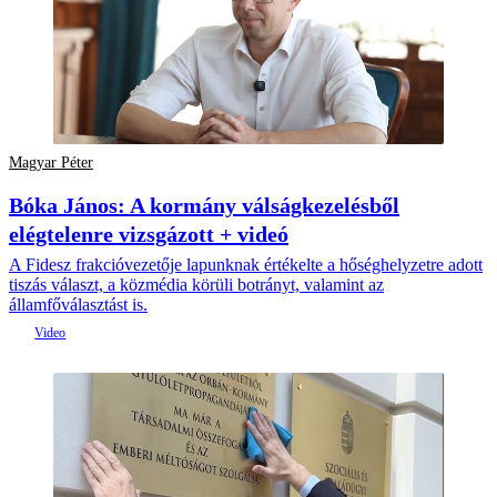
Magyar Péter
Bóka János: A kormány válságkezelésből
elégtelenre vizsgázott + videó
A Fidesz frakcióvezetője lapunknak értékelte a hőséghelyzetre adott
tiszás választ, a közmédia körüli botrányt, valamint az
államfőválasztást is.