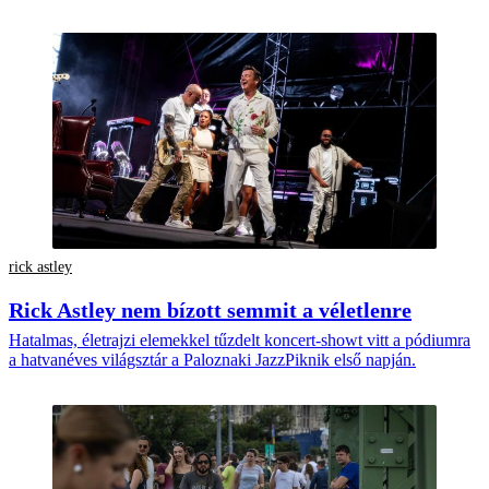
rick astley
Rick Astley nem bízott semmit a véletlenre
Hatalmas, életrajzi elemekkel tűzdelt koncert-showt vitt a pódiumra
a hatvanéves világsztár a Paloznaki JazzPiknik első napján.