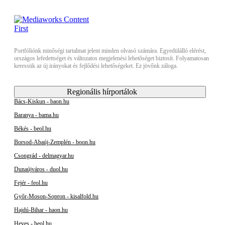
Portfóliónk minőségi tartalmat jelent minden olvasó számára. Egyedülálló elérést,
országos lefedettséget és változatos megjelenési lehetőséget biztosít. Folyamatosan
keressük az új irányokat és fejlődési lehetőségeket. Ez jövőnk záloga.
Regionális hírportálok
Bács-Kiskun - baon.hu
Baranya - bama.hu
Békés - beol.hu
Borsod-Abaúj-Zemplén - boon.hu
Csongrád - delmagyar.hu
Dunaújváros - duol.hu
Fejér - feol.hu
Győr-Moson-Sopron - kisalfold.hu
Hajdú-Bihar - haon.hu
Heves - heol.hu