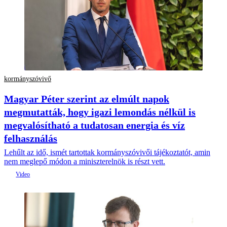
kormányszóvivő
Magyar Péter szerint az elmúlt napok
megmutatták, hogy igazi lemondás nélkül is
megvalósítható a tudatosan energia és víz
felhasználás
Lehűlt az idő, ismét tartottak kormányszóvivői tájékoztatót, amin
nem meglepő módon a miniszterelnök is részt vett.