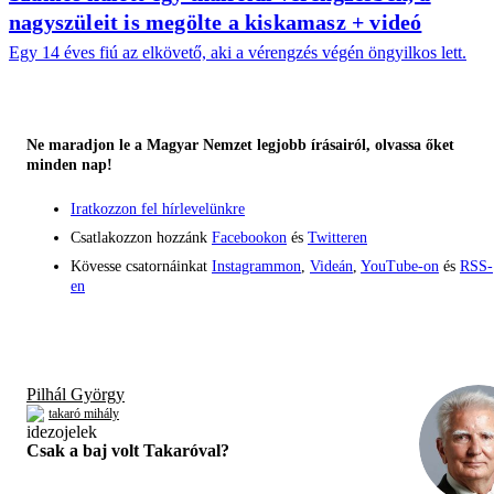
nagyszüleit is megölte a kiskamasz + videó
Egy 14 éves fiú az elkövető, aki a vérengzés végén öngyilkos lett.
Ne maradjon le a Magyar Nemzet legjobb írásairól, olvassa őket
minden nap!
Iratkozzon fel hírlevelünkre
Csatlakozzon hozzánk
Facebookon
és
Twitteren
Kövesse csatornáinkat
Instagrammon
,
Videán
,
YouTube-on
és
RSS-
en
Pilhál György
takaró mihály
Csak a baj volt Takaróval?