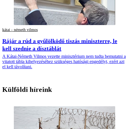
kátai - németh vilmos
Rájár a rúd a gyűlölködő tiszás miniszterre, le
kell szednie a dísztáblát
A Kátai-Németh Vilmos vezette minisztérium nem tudta bemutatni a
vitatott tábla kihelyezéséhez szükséges hatósági engedélyt, ezért azt
el kell távolítani.
Külföldi híreink