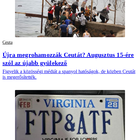
Ceuta
Újra megrohamozzák Ceutát? Augusztus 15-ére
szól az újabb gyülekező
Figyelik a közösségi médiát a spanyol hatóságok, de közben Ceutát
is megerősítették.