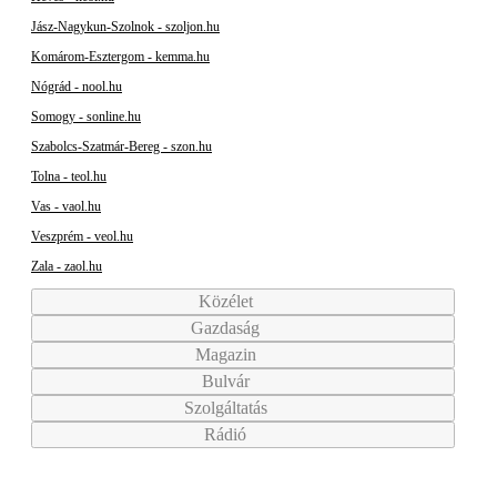
Jász-Nagykun-Szolnok - szoljon.hu
Komárom-Esztergom - kemma.hu
Nógrád - nool.hu
Somogy - sonline.hu
Szabolcs-Szatmár-Bereg - szon.hu
Tolna - teol.hu
Vas - vaol.hu
Veszprém - veol.hu
Zala - zaol.hu
Közélet
Gazdaság
Magazin
Bulvár
Szolgáltatás
Rádió