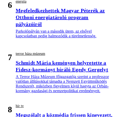
energia
6
Megfeledkezhettek Magyar Péterék az
Otthoni energiatároló program
pályázóiról
Parkolópályán van a második ütem, az elsővel
kapcsolatban pedig halmozódik a türelmetlenség.
terror háza múzeum
7
Schmidt Mária keményen helyretette a
Fidesz-kormányt bíráló Egedy Gergelyt
A Terror Háza Múzeum főigazgatója szerint a professzor
valótlan állításokkal támadta a Nemzeti Együttműködés
Rendszerét, miközben figyelmen kívül hagyta az Orbán-
kormány gazdasági és nemzetpolitikai eredményeit.
hír tv
8
Megszólalt a közmédia frissen kinevezett,