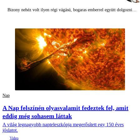
Bizony nehéz volt ilyen régi vágású, bogaras emberrel együtt dolgozni…
Nap
A Nap felszínén olyasvalamit fedeztek fel, amit
eddig még sohasem láttak
A világ legnagyobb napteleszkópja megerősített egy 150 éves
jóslatot.