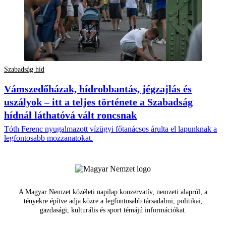
Szabadság híd
Vámszedőházak, hídrobbantás, jégzajlás és
uszályok – itt a teljes története a Szabadság
hídnál láthatóvá vált roncsnak
Tóth Ferenc nyugalmazott vízügyi főtanácsos árulta el lapunknak a
legfontosabb mozzanatokat.
A Magyar Nemzet közéleti napilap konzervatív, nemzeti alapról, a
tényekre építve adja közre a legfontosabb társadalmi, politikai,
gazdasági, kulturális és sport témájú információkat.