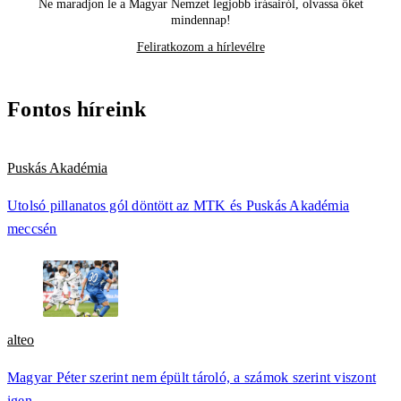
Ne maradjon le a Magyar Nemzet legjobb írásairól, olvassa őket
mindennap!
Feliratkozom a hírlevélre
Fontos híreink
Puskás Akadémia
Utolsó pillanatos gól döntött az MTK és Puskás Akadémia
meccsén
alteo
Magyar Péter szerint nem épült tároló, a számok szerint viszont
igen