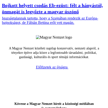
Bojkott helyett csodás Eb-ezüst: félt a hányástól,
önmagát is legyőzte a magyar úszónő
Igazságtalannak tartotta, hogy a Szajnában rendezik az Európa-
bajnokságot, de Fábián Bettina erőt vett magán.
A Magyar Nemzet közéleti napilap konzervatív, nemzeti alapról, a
tényekre építve adja közre a legfontosabb társadalmi, politikai,
gazdasági, kulturális és sport témájú információkat.
Előfizetek az újságra
Kövesse a Magyar Nemzet híreit a közösségi médiában