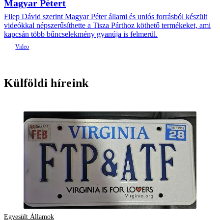
Magyar Pétert
Filep Dávid szerint Magyar Péter állami és uniós forrásból készült
videókkal népszerűsíthette a Tisza Párthoz köthető termékeket, ami
kapcsán több bűncselekmény gyanúja is felmerül.
Külföldi híreink
Egyesült Államok