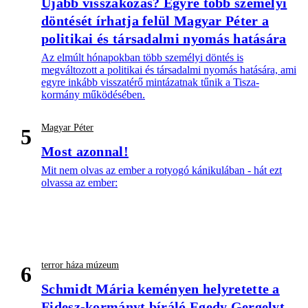
Újabb visszakozás? Egyre több személyi
döntését írhatja felül Magyar Péter a
politikai és társadalmi nyomás hatására
Az elmúlt hónapokban több személyi döntés is
megváltozott a politikai és társadalmi nyomás hatására, ami
egyre inkább visszatérő mintázatnak tűnik a Tisza-
kormány működésében.
Magyar Péter
5
Most azonnal!
Mit nem olvas az ember a rotyogó kánikulában - hát ezt
olvassa az ember:
terror háza múzeum
6
Schmidt Mária keményen helyretette a
Fidesz-kormányt bíráló Egedy Gergelyt