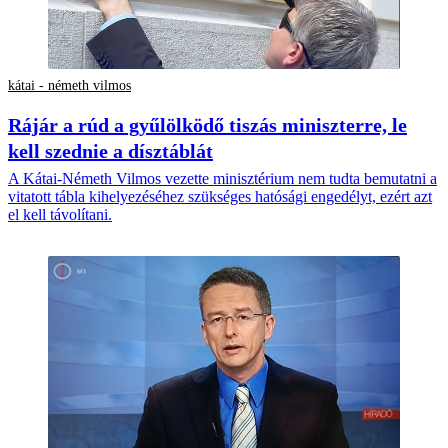
kátai - németh vilmos
Rájár a rúd a gyűlölködő tiszás miniszterre, le
kell szednie a dísztáblát
A Kátai-Németh Vilmos vezette minisztérium nem tudta bemutatni a
vitatott tábla kihelyezéséhez szükséges hatósági engedélyt, ezért azt
el kell távolítani.