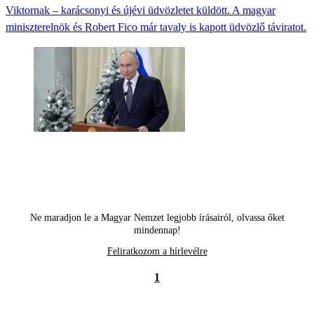
Viktornak – karácsonyi és újévi üdvözletet küldött. A magyar
miniszterelnök és Robert Fico már tavaly is kapott üdvözlő táviratot.
Ne maradjon le a Magyar Nemzet legjobb írásairól, olvassa őket
mindennap!
Feliratkozom a hírlevélre
1