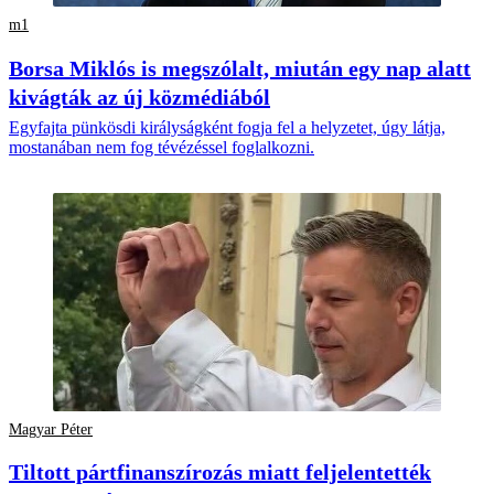
m1
Borsa Miklós is megszólalt, miután egy nap alatt
kivágták az új közmédiából
Egyfajta pünkösdi királyságként fogja fel a helyzetet, úgy látja,
mostanában nem fog tévézéssel foglalkozni.
Magyar Péter
Tiltott pártfinanszírozás miatt feljelentették