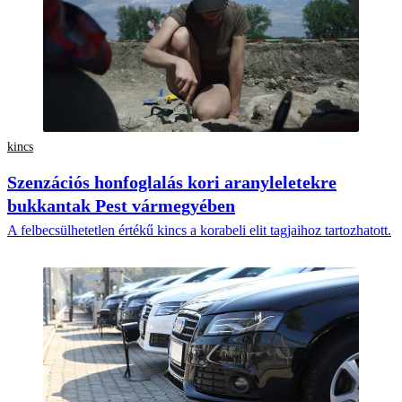
kincs
Szenzációs honfoglalás kori aranyleletekre
bukkantak Pest vármegyében
A felbecsülhetetlen értékű kincs a korabeli elit tagjaihoz tartozhatott.