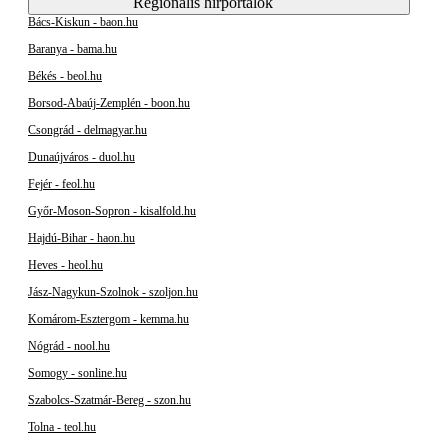
Regionális hírportálok
Bács-Kiskun - baon.hu
Baranya - bama.hu
Békés - beol.hu
Borsod-Abaúj-Zemplén - boon.hu
Csongrád - delmagyar.hu
Dunaújváros - duol.hu
Fejér - feol.hu
Győr-Moson-Sopron - kisalfold.hu
Hajdú-Bihar - haon.hu
Heves - heol.hu
Jász-Nagykun-Szolnok - szoljon.hu
Komárom-Esztergom - kemma.hu
Nógrád - nool.hu
Somogy - sonline.hu
Szabolcs-Szatmár-Bereg - szon.hu
Tolna - teol.hu