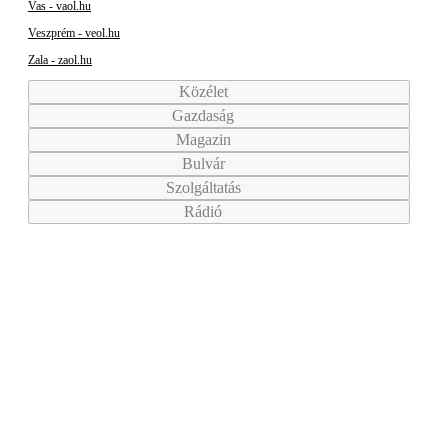
Vas - vaol.hu
Veszprém - veol.hu
Zala - zaol.hu
Közélet
Gazdaság
Magazin
Bulvár
Szolgáltatás
Rádió