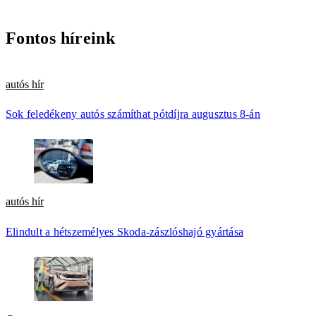
Fontos híreink
autós hír
Sok feledékeny autós számíthat pótdíjra augusztus 8-án
autós hír
Elindult a hétszemélyes Skoda-zászlóshajó gyártása