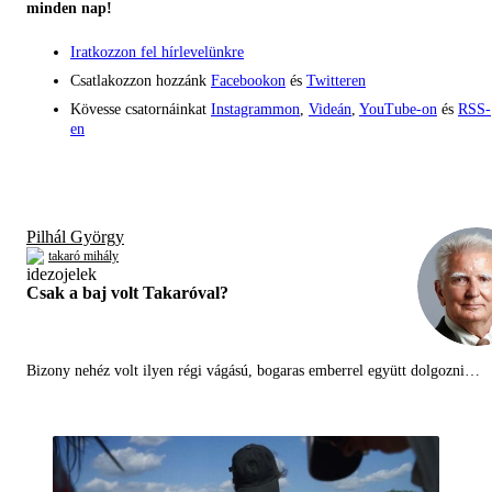
minden nap!
Iratkozzon fel hírlevelünkre
Csatlakozzon hozzánk
Facebookon
és
Twitteren
Kövesse csatornáinkat
Instagrammon
,
Videán
,
YouTube-on
és
RSS-
en
Pilhál György
takaró mihály
Csak a baj volt Takaróval?
Bizony nehéz volt ilyen régi vágású, bogaras emberrel együtt dolgozni…