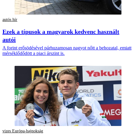
autós hír
Ezek a típusok a magyarok kedvenc használt
autói
A forint erősödésével párhuzamosan nagyot nőtt a behozatal, emiatt
mérséklődődött a piaci árszint is.
vizes Európa-bajnokság