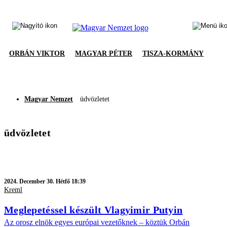
ORBÁN VIKTOR
MAGYAR PÉTER
TISZA-KORMÁNY
Magyar Nemzet
üdvözletet
üdvözletet
2024.
December 30. Hétfő 18:39
Kreml
Meglepetéssel készült Vlagyimir Putyin
Az orosz elnök egyes európai vezetőknek – köztük Orbán