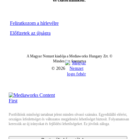
és csatornáinkon:
Feliratkozom a hírlevélre
Előfizetek az újságra
A Magyar Nemzet kiadója a Mediaworks Hungary Zrt. ©
Minden jog fenntartva
© 2026
Portfóliónk minőségi tartalmat jelent minden olvasó számára. Egyedülálló elérést,
országos lefedettséget és változatos megjelenési lehetőséget biztosít. Folyamatosan
keressük az új irányokat és fejlődési lehetőségeket. Ez jövőnk záloga.