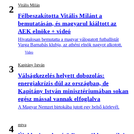
Vitális Milán
2
Félbeszakította Vitális Milánt a
bemutatásán, és magyarul kiáltott az
AEK elnöke + videó
Hivatalosan bemutatta a magyar válogatott futballistát
Varga Barnabás klubja, az athéni elnök nagyot alkotott.
Kapitány István
3
Válságkezelés helyett dobozolás:
energiakrízis dúl az országban, de
Kapitány István minisztériumában sokan
egész mással vannak elfoglalva
A Magyar Nemzet birtokába jutott egy belső körlevél.
mtva
4