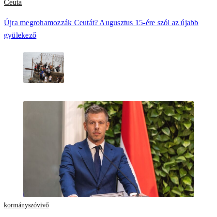
Ceuta
Újra megrohamozzák Ceutát? Augusztus 15-ére szól az újabb
gyülekező
kormányszóvivő