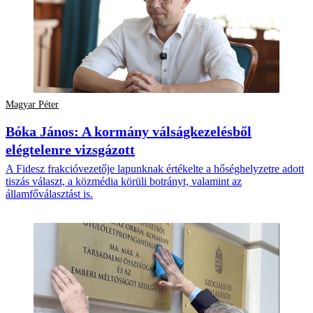
Magyar Péter
Bóka János: A kormány válságkezelésből
elégtelenre vizsgázott
A Fidesz frakcióvezetője lapunknak értékelte a hőséghelyzetre adott
tiszás választ, a közmédia körüli botrányt, valamint az
államfőválasztást is.