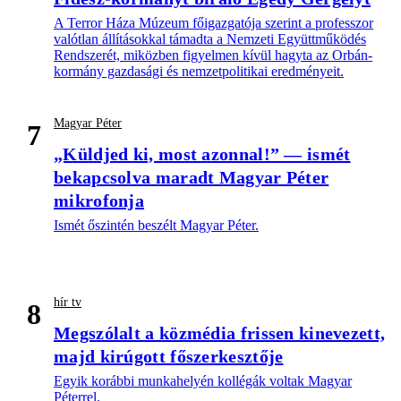
A Terror Háza Múzeum főigazgatója szerint a professzor
valótlan állításokkal támadta a Nemzeti Együttműködés
Rendszerét, miközben figyelmen kívül hagyta az Orbán-
kormány gazdasági és nemzetpolitikai eredményeit.
Magyar Péter
7
„Küldjed ki, most azonnal!” — ismét
bekapcsolva maradt Magyar Péter
mikrofonja
Ismét őszintén beszélt Magyar Péter.
hír tv
8
Megszólalt a közmédia frissen kinevezett,
majd kirúgott főszerkesztője
Egyik korábbi munkahelyén kollégák voltak Magyar
Péterrel.