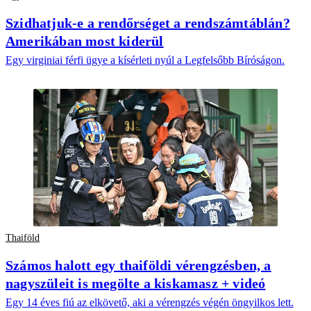
Szidhatjuk-e a rendőrséget a rendszámtáblán?
Amerikában most kiderül
Egy virginiai férfi ügye a kísérleti nyúl a Legfelsőbb Bíróságon.
Thaiföld
Számos halott egy thaiföldi vérengzésben, a
nagyszüleit is megölte a kiskamasz + videó
Egy 14 éves fiú az elkövető, aki a vérengzés végén öngyilkos lett.