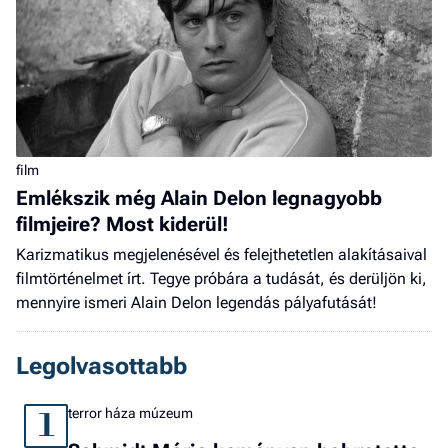
film
Emlékszik még Alain Delon legnagyobb
filmjeire? Most kiderül!
Karizmatikus megjelenésével és felejthetetlen alakításaival
filmtörténelmet írt. Tegye próbára a tudását, és derüljön ki,
mennyire ismeri Alain Delon legendás pályafutását!
Legolvasottabb
terror háza múzeum
1