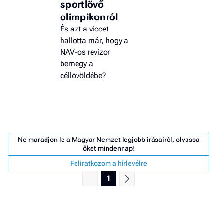
sportlövő
olimpikonról
És azt a viccet
hallotta már, hogy a
NAV-os revizor
bemegy a
céllövöldébe?
Ne maradjon le a Magyar Nemzet legjobb írásairól, olvassa
őket mindennap!
Feliratkozom a hírlevélre
Job
1
- he
vél
F