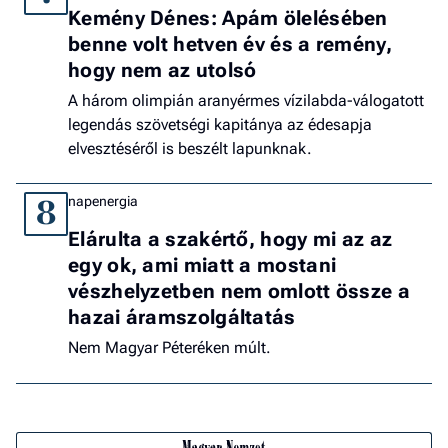
Kemény Dénes: Apám ölelésében
benne volt hetven év és a remény,
hogy nem az utolsó
A három olimpián aranyérmes vízilabda-válogatott
legendás szövetségi kapitánya az édesapja
elvesztéséről is beszélt lapunknak.
napenergia
8
Elárulta a szakértő, hogy mi az az
egy ok, ami miatt a mostani
vészhelyzetben nem omlott össze a
hazai áramszolgáltatás
Nem Magyar Péteréken múlt.