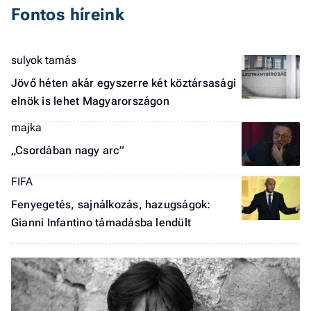
Fontos híreink
a 
sulyok tamás
Jövő héten akár egyszerre két köztársasági
elnök is lehet Magyarországon
majka
„Csordában nagy arc”
FIFA
Fenyegetés, sajnálkozás, hazugságok:
Gianni Infantino támadásba lendült