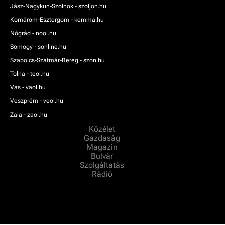
Jász-Nagykun-Szolnok - szoljon.hu
Komárom-Esztergom - kemma.hu
Nógrád - nool.hu
Somogy - sonline.hu
Szabolcs-Szatmár-Bereg - szon.hu
Tolna - teol.hu
Vas - vaol.hu
Veszprém - veol.hu
Zala - zaol.hu
Közélet
Gazdaság
Magazin
Bulvár
Szolgáltatás
Rádió