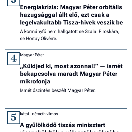
Energiakrízis: Magyar Péter orbitális
hazugsággal állt elő, ezt csak a
legelvakultabb Tisza-hívek veszik be
A kormányfő nem hallgatott se Szalai Piroskára,
se Hortay Olivérre.
Magyar Péter
4
„Küldjed ki, most azonnal!” — ismét
bekapcsolva maradt Magyar Péter
mikrofonja
Ismét őszintén beszélt Magyar Péter.
kátai - németh vilmos
5
A gyűlölködő tiszás minisztert