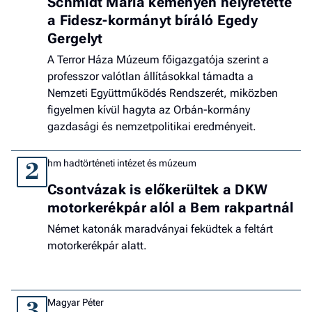
Schmidt Mária keményen helyretette
a Fidesz-kormányt bíráló Egedy
Gergelyt
A Terror Háza Múzeum főigazgatója szerint a
professzor valótlan állításokkal támadta a
Nemzeti Együttműködés Rendszerét, miközben
figyelmen kívül hagyta az Orbán-kormány
gazdasági és nemzetpolitikai eredményeit.
hm hadtörténeti intézet és múzeum
2
Csontvázak is előkerültek a DKW
motorkerékpár alól a Bem rakpartnál
Német katonák maradványai feküdtek a feltárt
motorkerékpár alatt.
Magyar Péter
3