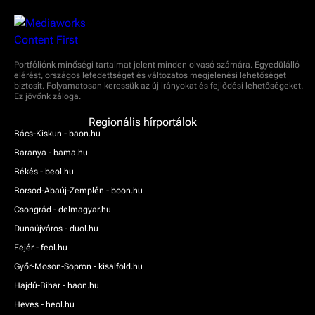
Portfóliónk minőségi tartalmat jelent minden olvasó számára. Egyedülálló
elérést, országos lefedettséget és változatos megjelenési lehetőséget
biztosít. Folyamatosan keressük az új irányokat és fejlődési lehetőségeket.
Ez jövőnk záloga.
Regionális hírportálok
Bács-Kiskun - baon.hu
Baranya - bama.hu
Békés - beol.hu
Borsod-Abaúj-Zemplén - boon.hu
Csongrád - delmagyar.hu
Dunaújváros - duol.hu
Fejér - feol.hu
Győr-Moson-Sopron - kisalfold.hu
Hajdú-Bihar - haon.hu
Heves - heol.hu