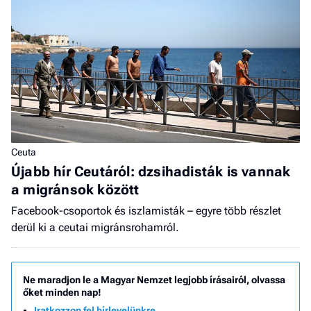
Ceuta
Újabb hír Ceutáról: dzsihadisták is vannak
a migránsok között
Facebook-csoportok és iszlamisták – egyre több részlet
derül ki a ceutai migránsrohamról.
Ne maradjon le a Magyar Nemzet legjobb írásairól, olvassa
őket minden nap!
Iratkozzon fel hírlevelünkre