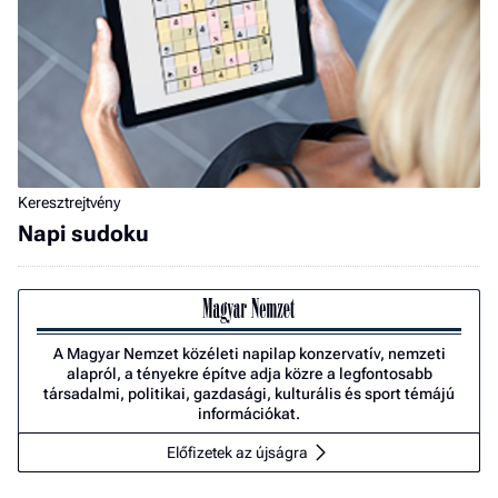
Keresztrejtvény
Napi sudoku
A Magyar Nemzet közéleti napilap konzervatív, nemzeti
alapról, a tényekre építve adja közre a legfontosabb
társadalmi, politikai, gazdasági, kulturális és sport témájú
információkat.
Előfizetek az újságra