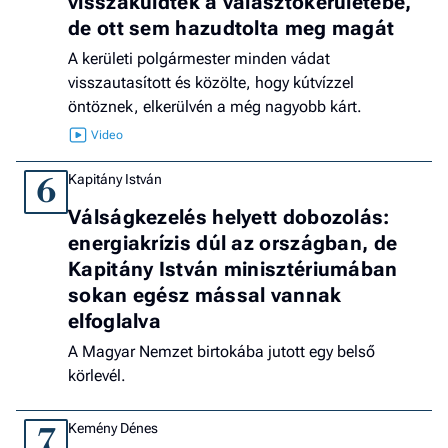
visszaküldték a választókerületébe,
de ott sem hazudtolta meg magát
A kerületi polgármester minden vádat
visszautasított és közölte, hogy kútvízzel
öntöznek, elkerülvén a még nagyobb kárt.
Kapitány István
6
Válságkezelés helyett dobozolás:
energiakrízis dúl az országban, de
Kapitány István minisztériumában
sokan egész mással vannak
elfoglalva
A Magyar Nemzet birtokába jutott egy belső
körlevél.
Kemény Dénes
7