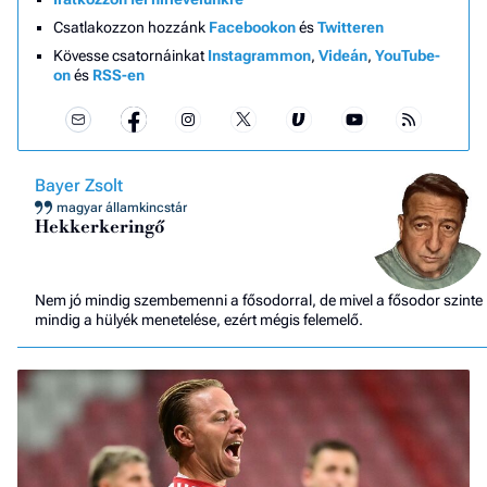
Csatlakozzon hozzánk
Facebookon
és
Twitteren
Kövesse csatornáinkat
Instagrammon
,
Videán
,
YouTube-
on
és
RSS-en
Bayer Zsolt
magyar államkincstár
Hekkerkeringő
Nem jó mindig szembemenni a fősodorral, de mivel a fősodor szinte
mindig a hülyék menetelése, ezért mégis felemelő.