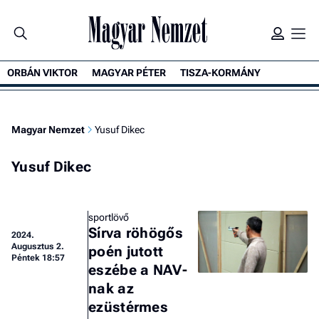
ORBÁN VIKTOR
MAGYAR PÉTER
TISZA-KORMÁNY
Magyar Nemzet
Yusuf Dikec
Yusuf Dikec
sportlövő
Sírva röhögős
2024.
Augusztus 2.
poén jutott
Péntek 18:57
eszébe a NAV-
nak az
ezüstérmes