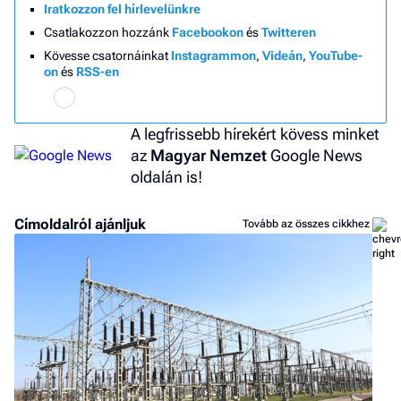
Iratkozzon fel hírlevelünkre
Csatlakozzon hozzánk
Facebookon
és
Twitteren
Kövesse csatornáinkat
Instagrammon
,
Videán
,
YouTube-
on
és
RSS-en
A legfrissebb hírekért kövess minket
az
Magyar Nemzet
Google News
oldalán is!
Címoldalról ajánljuk
Tovább az összes cikkhez