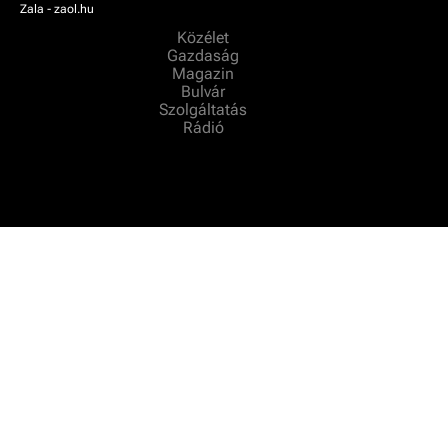
Zala - zaol.hu
Közélet
Gazdaság
Magazin
Bulvár
Szolgáltatás
Rádió