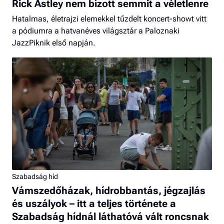
Rick Astley nem bízott semmit a véletlenre
Hatalmas, életrajzi elemekkel tűzdelt koncert-showt vitt
a pódiumra a hatvanéves világsztár a Paloznaki
JazzPiknik első napján.
Szabadság híd
Vámszedőházak, hídrobbantás, jégzajlás
és uszályok – itt a teljes története a
Szabadság hídnál láthatóvá vált roncsnak