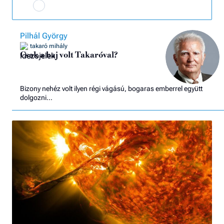
Pilhál György
takaró mihály
Csak a baj volt Takaróval?
Bizony nehéz volt ilyen régi vágású, bogaras emberrel együtt
dolgozni…