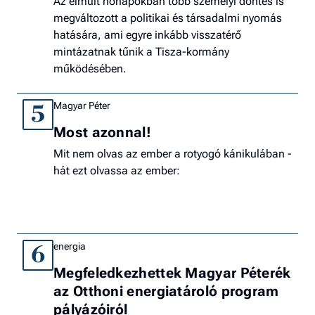
Az elmúlt hónapokban több személyi döntés is
megváltozott a politikai és társadalmi nyomás
hatására, ami egyre inkább visszatérő
mintázatnak tűnik a Tisza-kormány
működésében.
Magyar Péter
5
Most azonnal!
Mit nem olvas az ember a rotyogó kánikulában -
hát ezt olvassa az ember:
energia
6
Megfeledkezhettek Magyar Péterék
az Otthoni energiatároló program
pályázóiról