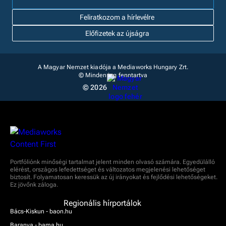
Feliratkozom a hírlevélre
Előfizetek az újságra
A Magyar Nemzet kiadója a Mediaworks Hungary Zrt.
© Minden jog fenntartva
© 2026
Portfóliónk minőségi tartalmat jelent minden olvasó számára. Egyedülálló
elérést, országos lefedettséget és változatos megjelenési lehetőséget
biztosít. Folyamatosan keressük az új irányokat és fejlődési lehetőségeket.
Ez jövőnk záloga.
Regionális hírportálok
Bács-Kiskun - baon.hu
Baranya - bama.hu