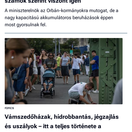
számok szerint viszont igen
A miniszterelnök az Orbán-kormányokra mutogat, de a
nagy kapacitású akkumulátoros beruházások éppen
most gyorsulnak fel.
roncs
Vámszedőházak, hídrobbantás, jégzajlás
és uszályok – itt a teljes története a