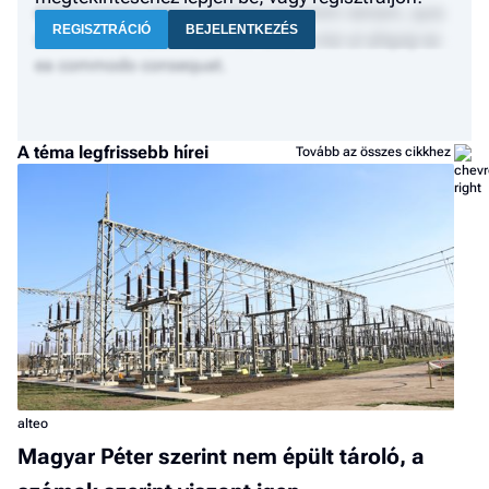
dolore magna aliqua. Ut enim ad minim veniam, quis
REGISZTRÁCIÓ
BEJELENTKEZÉS
nostrud exercitation ullamco laboris nisi ut aliquip ex
ea commodo consequat.
A téma legfrissebb hírei
Tovább az összes cikkhez
alteo
Magyar Péter szerint nem épült tároló, a