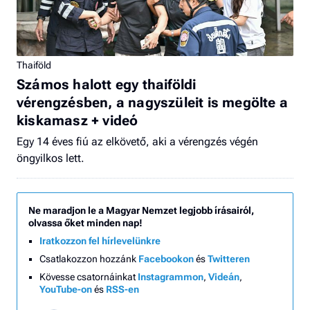
Thaiföld
Számos halott egy thaiföldi
vérengzésben, a nagyszüleit is megölte a
kiskamasz + videó
Egy 14 éves fiú az elkövető, aki a vérengzés végén
öngyilkos lett.
Ne maradjon le a Magyar Nemzet legjobb írásairól,
olvassa őket minden nap!
Iratkozzon fel hírlevelünkre
Csatlakozzon hozzánk
Facebookon
és
Twitteren
Kövesse csatornáinkat
Instagrammon
,
Videán
,
YouTube-on
és
RSS-en