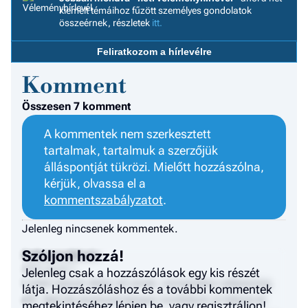
F
kiemelt témáihoz fűzött személyes gondolatok
a 
összeérnek, részletek
itt.
Feliratkozom a hírlevélre
Komment
Összesen 7 komment
A kommentek nem szerkesztett
tartalmak, tartalmuk a szerzőjük
álláspontját tükrözi. Mielőtt hozzászólna,
kérjük, olvassa el a
kommentszabályzatot
.
Jelenleg nincsenek kommentek.
Szóljon hozzá!
Felhasználónév
2024. január 1.
Jelenleg csak a hozzászólások egy kis részét
Lorem ipsum dolor sit amet, consectetur adipiscing
látja. Hozzászóláshoz és a további kommentek
elit. Sed do eiusmod tempor incididunt ut labore et
megtekintéséhez lépjen be, vagy regisztráljon!