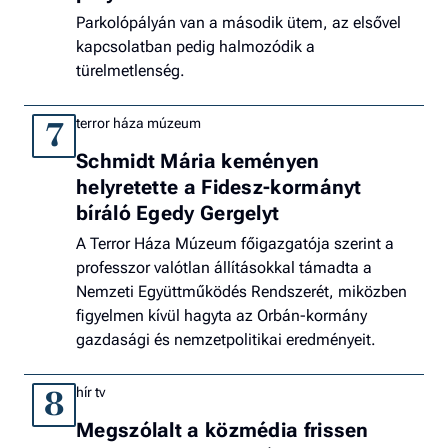
Parkolópályán van a második ütem, az elsővel
kapcsolatban pedig halmozódik a
türelmetlenség.
terror háza múzeum
7
Schmidt Mária keményen
helyretette a Fidesz-kormányt
bíráló Egedy Gergelyt
A Terror Háza Múzeum főigazgatója szerint a
professzor valótlan állításokkal támadta a
Nemzeti Együttműködés Rendszerét, miközben
figyelmen kívül hagyta az Orbán-kormány
gazdasági és nemzetpolitikai eredményeit.
hír tv
8
Megszólalt a közmédia frissen