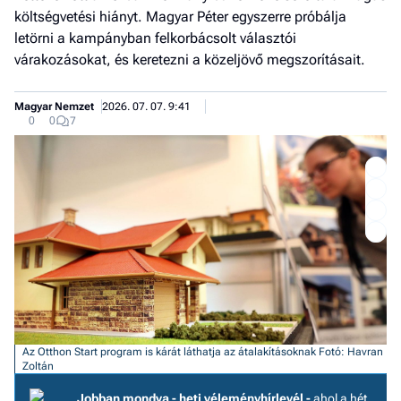
költségvetési hiányt. Magyar Péter egyszerre próbálja
letörni a kampányban felkorbácsolt választói
várakozásokat, és keretezni a közeljövő megszorításait.
Magyar Nemzet
2026. 07. 07. 9:41
0
0
7
Job
Az Otthon Start program is kárát láthatja az átalakításoknak
Fotó: Havran
- he
Zoltán
vél
Jobban mondva - heti véleményhírlevél -
ahol a hét