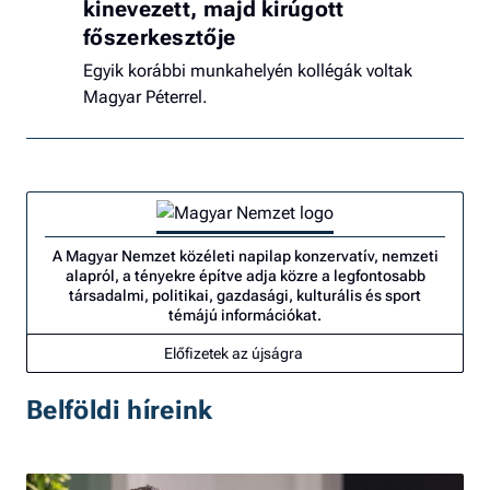
kinevezett, majd kirúgott
főszerkesztője
Egyik korábbi munkahelyén kollégák voltak
Magyar Péterrel.
A Magyar Nemzet közéleti napilap konzervatív, nemzeti
alapról, a tényekre építve adja közre a legfontosabb
társadalmi, politikai, gazdasági, kulturális és sport
témájú információkat.
Előfizetek az újságra
Belföldi híreink