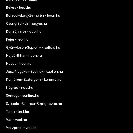
Békés - beol.hu
Borsod-Abaúj-Zemplén - boon.hu
Csongrád - delmagyar.hu
Dunaújváros - duol.hu
Fejér - feol.hu
Győr-Moson-Sopron - kisalfold.hu
Hajdú-Bihar - haon.hu
Heves - heol.hu
Jász-Nagykun-Szolnok - szoljon.hu
Komárom-Esztergom - kemma.hu
Nógrád - nool.hu
Somogy - sonline.hu
Szabolcs-Szatmár-Bereg - szon.hu
Tolna - teol.hu
Vas - vaol.hu
Veszprém - veol.hu