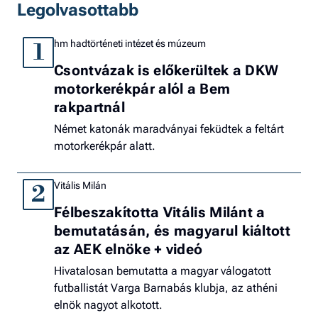
Legolvasottabb
hm hadtörténeti intézet és múzeum
1
Csontvázak is előkerültek a DKW
motorkerékpár alól a Bem
rakpartnál
Német katonák maradványai feküdtek a feltárt
motorkerékpár alatt.
Vitális Milán
2
Félbeszakította Vitális Milánt a
bemutatásán, és magyarul kiáltott
az AEK elnöke + videó
Hivatalosan bemutatta a magyar válogatott
futballistát Varga Barnabás klubja, az athéni
elnök nagyot alkotott.