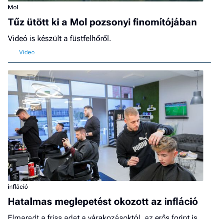
Mol
Tűz ütött ki a Mol pozsonyi finomítójában
Videó is készült a füstfelhőről.
infláció
Hatalmas meglepetést okozott az infláció
Elmaradt a friss adat a várakozásoktól, az erős forint is