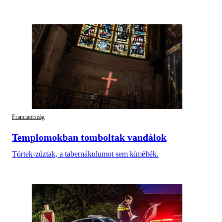
Franciaország
Templomokban tomboltak vandálok
Törtek-zúztak, a tabernákulumot sem kímélték.