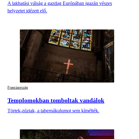
A lakhatási válság a gazdag Európában igazán vészes
helyzetet idézett elő.
Franciaország
Templomokban tomboltak vandálok
Törtek-zúztak, a tabernákulumot sem kímélték.