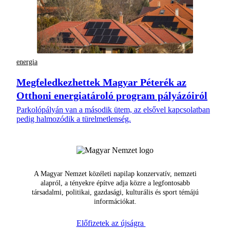
energia
Megfeledkezhettek Magyar Péterék az
Otthoni energiatároló program pályázóiról
Parkolópályán van a második ütem, az elsővel kapcsolatban
pedig halmozódik a türelmetlenség.
A Magyar Nemzet közéleti napilap konzervatív, nemzeti
alapról, a tényekre építve adja közre a legfontosabb
társadalmi, politikai, gazdasági, kulturális és sport témájú
információkat.
Előfizetek az újságra