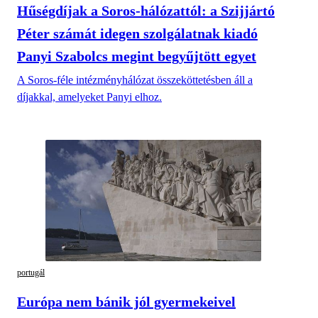
Hűségdíjak a Soros-hálózattól: a Szijjártó
Péter számát idegen szolgálatnak kiadó
Panyi Szabolcs megint begyűjtött egyet
A Soros-féle intézményhálózat összeköttetésben áll a
díjakkal, amelyeket Panyi elhoz.
portugál
Európa nem bánik jól gyermekeivel