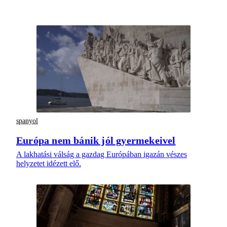
spanyol
Európa nem bánik jól gyermekeivel
A lakhatási válság a gazdag Európában igazán vészes
helyzetet idézett elő.