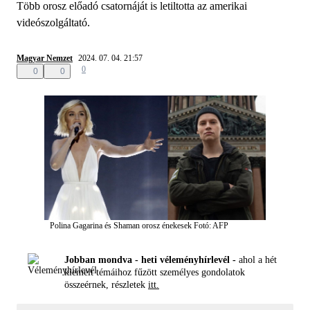
Több orosz előadó csatornáját is letiltotta az amerikai
videószolgáltató.
Magyar Nemzet
2024. 07. 04. 21:57
0
0
0
Polina Gagarina és Shaman orosz énekesek
Fotó: AFP
Jobban mondva - heti véleményhírlevél -
ahol a hét
kiemelt témáihoz fűzött személyes gondolatok
összeérnek, részletek
itt.