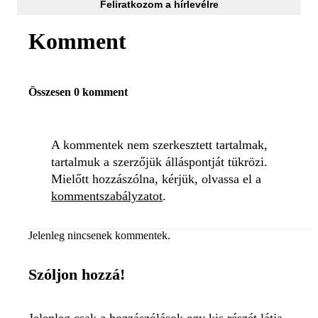
Feliratkozom a hírlevélre
Komment
Összesen 0 komment
A kommentek nem szerkesztett tartalmak,
tartalmuk a szerzőjük álláspontját tükrözi.
Mielőtt hozzászólna, kérjük, olvassa el a
kommentszabályzatot
.
Jelenleg nincsenek kommentek.
Szóljon hozzá!
Jelenleg csak a hozzászólások egy kis részét látja.