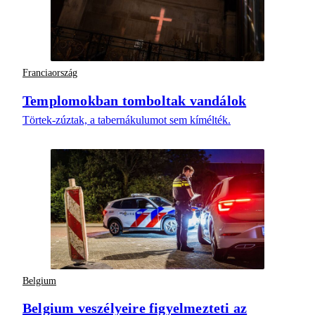
Franciaország
Templomokban tomboltak vandálok
Törtek-zúztak, a tabernákulumot sem kímélték.
Belgium
Belgium veszélyeire figyelmezteti az