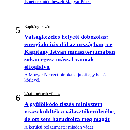
Ismét őszintén beszélt Magyar Péter.
Kapitány István
5
Válságkezelés helyett dobozolás:
energiakrízis dúl az országban, de
Kapitány István minisztériumában
sokan egész mással vannak
elfoglalva
A Magyar Nemzet birtokába jutott egy belső
körlevél.
kátai - németh vilmos
6
A gyűlölködő tiszás minisztert
visszaküldték a választókerületébe,
de ott sem hazudtolta meg magát
A kerületi polgármester minden vádat