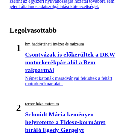
szerint az egyszeri nyilvánosságra hozatal továbbra sem
jelent általános adatszolgáltatási kötelezettséget.
Legolvasottabb
hm hadtörténeti intézet és múzeum
1
Csontvázak is előkerültek a DKW
motorkerékpár alól a Bem
rakpartnál
Német katonák maradványai feküdtek a feltárt
motorkerékpár alatt.
terror háza múzeum
2
Schmidt Mária keményen
helyretette a Fidesz-kormányt
bíráló Egedy Gergelyt