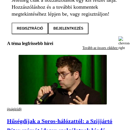
Hozzászóláshoz és a további kommentek
megtekintéséhez lépjen be, vagy regisztráljon!
REGISZTRÁCIÓ
BEJELENTKEZÉS
A téma legfrissebb hírei
Tovább az összes cikkhez
újságíródíj
Hűségdíjak a Soros-hálózattól: a Szijjártó