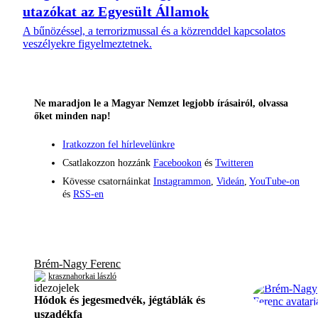
utazókat az Egyesült Államok
A bűnözéssel, a terrorizmussal és a közrenddel kapcsolatos
veszélyekre figyelmeztetnek.
Ne maradjon le a Magyar Nemzet legjobb írásairól, olvassa
őket minden nap!
Iratkozzon fel hírlevelünkre
Csatlakozzon hozzánk
Facebookon
és
Twitteren
Kövesse csatornáinkat
Instagrammon
,
Videán
,
YouTube-on
és
RSS-en
Brém-Nagy Ferenc
krasznahorkai lászló
Hódok és jegesmedvék, jégtáblák és
uszadékfa