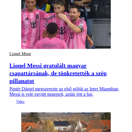
Lionel Messi
Lionel Messi gratulált magyar
csapattársának, de tönkretették a szép
pillanatot
Pintér Dániel megszerezte az első gólját az Inter Miamiban,
Messi is vele együtt ünnepelt, aztán jött a baj.