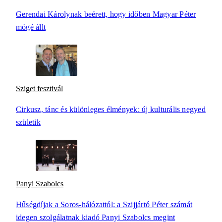
Gerendai Károlynak beérett, hogy időben Magyar Péter
mögé állt
Sziget fesztivál
Cirkusz, tánc és különleges élmények: új kulturális negyed
születik
Panyi Szabolcs
Hűségdíjak a Soros-hálózattól: a Szijjártó Péter számát
idegen szolgálatnak kiadó Panyi Szabolcs megint