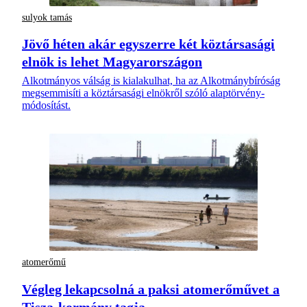
sulyok tamás
Jövő héten akár egyszerre két köztársasági
elnök is lehet Magyarországon
Alkotmányos válság is kialakulhat, ha az Alkotmánybíróság
megsemmisíti a köztársasági elnökről szóló alaptörvény-
módosítást.
atomerőmű
Végleg lekapcsolná a paksi atomerőművet a
Tisza-kormány tagja