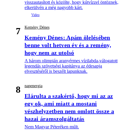
visszautasított és közölte, hogy kútvízzel öntöznek,
elkerülvén a még nagyobb kárt.
Kemény Dénes
7
Kemény Dénes: Apám ölelésében
benne volt hetven év és a remény,
hogy nem az utolsó
A három olimpián aranyérmes vízilabda-válogatott
legendás szövetségi kapitánya az édesapja
elvesztéséről is beszélt lapunknak.
napenergia
8
Elárulta a szakértő, hogy mi az az
egy ok, ami miatt a mostani
vészhelyzetben nem omlott össze a
hazai áramszolgáltatás
Nem Magyar Péteréken múlt.