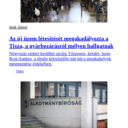
deák dániel
Az új üzem létesítését megakadályozta a
Tisza, a gyárbezárásról mélyen hallgatnak
Négyszáz ember kerülhet utcára Tószegen, kérdés, hogy
Rost Andrea, a térség képviselője mit tett a munkahelyek
megmentése érdekében.