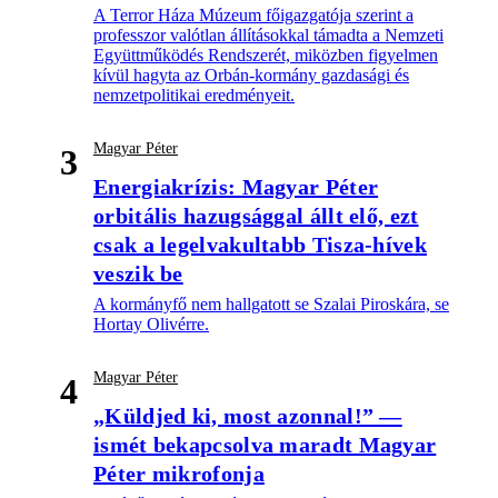
A Terror Háza Múzeum főigazgatója szerint a
professzor valótlan állításokkal támadta a Nemzeti
Együttműködés Rendszerét, miközben figyelmen
kívül hagyta az Orbán-kormány gazdasági és
nemzetpolitikai eredményeit.
Magyar Péter
3
Energiakrízis: Magyar Péter
orbitális hazugsággal állt elő, ezt
csak a legelvakultabb Tisza-hívek
veszik be
A kormányfő nem hallgatott se Szalai Piroskára, se
Hortay Olivérre.
Magyar Péter
4
„Küldjed ki, most azonnal!” —
ismét bekapcsolva maradt Magyar
Péter mikrofonja