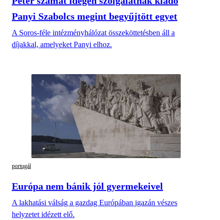
Péter számát idegen szolgálatnak kiadó
Panyi Szabolcs megint begyűjtött egyet
A Soros-féle intézményhálózat összeköttetésben áll a
díjakkal, amelyeket Panyi elhoz.
portugál
Európa nem bánik jól gyermekeivel
A lakhatási válság a gazdag Európában igazán vészes
helyzetet idézett elő.