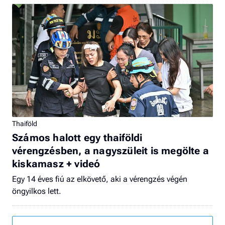
Thaiföld
Számos halott egy thaiföldi
vérengzésben, a nagyszüleit is megölte a
kiskamasz + videó
Egy 14 éves fiú az elkövető, aki a vérengzés végén
öngyilkos lett.