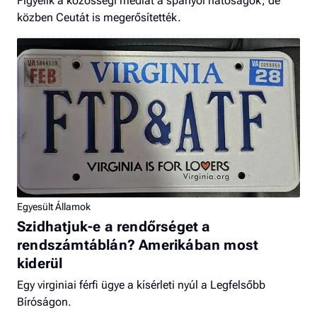
Figyelik a közösségi médiát a spanyol hatóságok, de
közben Ceutát is megerősítették.
Egyesült Államok
Szidhatjuk-e a rendőrséget a
rendszámtáblán? Amerikában most
kiderül
Egy virginiai férfi ügye a kísérleti nyúl a Legfelsőbb
Bíróságon.