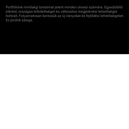
Portfóliónk minőségi tartalmat jelent minden olvasó számára. Egyedülálló
elérést, országos lefedettséget és változatos megjelenési lehetőséget
biztosít. Folyamatosan keressük az új irányokat és fejlődési lehetőségeket.
Ez jövőnk záloga.