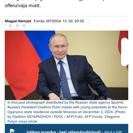
offenzívája miatt.
Magyar Nemzet
Forrás: MTI
2024. 12. 02. 20:05
0
0
0
In this pool photograph distributed by the Russian state agency Sputnik,
Russia's President Vladimir Putin meets with young scientists at the Novo-
Job
Ogaryovo state residence outside Moscow on December 2, 2024. (Photo
by Vladimir ASTAPKOVICH / POOL / AFP)
Fotó: AFP
Forrás: Vlagyimir
- he
Putyin orosz elnök
vél
Jobban mondva - heti véleményhírlevél -
ahol a hét