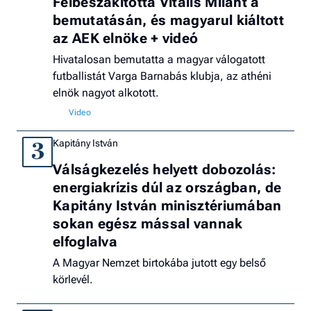
Félbeszakította Vitális Milánt a
bemutatásán, és magyarul kiáltott
az AEK elnöke + videó
Hivatalosan bemutatta a magyar válogatott
futballistát Varga Barnabás klubja, az athéni
elnök nagyot alkotott.
Kapitány István
3
Válságkezelés helyett dobozolás:
energiakrízis dúl az országban, de
Kapitány István minisztériumában
sokan egész mással vannak
elfoglalva
A Magyar Nemzet birtokába jutott egy belső
körlevél.