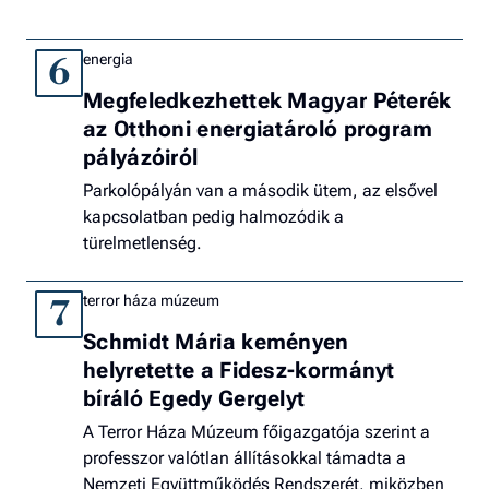
energia
6
Megfeledkezhettek Magyar Péterék
az Otthoni energiatároló program
pályázóiról
Parkolópályán van a második ütem, az elsővel
kapcsolatban pedig halmozódik a
türelmetlenség.
terror háza múzeum
7
Schmidt Mária keményen
helyretette a Fidesz-kormányt
bíráló Egedy Gergelyt
A Terror Háza Múzeum főigazgatója szerint a
professzor valótlan állításokkal támadta a
Nemzeti Együttműködés Rendszerét, miközben