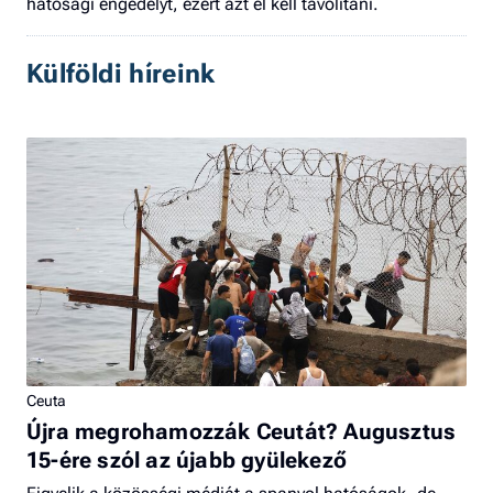
hatósági engedélyt, ezért azt el kell távolítani.
Külföldi híreink
Ceuta
Újra megrohamozzák Ceutát? Augusztus
15-ére szól az újabb gyülekező