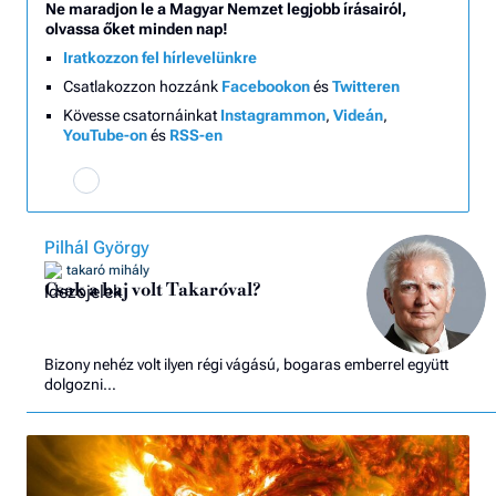
Ne maradjon le a Magyar Nemzet legjobb írásairól,
olvassa őket minden nap!
Iratkozzon fel hírlevelünkre
Csatlakozzon hozzánk
Facebookon
és
Twitteren
Kövesse csatornáinkat
Instagrammon
,
Videán
,
YouTube-on
és
RSS-en
Pilhál György
takaró mihály
Csak a baj volt Takaróval?
Bizony nehéz volt ilyen régi vágású, bogaras emberrel együtt
dolgozni…