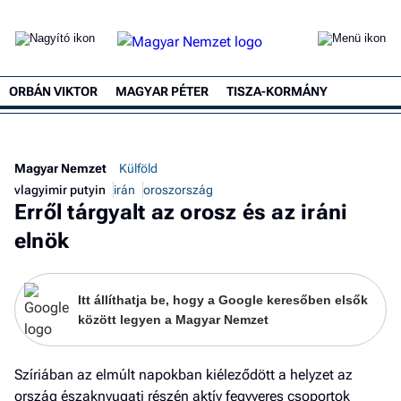
ORBÁN VIKTOR
MAGYAR PÉTER
TISZA-KORMÁNY
Magyar Nemzet
Külföld
vlagyimir putyin
irán
oroszország
Erről tárgyalt az orosz és az iráni
elnök
Itt állíthatja be, hogy a Google keresőben elsők
között legyen a Magyar Nemzet
Szíriában az elmúlt napokban kiéleződött a helyzet az
ország északnyugati részén aktív fegyveres csoportok