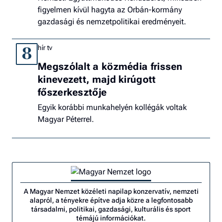
figyelmen kívül hagyta az Orbán-kormány
gazdasági és nemzetpolitikai eredményeit.
hír tv
8
Megszólalt a közmédia frissen
kinevezett, majd kirúgott
főszerkesztője
Egyik korábbi munkahelyén kollégák voltak
Magyar Péterrel.
A Magyar Nemzet közéleti napilap konzervatív, nemzeti
alapról, a tényekre építve adja közre a legfontosabb
társadalmi, politikai, gazdasági, kulturális és sport
témájú információkat.