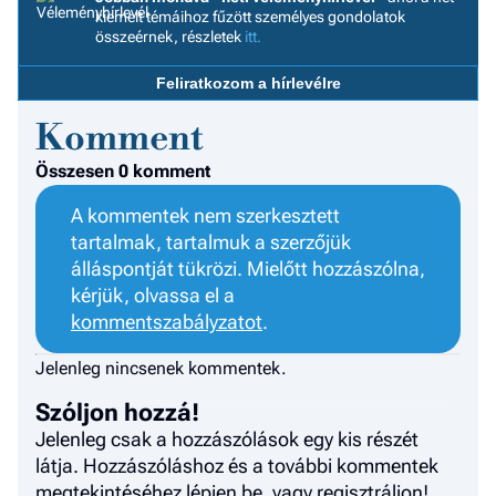
F
kiemelt témáihoz fűzött személyes gondolatok
a 
összeérnek, részletek
itt.
Feliratkozom a hírlevélre
Komment
Összesen 0 komment
A kommentek nem szerkesztett
tartalmak, tartalmuk a szerzőjük
álláspontját tükrözi. Mielőtt hozzászólna,
kérjük, olvassa el a
kommentszabályzatot
.
Jelenleg nincsenek kommentek.
Szóljon hozzá!
Jelenleg csak a hozzászólások egy kis részét
látja. Hozzászóláshoz és a további kommentek
megtekintéséhez lépjen be, vagy regisztráljon!