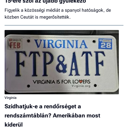
15-ére szól az újabb gyülekező
Figyelik a közösségi médiát a spanyol hatóságok, de
közben Ceutát is megerősítették.
Virginia
Szidhatjuk-e a rendőrséget a
rendszámtáblán? Amerikában most
kiderül