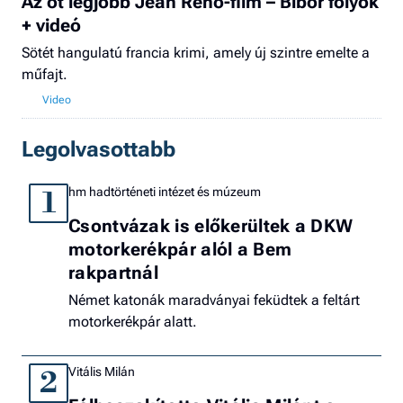
Az öt legjobb Jean Reno-film – Bíbor folyók
+ videó
Sötét hangulatú francia krimi, amely új szintre emelte a
műfajt.
Legolvasottabb
hm hadtörténeti intézet és múzeum
1
Csontvázak is előkerültek a DKW
motorkerékpár alól a Bem
rakpartnál
Német katonák maradványai feküdtek a feltárt
motorkerékpár alatt.
Vitális Milán
2