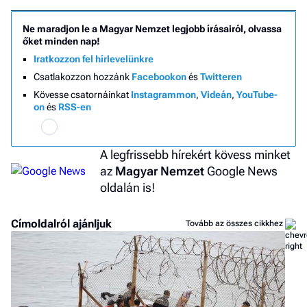
Ne maradjon le a Magyar Nemzet legjobb írásairól, olvassa
őket minden nap!
Iratkozzon fel hírlevelünkre
Csatlakozzon hozzánk
Facebookon
és
Twitteren
Kövesse csatornáinkat
Instagrammon
,
Videán
,
YouTube-
on
és
RSS-en
A legfrissebb hírekért kövess minket
az
Magyar Nemzet
Google News
oldalán is!
Címoldalról ajánljuk
Tovább az összes cikkhez