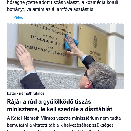
hőséghelyzetre adott tiszás választ, a közmédia körüli
botrányt, valamint az államfőválasztást is.
kátai - németh vilmos
Rájár a rúd a gyűlölködő tiszás
miniszterre, le kell szednie a dísztáblát
A Kátai-Németh Vilmos vezette minisztérium nem tudta
bemutatni a vitatott tábla kihelyezéséhez szükséges