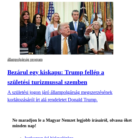
állampolgárság program
Bezárul egy kiskapu: Trump fellép a
születési turizmussal szemben
A születési jogon járó állampolgárság megszerzésének
korlátozásáról írt alá rendeletet Donald Trump.
Ne maradjon le a Magyar Nemzet legjobb írásairól, olvassa őket
minden nap!