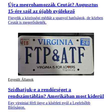
Újra megrohamozzák Ceutát? Augusztus
15-ére szól az újabb gyülekező
Figyelik a közösségi médiát a spanyol hatóságok, de közben
Ceutát is megerősítették.
Egyesült Államok
Szidhatjuk-e a rendőrséget a
rendszámtáblán? Amerikában most kiderül
Egy virginiai férfi ügye a kísérleti nyúl a Legfelsőbb
Bíróságon.