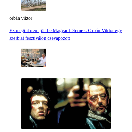
orbán viktor
Ez megint nem jött be Magyar Péternek: Orbán Viktor egy
szerbiai fesztiválon csevapozott