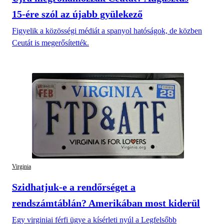
15-ére szól az újabb gyülekező
Figyelik a közösségi médiát a spanyol hatóságok, de közben
Ceutát is megerősítették.
Virginia
Szidhatjuk-e a rendőrséget a
rendszámtáblán? Amerikában most kiderül
Egy virginiai férfi ügye a kísérleti nyúl a Legfelsőbb