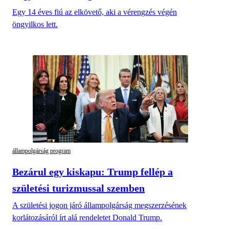
Egy 14 éves fiú az elkövető, aki a vérengzés végén
öngyilkos lett.
állampolgárság program
Bezárul egy kiskapu: Trump fellép a
születési turizmussal szemben
A születési jogon járó állampolgárság megszerzésének
korlátozásáról írt alá rendeletet Donald Trump.