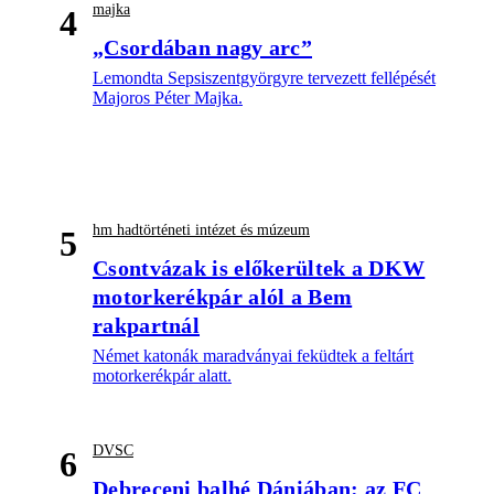
majka
4
„Csordában nagy arc”
Lemondta Sepsiszentgyörgyre tervezett fellépését
Majoros Péter Majka.
hm hadtörténeti intézet és múzeum
5
Csontvázak is előkerültek a DKW
motorkerékpár alól a Bem
rakpartnál
Német katonák maradványai feküdtek a feltárt
motorkerékpár alatt.
DVSC
6
Debreceni balhé Dániában: az FC