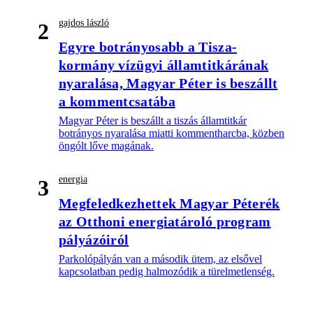
gajdos lászló
2
Egyre botrányosabb a Tisza-
kormány vízügyi államtitkárának
nyaralása, Magyar Péter is beszállt
a kommentcsatába
Magyar Péter is beszállt a tiszás államtitkár
botrányos nyaralása miatti kommentharcba, közben
öngólt lőve magának.
energia
3
Megfeledkezhettek Magyar Péterék
az Otthoni energiatároló program
pályázóiról
Parkolópályán van a második ütem, az elsővel
kapcsolatban pedig halmozódik a türelmetlenség.