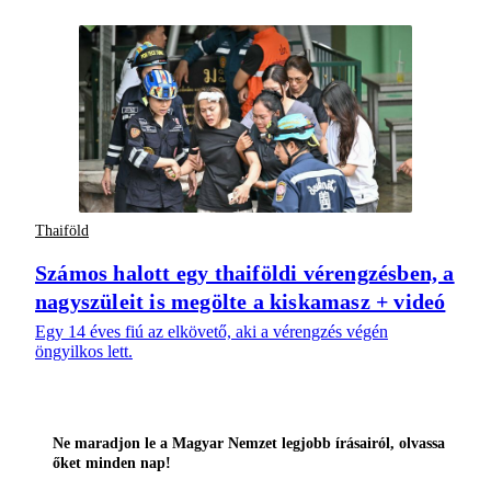
Thaiföld
Számos halott egy thaiföldi vérengzésben, a
nagyszüleit is megölte a kiskamasz + videó
Egy 14 éves fiú az elkövető, aki a vérengzés végén
öngyilkos lett.
Ne maradjon le a Magyar Nemzet legjobb írásairól, olvassa
őket minden nap!