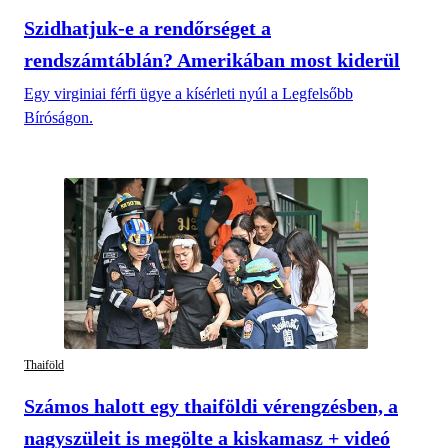
Szidhatjuk-e a rendőrséget a
rendszámtáblán? Amerikában most kiderül
Egy virginiai férfi ügye a kísérleti nyúl a Legfelsőbb
Bíróságon.
Thaiföld
Számos halott egy thaiföldi vérengzésben, a
nagyszüleit is megölte a kiskamasz + videó