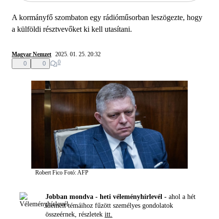
A kormányfő szombaton egy rádióműsorban leszögezte, hogy
a külföldi résztvevőket ki kell utasítani.
Magyar Nemzet
2025. 01. 25. 20:32
0
0
0
Robert Fico
Fotó: AFP
Jobban mondva - heti véleményhírlevél -
ahol a hét
kiemelt témáihoz fűzött személyes gondolatok
összeérnek, részletek
itt.