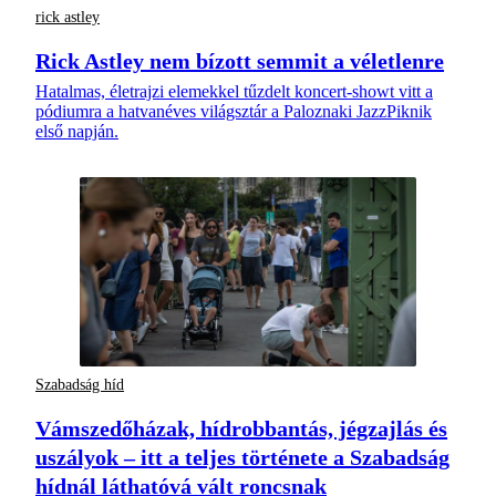
rick astley
Rick Astley nem bízott semmit a véletlenre
Hatalmas, életrajzi elemekkel tűzdelt koncert-showt vitt a
pódiumra a hatvanéves világsztár a Paloznaki JazzPiknik
első napján.
Szabadság híd
Vámszedőházak, hídrobbantás, jégzajlás és
uszályok – itt a teljes története a Szabadság
hídnál láthatóvá vált roncsnak