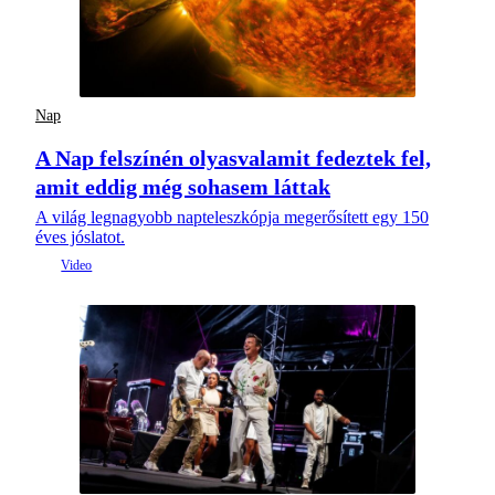
Nap
A Nap felszínén olyasvalamit fedeztek fel,
amit eddig még sohasem láttak
A világ legnagyobb napteleszkópja megerősített egy 150
éves jóslatot.