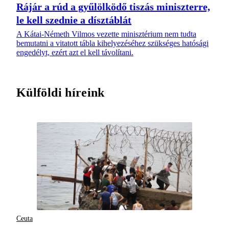
Rájár a rúd a gyűlölködő tiszás miniszterre,
le kell szednie a dísztáblát
A Kátai-Németh Vilmos vezette minisztérium nem tudta
bemutatni a vitatott tábla kihelyezéséhez szükséges hatósági
engedélyt, ezért azt el kell távolítani.
Külföldi híreink
Ceuta