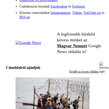
Iratkozzon fel hírlevelünkre
Csatlakozzon hozzánk
Facebookon
és
Twitteren
Kövesse csatornáinkat
Instagrammon
,
Videán
,
YouTube-on
és
RSS-en
A legfrissebb hírekért
kövess minket az
Magyar Nemzet
Google
News oldalán is!
Címoldalról ajánljuk
Tovább az összes cikkhez