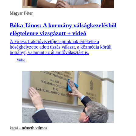
Magyar Péter
Bóka János: A kormány válságkezelésből
elégtelenre vizsgázott + videó
A Fidesz frakcióvezetője lapunknak értékelte a
hőséghelyzetre adott tiszás választ, a közmédia körüli
botrányt, valamint az államfőválasztást is.
kátai - németh vilmos