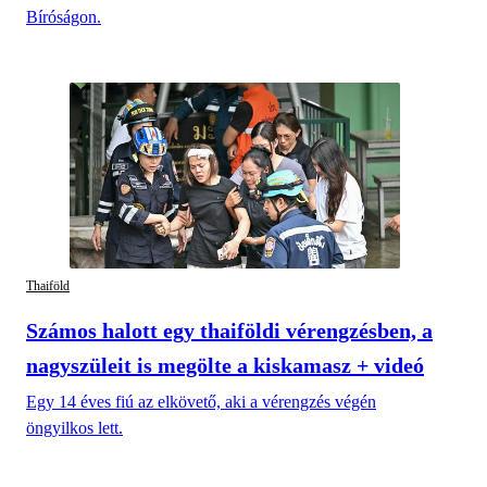
Bíróságon.
Thaiföld
Számos halott egy thaiföldi vérengzésben, a
nagyszüleit is megölte a kiskamasz + videó
Egy 14 éves fiú az elkövető, aki a vérengzés végén
öngyilkos lett.