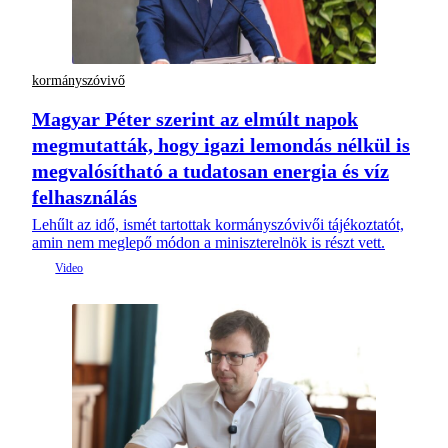
kormányszóvivő
Magyar Péter szerint az elmúlt napok
megmutatták, hogy igazi lemondás nélkül is
megvalósítható a tudatosan energia és víz
felhasználás
Lehűlt az idő, ismét tartottak kormányszóvivői tájékoztatót,
amin nem meglepő módon a miniszterelnök is részt vett.