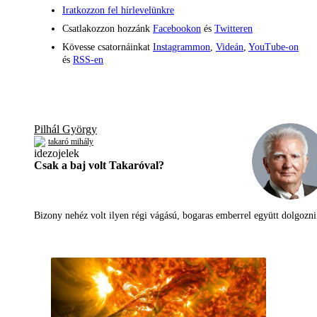
Iratkozzon fel hírlevelünkre
Csatlakozzon hozzánk
Facebookon
és
Twitteren
Kövesse csatornáinkat
Instagrammon
,
Videán
,
YouTube-on
és
RSS-en
Pilhál György
takaró mihály
Csak a baj volt Takaróval?
Bizony nehéz volt ilyen régi vágású, bogaras emberrel együtt dolgoz