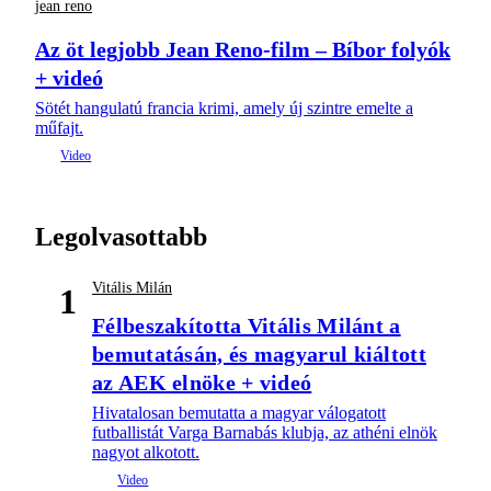
jean reno
Az öt legjobb Jean Reno-film – Bíbor folyók
+ videó
Sötét hangulatú francia krimi, amely új szintre emelte a
műfajt.
Legolvasottabb
Vitális Milán
1
Félbeszakította Vitális Milánt a
bemutatásán, és magyarul kiáltott
az AEK elnöke + videó
Hivatalosan bemutatta a magyar válogatott
futballistát Varga Barnabás klubja, az athéni elnök
nagyot alkotott.