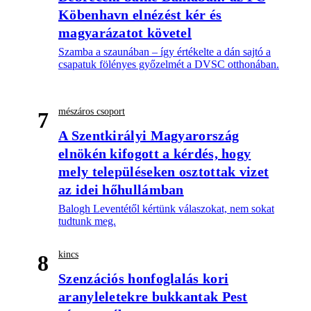
Köbenhavn elnézést kér és
magyarázatot követel
Szamba a szaunában – így értékelte a dán sajtó a
csapatuk fölényes győzelmét a DVSC otthonában.
mészáros csoport
7
A Szentkirályi Magyarország
elnökén kifogott a kérdés, hogy
mely településeken osztottak vizet
az idei hőhullámban
Balogh Leventétől kértünk válaszokat, nem sokat
tudtunk meg.
kincs
8
Szenzációs honfoglalás kori
aranyleletekre bukkantak Pest