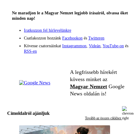
Ne maradjon le a Magyar Nemzet legjobb írásairól, olvassa őket
minden nap!
Iratkozzon fel hírlevelünkre
Csatlakozzon hozzánk
Facebookon
és
Twitteren
Kövesse csatornáinkat
Instagrammon
,
Videán
,
YouTube-on
és
RSS-en
A legfrissebb hírekért
kövess minket az
Magyar Nemzet
Google
News oldalán is!
Címoldalról ajánljuk
Tovább az összes cikkhez