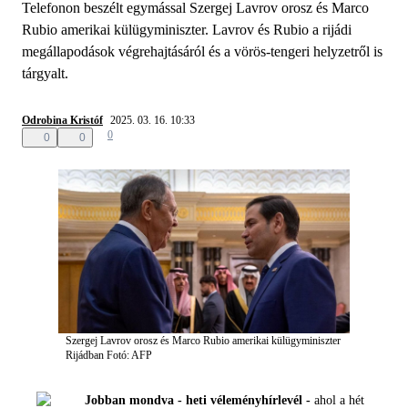
Telefonon beszélt egymással Szergej Lavrov orosz és Marco
Rubio amerikai külügyminiszter. Lavrov és Rubio a rijádi
megállapodások végrehajtásáról és a vörös-tengeri helyzetről is
tárgyalt.
Odrobina Kristóf
2025. 03. 16. 10:33
0
0
0
Szergej Lavrov orosz és Marco Rubio amerikai külügyminiszter
Rijádban
Fotó: AFP
Jobban mondva - heti véleményhírlevél -
ahol a hét