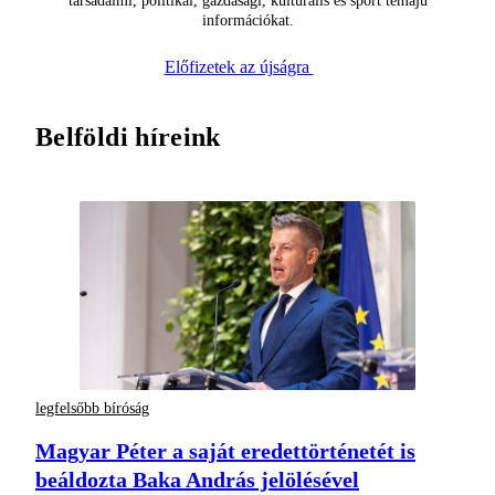
társadalmi, politikai, gazdasági, kulturális és sport témájú
információkat.
Előfizetek az újságra
Belföldi híreink
legfelsőbb bíróság
Magyar Péter a saját eredettörténetét is
beáldozta Baka András jelölésével