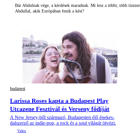
Bár Abdulnak vége, a kérdések maradnak. Mi lesz a többi, több tízezer
Abdullal, akik Európában fenik a kést?
budapest
Larissa Roses kapta a Budapest Play
Utcazene Fesztivál és Verseny fődíját
A New Jersey-ből származó, Budapesten élő énekes-
dalszerző az indie-pop, a rock és a soul világát ötvözi.