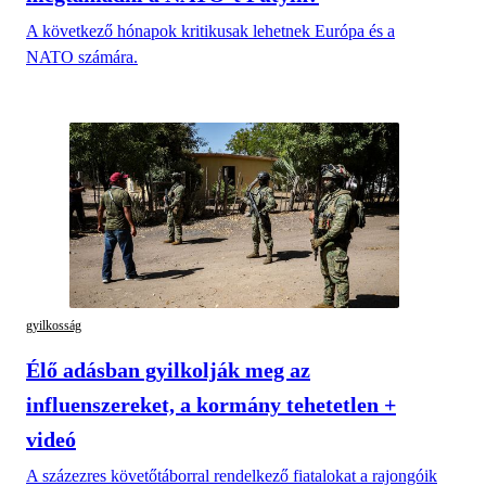
A következő hónapok kritikusak lehetnek Európa és a
NATO számára.
gyilkosság
Élő adásban gyilkolják meg az
influenszereket, a kormány tehetetlen +
videó
A százezres követőtáborral rendelkező fiatalokat a rajongóik