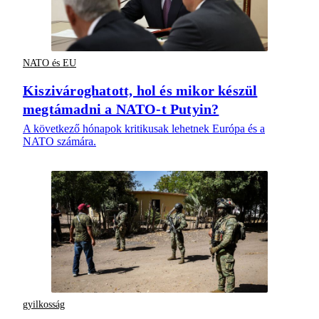
NATO és EU
Kiszivároghatott, hol és mikor készül
megtámadni a NATO-t Putyin?
A következő hónapok kritikusak lehetnek Európa és a
NATO számára.
gyilkosság