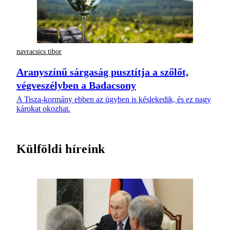
navracsics tibor
Aranyszínű sárgaság pusztítja a szőlőt,
végveszélyben a Badacsony
A Tisza-kormány ebben az ügyben is késlekedik, és ez nagy
károkat okozhat.
Külföldi híreink