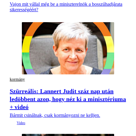
Vajon mit vállal még be a miniszterelnök a bosszúhadjárata
sikerességéért?
kormány
Szürreális: Lannert Judit száz nap után
ledöbbent azon, hogy néz ki a minisztériuma
+ videó
Bármit csinálnak, csak kormányozni ne kelljen.