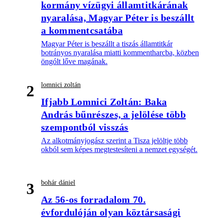
kormány vízügyi államtitkárának
nyaralása, Magyar Péter is beszállt
a kommentcsatába
Magyar Péter is beszállt a tiszás államtitkár
botrányos nyaralása miatti kommentharcba, közben
öngólt lőve magának.
lomnici zoltán
2
Ifjabb Lomnici Zoltán: Baka
András bűnrészes, a jelölése több
szempontból visszás
Az alkotmányjogász szerint a Tisza jelöltje több
okból sem képes megtestesíteni a nemzet egységét.
bohár dániel
3
Az 56-os forradalom 70.
évfordulóján olyan köztársasági