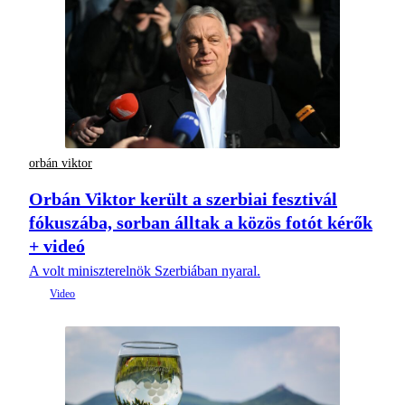
orbán viktor
Orbán Viktor került a szerbiai fesztivál
fókuszába, sorban álltak a közös fotót kérők
+ videó
A volt miniszterelnök Szerbiában nyaral.