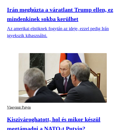
Irán meghúzta a váratlant Trump ellen, ez
mindenkinek sokba kerülhet
Az amerikai elnöknek fogytán az ideje, ezzel pedig Irán
igyekszik kihasználni.
Vlagyimir Putyin
Kiszivároghatott, hol és mikor készül
megtámadni a NATO-t Putyin?