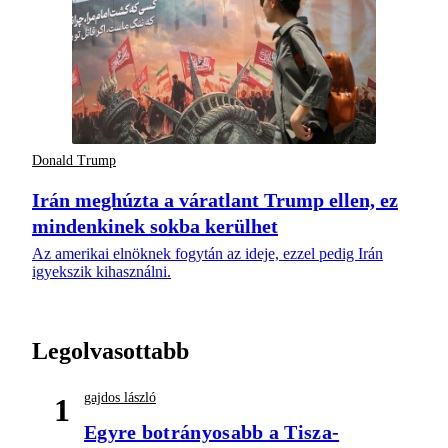
Donald Trump
Irán meghúzta a váratlant Trump ellen, ez
mindenkinek sokba kerülhet
Az amerikai elnöknek fogytán az ideje, ezzel pedig Irán
igyekszik kihasználni.
Legolvasottabb
gajdos lászló
1
Egyre botrányosabb a Tisza-