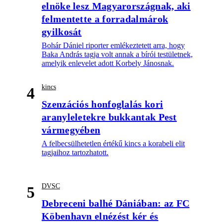
elnöke lesz Magyarországnak, aki
felmentette a forradalmárok
gyilkosát
Bohár Dániel riporter emlékeztetett arra, hogy
Baka András tagja volt annak a bírói testületnek,
amelyik enlevelet adott Korbely Jánosnak.
kincs
4
Szenzációs honfoglalás kori
aranyleletekre bukkantak Pest
vármegyében
A felbecsülhetetlen értékű kincs a korabeli elit
tagjaihoz tartozhatott.
DVSC
5
Debreceni balhé Dániában: az FC
Köbenhavn elnézést kér és