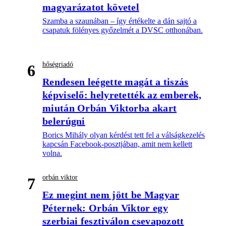
magyarázatot követel
Szamba a szaunában – így értékelte a dán sajtó a
csapatuk fölényes győzelmét a DVSC otthonában.
hőségriadó
6
Rendesen leégette magát a tiszás
képviselő: helyretették az emberek,
miután Orbán Viktorba akart
belerúgni
Borics Mihály olyan kérdést tett fel a válságkezelés
kapcsán Facebook-posztjában, amit nem kellett
volna.
orbán viktor
7
Ez megint nem jött be Magyar
Péternek: Orbán Viktor egy
szerbiai fesztiválon csevapozott