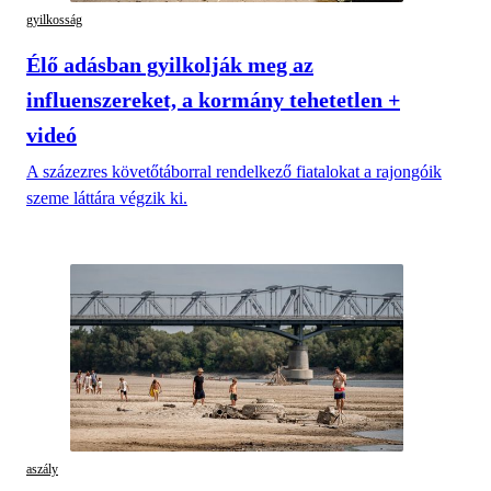
gyilkosság
Élő adásban gyilkolják meg az
influenszereket, a kormány tehetetlen +
videó
A százezres követőtáborral rendelkező fiatalokat a rajongóik
szeme láttára végzik ki.
aszály