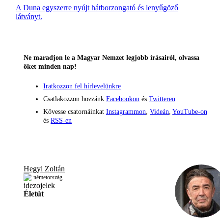
A Duna egyszerre nyújt hátborzongató és lenyűgöző
látványt.
Ne maradjon le a Magyar Nemzet legjobb írásairól, olvassa
őket minden nap!
Iratkozzon fel hírlevelünkre
Csatlakozzon hozzánk
Facebookon
és
Twitteren
Kövesse csatornáinkat
Instagrammon
,
Videán
,
YouTube-on
és
RSS-en
Hegyi Zoltán
németország
Életút