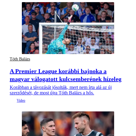
Tóth Balázs
A Premier League korábbi bajnoka a
magyar válogatott kulcsemberének hízeleg
Korábban a távozását jósolták, mert nem írta alá az új
szerződését, de most újra Tóth Balázs a hős.