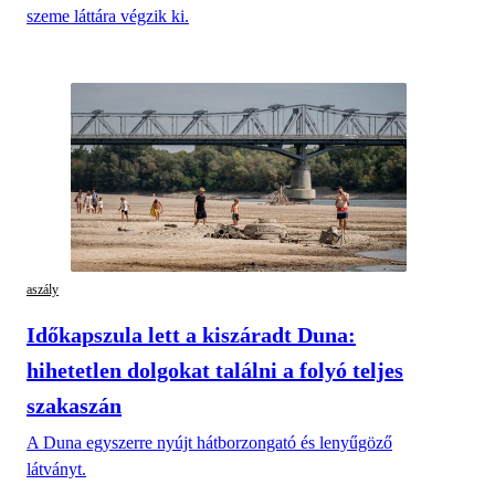
szeme láttára végzik ki.
aszály
Időkapszula lett a kiszáradt Duna:
hihetetlen dolgokat találni a folyó teljes
szakaszán
A Duna egyszerre nyújt hátborzongató és lenyűgöző
látványt.