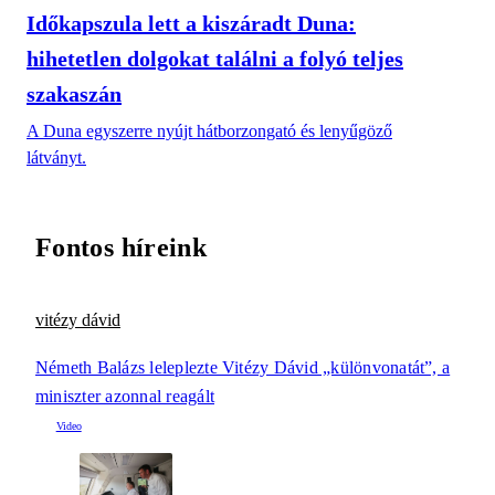
Időkapszula lett a kiszáradt Duna:
hihetetlen dolgokat találni a folyó teljes
szakaszán
A Duna egyszerre nyújt hátborzongató és lenyűgöző
látványt.
Fontos híreink
vitézy dávid
Németh Balázs leleplezte Vitézy Dávid „különvonatát”, a
miniszter azonnal reagált