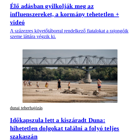
Élő adásban gyilkolják meg az
influenszereket, a kormány tehetetlen +
videó
A százezres követőtáborral rendelkező fiatalokat a rajongóik
szeme láttára végzik ki.
dunai teherhajózás
Időkapszula lett a kiszáradt Duna:
hihetetlen dolgokat találni a folyó teljes
szakaszán