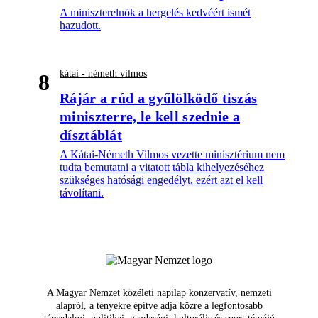
A miniszterelnök a hergelés kedvéért ismét
hazudott.
kátai - németh vilmos
8
Rájár a rúd a gyűlölködő tiszás
miniszterre, le kell szednie a
dísztáblát
A Kátai-Németh Vilmos vezette minisztérium nem
tudta bemutatni a vitatott tábla kihelyezéséhez
szükséges hatósági engedélyt, ezért azt el kell
távolítani.
A Magyar Nemzet közéleti napilap konzervatív, nemzeti
alapról, a tényekre építve adja közre a legfontosabb