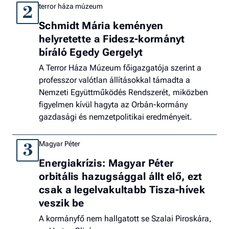
terror háza múzeum
2
Schmidt Mária keményen
helyretette a Fidesz-kormányt
bíráló Egedy Gergelyt
A Terror Háza Múzeum főigazgatója szerint a
professzor valótlan állításokkal támadta a
Nemzeti Együttműködés Rendszerét, miközben
figyelmen kívül hagyta az Orbán-kormány
gazdasági és nemzetpolitikai eredményeit.
Magyar Péter
3
Energiakrízis: Magyar Péter
orbitális hazugsággal állt elő, ezt
csak a legelvakultabb Tisza-hívek
veszik be
A kormányfő nem hallgatott se Szalai Piroskára,