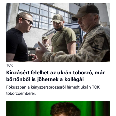
TCK
Kínzásért felelhet az ukrán toborzó, már
börtönből is jöhetnek a kollégái
Fókuszban a kényszersorozásról hírhedt ukrán TCK
toborzóemberei.