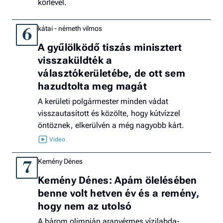
körlevél.
kátai - németh vilmos
6
A gyűlölködő tiszás minisztert
visszaküldték a
választókerületébe, de ott sem
hazudtolta meg magát
A kerületi polgármester minden vádat
visszautasított és közölte, hogy kútvízzel
öntöznek, elkerülvén a még nagyobb kárt.
Kemény Dénes
7
Kemény Dénes: Apám ölelésében
benne volt hetven év és a remény,
hogy nem az utolsó
A három olimpián aranyérmes vízilabda-