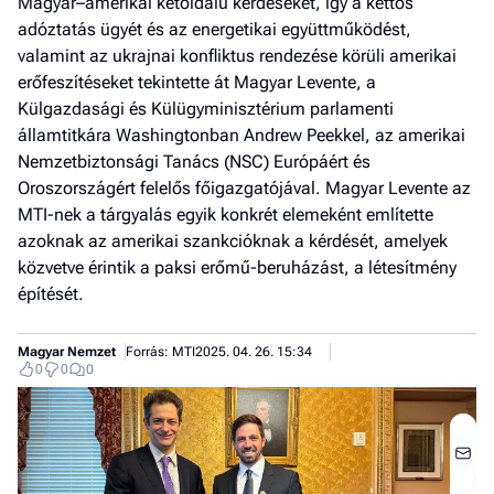
Magyar–amerikai kétoldalú kérdéseket, így a kettős
adóztatás ügyét és az energetikai együttműködést,
valamint az ukrajnai konfliktus rendezése körüli amerikai
erőfeszítéseket tekintette át Magyar Levente, a
Külgazdasági és Külügyminisztérium parlamenti
államtitkára Washingtonban Andrew Peekkel, az amerikai
Nemzetbiztonsági Tanács (NSC) Európáért és
Oroszországért felelős főigazgatójával. Magyar Levente az
MTI-nek a tárgyalás egyik konkrét elemeként említette
azoknak az amerikai szankcióknak a kérdését, amelyek
közvetve érintik a paksi erőmű-beruházást, a létesítmény
építését.
Magyar Nemzet
Forrás: MTI
2025. 04. 26. 15:34
0
0
0
Jobb
- het
véle
Fe