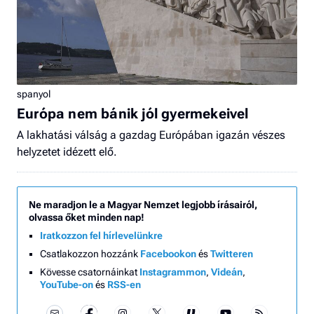
spanyol
Európa nem bánik jól gyermekeivel
A lakhatási válság a gazdag Európában igazán vészes
helyzetet idézett elő.
Ne maradjon le a Magyar Nemzet legjobb írásairól,
olvassa őket minden nap!
Iratkozzon fel hírlevelünkre
Csatlakozzon hozzánk
Facebookon
és
Twitteren
Kövesse csatornáinkat
Instagrammon
,
Videán
,
YouTube-on
és
RSS-en