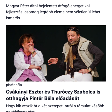
Magyar Péter által bejelentett átfogó energetikai
fejlesztési csomag legtöbb eleme nem véletlenül lehet
ismerős.
pintér béla
Csákányi Eszter és Thuróczy Szabolcs is
otthagyja Pintér Béla előadását
Hogy kik veszik át a két szerepet, arról a társulat később
ad tájékoztatást.