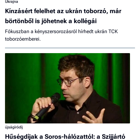
Ukrajna
Kínzásért felelhet az ukrán toborzó, már
börtönből is jöhetnek a kollégái
Fókuszban a kényszersorozásról hírhedt ukrán TCK
toborzóemberei.
újságíródíj
Hűségdíjak a Soros-hálózattól: a Szijjártó