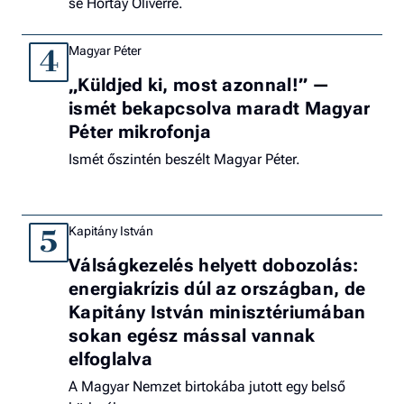
se Hortay Olivérre.
Magyar Péter
4
„Küldjed ki, most azonnal!” —
ismét bekapcsolva maradt Magyar
Péter mikrofonja
Ismét őszintén beszélt Magyar Péter.
Kapitány István
5
Válságkezelés helyett dobozolás:
energiakrízis dúl az országban, de
Kapitány István minisztériumában
sokan egész mással vannak
elfoglalva
A Magyar Nemzet birtokába jutott egy belső