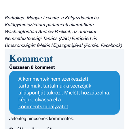
Borítókép: Magyar Levente, a Külgazdasági és
Külügyminisztérium parlamenti államtitkára
Washingtonban Andrew Peekkel, az amerikai
Nemzetbiztonsági Tanács (NSC) Európáért és
Oroszországért felelős főigazgatójával (Forrás: Facebook)
Komment
Összesen 0 komment
A kommentek nem szerkesztett
tartalmak, tartalmuk a szerzőjük
álláspontját tükrözi. Mielőtt hozzászólna,
kérjük, olvassa el a
kommentszabályzatot
.
Jelenleg nincsenek kommentek.