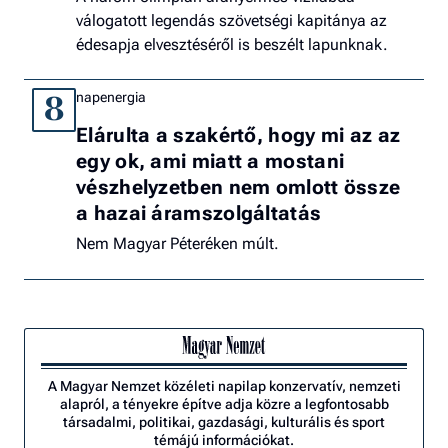
válogatott legendás szövetségi kapitánya az
édesapja elvesztéséről is beszélt lapunknak.
napenergia
8
Elárulta a szakértő, hogy mi az az
egy ok, ami miatt a mostani
vészhelyzetben nem omlott össze
a hazai áramszolgáltatás
Nem Magyar Péteréken múlt.
A Magyar Nemzet közéleti napilap konzervatív, nemzeti
alapról, a tényekre építve adja közre a legfontosabb
társadalmi, politikai, gazdasági, kulturális és sport
témájú információkat.