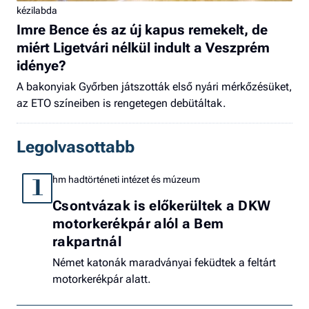
kézilabda
Imre Bence és az új kapus remekelt, de
miért Ligetvári nélkül indult a Veszprém
idénye?
A bakonyiak Győrben játszották első nyári mérkőzésüket,
az ETO színeiben is rengetegen debütáltak.
Legolvasottabb
hm hadtörténeti intézet és múzeum
1
Csontvázak is előkerültek a DKW
motorkerékpár alól a Bem
rakpartnál
Német katonák maradványai feküdtek a feltárt
motorkerékpár alatt.