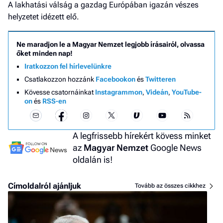
A lakhatási válság a gazdag Európában igazán vészes
helyzetet idézett elő.
Ne maradjon le a Magyar Nemzet legjobb írásairól, olvassa
őket minden nap!
Iratkozzon fel hírlevelünkre
Csatlakozzon hozzánk
Facebookon
és
Twitteren
Kövesse csatornáinkat
Instagrammon
,
Videán
,
YouTube-
on
és
RSS-en
A legfrissebb hírekért kövess minket
az
Magyar Nemzet
Google News
oldalán is!
Címoldalról ajánljuk
Tovább az összes cikkhez