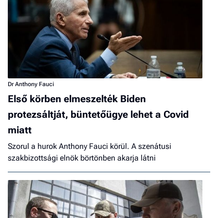
Dr Anthony Fauci
Első körben elmeszelték Biden
protezsáltját, büntetőügye lehet a Covid
miatt
Szorul a hurok Anthony Fauci körül. A szenátusi
szakbizottsági elnök börtönben akarja látni