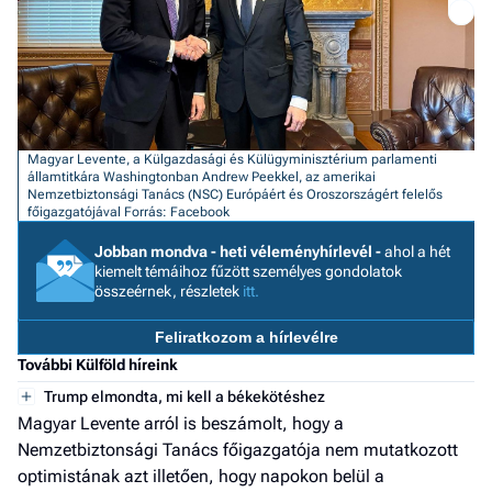
a h
E
a
ú
Magyar Levente, a Külgazdasági és Külügyminisztérium parlamenti
államtitkára Washingtonban Andrew Peekkel, az amerikai
Nemzetbiztonsági Tanács (NSC) Európáért és Oroszországért felelős
főigazgatójával
Forrás: Facebook
Jobban mondva - heti véleményhírlevél -
ahol a hét
kiemelt témáihoz fűzött személyes gondolatok
összeérnek, részletek
itt.
Feliratkozom a hírlevélre
További Külföld híreink
Trump elmondta, mi kell a békekötéshez
Magyar Levente arról is beszámolt, hogy a
Nemzetbiztonsági Tanács főigazgatója nem mutatkozott
optimistának azt illetően, hogy napokon belül a