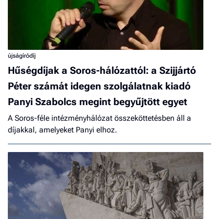
újságíródíj
Hűségdíjak a Soros-hálózattól: a Szijjártó
Péter számát idegen szolgálatnak kiadó
Panyi Szabolcs megint begyűjtött egyet
A Soros-féle intézményhálózat összeköttetésben áll a
díjakkal, amelyeket Panyi elhoz.