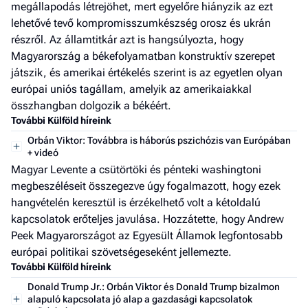
megállapodás létrejöhet, mert egyelőre hiányzik az ezt
lehetővé tevő kompromisszumkészség orosz és ukrán
részről. Az államtitkár azt is hangsúlyozta, hogy
Magyarország a békefolyamatban konstruktív szerepet
játszik, és amerikai értékelés szerint is az egyetlen olyan
európai uniós tagállam, amelyik az amerikaiakkal
összhangban dolgozik a békéért.
További Külföld híreink
Orbán Viktor: Továbbra is háborús pszichózis van Európában
+ videó
Magyar Levente a csütörtöki és pénteki washingtoni
megbeszéléseit összegezve úgy fogalmazott, hogy ezek
hangvételén keresztül is érzékelhető volt a kétoldalú
kapcsolatok erőteljes javulása. Hozzátette, hogy Andrew
Peek Magyarországot az Egyesült Államok legfontosabb
európai politikai szövetségeseként jellemezte.
További Külföld híreink
Donald Trump Jr.: Orbán Viktor és Donald Trump bizalmon
alapuló kapcsolata jó alap a gazdasági kapcsolatok