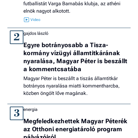
futballistát Varga Barnabás klubja, az athéni
elnök nagyot alkotott.
gajdos lászló
2
Egyre botrányosabb a Tisza-
kormány vízügyi államtitkárának
nyaralása, Magyar Péter is beszállt
a kommentcsatába
Magyar Péter is beszállt a tiszás államtitkár
botrányos nyaralása miatti kommentharcba,
közben öngólt lőve magának.
energia
3
Megfeledkezhettek Magyar Péterék
az Otthoni energiatároló program
pályázóiról