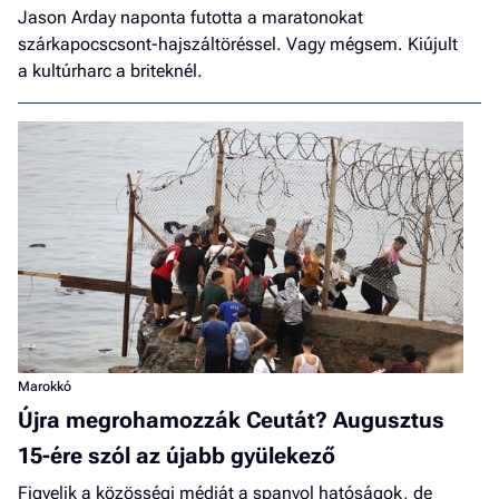
Jason Arday naponta futotta a maratonokat
szárkapocscsont-hajszáltöréssel. Vagy mégsem. Kiújult
a kultúrharc a briteknél.
Marokkó
Újra megrohamozzák Ceutát? Augusztus
15-ére szól az újabb gyülekező
Figyelik a közösségi médiát a spanyol hatóságok, de