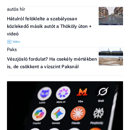
autós hír
Hátulról felöklelte a szabályosan
közlekedő másik autót a Thököly úton +
videó
Paks
Vészjósló fordulat? Ha csekély mértékben
is, de csökkent a vízszint Paksnál