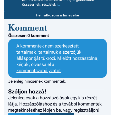
összeérnek, részletek
itt.
a h
E
Feliratkozom a hírlevélre
a
Komment
ú
Összesen 0 komment
A kommentek nem szerkesztett
tartalmak, tartalmuk a szerzőjük
álláspontját tükrözi. Mielőtt hozzászólna,
kérjük, olvassa el a
kommentszabályzatot
.
Jelenleg nincsenek kommentek.
Szóljon hozzá!
Jelenleg csak a hozzászólások egy kis részét
látja. Hozzászóláshoz és a további kommentek
megtekintéséhez lépjen be, vagy regisztráljon!