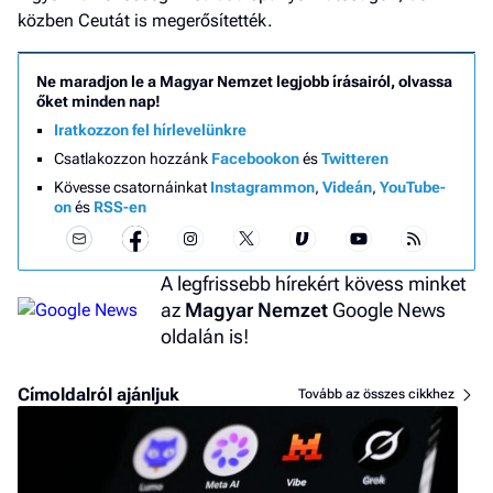
közben Ceutát is megerősítették.
Ne maradjon le a Magyar Nemzet legjobb írásairól, olvassa
őket minden nap!
Iratkozzon fel hírlevelünkre
Csatlakozzon hozzánk
Facebookon
és
Twitteren
Kövesse csatornáinkat
Instagrammon
,
Videán
,
YouTube-
on
és
RSS-en
A legfrissebb hírekért kövess minket
az
Magyar Nemzet
Google News
oldalán is!
Címoldalról ajánljuk
Tovább az összes cikkhez