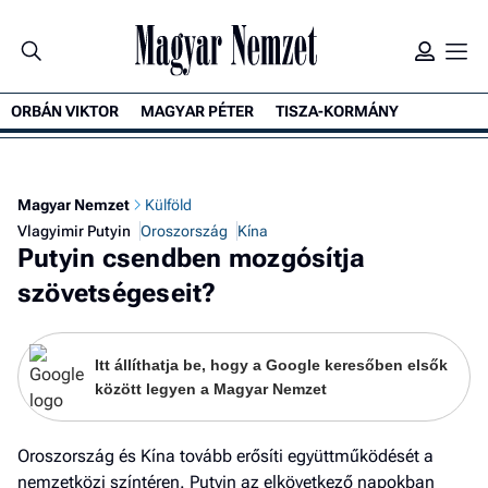
ORBÁN VIKTOR
MAGYAR PÉTER
TISZA-KORMÁNY
K
Magyar Nemzet
Külföld
Vlagyimir Putyin
Oroszország
Kína
Putyin csendben mozgósítja
szövetségeseit?
Itt állíthatja be, hogy a Google keresőben elsők
között legyen a Magyar Nemzet
Oroszország és Kína tovább erősíti együttműködését a
nemzetközi színtéren. Putyin az elkövetkező napokban