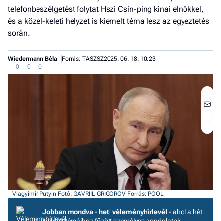
telefonbeszélgetést folytat Hszi Csin-ping kínai elnökkel,
és a közel-keleti helyzet is kiemelt téma lesz az egyeztetés
során.
Wiedermann Béla
Forrás: TASZSZ
2025. 06. 18. 10:23
0
0
0
Jobb
- het
Vlagyimir Putyin
Fotó: GAVRIIL GRIGOROV
Forrás: POOL
véle
Jobban mondva - heti véleményhírlevél -
ahol a hét
Fe
kiemelt témáihoz fűzött személyes gondolatok