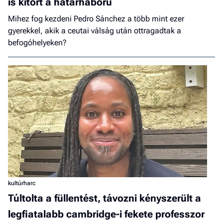
is kitört a határháború
Mihez fog kezdeni Pedro Sánchez a több mint ezer
gyerekkel, akik a ceutai válság után ottragadtak a
befogóhelyeken?
kultúrharc
Túltolta a füllentést, távozni kényszerült a
legfiatalabb cambridge-i fekete professzor