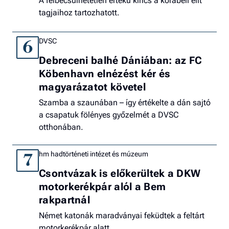
A felbecsülhetetlen értékű kincs a korabeli elit
tagjaihoz tartozhatott.
DVSC
6
Debreceni balhé Dániában: az FC
Köbenhavn elnézést kér és
magyarázatot követel
Szamba a szaunában – így értékelte a dán sajtó
a csapatuk fölényes győzelmét a DVSC
otthonában.
hm hadtörténeti intézet és múzeum
7
Csontvázak is előkerültek a DKW
motorkerékpár alól a Bem
rakpartnál
Német katonák maradványai feküdtek a feltárt
motorkerékpár alatt.