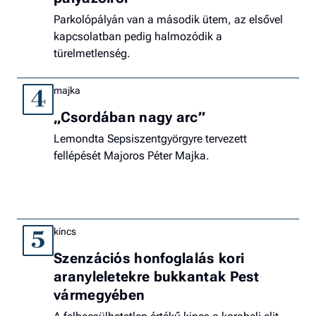
Parkolópályán van a második ütem, az elsővel
kapcsolatban pedig halmozódik a
türelmetlenség.
majka
4
„Csordában nagy arc”
Lemondta Sepsiszentgyörgyre tervezett
fellépését Majoros Péter Majka.
kincs
5
Szenzációs honfoglalás kori
aranyleletekre bukkantak Pest
vármegyében