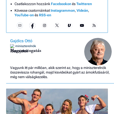
Csatlakozzon hozzánk
Facebookon
és
Twitteren
Kövesse csatornáinkat
Instagrammon
,
Videán
,
YouTube-on
és
RSS-en
Gajdics Ottó
miniszterelnök
Magamutogatás
Vagyunk itt pár millióan, akik szerint az, hogy a miniszterelnök
összevissza rohangál, majd kisvideókat gyárt az ámokfutásáról,
még nem válságkezelés.