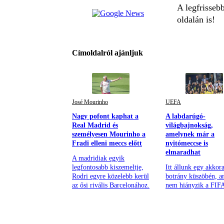
A legfrisseb
oldalán is!
Címoldalról ajánljuk
José Mourinho
UEFA
Nagy pofont kaphat a
A labdarúgó-
Real Madrid és
világbajnokság,
személyesen Mourinho a
amelynek már a
Fradi elleni meccs előtt
nyitómeccse is
elmaradhat
A madridiak egyik
legfontosabb kiszemeltje,
Itt állunk egy akkor
Rodri egyre közelebb kerül
botrány küszöbén, a
az ősi rivális Barcelonához.
nem hiányzik a FIF