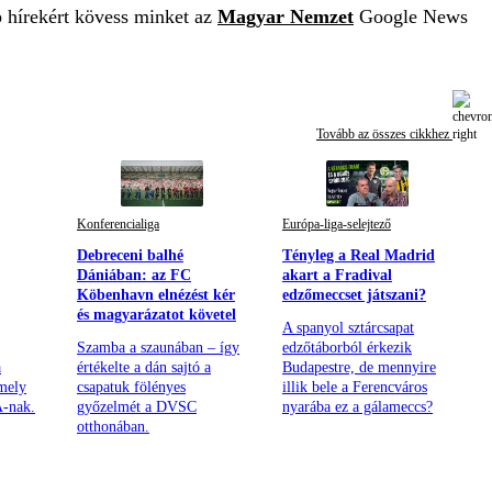
b hírekért kövess minket az
Magyar Nemzet
Google News
Tovább az összes cikkhez
Konferencialiga
Európa-liga-selejtező
Debreceni balhé
Tényleg a Real Madrid
Dániában: az FC
akart a Fradival
Köbenhavn elnézést kér
edzőmeccset játszani?
és magyarázatot követel
A spanyol sztárcsapat
Szamba a szaunában – így
edzőtáborból érkezik
a
értékelte a dán sajtó a
Budapestre, de mennyire
mely
csapatuk fölényes
illik bele a Ferencváros
A-nak.
győzelmét a DVSC
nyarába ez a gálameccs?
otthonában.