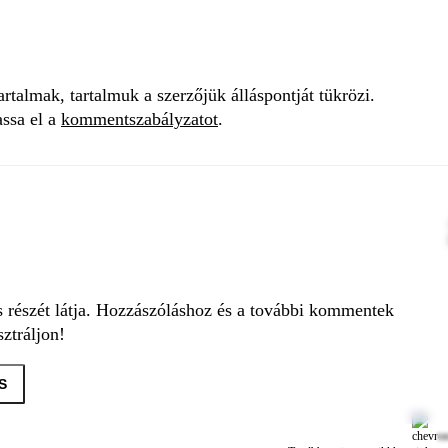
talmak, tartalmuk a szerzőjük álláspontját tükrözi.
assa el a
kommentszabályzatot
.
s részét látja. Hozzászóláshoz és a további kommentek
ztráljon!
S