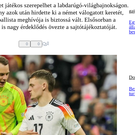
t játékos szerepelhet a labdarúgó-világbajnokságon.
gaj
 azok után hirdette ki a német válogatott keretét,
llista meghívója is biztossá vált. Elsősorban a
Eg
s nagy érdeklődés övezte a sajtótájékoztatóját.
áll
be
0
0
0
Do
Bez
tu