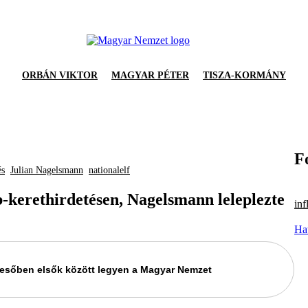
ORBÁN VIKTOR
MAGYAR PÉTER
TISZA-KORMÁNY
F
és
Julian Nagelsmann
nationalelf
b-kerethirdetésen, Nagelsmann leleplezte
inf
Hat
keresőben elsők között legyen a Magyar Nemzet