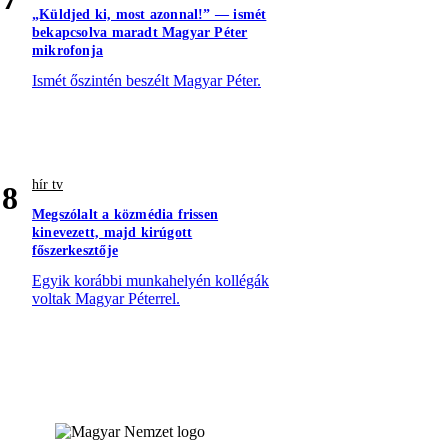
„Küldjed ki, most azonnal!” — ismét
bekapcsolva maradt Magyar Péter
mikrofonja
Ismét őszintén beszélt Magyar Péter.
hír tv
8
Megszólalt a közmédia frissen
kinevezett, majd kirúgott
főszerkesztője
Egyik korábbi munkahelyén kollégák
voltak Magyar Péterrel.