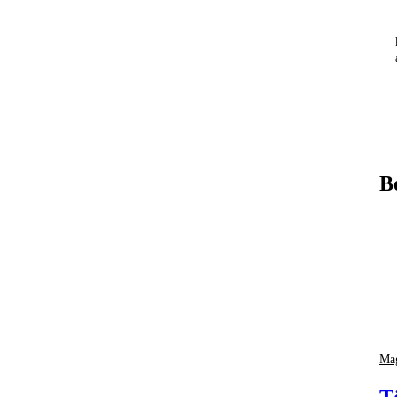
B
Mag
T