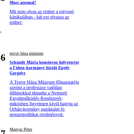
Most azonnal!
Mit nem olvas az ember a rotyogó
kánikulában - hát ezt olvassa az
ember:
terror háza múzeum
6
Schmidt Mária keményen helyretette
a Fidesz-kormányt bíráló Egedy
Gergelyt
A Terror Háza Múzeum főigazgatója
szerint a professzor valótlan
állításokkal támadta a Nemzeti
Együttműködés Rendszerét,
miközben figyelmen kívül hagyta az
Orbán-kormány gazdasági és
nemzetpolitikai eredményeit.
Magyar Péter
7