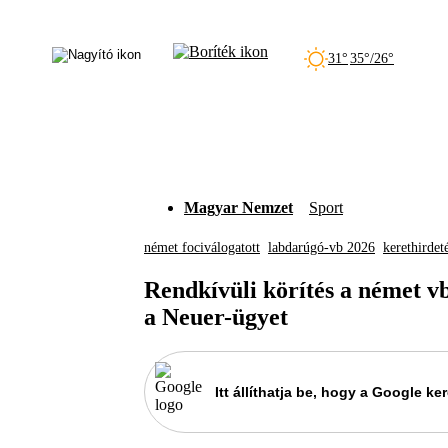
31°
35°/26°
Magyar Nemzet
Sport
német fociválogatott
labdarúgó-vb 2026
kerethirdet
Rendkívüli körítés a német v
a Neuer-ügyet
Itt állíthatja be, hogy a Google 