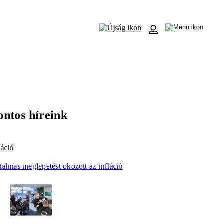
ontos híreink
láció
almas meglepetést okozott az infláció