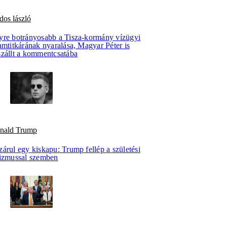
dos lászló
yre botrányosabb a Tisza-kormány vízügyi
amtitkárának nyaralása, Magyar Péter is
szállt a kommentcsatába
nald Trump
árul egy kiskapu: Trump fellép a születési
rizmussal szemben