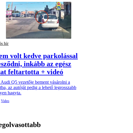
ós hír
em volt kedve parkolással
esződni, inkább az egész
at feltartotta + videó
 Audi Q5 vezetője bement vásárolni a
tba, az autóját pedig a lehető legrosszabb
yen hagyta.
egolvasottabb