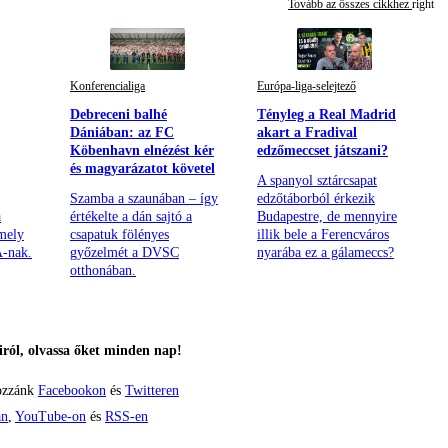
Tovább az összes cikkhez
Konferencialiga
Európa-liga-selejtező
Debreceni balhé
Tényleg a Real Madrid
Dániában: az FC
akart a Fradival
Köbenhavn elnézést kér
edzőmeccset játszani?
és magyarázatot követel
A spanyol sztárcsapat
Szamba a szaunában – így
edzőtáborból érkezik
a
értékelte a dán sajtó a
Budapestre, de mennyire
mely
csapatuk fölényes
illik bele a Ferencváros
A-nak.
győzelmét a DVSC
nyarába ez a gálameccs?
otthonában.
ról, olvassa őket minden nap!
ozzánk
Facebookon
és
Twitteren
án
,
YouTube-on
és
RSS-en