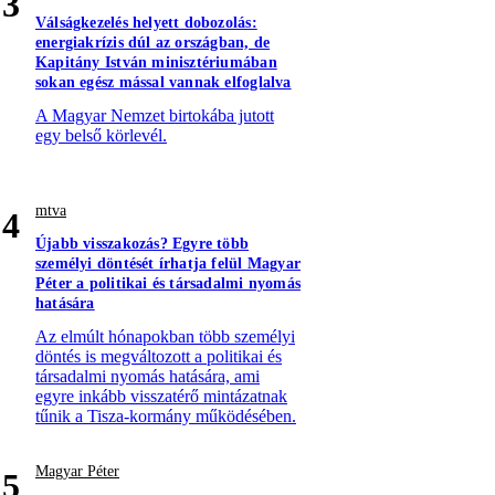
3
Válságkezelés helyett dobozolás:
energiakrízis dúl az országban, de
Kapitány István minisztériumában
sokan egész mással vannak elfoglalva
A Magyar Nemzet birtokába jutott
egy belső körlevél.
mtva
4
Újabb visszakozás? Egyre több
személyi döntését írhatja felül Magyar
Péter a politikai és társadalmi nyomás
hatására
Az elmúlt hónapokban több személyi
döntés is megváltozott a politikai és
társadalmi nyomás hatására, ami
egyre inkább visszatérő mintázatnak
tűnik a Tisza-kormány működésében.
Magyar Péter
5