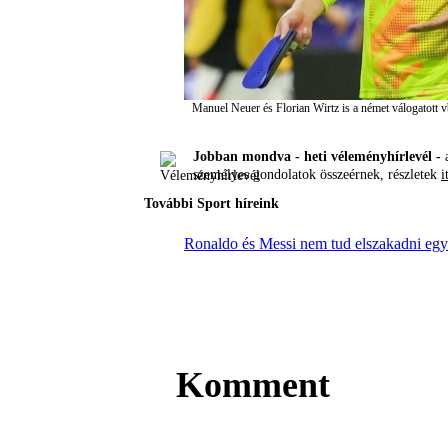
Manuel Neuer és Florian Wirtz is a német válogatott v
Jobban mondva - heti véleményhírlevél -
a
személyes gondolatok összeérnek, részletek
i
További Sport híreink
Ronaldo és Messi nem tud elszakadni egy
Komment