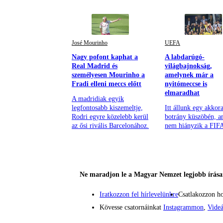
José Mourinho
UEFA
Nagy pofont kaphat a
A labdarúgó-
Real Madrid és
világbajnokság,
személyesen Mourinho a
amelynek már a
Fradi elleni meccs előtt
nyitómeccse is
elmaradhat
A madridiak egyik
legfontosabb kiszemeltje,
Itt állunk egy akkor
Rodri egyre közelebb kerül
botrány küszöbén, a
az ősi rivális Barcelonához.
nem hiányzik a FIF
Ne maradjon le a Magyar Nemzet legjobb írásai
Iratkozzon fel hírlevelünkre
Csatlakozzon h
Kövesse csatornáinkat
Instagrammon
,
Vide