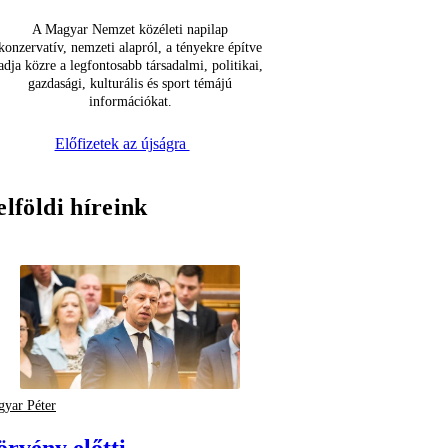
A Magyar Nemzet közéleti napilap
konzervatív, nemzeti alapról, a tényekre építve
adja közre a legfontosabb társadalmi, politikai,
gazdasági, kulturális és sport témájú
információkat.
Előfizetek az újságra
elföldi híreink
yar Péter
örvény előtti