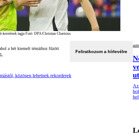
b-keretének tagja
Fotó: DPA/Christian Charisius
aut
hol a hét kiemelt témáihoz fűzött
Feliratkozom a hírlevélre
tt.
N
v
ut
mástól, közösen lehetnek rekorderek
Az
bol
hel
L