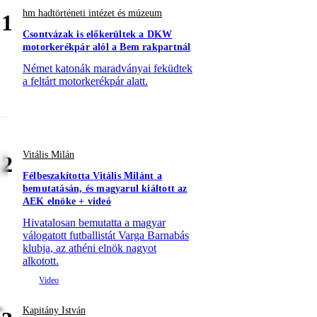
hm hadtörténeti intézet és múzeum
1
Csontvázak is előkerültek a DKW
motorkerékpár alól a Bem rakpartnál
Német katonák maradványai feküdtek
a feltárt motorkerékpár alatt.
Vitális Milán
2
Félbeszakította Vitális Milánt a
bemutatásán, és magyarul kiáltott az
AEK elnöke + videó
Hivatalosan bemutatta a magyar
válogatott futballistát Varga Barnabás
klubja, az athéni elnök nagyot
alkotott.
Kapitány István