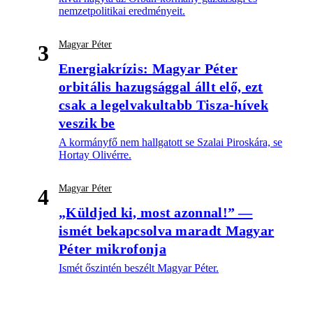
nemzetpolitikai eredményeit.
Magyar Péter
3
Energiakrízis: Magyar Péter
orbitális hazugsággal állt elő, ezt
csak a legelvakultabb Tisza-hívek
veszik be
A kormányfő nem hallgatott se Szalai Piroskára, se
Hortay Olivérre.
Magyar Péter
4
„Küldjed ki, most azonnal!” —
ismét bekapcsolva maradt Magyar
Péter mikrofonja
Ismét őszintén beszélt Magyar Péter.