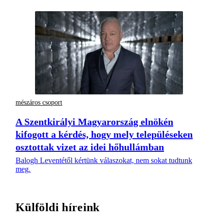
mészáros csoport
A Szentkirályi Magyarország elnökén
kifogott a kérdés, hogy mely településeken
osztottak vizet az idei hőhullámban
Balogh Leventétől kértünk válaszokat, nem sokat tudtunk
meg.
Külföldi híreink