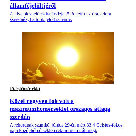
államfőjelöltjéről
A hivatalos jelölés határideje jövő hétfő tíz óra, addig
szeretnék, ha több jelölt is lenne.
középhőmérséklet
Közel negyven fok volt a
maximumhőmérséklet országos átlaga
szerdán
A rekordnak számító, június 29-én mért 33,4 Celsius-fokos
napi középhőmérsékleti rekord nem dőlt meg.