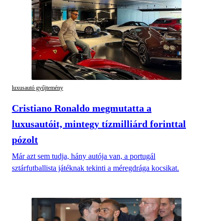
luxusautó gyűjtemény
Cristiano Ronaldo megmutatta a
luxusautóit, mintegy tízmilliárd forinttal
pózolt
Már azt sem tudja, hány autója van, a portugál
sztárfutballista játéknak tekinti a méregdrága kocsikat.