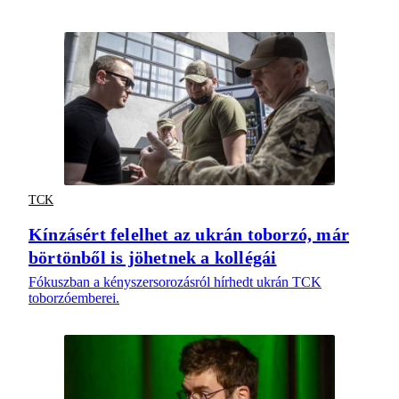
TCK
Kínzásért felelhet az ukrán toborzó, már
börtönből is jöhetnek a kollégái
Fókuszban a kényszersorozásról hírhedt ukrán TCK
toborzóemberei.