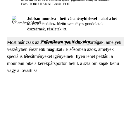
Fotó: TORU HANAI
Forrás: POOL
Jobban mondva - heti véleményhírlevél -
ahol a hét
kiemelt témáihoz fűzött személyes gondolatok
összeérnek, részletek
itt.
Feliratkozom a hírlevélre
Most már csak az a kérdés, melyek azok a sportágak, amelyek
veszélyben érezhetik magukat? Elsősorban azok, amelyek
speciális létesítményeket igényelnek. Ilyen lehet például a
mountain bike a kerékpársporton belül, a szlalom kajak-kenu
vagy a lovastusa.