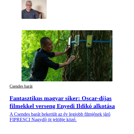
Csendes barát
Fantasztikus magyar siker: Oscar-díjas
filmekkel verseng Enyedi Ildikó alkotása
A Csendes barát bekerült az év legjobb filmjének járó
FIPRESCI Nagydíj öt jelöltje közé.