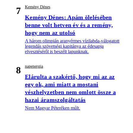
Kemény Dénes
7
Kemény Dénes: Apám ölelésében
benne volt hetven év és a remény,
hogy nem az utolsó
A három olimpián aranyérmes vízilabda-válogatott
legendás szövetségi kapitánya az édesapja
elvesztéséről is beszélt lapunknak.
napenergia
8
Elárulta a szakértő, hogy mi az az
egy ok, ami miatt a mostani
vészhelyzetben nem omlott össze a
hazai áramszolgáltatás
Nem Magyar Péteréken múlt.