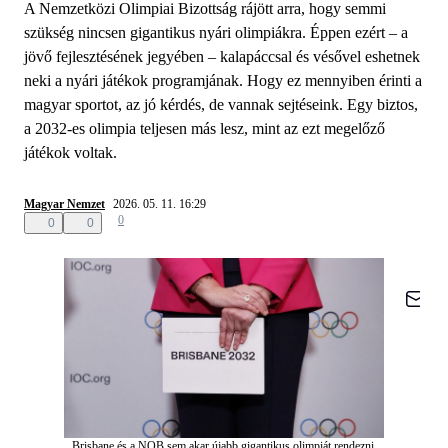
A Nemzetközi Olimpiai Bizottság rájött arra, hogy semmi
szükség nincsen gigantikus nyári olimpiákra. Éppen ezért – a
jövő fejlesztésének jegyében – kalapáccsal és vésővel eshetnek
neki a nyári játékok programjának. Hogy ez mennyiben érinti a
magyar sportot, az jó kérdés, de vannak sejtéseink. Egy biztos,
a 2032-es olimpia teljesen más lesz, mint az ezt megelőző
játékok voltak.
Magyar Nemzet
2026. 05. 11. 16:29
0
0
0
Brisbane és a NOB sem akar újabb gigantikus olimpiát rendezni