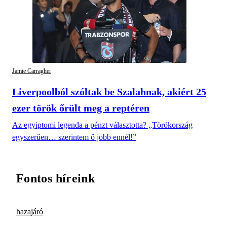
Jamie Carragher
Liverpoolból szóltak be Szalahnak, akiért 25
ezer török őrült meg a reptéren
Az egyiptomi legenda a pénzt választotta? „Törökország
egyszerűen… szerintem ő jobb ennél!”
Fontos híreink
hazajáró