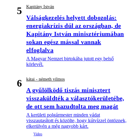
Kapitány István
5
Válságkezelés helyett dobozolás:
energiakrízis dúl az országban, de
Kapitány István minisztériumában
sokan egész mással vannak
elfoglalva
A Magyar Nemzet birtokába jutott egy belső
körlevél.
kátai - németh vilmos
6
A gyűlölködő tiszás minisztert
visszaküldték a választókerületébe,
de ott sem hazudtolta meg magát
A kerületi polgármester minden vádat
visszautasított és közölte, hogy kútvízzel öntöznek,
elkerülvén a még nagyobb kárt.