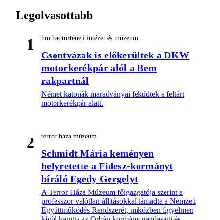
Legolvasottabb
hm hadtörténeti intézet és múzeum
1
Csontvázak is előkerültek a DKW
motorkerékpár alól a Bem
rakpartnál
Német katonák maradványai feküdtek a feltárt
motorkerékpár alatt.
terror háza múzeum
2
Schmidt Mária keményen
helyretette a Fidesz-kormányt
bíráló Egedy Gergelyt
A Terror Háza Múzeum főigazgatója szerint a
professzor valótlan állításokkal támadta a Nemzeti
Együttműködés Rendszerét, miközben figyelmen
kívül hagyta az Orbán-kormány gazdasági és