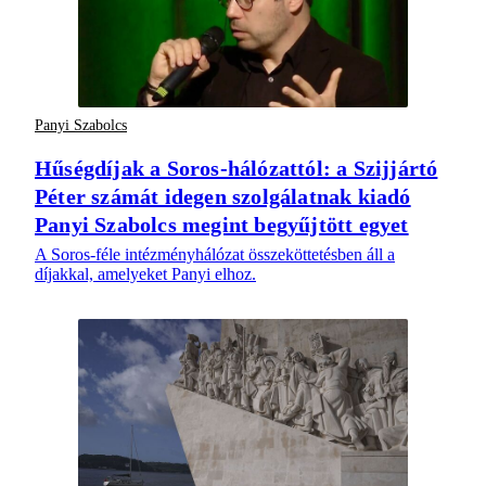
Panyi Szabolcs
Hűségdíjak a Soros-hálózattól: a Szijjártó
Péter számát idegen szolgálatnak kiadó
Panyi Szabolcs megint begyűjtött egyet
A Soros-féle intézményhálózat összeköttetésben áll a
díjakkal, amelyeket Panyi elhoz.