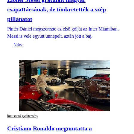
csapattársának, de tönkretették a szép
pillanatot
Pintér Dániel megszerezte az első gólját az Inter Miamiban,
Messi is vele együtt ünnepelt, aztán jött a baj.
luxusautó gyűjtemény
Cristiano Ronaldo megmutatta a