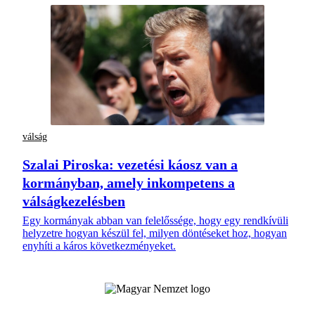
válság
Szalai Piroska: vezetési káosz van a
kormányban, amely inkompetens a
válságkezelésben
Egy kormányak abban van felelőssége, hogy egy rendkívüli
helyzetre hogyan készül fel, milyen döntéseket hoz, hogyan
enyhíti a káros következményeket.