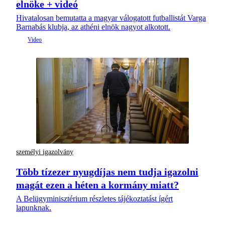
elnöke + videó
Hivatalosan bemutatta a magyar válogatott futballistát Varga
Barnabás klubja, az athéni elnök nagyot alkotott.
személyi igazolvány
Több tízezer nyugdíjas nem tudja igazolni
magát ezen a héten a kormány miatt?
A Belügyminisztérium részletes tájékoztatást ígért
lapunknak.