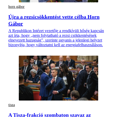
horn gábor
Újra a rezsicsökkentést vette célba Horn
Gábor
A Republikon Intézet vezetője a rendkívüli hőség kapcsán
azt írta, hogy „nem folytatható a rezsi csökkentésének
elnevezett hazugság”, szerinte ugyanis a jelenlegi helyzet
bizonyítja, hogy változtatni kell az energiafelhasználáson.
tisza
A Tisza-frakció szombaton szavaz az