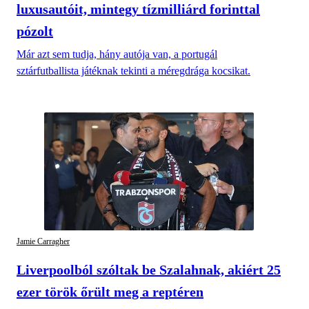
luxusautóit, mintegy tízmilliárd forinttal
pózolt
Már azt sem tudja, hány autója van, a portugál
sztárfutballista játéknak tekinti a méregdrága kocsikat.
Jamie Carragher
Liverpoolból szóltak be Szalahnak, akiért 25
ezer török őrült meg a reptéren