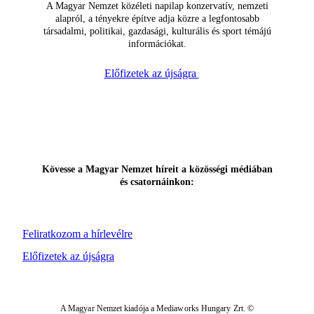
A Magyar Nemzet közéleti napilap konzervatív, nemzeti
alapról, a tényekre építve adja közre a legfontosabb
társadalmi, politikai, gazdasági, kulturális és sport témájú
információkat.
Előfizetek az újságra
Kövesse a Magyar Nemzet híreit a közösségi médiában
és csatornáinkon:
Feliratkozom a hírlevélre
Előfizetek az újságra
A Magyar Nemzet kiadója a Mediaworks Hungary Zrt. ©