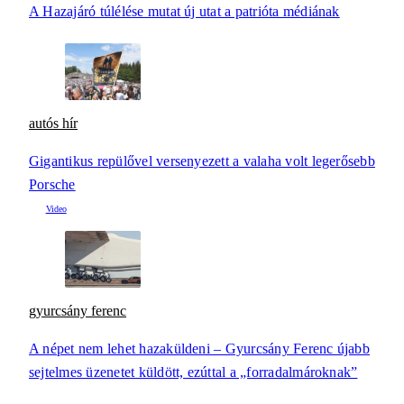
A Hazajáró túlélése mutat új utat a patrióta médiának
autós hír
Gigantikus repülővel versenyezett a valaha volt legerősebb
Porsche
gyurcsány ferenc
A népet nem lehet hazaküldeni – Gyurcsány Ferenc újabb
sejtelmes üzenetet küldött, ezúttal a „forradalmároknak”