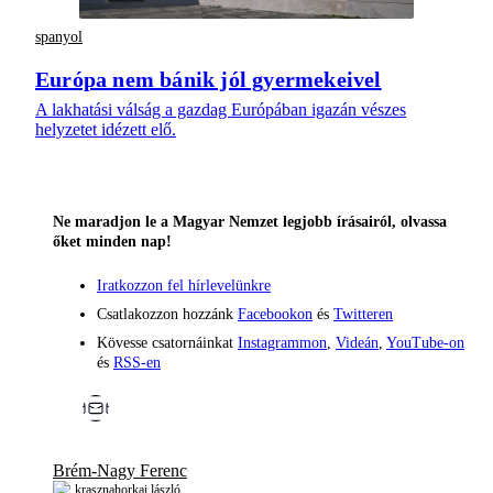
spanyol
Európa nem bánik jól gyermekeivel
A lakhatási válság a gazdag Európában igazán vészes
helyzetet idézett elő.
Ne maradjon le a Magyar Nemzet legjobb írásairól, olvassa
őket minden nap!
Iratkozzon fel hírlevelünkre
Csatlakozzon hozzánk
Facebookon
és
Twitteren
Kövesse csatornáinkat
Instagrammon
,
Videán
,
YouTube-on
és
RSS-en
Brém-Nagy Ferenc
krasznahorkai lászló