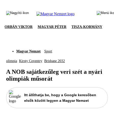
ORBÁN VIKTOR
MAGYAR PÉTER
TISZA-KORMÁNY
Magyar Nemzet
Sport
olimpia
Kirsty Coventry
Brisbane 2032
A NOB sajátkezűleg veri szét a nyári
olimpiák műsorát
Itt állíthatja be, hogy a Google keresőben
elsők között legyen a Magyar Nemzet