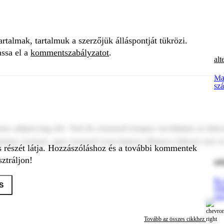
talmak, tartalmuk a szerzőjük álláspontját tükrözi.
assa el a
kommentszabályzatot
.
alt
Mag
szá
tur adipiscing elit. Sed do eiusmod tempor incididunt ut labo
inim veniam, quis nostrud exercitation ullamco laboris nisi u
s részét látja. Hozzászóláshoz és a további kommentek
ztráljon!
orb
Ez
S
Orb
cs
Tovább az összes cikkhez