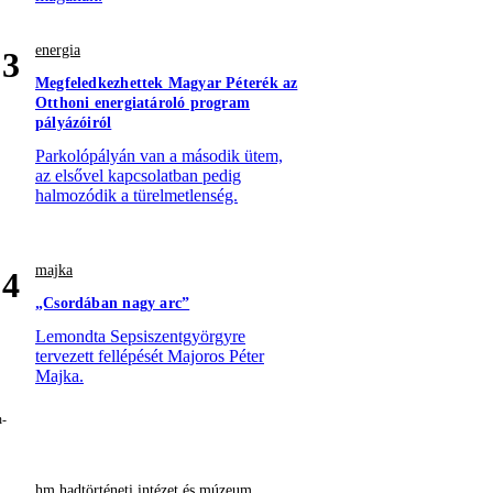
energia
3
Megfeledkezhettek Magyar Péterék az
Otthoni energiatároló program
pályázóiról
Parkolópályán van a második ütem,
az elsővel kapcsolatban pedig
halmozódik a türelmetlenség.
majka
4
„Csordában nagy arc”
Lemondta Sepsiszentgyörgyre
tervezett fellépését Majoros Péter
Majka.
hm hadtörténeti intézet és múzeum