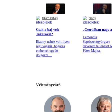
takaró mihály
erdély
Csak a baj volt
„Csordában nagy a
Takaróval?
Lemondta
Bizony nehéz volt ilyen
Sepsiszentgyörgyre
régi vágású, bogaras
tervezett fellépését 
emberrel együtt
Péter Majka.
dolgozni…
Véleményváró