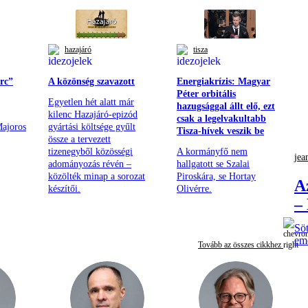
hazajáró
tisza
rc”
A közönség szavazott
Energiakrízis: Magyar
Péter orbitális
Egyetlen hét alatt már
hazugsággal állt elő, ezt
kilenc Hazajáró-epizód
csak a legelvakultabb
Majoros
gyártási költsége gyűlt
Tisza-hívek veszik be
össze a tervezett
tizenegyből közösségi
A kormányfő nem
jea
adományozás révén –
hallgatott se Szalai
közölték minap a sorozat
Piroskára, se Hortay
A
készítői.
Olivérre.
–
Söt
eme
Tovább az összes cikkhez