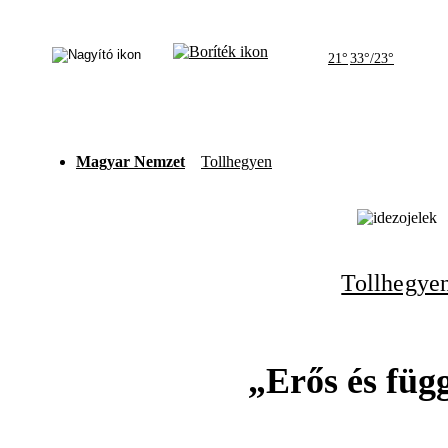
21°
33°/23°
Magyar Nemzet
Tollhegyen
Tollhegye
„Erős és füg