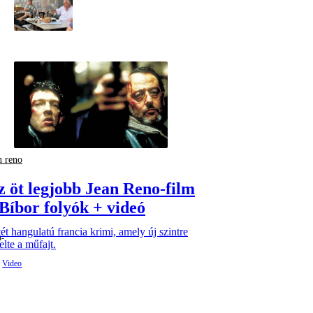
n reno
z öt legjobb Jean Reno-film
 Bíbor folyók + videó
ét hangulatú francia krimi, amely új szintre
lte a műfajt.