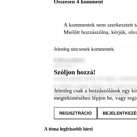
Összesen 4 komment
A kommentek nem szerkesztett tar
Mielőtt hozzászólna, kérjük, olv
Jelenleg nincsenek kommentek.
Felhasználónév
2024. január 1.
Szóljon hozzá!
Lorem ipsum dolor sit amet, consecte
et dolore magna aliqua. Ut enim ad m
Jelenleg csak a hozzászólások egy ki
aliquip ex ea commodo consequat.
megtekintéséhez lépjen be, vagy regis
REGISZTRÁCIÓ
BEJELENTKEZÉ
A téma legfrissebb hírei