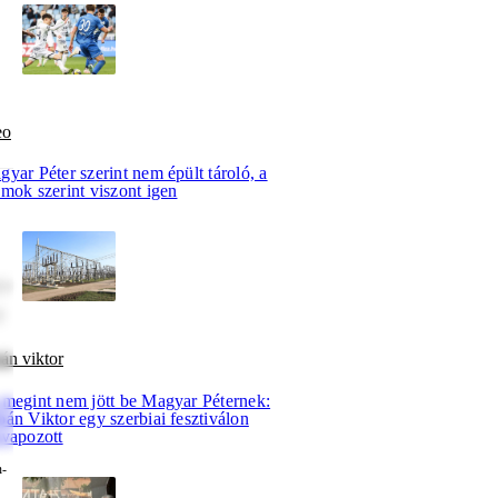
eo
yar Péter szerint nem épült tároló, a
mok szerint viszont igen
re
t
án viktor
 megint nem jött be Magyar Péternek:
án Viktor egy szerbiai fesztiválon
evapozott