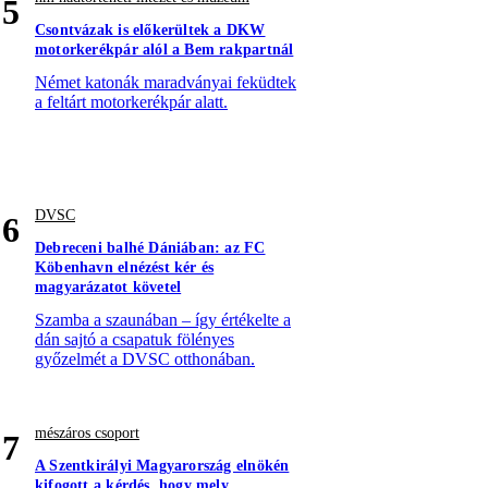
5
Csontvázak is előkerültek a DKW
motorkerékpár alól a Bem rakpartnál
Német katonák maradványai feküdtek
a feltárt motorkerékpár alatt.
DVSC
6
Debreceni balhé Dániában: az FC
Köbenhavn elnézést kér és
magyarázatot követel
Szamba a szaunában – így értékelte a
dán sajtó a csapatuk fölényes
győzelmét a DVSC otthonában.
mészáros csoport
7
A Szentkirályi Magyarország elnökén
kifogott a kérdés, hogy mely