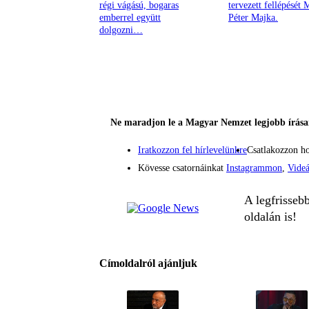
régi vágású, bogaras
tervezett fellépését 
emberrel együtt
Péter Majka.
dolgozni…
Ne maradjon le a Magyar Nemzet legjobb írásai
Iratkozzon fel hírlevelünkre
Csatlakozzon h
Kövesse csatornáinkat
Instagrammon
,
Vide
A legfrisseb
oldalán is!
Címoldalról ajánljuk