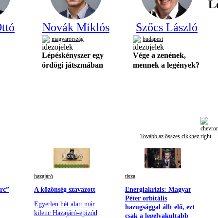
L
ttó
Novák Miklós
Szőcs László
magyarország
budapest
Lépéskényszer egy
Vége a zenének,
ördögi játszmában
mennek a legények?
Tovább az összes cikkhez
hazajáró
tisza
rc”
A közönség szavazott
Energiakrízis: Magyar
Péter orbitális
Egyetlen hét alatt már
hazugsággal állt elő, ezt
kilenc Hazajáró-epizód
csak a legelvakultabb