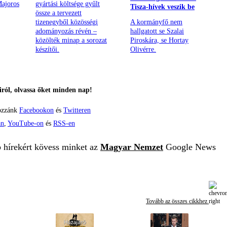
Majoros
gyártási költsége gyűlt
Tisza-hívek veszik be
össze a tervezett
tizenegyből közösségi
A kormányfő nem
adományozás révén –
hallgatott se Szalai
közölték minap a sorozat
Piroskára, se Hortay
készítői.
Olivérre.
ról, olvassa őket minden nap!
ozzánk
Facebookon
és
Twitteren
án
,
YouTube-on
és
RSS-en
b hírekért kövess minket az
Magyar Nemzet
Google News
Tovább az összes cikkhez