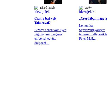
takaró mihály
erdély
Csak a baj volt
„Csordában nagy a
Takaróval?
Lemondta
Bizony nehéz volt ilyen
Sepsiszentgyörgyre
régi vágású, bogaras
tervezett fellépését 
emberrel együtt
Péter Majka.
dolgozni…