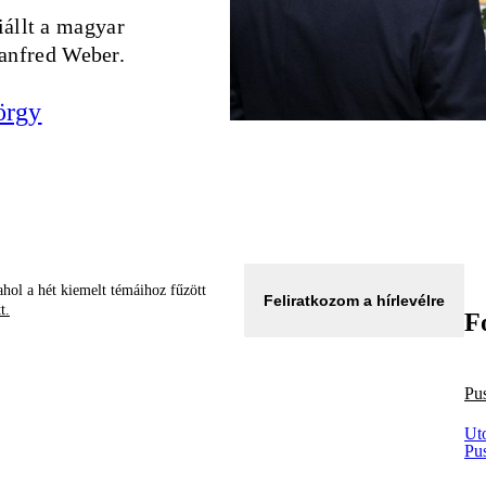
iállt a magyar
anfred Weber.
örgy
hol a hét kiemelt témáihoz fűzött
Feliratkozom a hírlevélre
tt.
F
Pu
Ut
Pu