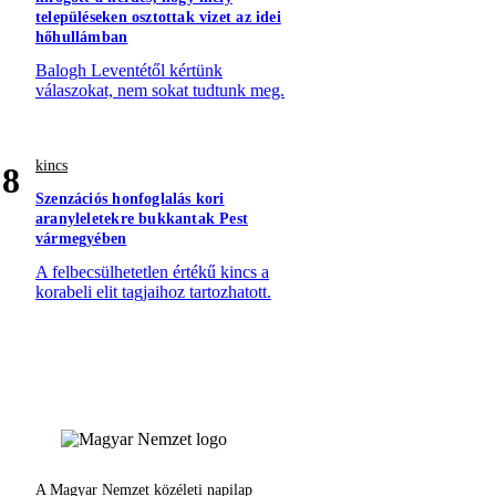
településeken osztottak vizet az idei
hőhullámban
Balogh Leventétől kértünk
válaszokat, nem sokat tudtunk meg.
kincs
8
Szenzációs honfoglalás kori
aranyleletekre bukkantak Pest
vármegyében
A felbecsülhetetlen értékű kincs a
korabeli elit tagjaihoz tartozhatott.
A Magyar Nemzet közéleti napilap