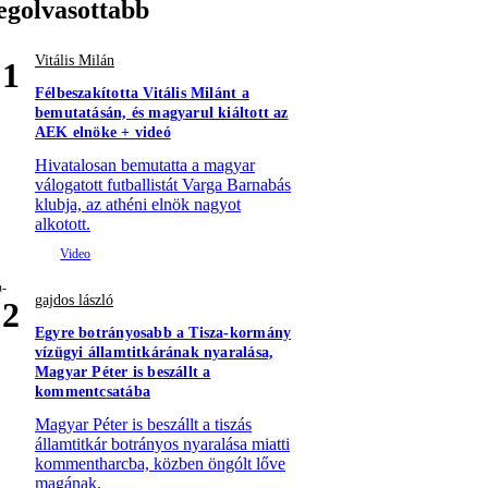
egolvasottabb
Vitális Milán
1
Félbeszakította Vitális Milánt a
bemutatásán, és magyarul kiáltott az
AEK elnöke + videó
Hivatalosan bemutatta a magyar
válogatott futballistát Varga Barnabás
klubja, az athéni elnök nagyot
alkotott.
gajdos lászló
2
Egyre botrányosabb a Tisza-kormány
vízügyi államtitkárának nyaralása,
Magyar Péter is beszállt a
kommentcsatába
Magyar Péter is beszállt a tiszás
államtitkár botrányos nyaralása miatti
kommentharcba, közben öngólt lőve
magának.