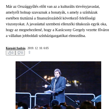
Már az Országgyűlés előtt van az a kulturális törvényjavaslat,
amelyről holnap szavaznak a honatyák, s amely a színházak
esetében tisztázná a finanszírozásból következő felelősségi
viszonyokat. A javaslattal szembeni ellenzéki tiltakozás egyik oka,
hogy az megnehezítené, hogy a Karácsony Gergely vezette főváro
a vállaltan jobboldali színházigazgatókat elmozdítsa.
Kárpáti András
2019. 12. 10. 6:05
0
0
0