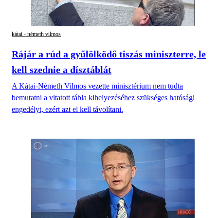
kátai - németh vilmos
Rájár a rúd a gyűlölködő tiszás miniszterre, le
kell szednie a dísztáblát
A Kátai-Németh Vilmos vezette minisztérium nem tudta
bemutatni a vitatott tábla kihelyezéséhez szükséges hatósági
engedélyt, ezért azt el kell távolítani.