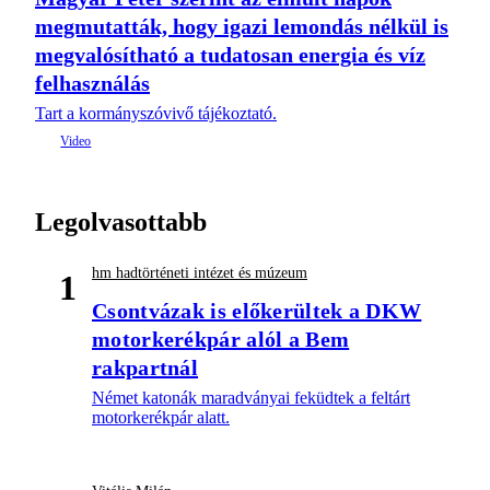
megmutatták, hogy igazi lemondás nélkül is
megvalósítható a tudatosan energia és víz
felhasználás
Tart a kormányszóvivő tájékoztató.
Legolvasottabb
hm hadtörténeti intézet és múzeum
1
Csontvázak is előkerültek a DKW
motorkerékpár alól a Bem
rakpartnál
Német katonák maradványai feküdtek a feltárt
motorkerékpár alatt.