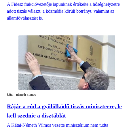
A Fidesz frakcióvezetője lapunknak értékelte a hőséghelyzetre
adott tiszás választ, a közmédia körüli botrányt, valamint az
államfőválasztást is.
kátai - németh vilmos
Rájár a rúd a gyűlölködő tiszás miniszterre, le
kell szednie a dísztáblát
A Kátai-Németh Vilmos vezette minisztérium nem tudta