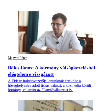
Magyar Péter
Bóka János: A kormány válságkezelésből
elégtelenre vizsgázott
A Fidesz frakcióvezetője lapunknak értékelte a
hőséghelyzetre adott tiszás választ, a közmédia körüli
botrányt, valamint az államfőválasztást is.