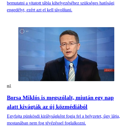
bemutatni a vitatott tábla kihelyezéséhez szükséges hatósági
engedélyt, ezért azt el kell távolítani.
m1
Borsa Miklós is megszólalt, miután egy nap
alatt kivágták az új közmédiából
Egyfajta pünkösdi királyságként fogja fel a helyzetet, úgy látja,
mostanában nem fog tévézéssel foglalkozni.