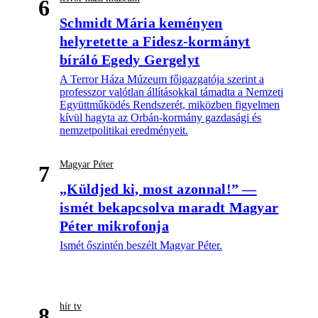
6
Schmidt Mária keményen
helyretette a Fidesz-kormányt
bíráló Egedy Gergelyt
A Terror Háza Múzeum főigazgatója szerint a
professzor valótlan állításokkal támadta a Nemzeti
Együttműködés Rendszerét, miközben figyelmen
kívül hagyta az Orbán-kormány gazdasági és
nemzetpolitikai eredményeit.
Magyar Péter
7
„Küldjed ki, most azonnal!” —
ismét bekapcsolva maradt Magyar
Péter mikrofonja
Ismét őszintén beszélt Magyar Péter.
hír tv
8