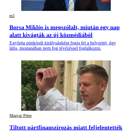
m1
Borsa Miklós is megszólalt, miután egy nap
alatt kivágták az új közmédiából
Egyfajta pünkösdi királyságként fogja fel a helyzetet, úgy
látja, mostanában nem fog tévézéssel foglalkozni.
Magyar Péter
Tiltott pártfinanszírozás miatt feljelentették