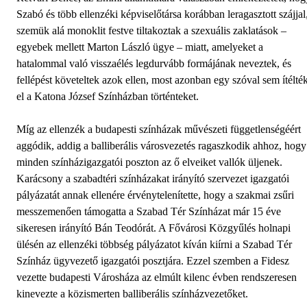
Szabó és több ellenzéki képviselőtársa korábban leragasztott szájjal
szemük alá monoklit festve tiltakoztak a szexuális zaklatások –
egyebek mellett Marton László ügye – miatt, amelyeket a
hatalommal való visszaélés legdurvább formájának neveztek, és
fellépést követeltek azok ellen, most azonban egy szóval sem ítélté
el a Katona József Színházban történteket.
Míg az ellenzék a budapesti színházak művészeti függetlenségéért
aggódik, addig a balliberális városvezetés ragaszkodik ahhoz, hogy
minden színházigazgatói poszton az ő elveiket vallók üljenek.
Karácsony a szabadtéri színházakat irányító szervezet igazgatói
pályázatát annak ellenére érvénytelenítette, hogy a szakmai zsűri
messzemenően támogatta a Szabad Tér Színházat már 15 éve
sikeresen irányító Bán Teo­dórát. A Fővárosi Közgyűlés holnapi
ülésén az ellenzéki többség pályázatot kíván kiírni a Szabad Tér
Színház ügyvezető igazgatói posztjára. Ezzel szemben a Fidesz
vezette budapesti Városháza az elmúlt kilenc évben rendszeresen
kinevezte a közismerten balliberális színházvezetőket.