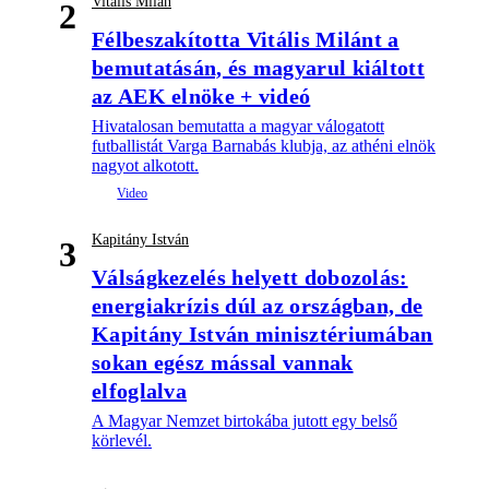
Vitális Milán
2
Félbeszakította Vitális Milánt a
bemutatásán, és magyarul kiáltott
az AEK elnöke + videó
Hivatalosan bemutatta a magyar válogatott
futballistát Varga Barnabás klubja, az athéni elnök
nagyot alkotott.
Kapitány István
3
Válságkezelés helyett dobozolás:
energiakrízis dúl az országban, de
Kapitány István minisztériumában
sokan egész mással vannak
elfoglalva
A Magyar Nemzet birtokába jutott egy belső
körlevél.