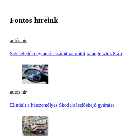
Fontos híreink
autós hír
Sok feledékeny autós számíthat pótdíjra augusztus 8-án
autós hír
Elindult a hétszemélyes Skoda-zászlóshajó gyártása