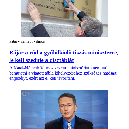
kátai - németh vilmos
Rájár a rúd a gyűlölködő tiszás miniszterre,
le kell szednie a dísztáblát
A Kátai-Németh Vilmos vezette minisztérium nem tudta
bemutatni a vitatott tábla kihelyezéséhez szükséges hatósági
engedélyt, ezért azt el kell távolítani.