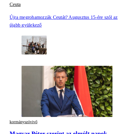
Ceuta
Újra megrohamozzák Ceutát? Augusztus 15-ére szól az
újabb gyülekező
kormányszóvivő
Magyar Péter szerint az elmúlt napok