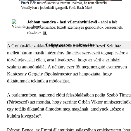
Pintér Béla tüntető szerint a teátrum unalmas, ha nem ellenzéki.
Veszélyben a jobboldali igazgatók
Fotó: Bach Máté
Jobban mondva - heti véleményhírlevél -
ahol a hét
kiemelt témáihoz fűzött személyes gondolatok összeérnek,
részletek
itt.
Feliratkozom a hírlevélre
A Gothár-féle zaklatási ügyben érintett Katona József Színház
mellett három másik intézmény tüntetést szervezett tegnap estére a
törvényjavaslat ellen, arra hivatkozva, hogy az sérti a színházi
szakma autonómiáját. A néhány ezer főt megmozgató eseményen
Karácsony Gergely főpolgármester azt hangoztatta, hogy
diktátumnak tekintik a módosítást.
A parlamentben, napirend előtti felszólalásában pedig
Szabó Tímea
(Párbeszéd) azt mondta, hogy szerinte
Orbán Viktor
miniszterelnök
egy totális diktatúrát álmodott meg magának, amelynek „része a
kultúra kivégzése”.
Rétvári Bence, az Emmi államtitkára válaszában emlékeztetett, hog