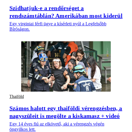
Szidhatjuk-e a rendőrséget a
rendszámtáblán? Amerikában most kiderül
Egy virginiai férfi ügye a kísérleti nyúl a Legfelsőbb
Bíróságon.
Thaiföld
Számos halott egy thaiföldi vérengzésben, a
nagyszüleit is megölte a kiskamasz + videó
Egy 14 éves fiú az elkövető, aki a vérengzés végén
öngyilkos lett.