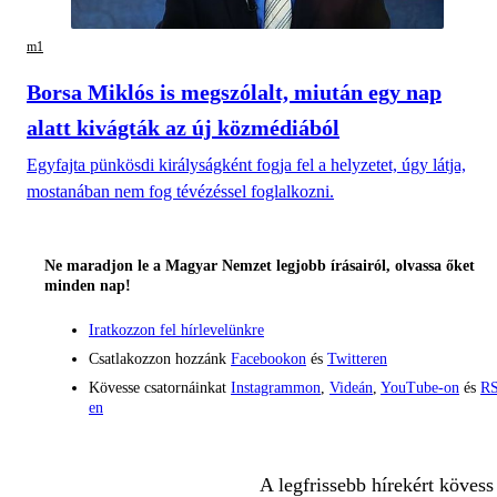
m1
Borsa Miklós is megszólalt, miután egy nap
alatt kivágták az új közmédiából
Egyfajta pünkösdi királyságként fogja fel a helyzetet, úgy látja,
mostanában nem fog tévézéssel foglalkozni.
Ne maradjon le a Magyar Nemzet legjobb írásairól, olvassa őket
minden nap!
Iratkozzon fel hírlevelünkre
Csatlakozzon hozzánk
Facebookon
és
Twitteren
Kövesse csatornáinkat
Instagrammon
,
Videán
,
YouTube-on
és
RS
en
A legfrissebb hírekért kövess