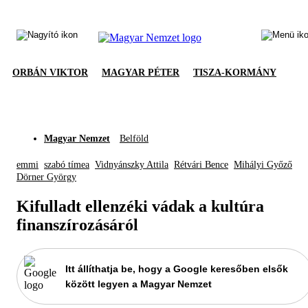
ORBÁN VIKTOR
MAGYAR PÉTER
TISZA-KORMÁNY
Magyar Nemzet
Belföld
emmi
szabó tímea
Vidnyánszky Attila
Rétvári Bence
Mihályi Győző
Dörner György
Kifulladt ellenzéki vádak a kultúra
finanszírozásáról
Itt állíthatja be, hogy a Google keresőben elsők
között legyen a Magyar Nemzet