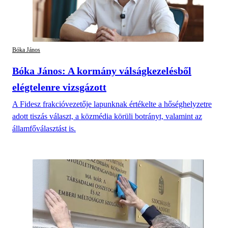
Bóka János
Bóka János: A kormány válságkezelésből
elégtelenre vizsgázott
A Fidesz frakcióvezetője lapunknak értékelte a hőséghelyzetre
adott tiszás választ, a közmédia körüli botrányt, valamint az
államfőválasztást is.