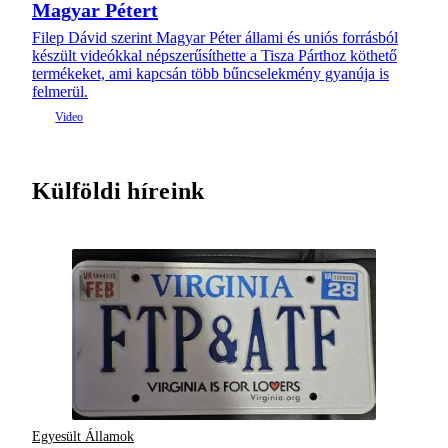
Magyar Pétert
Filep Dávid szerint Magyar Péter állami és uniós forrásból
készült videókkal népszerűsíthette a Tisza Párthoz köthető
termékeket, ami kapcsán több bűncselekmény gyanúja is
felmerül.
Külföldi híreink
Egyesült Államok