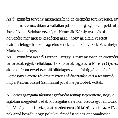
Az új színházi törvény megnehezítené az ellenzéki törekvéseket, íg
nem tudnák elmozdítani a vállaltan jobboldali igazgatókat, például 
József Attila Színház vezetőjét. Nemcsák Károly nyomás alá
helyezése már meg is kezdődött azzal, hogy az általa vezetett
teátrum felügyelőbizottsági elnökének máris kinevezték Vásárhelyi
Mária szociológust.
Az Újszínházat vezető Dörner György is folyamatosan az ellenzéki
támadások egyik céltáblája. Társulatának tagja az a Mihályi Győző
akinek három évvel ezelőtti állítólagos zaklatási ügyében például a
Karácsony vezette főváros részletes tájékoztatást kért a teátrumtól,
míg a Katona József Színházzal jóval megértőbbek voltak.
A Dörner igazgatta társulat egyébként tegnap bejelentette, hogy a
sajtóban megjelent vádak kivizsgálására etikai bizottságot állítottak
fel. Mihályi – aki a vizsgálat kezdeményezői között volt – az ATV-
nek arról beszélt, hogy politikai támadást sejt az őt homályosan