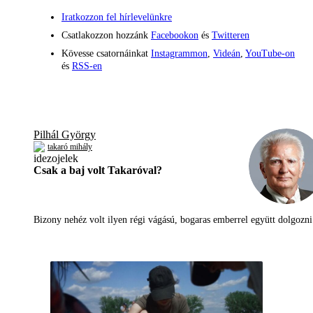
Iratkozzon fel hírlevelünkre
Csatlakozzon hozzánk
Facebookon
és
Twitteren
Kövesse csatornáinkat
Instagrammon
,
Videán
,
YouTube-on
és
RSS-en
Pilhál György
takaró mihály
Csak a baj volt Takaróval?
Bizony nehéz volt ilyen régi vágású, bogaras emberrel együtt dolgoz