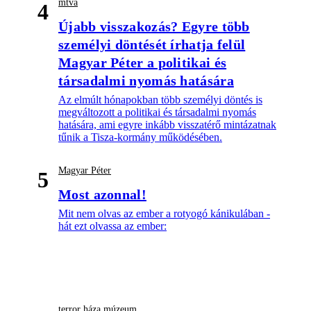
mtva
4
Újabb visszakozás? Egyre több
személyi döntését írhatja felül
Magyar Péter a politikai és
társadalmi nyomás hatására
Az elmúlt hónapokban több személyi döntés is
megváltozott a politikai és társadalmi nyomás
hatására, ami egyre inkább visszatérő mintázatnak
tűnik a Tisza-kormány működésében.
Magyar Péter
5
Most azonnal!
Mit nem olvas az ember a rotyogó kánikulában -
hát ezt olvassa az ember:
terror háza múzeum