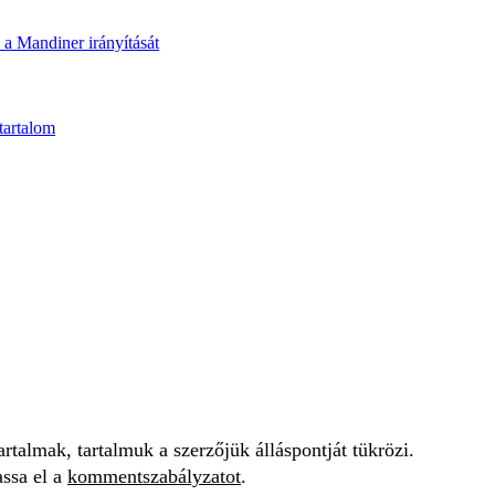
i a Mandiner irányítását
tartalom
talmak, tartalmuk a szerzőjük álláspontját tükrözi.
assa el a
kommentszabályzatot
.