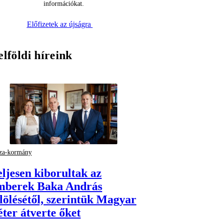
információkat.
Előfizetek az újságra
elföldi híreink
za-kormány
eljesen kiborultak az
mberek Baka András
elölésétől, szerintük Magyar
éter átverte őket