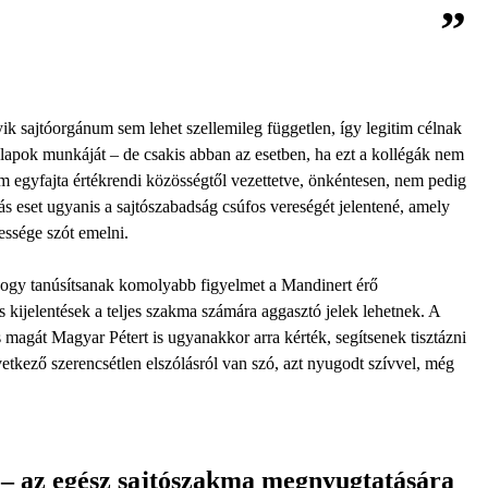
ik sajtóorgánum sem lehet szellemileg független, így legitim célnak
lapok munkáját – de csakis abban az esetben, ha ezt a kollégák nem
m egyfajta értékrendi közösségtől vezettetve, önkéntesen, nem pedig
ás eset ugyanis a sajtószabadság csúfos vereségét jelentené, amely
essége szót emelni.
 hogy tanúsítsanak komolyabb figyelmet a Mandinert érő
 kijelentések a teljes szakma számára aggasztó jelek lehetnek. A
s magát Magyar Pétert is ugyanakkor arra kérték, segítsenek tisztázni
etkező szerencsétlen elszólásról van szó, azt nyugodt szívvel, még
g – az egész sajtószakma megnyugtatására