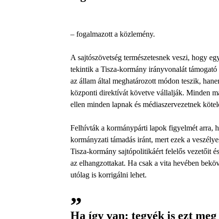
– fogalmazott a közlemény.
A sajtószövetség természetesnek veszi, hogy egy
tekintik a Tisza-kormány irányvonalát támogató 
az állam által meghatározott módon teszik, hane
központi direktívát követve vállalják. Minden m
ellen minden lapnak és médiaszervezetnek kötel
Felhívták a kormánypárti lapok figyelmét arra,
kormányzati támadás iránt, mert ezek a veszélyes
Tisza-kormány sajtópolitikáért felelős vezetőit é
az elhangzottakat. Ha csak a vita hevében beköv
utólag is korrigálni lehet.
Ha így van: tegyék is ezt me