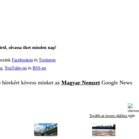
ról, olvassa őket minden nap!
ozzánk
Facebookon
és
Twitteren
án
,
YouTube-on
és
RSS-en
b hírekért kövess minket az
Magyar Nemzet
Google News
Tovább az összes cikkhez