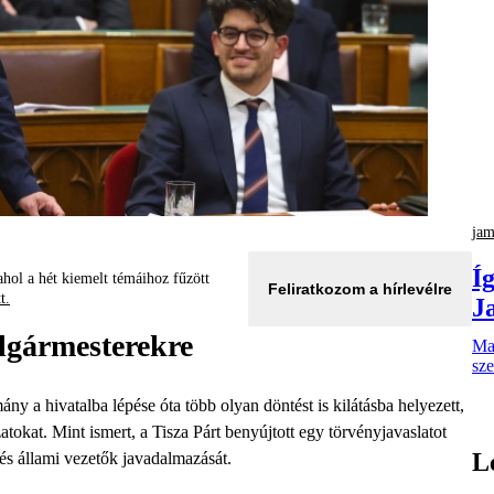
jam
Íg
hol a hét kiemelt témáihoz fűzött
Feliratkozom a hírlevélre
tt.
J
olgármesterekre
Mag
sze
y a hivatalba lépése óta több olyan döntést is kilátásba helyezett,
okat. Mint ismert, a Tisza Párt benyújtott egy törvényjavaslatot
L
 és állami vezetők javadalmazását.