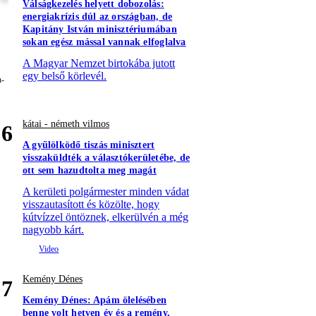
Válságkezelés helyett dobozolás:
energiakrízis dúl az országban, de
Kapitány István minisztériumában
sokan egész mással vannak elfoglalva
A Magyar Nemzet birtokába jutott
egy belső körlevél.
kátai - németh vilmos
6
A gyűlölködő tiszás minisztert
visszaküldték a választókerületébe, de
ott sem hazudtolta meg magát
A kerületi polgármester minden vádat
visszautasított és közölte, hogy
kútvízzel öntöznek, elkerülvén a még
nagyobb kárt.
Kemény Dénes
7
Kemény Dénes: Apám ölelésében
benne volt hetven év és a remény,