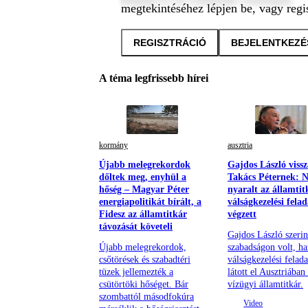
megtekintéséhez lépjen be, vagy regis
REGISZTRÁCIÓ
BEJELENTKEZÉ
A téma legfrissebb hírei
kormány
ausztria
Újabb melegrekordok
Gajdos László vissz
dőltek meg, enyhül a
Takács Péternek: 
hőség – Magyar Péter
nyaralt az államtit
energiapolitikát bírált, a
válságkezelési felad
Fidesz az államtitkár
végzett
távozását követeli
Gajdos László szeri
Újabb melegrekordok,
szabadságon volt, h
csőtörések és szabadtéri
válságkezelési felada
tüzek jellemezték a
látott el Ausztriában
csütörtöki hőséget. Bár
vízügyi államtitkár.
szombattól másodfokúra