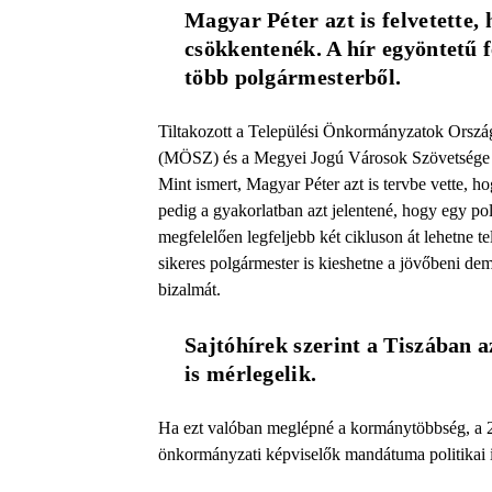
Magyar Péter azt is felvetette, 
csökkentenék. A hír egyöntetű fe
több polgármesterből.
Tiltakozott a Települési Önkormányzatok Ors
(MÖSZ) és a Megyei Jogú Városok Szövetsége
Mint ismert, Magyar Péter azt is tervbe vette, ho
pedig a gyakorlatban azt jelentené, hogy egy pol
megfelelően legfeljebb két cikluson át lehetne 
sikeres polgármester is kieshetne a jövőbeni dem
bizalmát.
Sajtóhírek szerint a Tiszában a
is mérlegelik. 
Ha ezt valóban meglépné a kormánytöbbség, a 
önkormányzati képviselők mandátuma politikai 