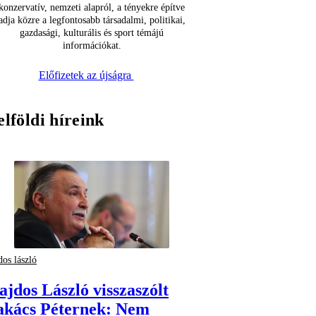
konzervatív, nemzeti alapról, a tényekre építve
adja közre a legfontosabb társadalmi, politikai,
gazdasági, kulturális és sport témájú
információkat.
Előfizetek az újságra
elföldi híreink
dos lászló
ajdos László visszaszólt
akács Péternek: Nem