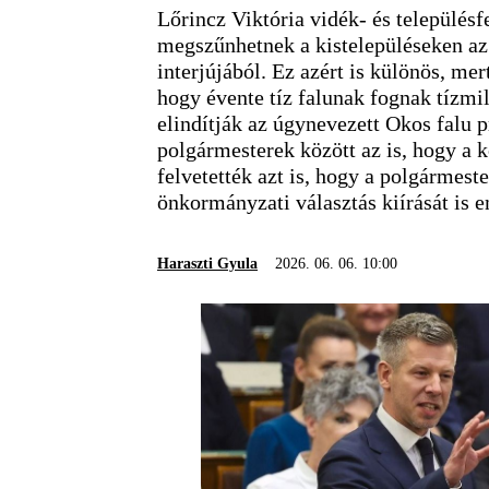
Lőrincz Viktória vidék- és településf
megszűnhetnek a kistelepüléseken az
interjújából. Ez azért is különös, m
hogy évente tíz falunak fognak tízmill
elindítják az úgynevezett Okos falu 
polgármesterek között az is, hogy a 
felvetették azt is, hogy a polgármest
önkormányzati választás kiírását is e
Haraszti Gyula
2026. 06. 06. 10:00