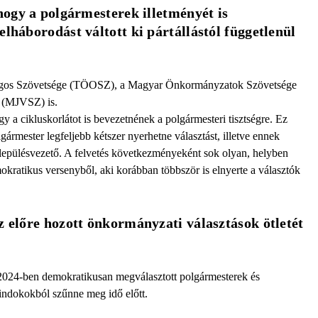
hogy a polgármesterek illetményét is 
lháborodást váltott ki pártállástól függetlenül 
zágos Szövetsége (TÖOSZ), a Magyar Önkormányzatok Szövetsége
 (MJVSZ) is.
gy a cikluskorlátot is bevezetnének a polgármesteri tisztségre. Ez
gármester legfeljebb kétszer nyerhetne választást, illetve ennek
településvezető. A felvetés következményeként sok olyan, helyben
okratikus versenyből, aki korábban többször is elnyerte a választók
z előre hozott önkormányzati választások ötletét 
2024-ben demokratikusan megválasztott polgármesterek és
indokokból szűnne meg idő előtt.