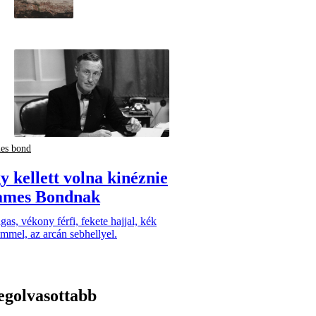
es bond
y kellett volna kinéznie
ames Bondnak
as, vékony férfi, fekete hajjal, kék
mmel, az arcán sebhellyel.
egolvasottabb