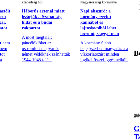
szabadság híd
magyarország kormánya
aszólt
Háborús arzenál miatt
Napi abszurd: a
Nem
lezárják a Szabadság
kormány szerint
kár,
hidat és a budai
kannából és
atot
rakpartot
lajtoskocsiból lehet
locsolni, slaggal nem
A most megtalált
nt nem
páncélöklöket az
A kormány újabb
anem
ostromlott magyar és
bejegyzésben magyarázta a
B
tot
német védőknek szánhatták
vízkorlátozást minden
 a
1944-1945 telén.
logikai összefüggés nélkül.
gaj
G
T