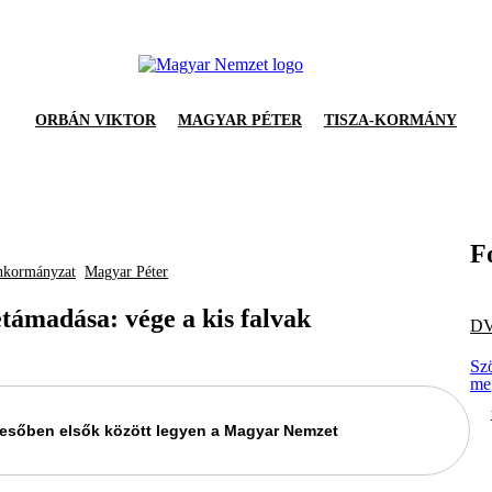
ORBÁN VIKTOR
MAGYAR PÉTER
TISZA-KORMÁNY
F
nkormányzat
Magyar Péter
támadása: vége a kis falvak
D
Sz
me
keresőben elsők között legyen a Magyar Nemzet