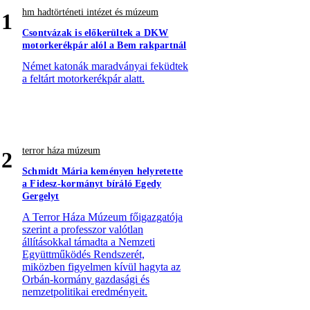
hm hadtörténeti intézet és múzeum
1
Csontvázak is előkerültek a DKW
motorkerékpár alól a Bem rakpartnál
Német katonák maradványai feküdtek
a feltárt motorkerékpár alatt.
terror háza múzeum
2
Schmidt Mária keményen helyretette
a Fidesz-kormányt bíráló Egedy
Gergelyt
A Terror Háza Múzeum főigazgatója
szerint a professzor valótlan
állításokkal támadta a Nemzeti
Együttműködés Rendszerét,
miközben figyelmen kívül hagyta az
Orbán-kormány gazdasági és
nemzetpolitikai eredményeit.