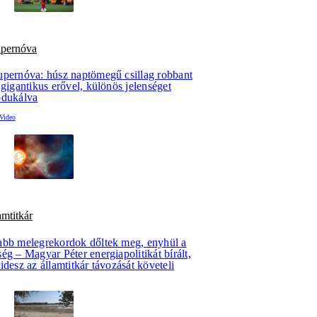
upernóva
upernóva: húsz naptömegű csillag robbant
 gigantikus erővel, különös jelenséget
odukálva
amtitkár
abb melegrekordok dőltek meg, enyhül a
ég – Magyar Péter energiapolitikát bírált,
idesz az államtitkár távozását követeli