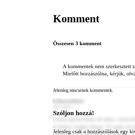
Komment
Összesen 3 komment
A kommentek nem szerkesztett tar
Mielőtt hozzászólna, kérjük, olv
Jelenleg nincsenek kommentek.
Felhasználónév
2024. január 1.
Szóljon hozzá!
Lorem ipsum dolor sit amet, consecte
et dolore magna aliqua. Ut enim ad m
Jelenleg csak a hozzászólások egy ki
aliquip ex ea commodo consequat.