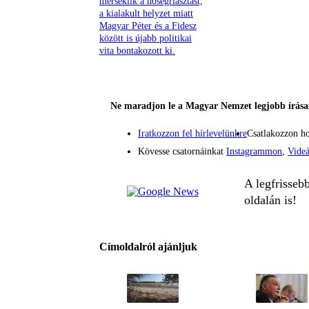
mérséklik a hőségriasztást,
a kialakult helyzet miatt
Magyar Péter és a Fidesz
között is újabb politikai
vita bontakozott ki.
Ne maradjon le a Magyar Nemzet legjobb írásai
Iratkozzon fel hírlevelünkre
Csatlakozzon h
Kövesse csatornáinkat
Instagrammon
,
Vide
A legfrisseb
oldalán is!
Címoldalról ajánljuk