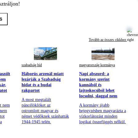
ztráljon!
S
Tovább az összes cikkhez
szabadság híd
magyarország kormánya
aszólt
Háborús arzenál miatt
Napi abszurd: a
Nem
lezárják a Szabadság
kormány szerint
kár,
hidat és a budai
kannából és
atot
rakpartot
lajtoskocsiból lehet
locsolni, slaggal nem
A most megtalált
nt nem
páncélöklöket az
A kormány újabb
anem
ostromlott magyar és
bejegyzésben magyarázta a
tot
német védőknek szánhatták
vízkorlátozást minden
 a
1944-1945 telén.
logikai összefüggés nélkül.