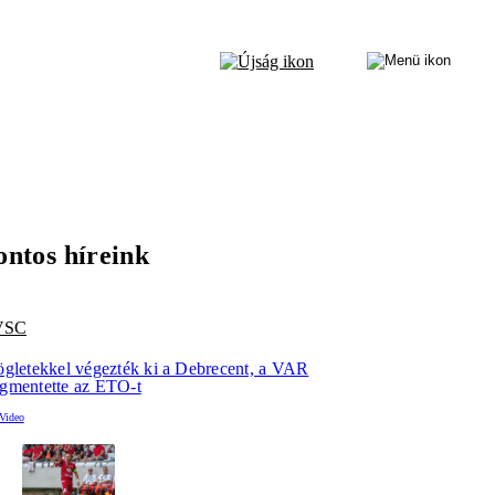
ontos híreink
VSC
ögletekkel végezték ki a Debrecent, a VAR
gmentette az ETO-t