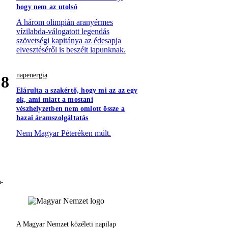
hogy nem az utolsó
A három olimpián aranyérmes
vízilabda-válogatott legendás
szövetségi kapitánya az édesapja
elvesztéséről is beszélt lapunknak.
napenergia
8
Elárulta a szakértő, hogy mi az az egy
ok, ami miatt a mostani
vészhelyzetben nem omlott össze a
hazai áramszolgáltatás
Nem Magyar Péteréken múlt.
A Magyar Nemzet közéleti napilap