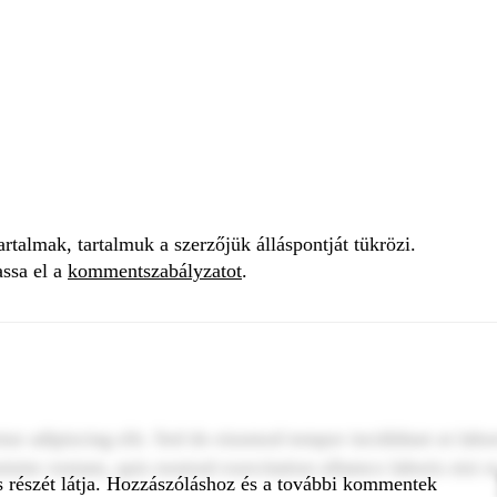
talmak, tartalmuk a szerzőjük álláspontját tükrözi.
assa el a
kommentszabályzatot
.
tur adipiscing elit. Sed do eiusmod tempor incididunt ut labo
inim veniam, quis nostrud exercitation ullamco laboris nisi u
s részét látja. Hozzászóláshoz és a további kommentek