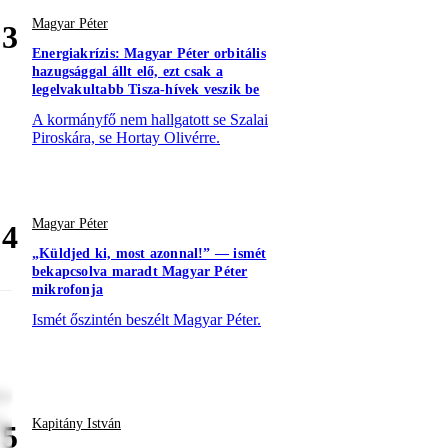
Magyar Péter
3
Energiakrízis: Magyar Péter orbitális
hazugsággal állt elő, ezt csak a
legelvakultabb Tisza-hívek veszik be
A kormányfő nem hallgatott se Szalai
Piroskára, se Hortay Olivérre.
Magyar Péter
4
„Küldjed ki, most azonnal!” — ismét
bekapcsolva maradt Magyar Péter
mikrofonja
Ismét őszintén beszélt Magyar Péter.
re
t
Kapitány István
5