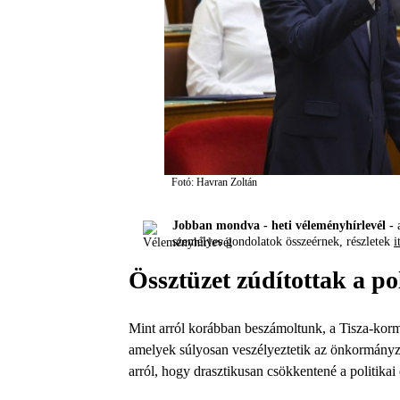
Fotó: Havran Zoltán
Jobban mondva - heti véleményhírlevél -
a
személyes gondolatok összeérnek, részletek
i
Össztüzet zúdítottak a p
Mint arról korábban beszámoltunk, a Tisza-kormán
amelyek súlyosan veszélyeztetik az önkormányzat
arról, hogy drasztikusan csökkentené a politikai