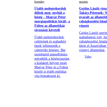
kormány
ausztria
Újabb melegrekordok
Gajdos László vissz
dőltek meg, enyhül a
Takács Péternek: 
hőség – Magyar Péter
nyaralt az államtit
energiapolitikát bírált, a
válságkezelési felad
Fidesz az államtitkár
végzett
távozását követeli
Gajdos László szeri
Újabb melegrekordok,
szabadságon volt, h
csőtörések és szabadtéri
válságkezelési felada
tüzek jellemezték a
látott el Ausztriában
csütörtöki hőséget. Bár
vízügyi államtitkár.
szombattól másodfokúra
mérséklik a hőségriasztást,
a kialakult helyzet miatt
Magyar Péter és a Fidesz
között is újabb politikai
vita bontakozott ki.