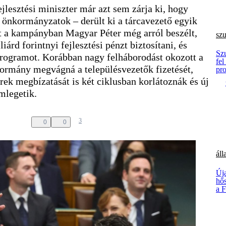
ejlesztési miniszter már azt sem zárja ki, hogy
 önkormányzatok – derült ki a tárcavezető egyik
ert a kampányban Magyar Péter még arról beszélt,
sz
iárd forintnyi fejlesztési pénzt biztosítani, és
Sz
programot. Korábban nagy felháborodást okozott a
fel
kormány megvágná a településvezetők fizetését,
pr
erek megbízatását is két ciklusban korlátoznák és új
mlegetik.
3
0
0
áll
Új
hős
a F