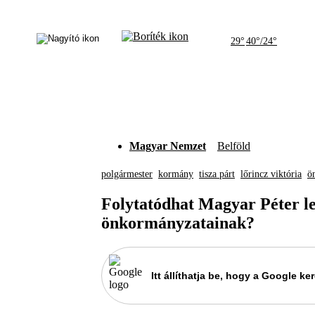
29°
40°/24°
Magyar Nemzet
Belföld
polgármester
kormány
tisza párt
lőrincz viktória
ö
Folytatódhat Magyar Péter le
önkormányzatainak?
Itt állíthatja be, hogy a Google 