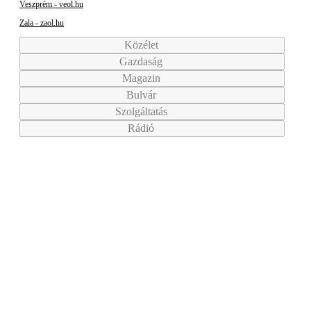
Veszprém - veol.hu
Zala - zaol.hu
Közélet
Gazdaság
Magazin
Bulvár
Szolgáltatás
Rádió