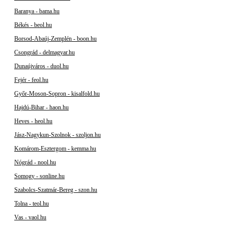
Baranya - bama.hu
Békés - beol.hu
Borsod-Abaúj-Zemplén - boon.hu
Csongrád - delmagyar.hu
Dunaújváros - duol.hu
Fejér - feol.hu
Győr-Moson-Sopron - kisalfold.hu
Hajdú-Bihar - haon.hu
Heves - heol.hu
Jász-Nagykun-Szolnok - szoljon.hu
Komárom-Esztergom - kemma.hu
Nógrád - nool.hu
Somogy - sonline.hu
Szabolcs-Szatmár-Bereg - szon.hu
Tolna - teol.hu
Vas - vaol.hu