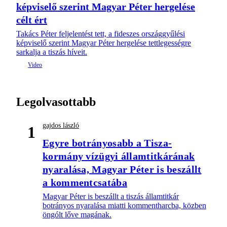
képviselő szerint Magyar Péter hergelése
célt ért
Takács Péter feljelentést tett, a fideszes országgyűlési
képviselő szerint Magyar Péter hergelése tettlegességre
sarkalja a tiszás híveit.
Legolvasottabb
gajdos lászló
1
Egyre botrányosabb a Tisza-
kormány vízügyi államtitkárának
nyaralása, Magyar Péter is beszállt
a kommentcsatába
Magyar Péter is beszállt a tiszás államtitkár
botrányos nyaralása miatti kommentharcba, közben
öngólt lőve magának.