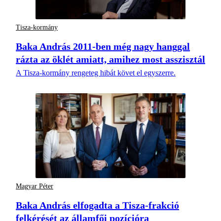
Tisza-kormány
Baka András 2011-ben még nagy hanggal
rázta az öklét amiatt, amihez most asszisztál
A Tisza-kormány rengeteg hibát követ el egyszerre.
Magyar Péter
Baka András elfogadta a Tisza-frakció
felkérését az államfői pozícióra