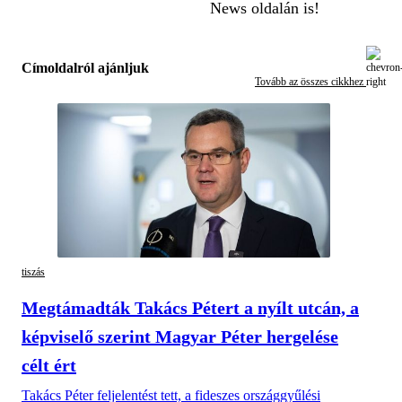
News oldalán is!
Címoldalról ajánljuk
Tovább az összes cikkhez
tiszás
Megtámadták Takács Pétert a nyílt utcán, a
képviselő szerint Magyar Péter hergelése
célt ért
Takács Péter feljelentést tett, a fideszes országgyűlési