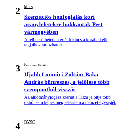
kincs
2
Szenzációs honfoglalás kori
aranyleletekre bukkantak Pest
vármegyében
A felbecsülhetetlen értékű kincs a korabeli elit
tagjaihoz tartozhatott.
lomnici zoltán
3
Ifjabb Lomnici Zoltán: Baka
András bűnrészes, a jelölése több
szempontból visszás
Az alkotmányjogász szerint a Tisza jelöltje több
okból sem képes megtestesíteni a nemzet egységét.
DVSC
4