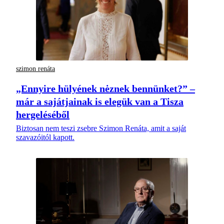
szimon renáta
„Ennyire hülyének nėznek bennünket?” –
már a sajátjainak is elegük van a Tisza
hergeléséből
Biztosan nem teszi zsebre Szimon Renáta, amit a saját
szavazóitól kapott.