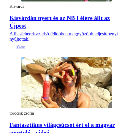
Kisvárda
Kisvárdán nyert és az NB I élére állt az
Újpest
A lila-fehérek az első félidőben meggyőzőbb teljesítményt
nyújtottak.
törőcsik zsófia
Fantasztikus világcsúcsot ért el a magyar
sportoló - videó