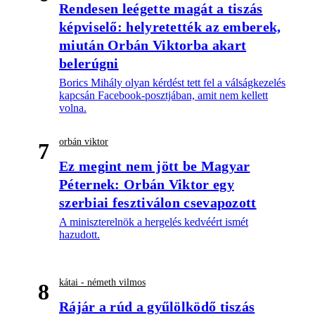
Rendesen leégette magát a tiszás
képviselő: helyretették az emberek,
miután Orbán Viktorba akart
belerúgni
Borics Mihály olyan kérdést tett fel a válságkezelés
kapcsán Facebook-posztjában, amit nem kellett
volna.
orbán viktor
7
Ez megint nem jött be Magyar
Péternek: Orbán Viktor egy
szerbiai fesztiválon csevapozott
A miniszterelnök a hergelés kedvéért ismét
hazudott.
kátai - németh vilmos
8
Rájár a rúd a gyűlölködő tiszás