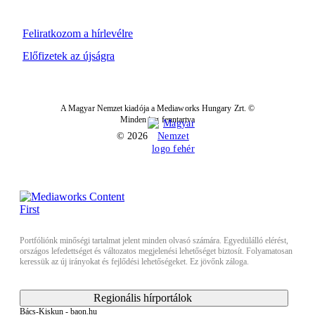
Feliratkozom a hírlevélre
Előfizetek az újságra
A Magyar Nemzet kiadója a Mediaworks Hungary Zrt. ©
Minden jog fenntartva
© 2026
Portfóliónk minőségi tartalmat jelent minden olvasó számára. Egyedülálló elérést,
országos lefedettséget és változatos megjelenési lehetőséget biztosít. Folyamatosan
keressük az új irányokat és fejlődési lehetőségeket. Ez jövőnk záloga.
Regionális hírportálok
Bács-Kiskun - baon.hu