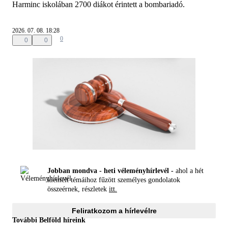
Harminc iskolában 2700 diákot érintett a bombariadó.
2026. 07. 08. 18:28
0
0
0
Jobban mondva - heti véleményhírlevél -
ahol a hét
kiemelt témáihoz fűzött személyes gondolatok
összeérnek, részletek
itt.
Feliratkozom a hírlevélre
További Belföld híreink