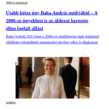
2006-os tüntetések
Újabb kétes ügy Baka András múltjából – A
2006-os ügyekben is az áldozat keresete
ellen foglalt állást
Baka András 2013-ban a 2006-os rendőrterror alatt ártatlanul
elítélteket rehabilitáló semmisségi törvény ellen is tiltakozott.
politikus