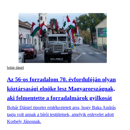
bohár dániel
Az 56-os forradalom 70. évfordulóján olyan
köztársasági elnöke lesz Magyarországnak,
aki felmentette a forradalmárok gyilkosát
Bohár Dániel riporter emlékeztetett arra, hogy Baka András
tagja volt annak a bírói testületnek, amelyik enlevelet adott
Korbely Jánosnak.