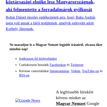
köztársasági elnöke lesz Magyarországnak,
aki felmentette a forradalmárok gyilkosát
Bohár Dániel riporter emlékeztetett arra, hogy Baka András
tagja volt annak a bírói testületnek, amelyik enlevelet adott
Korbely Jánosnak.
Ne maradjon le a Magyar Nemzet legjobb írásairól, olvassa őket
minden nap!
Iratkozzon fel hírlevelünkre
Csatlakozzon hozzánk
Facebookon
és
Twitteren
Kövesse csatornáinkat
Instagrammon
,
Videán
,
YouTube-on
és
RSS-en
A legfrissebb hírekért
kövess minket az
Magyar Nemzet
Google