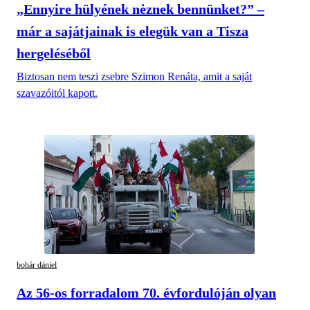
„Ennyire hülyének nėznek bennünket?” –
már a sajátjainak is elegük van a Tisza
hergeléséből
Biztosan nem teszi zsebre Szimon Renáta, amit a saját
szavazóitól kapott.
bohár dániel
Az 56-os forradalom 70. évfordulóján olyan