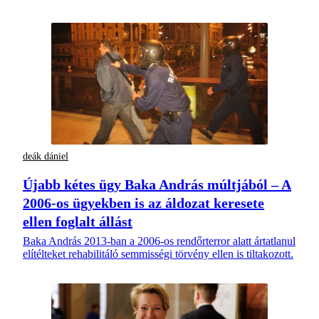
deák dániel
Újabb kétes ügy Baka András múltjából – A
2006-os ügyekben is az áldozat keresete
ellen foglalt állást
Baka András 2013-ban a 2006-os rendőrterror alatt ártatlanul
elítélteket rehabilitáló semmisségi törvény ellen is tiltakozott.