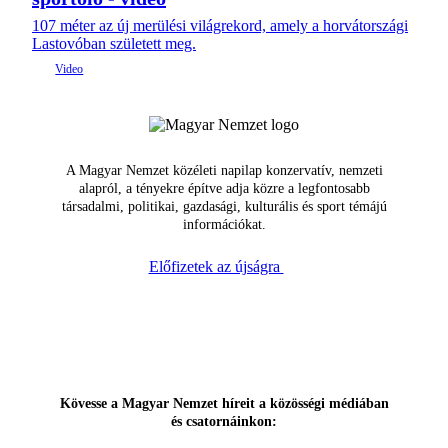
107 méter az új merülési világrekord, amely a horvátországi
Lastovóban született meg.
A Magyar Nemzet közéleti napilap konzervatív, nemzeti
alapról, a tényekre építve adja közre a legfontosabb
társadalmi, politikai, gazdasági, kulturális és sport témájú
információkat.
Előfizetek az újságra
Kövesse a Magyar Nemzet híreit a közösségi médiában
és csatornáinkon: