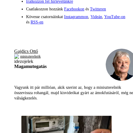
Iratkozzon fel hírlevelünkre
Csatlakozzon hozzánk
Facebookon
és
Twitteren
Kövesse csatornáinkat
Instagrammon
,
Videán
,
YouTube-on
és
RSS-en
Gajdics Ottó
miniszterelnök
Magamutogatás
Vagyunk itt pár millióan, akik szerint az, hogy a miniszterelnök
összevissza rohangál, majd kisvideókat gyárt az ámokfutásáról, még 
válságkezelés.