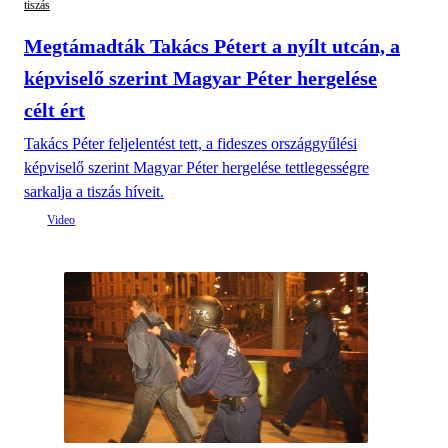
tiszás
Megtámadták Takács Pétert a nyílt utcán, a
képviselő szerint Magyar Péter hergelése
célt ért
Takács Péter feljelentést tett, a fideszes országgyűlési
képviselő szerint Magyar Péter hergelése tettlegességre
sarkalja a tiszás híveit.