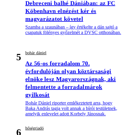
Debreceni balhé Dániában: az FC
Köbenhavn elnézést kér és
magyarázatot követel
Szamba a szaunában – így értékelte a dán sajtó a
csapatuk fölényes győzelmét a DVSC otthonában.
bohár dániel
5
Az 56-os forradalom 70.
évfordulóján olyan köztársasági
elnöke lesz Magyarországnak, aki
felmentette a forradalmárok
gyilkosát
Bohár Dániel riporter emlékeztetett arra, hogy
Baka András tagja volt annak a bírói testületnek,
amelyik enlevelet adott Korbely Jánosnak.
hőségriadó
6