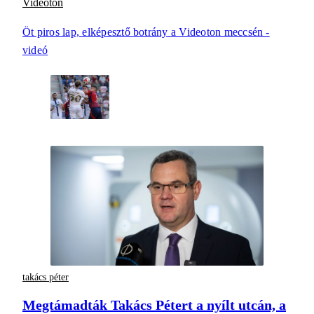
Videoton
Öt piros lap, elképesztő botrány a Videoton meccsén -
videó
takács péter
Megtámadták Takács Pétert a nyílt utcán, a