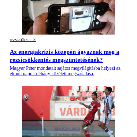
rezsicsökkentés
Az energiakrízis közepén ágyaznak meg a
rezsicsökkentés megszüntetésének?
Magyar Péter mondatait sajátos megvilágításba helyezi az
elmúlt napok néhány közéleti megszólalása.