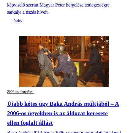
képviselő szerint Magyar Péter hergelése tettlegességre
sarkalja a tiszás híveit.
2006-os tüntetések
Újabb kétes ügy Baka András múltjából – A
2006-os ügyekben is az áldozat keresete
ellen foglalt állást
Baka András 2013-ban a 2006-os rendőrterror alatt ártatlanul