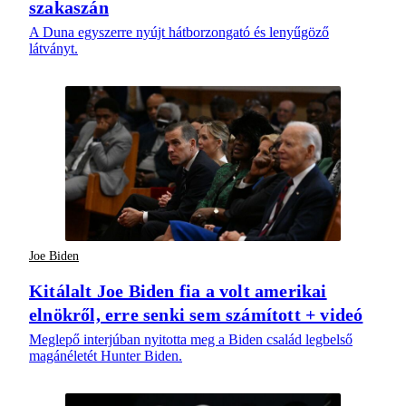
szakaszán
A Duna egyszerre nyújt hátborzongató és lenyűgöző
látványt.
Joe Biden
Kitálalt Joe Biden fia a volt amerikai
elnökről, erre senki sem számított + videó
Meglepő interjúban nyitotta meg a Biden család legbelső
magánéletét Hunter Biden.