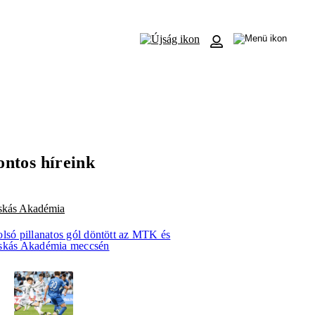
ontos híreink
skás Akadémia
olsó pillanatos gól döntött az MTK és
skás Akadémia meccsén