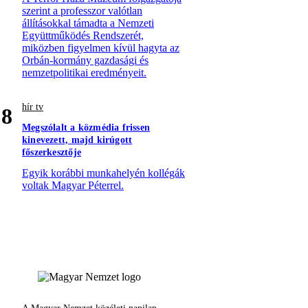
szerint a professzor valótlan
állításokkal támadta a Nemzeti
Együttműködés Rendszerét,
miközben figyelmen kívül hagyta az
Orbán-kormány gazdasági és
nemzetpolitikai eredményeit.
hír tv
8
Megszólalt a közmédia frissen
kinevezett, majd kirúgott
főszerkesztője
Egyik korábbi munkahelyén kollégák
voltak Magyar Péterrel.