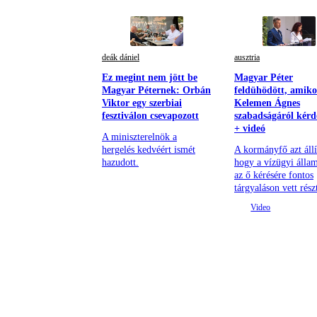
deák dániel
ausztria
Ez megint nem jött be
Magyar Péter
Magyar Péternek: Orbán
feldühödött, amiko
Viktor egy szerbiai
Kelemen Ágnes
fesztiválon csevapozott
szabadságáról kérd
+ videó
A miniszterelnök a
hergelés kedvéért ismét
A kormányfő azt állí
hazudott.
hogy a vízügyi állam
az ő kérésére fontos
tárgyaláson vett rész