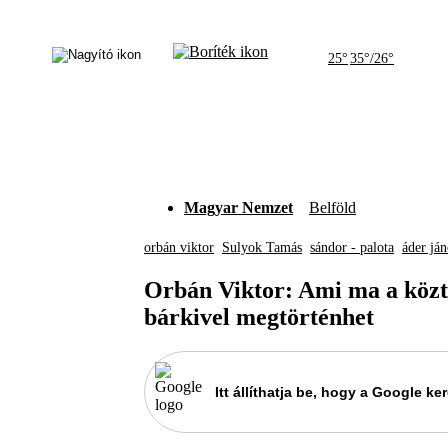
25°
35°/26°
Magyar Nemzet
Belföld
orbán viktor
Sulyok Tamás
sándor - palota
áder ján
Orbán Viktor: Ami ma a köztá
bárkivel megtörténhet
Itt állíthatja be, hogy a Google 