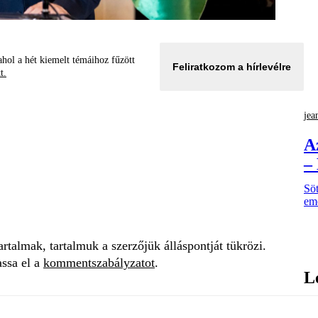
hol a hét kiemelt témáihoz fűzött
Feliratkozom a hírlevélre
tt.
jea
A
–
Söt
eme
talmak, tartalmuk a szerzőjük álláspontját tükrözi.
assa el a
kommentszabályzatot
.
L