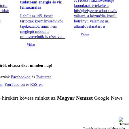
A Fidesz frakcióvezetője
tudatosan energia és víz
totta,
lapunknak értékelte a
felhasználás
titkár
hőséghelyzetre adott tiszás
Lehűlt az idő, ismét
választ, a közmédia körüli
t.
tartottak kormányszóvivői
botrányt, valamint az
tájékoztatót, amin nem
államfőválasztást is.
meglepő módon a
miniszterelnök is részt vett.
ról, olvassa őket minden nap!
ozzánk
Facebookon
és
Twitteren
án
,
YouTube-on
és
RSS-en
b hírekért kövess minket az
Magyar Nemzet
Google News
Tovább az összes cikkhez