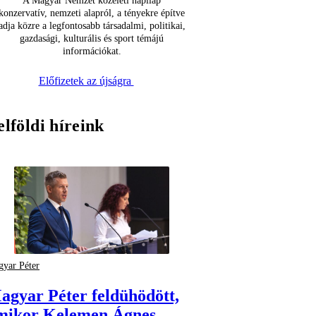
A Magyar Nemzet közéleti napilap
konzervatív, nemzeti alapról, a tényekre építve
adja közre a legfontosabb társadalmi, politikai,
gazdasági, kulturális és sport témájú
információkat.
Előfizetek az újságra
elföldi híreink
yar Péter
agyar Péter feldühödött,
mikor Kelemen Ágnes