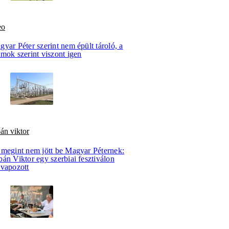
eo
yar Péter szerint nem épült tároló, a
mok szerint viszont igen
án viktor
 megint nem jött be Magyar Péternek:
án Viktor egy szerbiai fesztiválon
evapozott