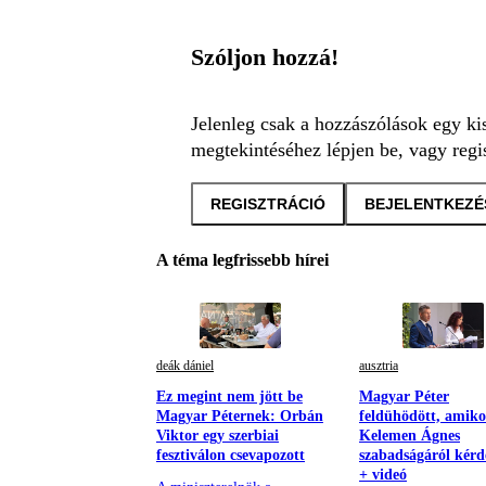
Szóljon hozzá!
Jelenleg csak a hozzászólások egy ki
megtekintéséhez lépjen be, vagy regis
REGISZTRÁCIÓ
BEJELENTKEZÉ
A téma legfrissebb hírei
deák dániel
ausztria
Ez megint nem jött be
Magyar Péter
Magyar Péternek: Orbán
feldühödött, amiko
Viktor egy szerbiai
Kelemen Ágnes
fesztiválon csevapozott
szabadságáról kérd
+ videó