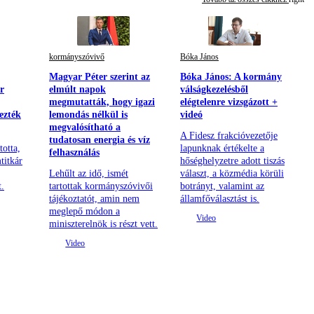
kormányszóvivő
Bóka János
Magyar Péter szerint az
Bóka János: A kormány
r
elmúlt napok
válságkezelésből
megmutatták, hogy igazi
elégtelenre vizsgázott +
ezték
lemondás nélkül is
videó
megvalósítható a
A Fidesz frakcióvezetője
tudatosan energia és víz
totta,
lapunknak értékelte a
felhasználás
titkár
hőséghelyzetre adott tiszás
Lehűlt az idő, ismét
választ, a közmédia körüli
t.
tartottak kormányszóvivői
botrányt, valamint az
tájékoztatót, amin nem
államfőválasztást is.
meglepő módon a
miniszterelnök is részt vett.