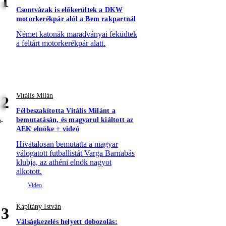
1
Csontvázak is előkerültek a DKW
motorkerékpár alól a Bem rakpartnál
Német katonák maradványai feküdtek
a feltárt motorkerékpár alatt.
Vitális Milán
2
Félbeszakította Vitális Milánt a
bemutatásán, és magyarul kiáltott az
AEK elnöke + videó
Hivatalosan bemutatta a magyar
válogatott futballistát Varga Barnabás
klubja, az athéni elnök nagyot
alkotott.
Kapitány István
3
Válságkezelés helyett dobozolás: