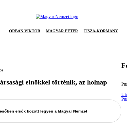
ORBÁN VIKTOR
MAGYAR PÉTER
TISZA-KORMÁNY
F
os
rsasági elnökkel történik, az holnap
Pu
Ut
Pu
keresőben elsők között legyen a Magyar Nemzet