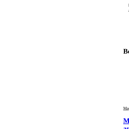
B
Mag
M
a