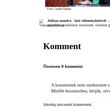
Fotó: Csudai Sándor
Jobban mondva - heti véleményhírlevél -
a
személyes gondolatok összeérnek, részletek
i
Komment
Összesen 0 komment
A kommentek nem szerkesztett tar
Mielőtt hozzászólna, kérjük, olv
Jelenleg nincsenek kommentek.