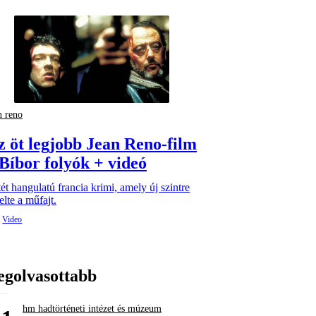
n reno
z öt legjobb Jean Reno-film
 Bíbor folyók + videó
ét hangulatú francia krimi, amely új szintre
lte a műfajt.
egolvasottabb
hm hadtörténeti intézet és múzeum