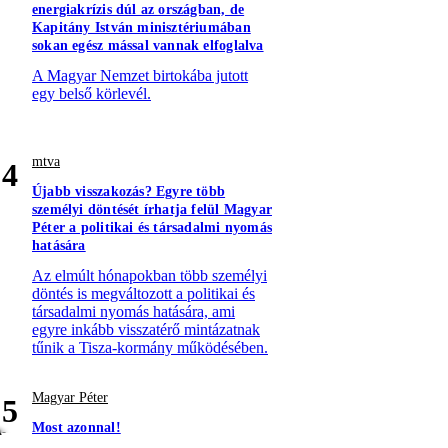
energiakrízis dúl az országban, de
Kapitány István minisztériumában
sokan egész mással vannak elfoglalva
A Magyar Nemzet birtokába jutott
egy belső körlevél.
mtva
4
Újabb visszakozás? Egyre több
személyi döntését írhatja felül Magyar
Péter a politikai és társadalmi nyomás
hatására
Az elmúlt hónapokban több személyi
döntés is megváltozott a politikai és
társadalmi nyomás hatására, ami
egyre inkább visszatérő mintázatnak
tűnik a Tisza-kormány működésében.
Magyar Péter
5
Most azonnal!