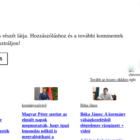
s részét látja. Hozzászóláshoz és a további kommentek
ztráljon!
S
Tovább az összes cikkhez
kormányszóvivő
Bóka János
Magyar Péter szerint az
Bóka János: A kormány
r
elmúlt napok
válságkezelésből
megmutatták, hogy igazi
elégtelenre vizsgázott +
ezték
lemondás nélkül is
videó
megvalósítható a