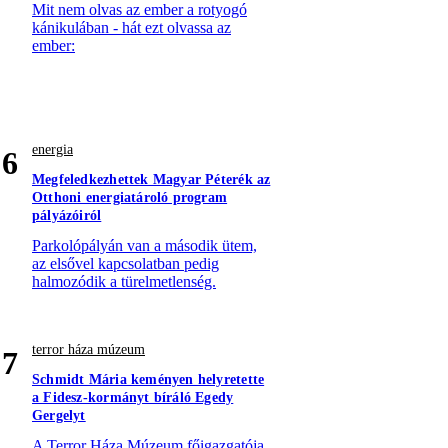
Mit nem olvas az ember a rotyogó
kánikulában - hát ezt olvassa az
ember:
energia
6
Megfeledkezhettek Magyar Péterék az
Otthoni energiatároló program
pályázóiról
Parkolópályán van a második ütem,
az elsővel kapcsolatban pedig
halmozódik a türelmetlenség.
terror háza múzeum
7
Schmidt Mária keményen helyretette
a Fidesz-kormányt bíráló Egedy
Gergelyt
A Terror Háza Múzeum főigazgatója