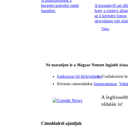
A miniszterelnök a
hergelés kedvéért ismét
A kormányfő azt állí
hazudott.
hogy a vízügyi állam
az ő kérésére fontos
tárgyaláson vett rész
Ne maradjon le a Magyar Nemzet legjobb írásai
Iratkozzon fel hírlevelünkre
Csatlakozzon h
Kövesse csatornáinkat
Instagrammon
,
Vide
A legfrisseb
oldalán is!
Címoldalról ajánljuk