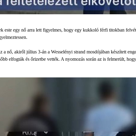
k este egy nő arra lett figyelmes, hogy egy kukkoló férfi titokban felvé
gyelmeztessen.
 nő, akiről július 3-án a Wesselényi strand mosdójában készített engedé
később elfogták és őrizetbe vették. A nyomozás során az is felmerült, hog