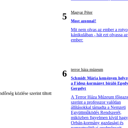
Magyar Péter
5
Most azonnal!
Mit nem olvas az ember a roty
kánikulában - hát ezt olvassa az
ember:
terror háza múzeum
6
Schmidt Mária keményen helyre
a Fidesz-kormányt bíráló Eged
Gergelyt
őrség közlése szerint tiltott
A Terror Háza Múzeum főigazg
szerint a professzor valótlan
állításokkal támadta a Nemzeti
Együttműködés Rendszerét,
miközben figyelmen kívül hagy
Orbán-kormány gazdasági és
nemzetpolitikai eredményeit.