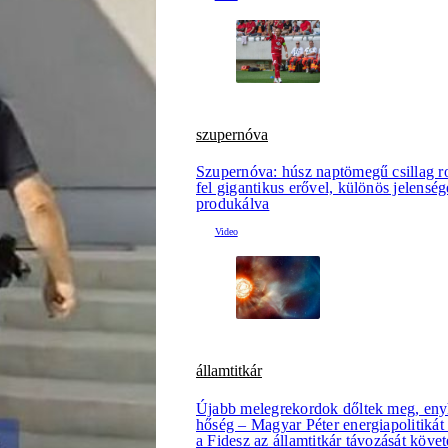
szupernóva
Szupernóva: húsz naptömegű csillag r
fel gigantikus erővel, különös jelenség
produkálva
államtitkár
Újabb melegrekordok dőltek meg, eny
hőség – Magyar Péter energiapolitikát b
a Fidesz az államtitkár távozását követ