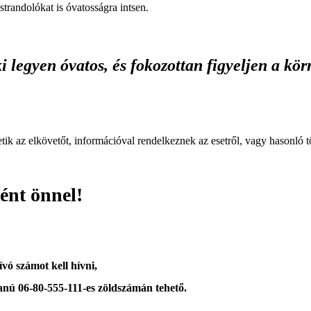
strandolókat is óvatosságra intsen.
i legyen óvatos, és fokozottan figyeljen a kör
tik az elkövetőt, információval rendelkeznek az esetről, vagy hasonló tö
tént önnel!
ívó számot kell hívni,
tanú 06-80-555-111-es zöldszámán tehető.