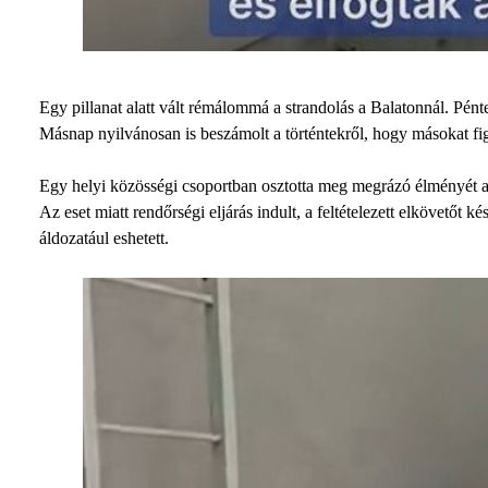
Egy pillanat alatt vált rémálommá a strandolás a Balatonnál. Pénte
Másnap nyilvánosan is beszámolt a történtekről, hogy másokat fi
Egy helyi közösségi csoportban osztotta meg megrázó élményét az a
Az eset miatt rendőrségi eljárás indult, a feltételezett elkövetőt 
áldozatául eshetett.