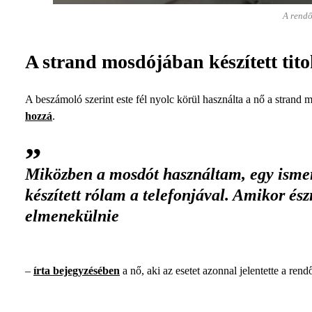
A rendő
A strand mosdójában készített tito
A beszámoló szerint este fél nyolc körül használta a nő a strand 
hozzá
.
Miközben a mosdót használtam, egy ismere
készített rólam a telefonjával. Amikor ész
elmenekülnie
–
írta bejegyzésében
a nő, aki az esetet azonnal jelentette a ren