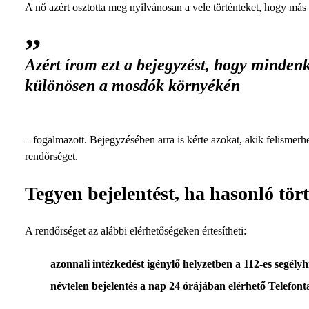
A nő azért osztotta meg nyilvánosan a vele történteket, hogy más 
Azért írom ezt a bejegyzést, hogy mindenk
különösen a mosdók környékén
– fogalmazott. Bejegyzésében arra is kérte azokat, akik felismerhe
rendőrséget.
Tegyen bejelentést, ha hasonló tör
A rendőrséget az alábbi elérhetőségeken értesítheti:
azonnali intézkedést igénylő helyzetben a 112-es segélyh
névtelen bejelentés a nap 24 órájában elérhető Telefon