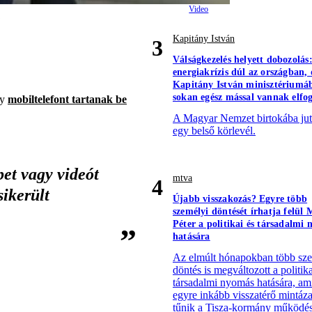
.
Kapitány István
3
Válságkezelés helyett dobozolás
energiakrízis dúl az országban, 
Kapitány István minisztériumá
sokan egész mással vannak elfog
gy
mobiltelefont tartanak be
A Magyar Nemzet birtokába jut
egy belső körlevél.
et vagy videót
mtva
4
sikerült
Újabb visszakozás? Egyre több
személyi döntését írhatja felül
Péter a politikai és társadalmi
hatására
Az elmúlt hónapokban több sz
döntés is megváltozott a politika
társadalmi nyomás hatására, am
egyre inkább visszatérő mintáz
tűnik a Tisza-kormány működé