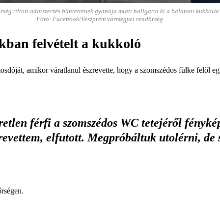
rség tiltott adatszerzés bűntettének gyanúja miatt hallgatta ki a balatoni kukkolót
Fotó: Facebook/Veszprém vármegyei rendőrség
kban felvételt a kukkoló
mosdóját, amikor váratlanul észrevette, hogy a szomszédos fülke felől e
tlen férfi a szomszédos WC tetejéről fénykép
revettem, elfutott. Megpróbáltuk utolérni, de 
dőrségen.