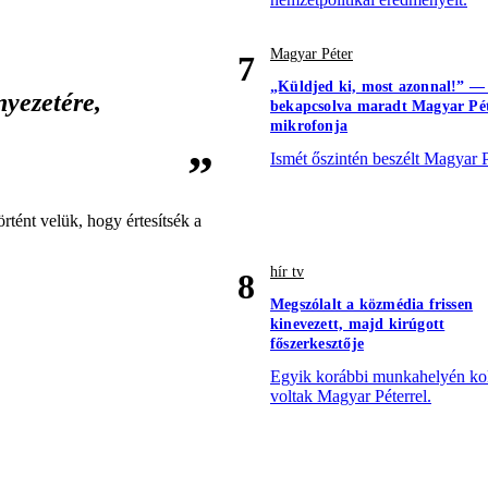
Magyar Péter
7
„Küldjed ki, most azonnal!” —
nyezetére,
bekapcsolva maradt Magyar Pé
mikrofonja
Ismét őszintén beszélt Magyar P
rtént velük, hogy értesítsék a
hír tv
8
Megszólalt a közmédia frissen
kinevezett, majd kirúgott
főszerkesztője
Egyik korábbi munkahelyén ko
voltak Magyar Péterrel.