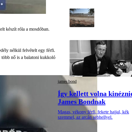
telt készít róla a mosdóban.
ly nélkül felvételt egy férfi.
y több nő is a balatoni kukkoló
james bond
Így kellett volna kinézni
James Bondnak
Magas, vékony férfi, fekete hajjal, kék
szemmel, az arcán sebhellyel.