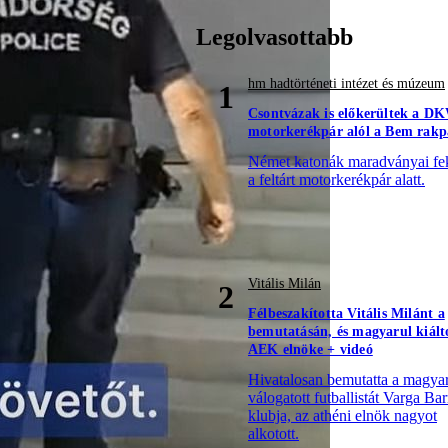
Legolvasottabb
hm hadtörténeti intézet és múzeum
1
Csontvázak is előkerültek a D
motorkerékpár alól a Bem rakp
Német katonák maradványai fe
a feltárt motorkerékpár alatt.
Vitális Milán
2
Félbeszakította Vitális Milánt a
bemutatásán, és magyarul kiált
AEK elnöke + videó
Hivatalosan bemutatta a magya
válogatott futballistát Varga Ba
klubja, az athéni elnök nagyot
alkotott.