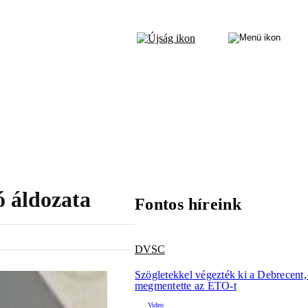
ó áldozata
Fontos híreink
DVSC
Szögletekkel végezték ki a Debrecent
megmentette az ETO-t